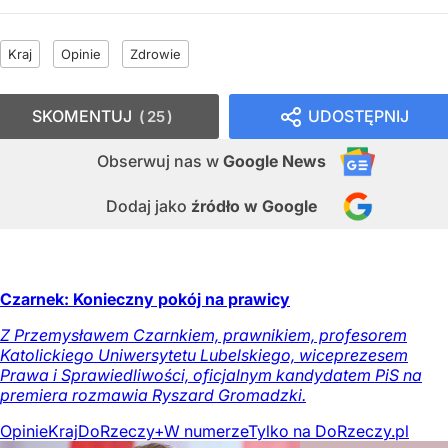
Kraj
Opinie
Zdrowie
SKOMENTUJ
UDOSTĘPNIJ
25
Obserwuj nas
w
Google News
Dodaj jako
źródło w Google
Czarnek: Konieczny pokój na prawicy
Z Przemysławem Czarnkiem, prawnikiem, profesorem
Katolickiego Uniwersytetu Lubelskiego, wiceprezesem
Prawa i Sprawiedliwości, oficjalnym kandydatem PiS na
premiera rozmawia Ryszard Gromadzki.
Opinie
Kraj
DoRzeczy+
W numerze
Tylko na DoRzeczy.pl