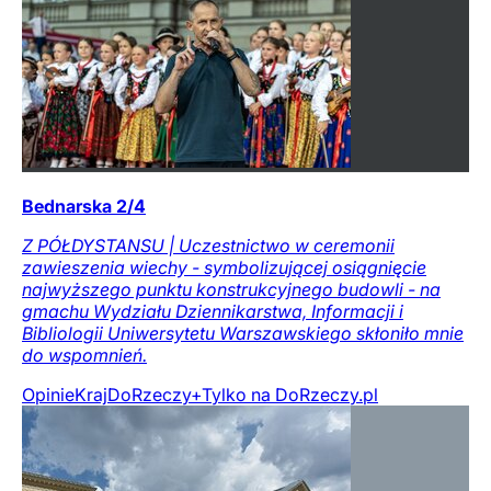
Bednarska 2/4
Z PÓŁDYSTANSU | Uczestnictwo w ceremonii
zawieszenia wiechy - symbolizującej osiągnięcie
najwyższego punktu konstrukcyjnego budowli - na
gmachu Wydziału Dziennikarstwa, Informacji i
Bibliologii Uniwersytetu Warszawskiego skłoniło mnie
do wspomnień.
Opinie
Kraj
DoRzeczy+
Tylko na DoRzeczy.pl