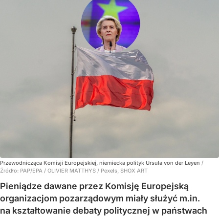
Przewodnicząca Komisji Europejskiej, niemiecka polityk Ursula von der Leyen
/
Źródło:
PAP/EPA
/
OLIVIER MATTHYS / Pexels, SHOX ART
Pieniądze dawane przez Komisję Europejską
organizacjom pozarządowym miały służyć m.in.
na kształtowanie debaty politycznej w państwach