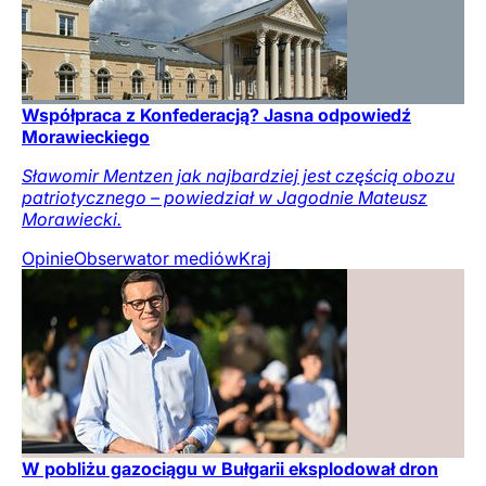
Współpraca z Konfederacją? Jasna odpowiedź
Morawieckiego
Sławomir Mentzen jak najbardziej jest częścią obozu
patriotycznego – powiedział w Jagodnie Mateusz
Morawiecki.
Opinie
Obserwator mediów
Kraj
W pobliżu gazociągu w Bułgarii eksplodował dron