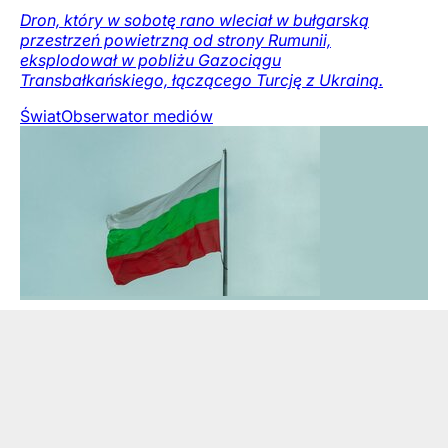
Dron, który w sobotę rano wleciał w bułgarską
przestrzeń powietrzną od strony Rumunii,
eksplodował w pobliżu Gazociągu
Transbałkańskiego, łączącego Turcję z Ukrainą.
Świat
Obserwator mediów