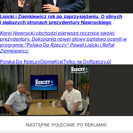
Lisicki i Ziemkiewicz rok po zaprzysiężeniu. O silnych
i słabszych stronach prezydentury Nawrockiego
Karol Nawrocki obchodzi pierwszą rocznicę swojej
prezydentury. Dokonania nowej głowy państwa ocenili w
programie "Polska Do Rzeczy" Paweł Lisicki i Rafał
Ziemkiewicz.
Polska Do Rzeczy
Opinie
Kraj
Tylko na DoRzeczy.pl