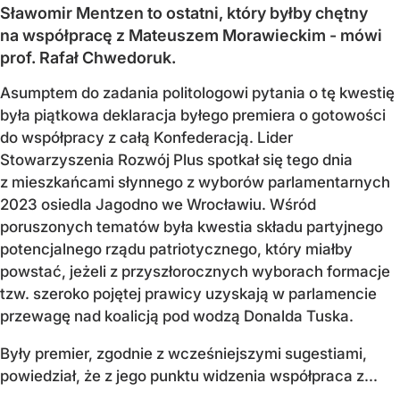
Sławomir Mentzen to ostatni, który byłby chętny
na współpracę z Mateuszem Morawieckim - mówi
prof. Rafał Chwedoruk.
Asumptem do zadania politologowi pytania o tę kwestię
była piątkowa deklaracja byłego premiera o gotowości
do współpracy z całą Konfederacją. Lider
Stowarzyszenia Rozwój Plus spotkał się tego dnia
z mieszkańcami słynnego z wyborów parlamentarnych
2023 osiedla Jagodno we Wrocławiu. Wśród
poruszonych tematów była kwestia składu partyjnego
potencjalnego rządu patriotycznego, który miałby
powstać, jeżeli z przyszłorocznych wyborach formacje
tzw. szeroko pojętej prawicy uzyskają w parlamencie
przewagę nad koalicją pod wodzą Donalda Tuska.
Były premier, zgodnie z wcześniejszymi sugestiami,
powiedział, że z jego punktu widzenia współpraca z...