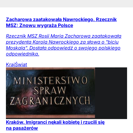
Zacharowa zaatakowała Nawrockiego. Rzecznik
MSZ: Znowu wygraża Polsce
Rzecznik MSZ Rosji Maria Zacharowa zaatakowała
prezydenta Karola Nawrockiego za słowa o "biciu
Moskala". Dostała odpowiedź o swojego polskiego
odpowiednika.
Kraj
Świat
Kraków. Imigranci nękali kobietę i rzucili się
na pasażerów