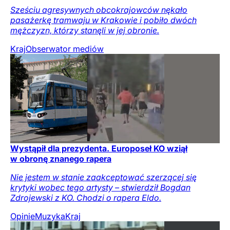
Sześciu agresywnych obcokrajowców nękało
pasażerkę tramwaju w Krakowie i pobiło dwóch
mężczyzn, którzy stanęli w jej obronie.
Kraj
Obserwator mediów
Wystąpił dla prezydenta. Europoseł KO wziął
w obronę znanego rapera
Nie jestem w stanie zaakceptować szerzącej się
krytyki wobec tego artysty – stwierdził Bogdan
Zdrojewski z KO. Chodzi o rapera Eldo.
Opinie
Muzyka
Kraj