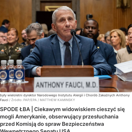
były wieloletni dyrektor Narodowego Instytutu Alergii i Chorób Zakaźnych Anthony
Fauci
/ Źródło:
PAP/EPA
/
MATTHEW KAMINSKY
SPODE ŁBA | Ciekawym widowiskiem cieszyć się
mogli Amerykanie, obserwujący przesłuchania
przed Komisją do spraw Bezpieczeństwa
Wewnętrznego Senatu USA.