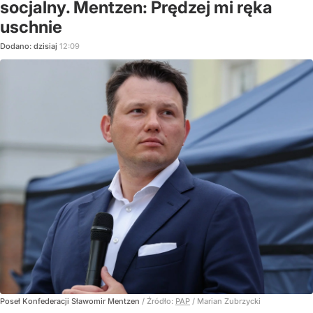
socjalny. Mentzen: Prędzej mi ręka
uschnie
Dodano:
dzisiaj
12:09
Poseł Konfederacji Sławomir Mentzen
/ Źródło:
PAP
/
Marian Zubrzycki