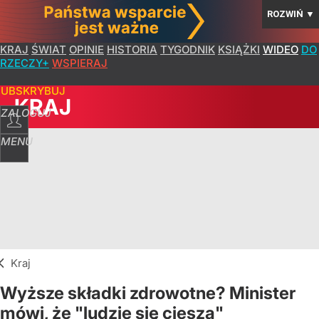
ROZWIŃ
▼
KRAJ
ŚWIAT
OPINIE
HISTORIA
TYGODNIK
KSIĄŻKI
WIDEO
DO
RZECZY+
WSPIERAJ
SUBSKRYBUJ
KRAJ
ZALOGUJ
MENU
Kraj
Wyższe składki zdrowotne? Minister
mówi, że "ludzie się cieszą"