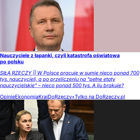
Nauczyciele z łapanki, czyli katastrofa oświatowa
po polsku
SIŁĄ RZECZY || W Polsce pracuje w sumie nieco ponad 700
tys. nauczycieli, a po przeliczeniu na "pełne etaty
nauczycielskie" – nieco ponad 500 tys. A ilu brakuje?
Opinie
Ekonomia
Kraj
DoRzeczy+
Tylko na DoRzeczy.pl