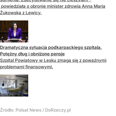
powiedziała o obronie minister zdrowia Anna Maria
Żukowska z Lewicy.
Dramatyczna sytuacja podkarpackiego szpitala.
Potężny dług i obniżone pensje
Szpital Powiatowy w Lesku zmaga się z poważnymi
problemami finansowymi.
Źródło:
Polsat News
/
DoRzeczy.pl