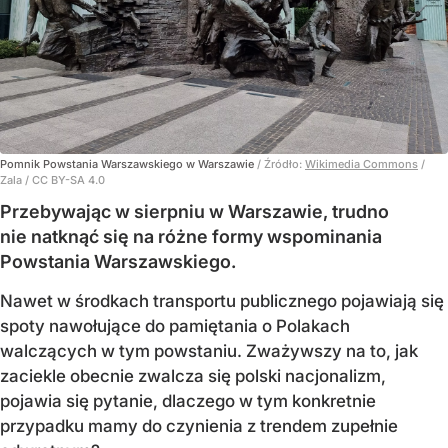
Pomnik Powstania Warszawskiego w Warszawie
/ Źródło:
Wikimedia Commons
/
Zala / CC BY-SA 4.0
Przebywając w sierpniu w Warszawie, trudno
nie natknąć się na różne formy wspominania
Powstania Warszawskiego.
Nawet w środkach transportu publicznego pojawiają się
spoty nawołujące do pamiętania o Polakach
walczących w tym powstaniu. Zważywszy na to, jak
zaciekle obecnie zwalcza się polski nacjonalizm,
pojawia się pytanie, dlaczego w tym konkretnie
przypadku mamy do czynienia z trendem zupełnie