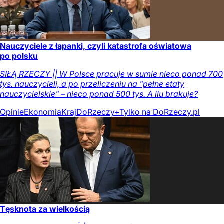
Nauczyciele z łapanki, czyli katastrofa oświatowa
po polsku
SIŁĄ RZECZY || W Polsce pracuje w sumie nieco ponad 700
tys. nauczycieli, a po przeliczeniu na "pełne etaty
nauczycielskie" – nieco ponad 500 tys. A ilu brakuje?
Opinie
Ekonomia
Kraj
DoRzeczy+
Tylko na DoRzeczy.pl
Tęsknota za wielkością