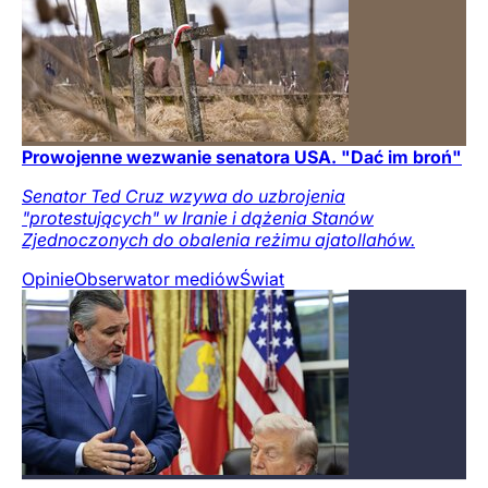
Prowojenne wezwanie senatora USA. "Dać im broń"
Senator Ted Cruz wzywa do uzbrojenia
"protestujących" w Iranie i dążenia Stanów
Zjednoczonych do obalenia reżimu ajatollahów.
Opinie
Obserwator mediów
Świat