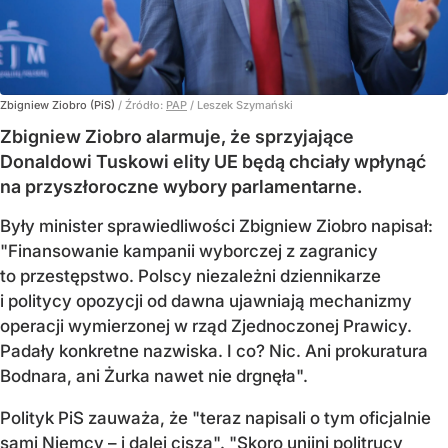
Zbigniew Ziobro (PiS)
/ Źródło:
PAP
/
Leszek Szymański
Zbigniew Ziobro alarmuje, że sprzyjające
Donaldowi Tuskowi elity UE będą chciały wpłynąć
na przyszłoroczne wybory parlamentarne.
Były minister sprawiedliwości Zbigniew Ziobro napisał:
"Finansowanie kampanii wyborczej z zagranicy
to przestępstwo. Polscy niezależni dziennikarze
i politycy opozycji od dawna ujawniają mechanizmy
operacji wymierzonej w rząd Zjednoczonej Prawicy.
Padały konkretne nazwiska. I co? Nic. Ani prokuratura
Bodnara, ani Żurka nawet nie drgnęła".
Polityk PiS zauważa, że "teraz napisali o tym oficjalnie
sami Niemcy – i dalej cisza". "Skoro unijni politrucy