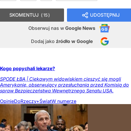
SKOMENTUJ
UDOSTĘPNIJ
15
Obserwuj nas
w
Google News
Dodaj jako
źródło w Google
Kogo popychali lekarze?
SPODE ŁBA | Ciekawym widowiskiem cieszyć się mogli
Amerykanie, obserwujący przesłuchania przed Komisją do
spraw Bezpieczeństwa Wewnętrznego Senatu USA.
Opinie
DoRzeczy+
Świat
W numerze