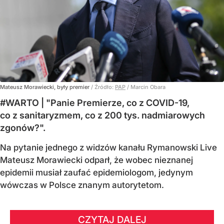
Mateusz Morawiecki, były premier
/ Źródło:
PAP
/
Marcin Obara
#WARTO | "Panie Premierze, co z COVID-19,
co z sanitaryzmem, co z 200 tys. nadmiarowych
zgonów?".
Na pytanie jednego z widzów kanału Rymanowski Live
Mateusz Morawiecki odparł, że wobec nieznanej
epidemii musiał zaufać epidemiologom, jedynym
wówczas w Polsce znanym autorytetom.
CZYTAJ DALEJ