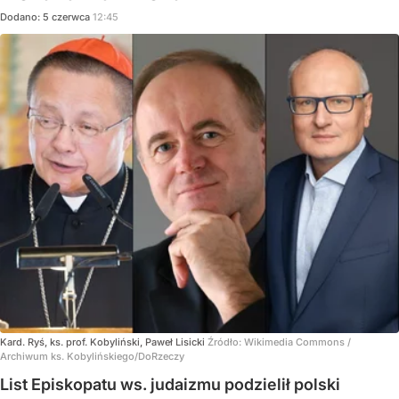
Dodano:
5
czerwca
12:45
Kard. Ryś, ks. prof. Kobyliński, Paweł Lisicki
Źródło:
Wikimedia Commons
/
Archiwum ks. Kobylińskiego/DoRzeczy
List Episkopatu ws. judaizmu podzielił polski