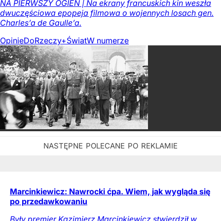
NA PIERWSZY OGIEŃ | Na ekrany francuskich kin weszła
dwuczęściowa epopeja filmowa o wojennych losach gen.
Charles’a de Gaulle’a.
Opinie
DoRzeczy+
Świat
W numerze
Marcinkiewicz: Nawrocki ćpa. Wiem, jak wygląda się
po przedawkowaniu
Były premier Kazimierz Marcinkiewicz stwierdził w