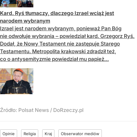
Kard. Ryś tłumaczy, dlaczego Izrael wciąż jest
narodem wybranym
Izrael jest narodem wybranym, ponieważ Pan Bóg
nie odwołuje wybrania – powiedział kard. Grzegorz Ryś.
Dodał, że Nowy Testament nie zastępuje Starego
Testamentu. Metropolita krakowski zdradził też,
co o antysemityzmie powiedział mu papież...
Źródło:
Polsat News
/
DoRzeczy.pl
Opinie
Religia
Kraj
Obserwator mediów