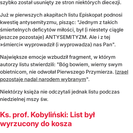
szybko został usunięty ze stron niektórych diecezji.
Już w pierwszych akapitach listu Episkopat podnosi
kwestię antysemityzmu, pisząc: "Jednym z takich
śmiertelnych deficytów miłości, był (i niestety ciągle
jeszcze pozostaje) ANTYSEMITYZM. Ale i z tej
»śmierci« wyprowadził (i wyprowadza) nas Pan".
Największe emocje wzbudził fragment, w którym
autorzy listu stwierdzili: "Bóg bowiem, wierny swym
obietnicom, nie odwołał Pierwszego Przymierza.
Izrael
pozostaje nadal narodem wybranym
".
Niektórzy księża nie odczytali jednak listu podczas
niedzielnej mszy św.
Ks. prof. Kobyliński: List był
wyrzucony do kosza