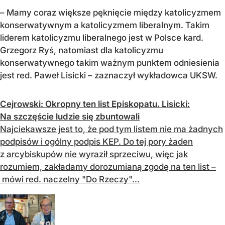
– Mamy coraz większe pęknięcie między katolicyzmem
konserwatywnym a katolicyzmem liberalnym. Takim
liderem katolicyzmu liberalnego jest w Polsce kard.
Grzegorz Ryś, natomiast dla katolicyzmu
konserwatywnego takim ważnym punktem odniesienia
jest red. Paweł Lisicki – zaznaczył wykładowca UKSW.
Cejrowski: Okropny ten list Episkopatu. Lisicki:
Na szczęście ludzie się zbuntowali
Najciekawsze jest to, że pod tym listem nie ma żadnych
podpisów i ogólny podpis KEP. Do tej pory żaden
z arcybiskupów nie wyraził sprzeciwu, więc jak
rozumiem, zakładamy dorozumianą zgodę na ten list –
mówi red. naczelny "Do Rzeczy"...