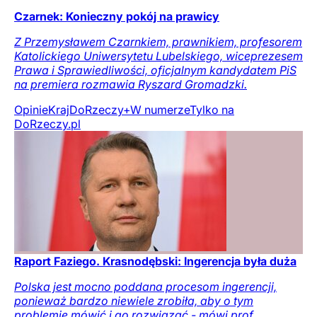
Czarnek: Konieczny pokój na prawicy
Z Przemysławem Czarnkiem, prawnikiem, profesorem
Katolickiego Uniwersytetu Lubelskiego, wiceprezesem
Prawa i Sprawiedliwości, oficjalnym kandydatem PiS
na premiera rozmawia Ryszard Gromadzki.
Opinie
Kraj
DoRzeczy+
W numerze
Tylko na
DoRzeczy.pl
Raport Faziego. Krasnodębski: Ingerencja była duża
Polska jest mocno poddana procesom ingerencji,
ponieważ bardzo niewiele zrobiła, aby o tym
problemie mówić i go rozwiązać - mówi prof.