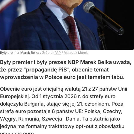
Były premier Marek Belka
/ Źródło:
PAP
/
Mateusz Marek
Były premier i były prezes NBP Marek Belka uważa,
że przez "propagandę PiS", obecnie temat
wprowadzenia w Polsce euro jest tematem tabu.
Obecnie euro jest oficjalną walutą 21 z 27 państw Unii
Europejskiej. Od 1 stycznia 2026 r. do strefy euro
dołączyła Bułgaria, stając się jej 21. członkiem.
Poza
strefą euro pozostaje 6 państw UE:
Polska, Czechy,
Węgry, Rumunia, Szwecja i Dania
. Ta ostatnia jako
jedyna ma formalny traktatowy opt-out z obowiązku
przyjęcia euro.