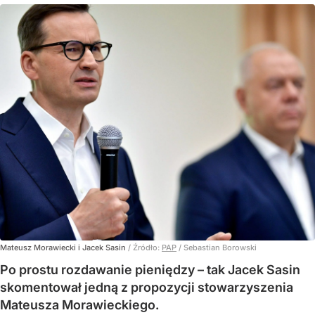
Mateusz Morawiecki i Jacek Sasin
/ Źródło:
PAP
/
Sebastian Borowski
Po prostu rozdawanie pieniędzy – tak Jacek Sasin
skomentował jedną z propozycji stowarzyszenia
Mateusza Morawieckiego.