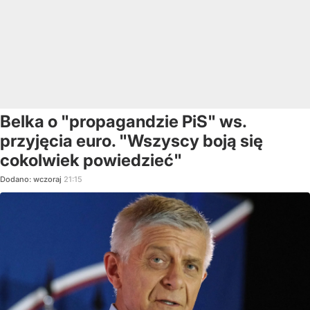
Belka o "propagandzie PiS" ws.
przyjęcia euro. "Wszyscy boją się
cokolwiek powiedzieć"
Dodano:
wczoraj
21:15