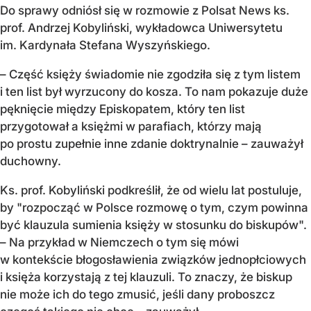
Do sprawy odniósł się w rozmowie z Polsat News ks.
prof. Andrzej Kobyliński, wykładowca Uniwersytetu
im. Kardynała Stefana Wyszyńskiego.
– Część księży świadomie nie zgodziła się z tym listem
i ten list był wyrzucony do kosza. To nam pokazuje duże
pęknięcie między Episkopatem, który ten list
przygotował a księżmi w parafiach, którzy mają
po prostu zupełnie inne zdanie doktrynalnie – zauważył
duchowny.
Ks. prof. Kobyliński podkreślił, że od wielu lat postuluje,
by "rozpocząć w Polsce rozmowę o tym, czym powinna
być klauzula sumienia księży w stosunku do biskupów".
– Na przykład w Niemczech o tym się mówi
w kontekście błogosławienia związków jednopłciowych
i księża korzystają z tej klauzuli. To znaczy, że biskup
nie może ich do tego zmusić, jeśli dany proboszcz