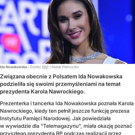
Ida Nowakowska
/ Źródło:
PAP
/
Radek Pietruszka
Związana obecnie z Polsatem Ida Nowakowska
podzieliła się swoimi przemyśleniami na temat
prezydenta Karola Nawrockiego.
Prezenterka i tancerka Ida Nowakowska poznała Karola
Nawrockiego, kiedy ten pełnił jeszcze funkcję prezesa
Instytutu Pamięci Narodowej. Jak powiedziała
w wywiadzie dla "Telemagazynu", miała okazję poznać
przyszłego prezydenta RP podczas realizacji przez