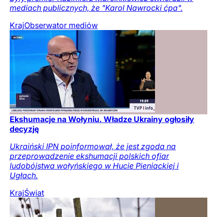
mediach publicznych, że "Karol Nawrocki ćpa".
Kraj
Obserwator mediów
Ekshumacje na Wołyniu. Władze Ukrainy ogłosiły
decyzję
Ukraiński IPN poinformował, że jest zgoda na
przeprowadzenie ekshumacji polskich ofiar
ludobójstwa wołyńskiego w Hucie Pieniackiej i
Ugłach.
Kraj
Świat