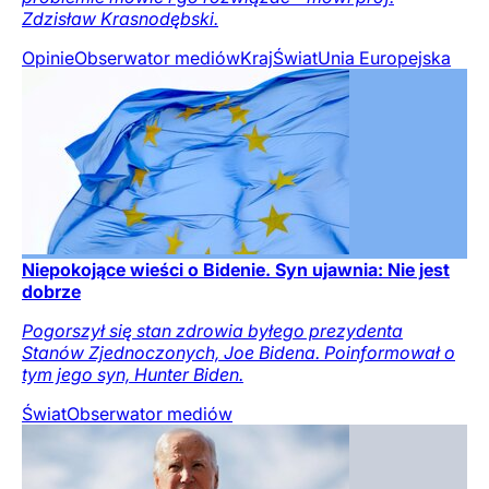
Zdzisław Krasnodębski.
Opinie
Obserwator mediów
Kraj
Świat
Unia Europejska
Niepokojące wieści o Bidenie. Syn ujawnia: Nie jest
dobrze
Pogorszył się stan zdrowia byłego prezydenta
Stanów Zjednoczonych, Joe Bidena. Poinformował o
tym jego syn, Hunter Biden.
Świat
Obserwator mediów