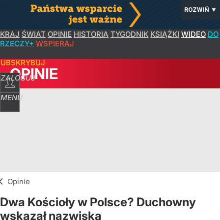
ROZWIŃ
▼
KRAJ
ŚWIAT
OPINIE
HISTORIA
TYGODNIK
KSIĄŻKI
WIDEO
DO
RZECZY+
WSPIERAJ
SUBSKRYBUJ
OPINIE
ZALOGUJ
MENU
Opinie
Dwa Kościoły w Polsce? Duchowny
wskazał nazwiska