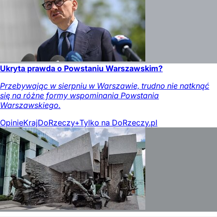
Ukryta prawda o Powstaniu Warszawskim?
Przebywając w sierpniu w Warszawie, trudno nie natknąć
się na różne formy wspominania Powstania
Warszawskiego.
Opinie
Kraj
DoRzeczy+
Tylko na DoRzeczy.pl