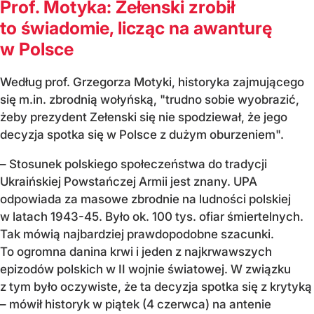
Prof. Motyka: Zełenski zrobił
to świadomie, licząc na awanturę
w Polsce
Według prof. Grzegorza Motyki, historyka zajmującego
się m.in. zbrodnią wołyńską, "trudno sobie wyobrazić,
żeby prezydent Zełenski się nie spodziewał, że jego
decyzja spotka się w Polsce z dużym oburzeniem".
– Stosunek polskiego społeczeństwa do tradycji
Ukraińskiej Powstańczej Armii jest znany. UPA
odpowiada za masowe zbrodnie na ludności polskiej
w latach 1943-45. Było ok. 100 tys. ofiar śmiertelnych.
Tak mówią najbardziej prawdopodobne szacunki.
To ogromna danina krwi i jeden z najkrwawszych
epizodów polskich w II wojnie światowej. W związku
z tym było oczywiste, że ta decyzja spotka się z krytyką
– mówił historyk w piątek (4 czerwca) na antenie