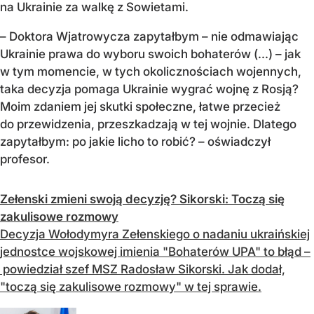
na Ukrainie za walkę z Sowietami.
– Doktora Wjatrowycza zapytałbym – nie odmawiając
Ukrainie prawa do wyboru swoich bohaterów (...) – jak
w tym momencie, w tych okolicznościach wojennych,
taka decyzja pomaga Ukrainie wygrać wojnę z Rosją?
Moim zdaniem jej skutki społeczne, łatwe przecież
do przewidzenia, przeszkadzają w tej wojnie. Dlatego
zapytałbym: po jakie licho to robić? – oświadczył
profesor.
Zełenski zmieni swoją decyzję? Sikorski: Toczą się
zakulisowe rozmowy
Decyzja Wołodymyra Zełenskiego o nadaniu ukraińskiej
jednostce wojskowej imienia "Bohaterów UPA" to błąd –
powiedział szef MSZ Radosław Sikorski. Jak dodał,
"toczą się zakulisowe rozmowy" w tej sprawie.