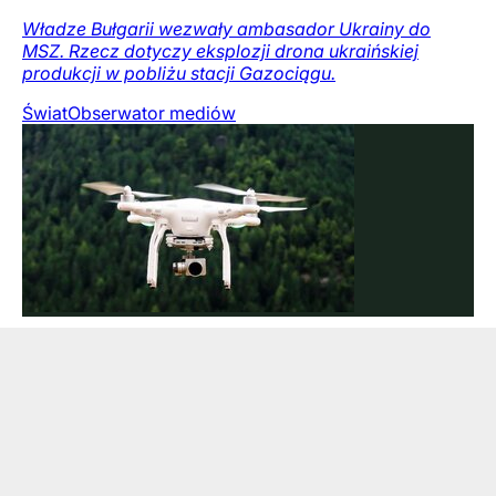
Władze Bułgarii wezwały ambasador Ukrainy do
MSZ. Rzecz dotyczy eksplozji drona ukraińskiej
produkcji w pobliżu stacji Gazociągu.
Świat
Obserwator mediów