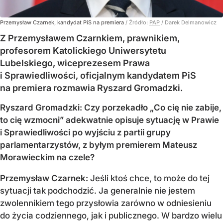
Przemysław Czarnek, kandydat PiS na premiera
/ Źródło:
PAP
/
Darek Delmanowicz
Z Przemysławem Czarnkiem, prawnikiem,
profesorem Katolickiego Uniwersytetu
Lubelskiego, wiceprezesem Prawa
i Sprawiedliwości, oficjalnym kandydatem PiS
na premiera rozmawia Ryszard Gromadzki.
Ryszard Gromadzki: Czy porzekadło „Co cię nie zabije,
to cię wzmocni” adekwatnie opisuje sytuację w Prawie
i Sprawiedliwości po wyjściu z partii grupy
parlamentarzystów, z byłym premierem Mateusz
Morawieckim na czele?
Przemysław Czarnek:
Jeśli ktoś chce, to może do tej
sytuacji tak podchodzić. Ja generalnie nie jestem
zwolennikiem tego przysłowia zarówno w odniesieniu
do życia codziennego, jak i publicznego. W bardzo wielu