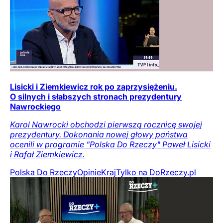
Lisicki i Ziemkiewicz rok po zaprzysiężeniu.
O silnych i słabszych stronach prezydentury
Nawrockiego
Karol Nawrocki obchodzi pierwszą rocznicę swojej
prezydentury. Dokonania nowej głowy państwa
ocenili w programie "Polska Do Rzeczy" Paweł Lisicki
i Rafał Ziemkiewicz.
Polska Do Rzeczy
Opinie
Kraj
Tylko na DoRzeczy.pl