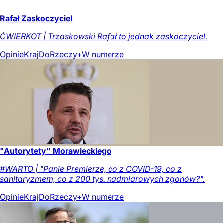
Rafał Zaskoczyciel
ĆWIERKOT | Trzaskowski Rafał to jednak zaskoczyciel.
Opinie
Kraj
DoRzeczy+
W numerze
"Autorytety" Morawieckiego
#WARTO | "Panie Premierze, co z COVID-19, co z
sanitaryzmem, co z 200 tys. nadmiarowych zgonów?".
Opinie
Kraj
DoRzeczy+
W numerze