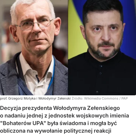
prof. Grzegorz Motyka i Wołodymyr Zełenski
Źródło:
Wikimedia Commons
/
PAP
Decyzja prezydenta Wołodymyra Zełenskiego
o nadaniu jednej z jednostek wojskowych imienia
"Bohaterów UPA" była świadoma i mogła być
obliczona na wywołanie politycznej reakcji