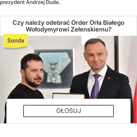
prezydent Andrzej Duda.
Czy należy odebrać Order Orła Białego
Wołodymyrowi Zełenskiemu?
Sonda
Tak
Nie
Taka decyzja niczego nie zmieni,
Ukraina dalej będzie czcić UPA
Nie mam zdania
GŁOSUJ