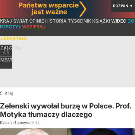
ROZWIŃ
▼
KRAJ
ŚWIAT
OPINIE
HISTORIA
TYGODNIK
KSIĄŻKI
WIDEO
DO
RZECZY+
WSPIERAJ
SUBSKRYBUJ
ZALOGUJ
MENU
Kraj
Zełenski wywołał burzę w Polsce. Prof.
Motyka tłumaczy dlaczego
Dodano:
5
czerwca
11:33