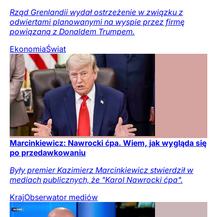
Rząd Grenlandii wydał ostrzeżenie w związku z
odwiertami planowanymi na wyspie przez firmę
powiązaną z Donaldem Trumpem.
Ekonomia
Świat
Marcinkiewicz: Nawrocki ćpa. Wiem, jak wygląda się
po przedawkowaniu
Były premier Kazimierz Marcinkiewicz stwierdził w
mediach publicznych, że "Karol Nawrocki ćpa".
Kraj
Obserwator mediów