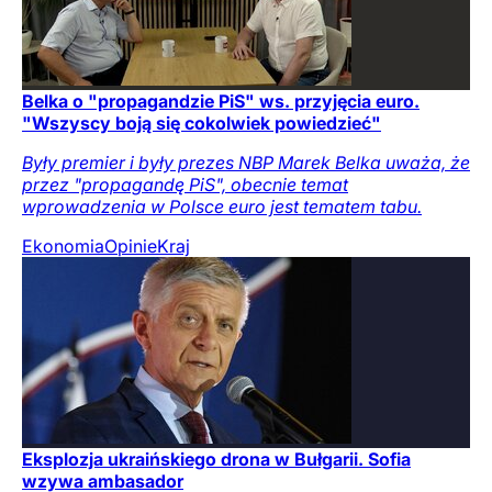
Belka o "propagandzie PiS" ws. przyjęcia euro.
"Wszyscy boją się cokolwiek powiedzieć"
Były premier i były prezes NBP Marek Belka uważa, że
przez "propagandę PiS", obecnie temat
wprowadzenia w Polsce euro jest tematem tabu.
Ekonomia
Opinie
Kraj
Eksplozja ukraińskiego drona w Bułgarii. Sofia
wzywa ambasador