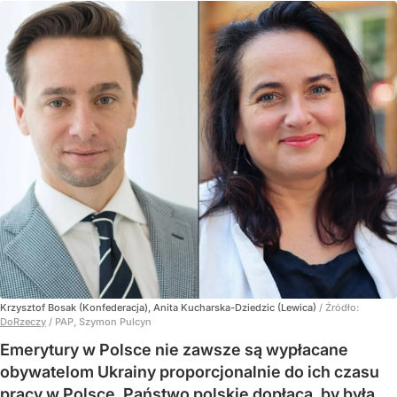
Krzysztof Bosak (Konfederacja), Anita Kucharska-Dziedzic (Lewica)
/ Źródło:
DoRzeczy
/
PAP, Szymon Pulcyn
Emerytury w Polsce nie zawsze są wypłacane
obywatelom Ukrainy proporcjonalnie do ich czasu
pracy w Polsce. Państwo polskie dopłaca, by była