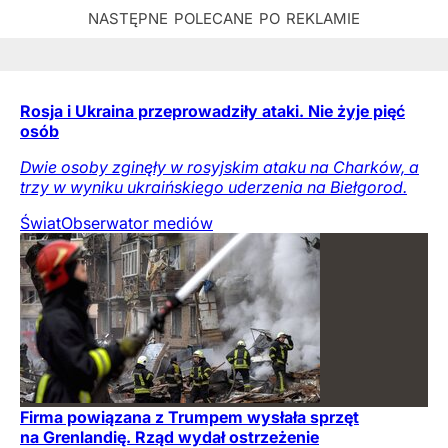
Rosja i Ukraina przeprowadziły ataki. Nie żyje pięć
osób
Dwie osoby zginęły w rosyjskim ataku na Charków, a
trzy w wyniku ukraińskiego uderzenia na Biełgorod.
Świat
Obserwator mediów
Firma powiązana z Trumpem wysłała sprzęt
na Grenlandię. Rząd wydał ostrzeżenie