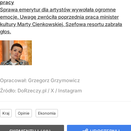
pracy
Sprawa emerytur dla artystów wywołała ogromne
emocje. Uwagę zwróciła poprzednia praca minister
kultury Marty Cienkowskiej. Szefowa resortu zabrała
głos.
Opracował:
Grzegorz Grzymowicz
Źródło:
DoRzeczy.pl
/
X / Instagram
Kraj
Opinie
Ekonomia