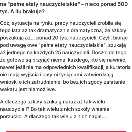
na "pełne etaty nauczycielskie" – nieco ponad 500
tys. A ilu brakuje?
Cóż, sytuacja na rynku pracy nauczycieli zrobiła się
tego lata aż tak dramatycznie dramatyczna, że szkoły
poszukują aż… ponad 20 tys. nauczycieli. Czyli, biorąc
pod uwagę owe "pełne etaty nauczycielskie", szukają
aż jednego na każdych 25 nauczycieli. Doszło do tego,
że gotowe są przyjąć niemal każdego, kto się nawinie,
nawet jeśli nie ma odpowiednich kwalifikacji, a kuratoria
nie mają wyjścia i całymi tysiącami zatwierdzają
wnioski o ich zatrudnienie, bo bez ich zgody załatanie
wakatu jest niemożliwe.
A dlaczego szkoły szukają naraz aż tak wielu
nauczycieli? Bo tak wielu z nich szkoły właśnie
porzuciło. A dlaczego tak wielu z nich nagle...