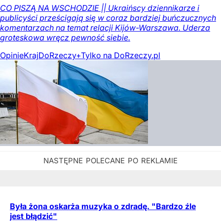
CO PISZĄ NA WSCHODZIE || Ukraińscy dziennikarze i
publicyści prześcigają się w coraz bardziej buńczucznych
komentarzach na temat relacji Kijów-Warszawa. Uderza
groteskowa wręcz pewność siebie.
Opinie
Kraj
DoRzeczy+
Tylko na DoRzeczy.pl
Była żona oskarża muzyka o zdradę. "Bardzo źle
jest błądzić"