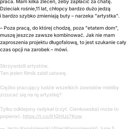
praca. Mam kilka zleceń, żeby zapłacić za chatę.
Dzieciak rośnie,11 lat, chłopcy bardzo dużo jedzą
i bardzo szybko zmieniają buty – narzeka "artystka".
– Poza pracą, do której chodzę, poza "etatem dom",
muszę jeszcze zawsze kombinować. Jak nie mam
zaproszenia projektu długofalową, to jest szukanie cały
czas opcji na zarobek – mówi.
Skrzywdzili artystów.
Ten jeden filmik zabił ustawę.
Ciężko pracujący ludzie wszelkich zawodów mieliby
zrzucać się na tę artystkę?
Tylko odklejony radykał (czyt. Cienkowska) może to
popierać.
https://t.co/61QHUz7Kpw
— Jerzy Kwaśniewski (@jerzKwasniewski)
June 5,