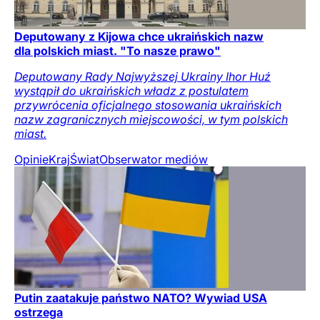
Deputowany z Kijowa chce ukraińskich nazw
dla polskich miast. "To nasze prawo"
Deputowany Rady Najwyższej Ukrainy Ihor Huź
wystąpił do ukraińskich władz z postulatem
przywrócenia oficjalnego stosowania ukraińskich
nazw zagranicznych miejscowości, w tym polskich
miast.
Opinie
Kraj
Świat
Obserwator mediów
Putin zaatakuje państwo NATO? Wywiad USA
ostrzega