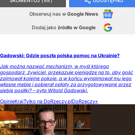
SKOMENTUJ
UDOSTĘPNIJ
68
Obserwuj nas
w
Google News
Dodaj jako
źródło w Google
Gadowski: Gdzie poszła polska pomoc na Ukrainie?
Jak można nazwać mechanizm, w myśl którego
gospodarz, żywiciel, przekazuje pieniądze na to, aby gość
zajmował kolejne pokoje, a w końcu wynajmował mu jego
własne meble i pobierał opłaty za przygotowywane przez
siebie posiłki? – pyta Witold Gadowski.
Opinie
Kraj
Tylko na DoRzeczy.pl
DoRzeczy+