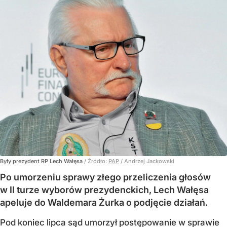
Były prezydent RP Lech Wałęsa
/ Źródło:
PAP
/
Andrzej Jackowski
Po umorzeniu sprawy złego przeliczenia głosów
w II turze wyborów prezydenckich, Lech Wałęsa
apeluje do Waldemara Żurka o podjęcie działań.
Pod koniec lipca sąd umorzył postępowanie w sprawie