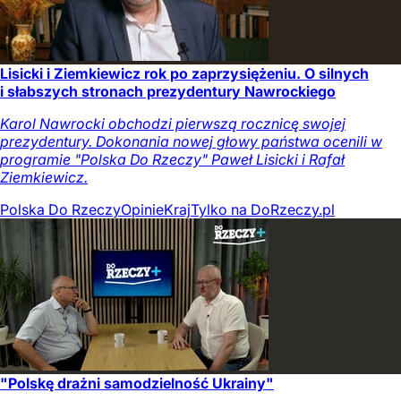
Lisicki i Ziemkiewicz rok po zaprzysiężeniu. O silnych
i słabszych stronach prezydentury Nawrockiego
Karol Nawrocki obchodzi pierwszą rocznicę swojej
prezydentury. Dokonania nowej głowy państwa ocenili w
programie "Polska Do Rzeczy" Paweł Lisicki i Rafał
Ziemkiewicz.
Polska Do Rzeczy
Opinie
Kraj
Tylko na DoRzeczy.pl
"Polskę drażni samodzielność Ukrainy"