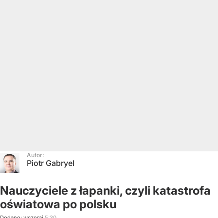
Autor:
Piotr Gabryel
Nauczyciele z łapanki, czyli katastrofa
oświatowa po polsku
Dodano:
wczoraj
5:30