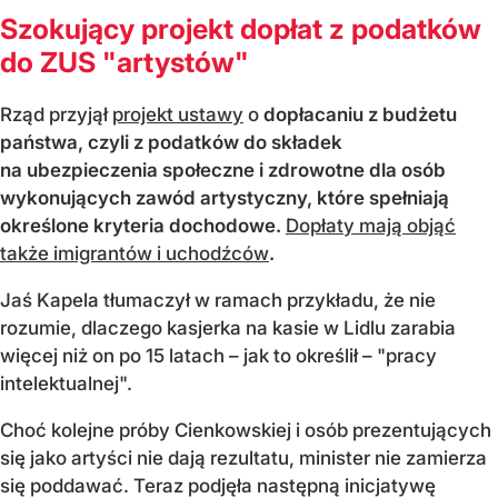
Szokujący projekt dopłat z podatków
do ZUS "artystów"
Rząd przyjął
projekt ustawy
o
dopłacaniu z budżetu
państwa, czyli z podatków do składek
na ubezpieczenia społeczne i zdrowotne dla osób
wykonujących zawód artystyczny, które spełniają
określone kryteria dochodowe.
Dopłaty mają objąć
także imigrantów i uchodźców
.
Jaś Kapela tłumaczył w ramach przykładu, że nie
rozumie, dlaczego kasjerka na kasie w Lidlu zarabia
więcej niż on po 15 latach – jak to określił – "pracy
intelektualnej".
Choć kolejne próby Cienkowskiej i osób prezentujących
się jako artyści nie dają rezultatu, minister nie zamierza
się poddawać. Teraz podjęła następną inicjatywę