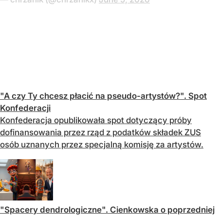
"A czy Ty chcesz płacić na pseudo-artystów?". Spot
Konfederacji
Konfederacja opublikowała spot dotyczący próby
dofinansowania przez rząd z podatków składek ZUS
osób uznanych przez specjalną komisję za artystów.
"Spacery dendrologiczne". Cienkowska o poprzedniej