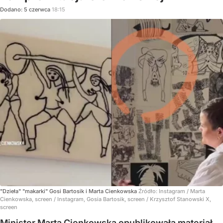
Dodano:
5
czerwca
18:15
"Dzieła" "makarki" Gosi Bartosik i Marta Cienkowska
Źródło:
Instagram
/
Marta
Cienkowska, screen / Instagram, Gosia Bartosik, screen / Krzysztof Stanowski X,
screen
Minister Marta Cienkowska opublikowała materiał,