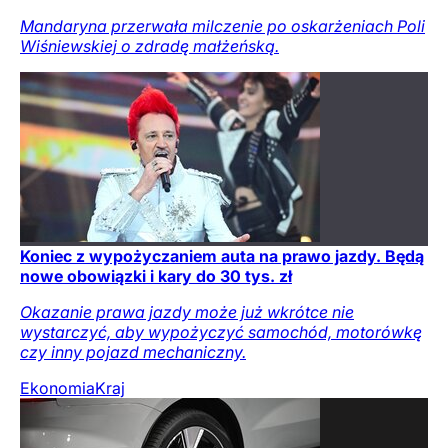
Mandaryna przerwała milczenie po oskarżeniach Poli
Wiśniewskiej o zdradę małżeńską.
Koniec z wypożyczaniem auta na prawo jazdy. Będą
nowe obowiązki i kary do 30 tys. zł
Okazanie prawa jazdy może już wkrótce nie
wystarczyć, aby wypożyczyć samochód, motorówkę
czy inny pojazd mechaniczny.
Ekonomia
Kraj