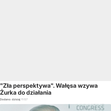
"Zła perspektywa". Wałęsa wzywa
Żurka do działania
Dodano:
dzisiaj
11:57