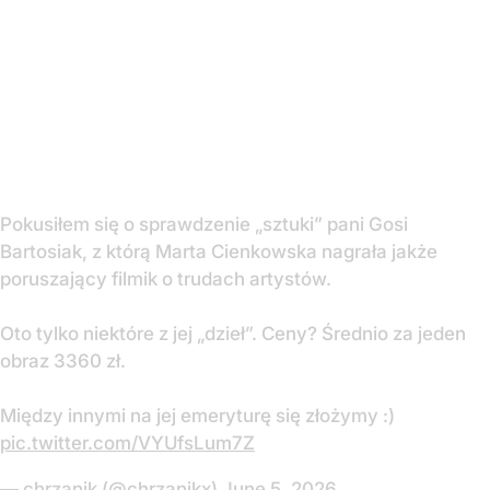
Pokusiłem się o sprawdzenie „sztuki” pani Gosi
Bartosiak, z którą Marta Cienkowska nagrała jakże
poruszający filmik o trudach artystów.
Oto tylko niektóre z jej „dzieł”. Ceny? Średnio za jeden
obraz 3360 zł.
Między innymi na jej emeryturę się złożymy :)
pic.twitter.com/VYUfsLum7Z
— chrzanik (@chrzanikx)
June 5, 2026