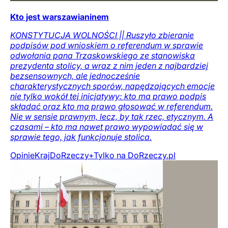
Kto jest warszawianinem
KONSTYTUCJA WOLNOŚCI || Ruszyło zbieranie
podpisów pod wnioskiem o referendum w sprawie
odwołania pana Trzaskowskiego ze stanowiska
prezydenta stolicy, a wraz z nim jeden z najbardziej
bezsensownych, ale jednocześnie
charakterystycznych sporów, napędzających emocje
nie tylko wokół tej inicjatywy: kto ma prawo podpis
składać oraz kto ma prawo głosować w referendum.
Nie w sensie prawnym, lecz, by tak rzec, etycznym. A
czasami – kto ma nawet prawo wypowiadać się w
sprawie tego, jak funkcjonuje stolica.
Opinie
Kraj
DoRzeczy+
Tylko na DoRzeczy.pl