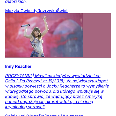
autorskich.
Muzyka
Gwiazdy
Rozrywka
Świat
Inny Reacher
POCZYTANKI | Mówił mi kiedyś w wywiadzie Lee
Child („Do Rzeczy” nr 19/2018), że największy kłopot
w pisaniu powieści o Jacku Reacherze to wymyślenie
wiarygodnego powodu, dla którego wplątuje się w
kabałę: Co sprawia, że wędrujący przez Amerykę
nomad angażuje się akurat w taką, a nie inną
kryminalną sprawę?