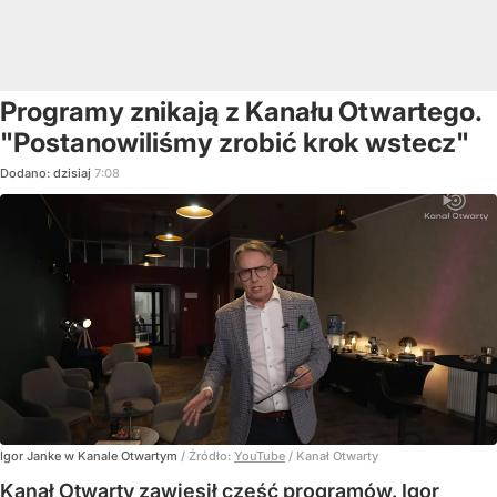
Programy znikają z Kanału Otwartego.
"Postanowiliśmy zrobić krok wstecz"
Dodano:
dzisiaj
7:08
Igor Janke w Kanale Otwartym
/ Źródło:
YouTube
/
Kanał Otwarty
Kanał Otwarty zawiesił część programów. Igor