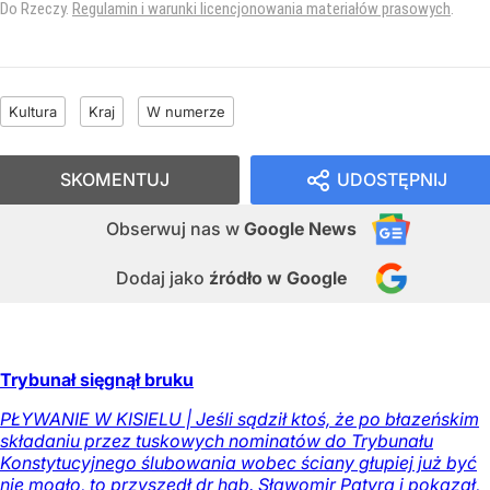
Do Rzeczy.
Regulamin i warunki licencjonowania materiałów prasowych
.
Kultura
Kraj
W numerze
SKOMENTUJ
UDOSTĘPNIJ
Obserwuj nas
w
Google News
Dodaj jako
źródło w Google
Trybunał sięgnął bruku
PŁYWANIE W KISIELU | Jeśli sądził ktoś, że po błazeńskim
składaniu przez tuskowych nominatów do Trybunału
Konstytucyjnego ślubowania wobec ściany głupiej już być
nie mogło, to przyszedł dr hab. Sławomir Patyra i pokazał,