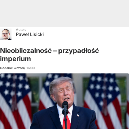
Autor:
Paweł Lisicki
Nieobliczalność – przypadłość
imperium
Dodano:
wczoraj
16:00