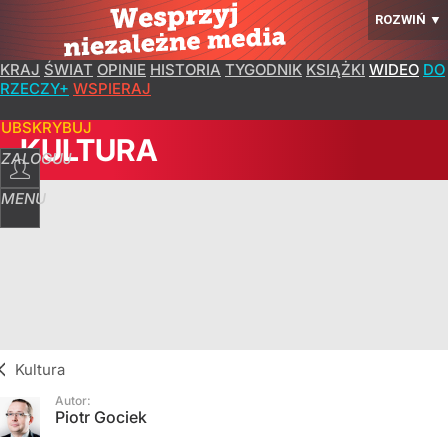
ROZWIŃ
▼
KRAJ
ŚWIAT
OPINIE
HISTORIA
TYGODNIK
KSIĄŻKI
WIDEO
DO
RZECZY+
WSPIERAJ
SUBSKRYBUJ
KULTURA
ZALOGUJ
MENU
Kultura
Autor:
Piotr Gociek