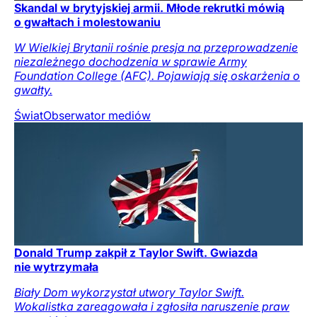
Skandal w brytyjskiej armii. Młode rekrutki mówią
o gwałtach i molestowaniu
W Wielkiej Brytanii rośnie presja na przeprowadzenie
niezależnego dochodzenia w sprawie Army
Foundation College (AFC). Pojawiają się oskarżenia o
gwałty.
Świat
Obserwator mediów
Donald Trump zakpił z Taylor Swift. Gwiazda
nie wytrzymała
Biały Dom wykorzystał utwory Taylor Swift.
Wokalistka zareagowała i zgłosiła naruszenie praw