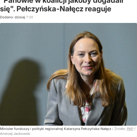
"Panowie w koalicji jakoby dogadali
się". Pełczyńska-Nałęcz reaguje
Dodano:
dzisiaj
7:39
Minister funduszy i polityki regionalnej Katarzyna Pełczyńska-Nałęcz
/ Źródło:
PAP
/
Andrzej Jackowski