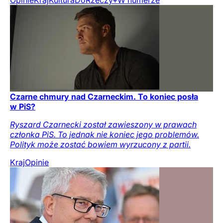
Opinie
Kraj
Kultura
DoRzeczy+
W numerze
Czarne chmury nad Czarneckim. To koniec posła
w PiS?
Ryszard Czarnecki został zawieszony w prawach
członka PiS. To jednak nie koniec jego problemów.
Polityk może zostać bowiem wyrzucony z partii.
Kraj
Opinie