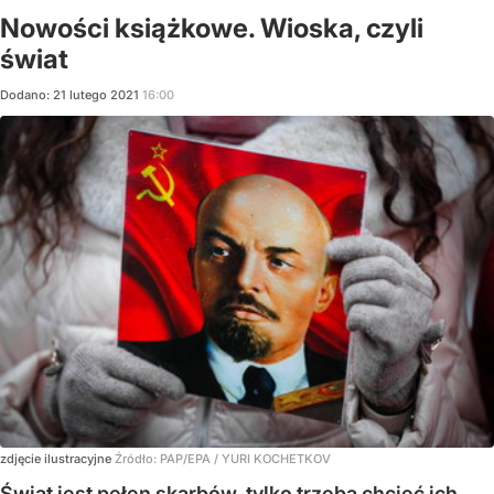
Nowości książkowe. Wioska, czyli
świat
Dodano:
21
lutego
2021
16:00
zdjęcie ilustracyjne
Źródło:
PAP/EPA
/
YURI KOCHETKOV
Świat jest pełen skarbów, tylko trzeba chcieć ich