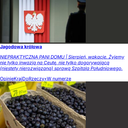
Jagodowa królowa
NIEPRAKTYCZNA PANI DOMU | Sierpień, wakacje. Żyjemy
nie tylko inwazją na Ceutę, nie tylko dogorywającą
(niestety nierozwiązaną) sprawą Szpitala Południowego.
Opinie
Kraj
DoRzeczy+
W numerze