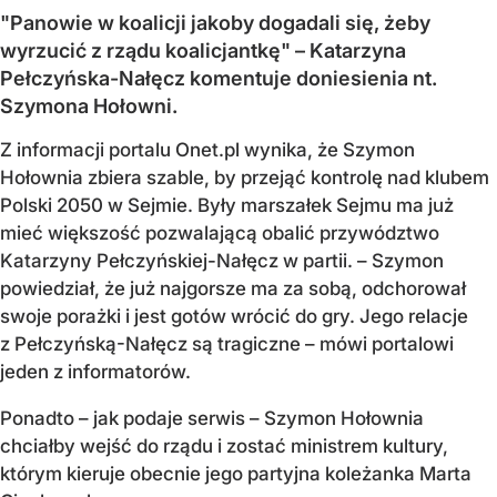
"Panowie w koalicji jakoby dogadali się, żeby
wyrzucić z rządu koalicjantkę" – Katarzyna
Pełczyńska-Nałęcz komentuje doniesienia nt.
Szymona Hołowni.
Z informacji portalu Onet.pl wynika, że Szymon
Hołownia zbiera szable, by przejąć kontrolę nad klubem
Polski 2050 w Sejmie. Były marszałek Sejmu ma już
mieć większość pozwalającą obalić przywództwo
Katarzyny Pełczyńskiej-Nałęcz w partii. – Szymon
powiedział, że już najgorsze ma za sobą, odchorował
swoje porażki i jest gotów wrócić do gry. Jego relacje
z Pełczyńską-Nałęcz są tragiczne – mówi portalowi
jeden z informatorów.
Ponadto – jak podaje serwis – Szymon Hołownia
chciałby wejść do rządu i zostać ministrem kultury,
którym kieruje obecnie jego partyjna koleżanka Marta