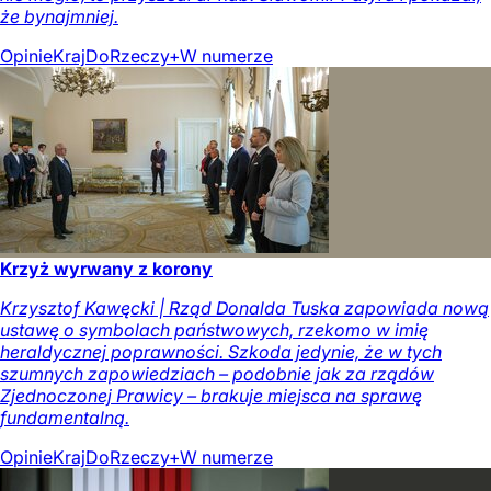
że bynajmniej.
Opinie
Kraj
DoRzeczy+
W numerze
Krzyż wyrwany z korony
Krzysztof Kawęcki | Rząd Donalda Tuska zapowiada nową
ustawę o symbolach państwowych, rzekomo w imię
heraldycznej poprawności. Szkoda jedynie, że w tych
szumnych zapowiedziach – podobnie jak za rządów
Zjednoczonej Prawicy – brakuje miejsca na sprawę
fundamentalną.
Opinie
Kraj
DoRzeczy+
W numerze