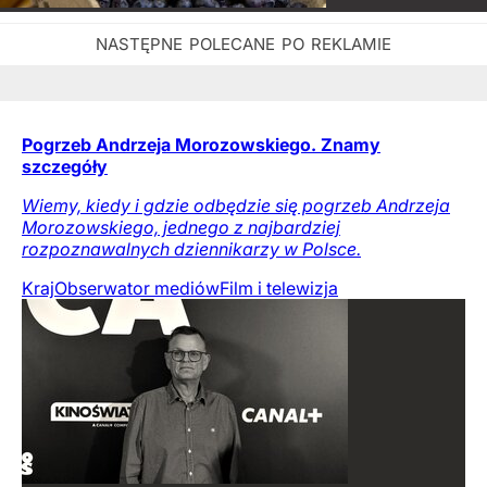
Pogrzeb Andrzeja Morozowskiego. Znamy
szczegóły
Wiemy, kiedy i gdzie odbędzie się pogrzeb Andrzeja
Morozowskiego, jednego z najbardziej
rozpoznawalnych dziennikarzy w Polsce.
Kraj
Obserwator mediów
Film i telewizja