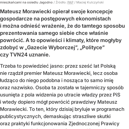
mieszkańcami na osiedlu Jagodno
/ Źródło:
PAP
/
Maciej Kulczyński
Mateusz Morawiecki opierał swoje koncepcje
gospodarcze na postępowych ekonomistach
i można odnieść wrażenie, że do tamtego sposobu
prezentowania samego siebie chce właśnie
powrócić. A to opowieści i klimaty, które mogłyby
zdobyć w „Gazecie Wyborczej”, „Polityce”
czy TVN24 uznanie.
Trzeba to powiedzieć jasno: przez sześć lat Polską
nie rządził premier Mateusz Morawiecki, lecz osoba
łudząco do niego podobna i nosząca to samo imię
oraz nazwisko. Osoba ta została w tajemniczy sposób
usunięta z pola widzenia po utracie władzy przez PiS
i wtedy dopiero mógł powrócić prawdziwy Mateusz
Morawiecki. To ten, który dzisiaj bryluje w programach
publicystycznych, demaskując straszliwe skutki
oraz praktyki funkcjonowania Zjednoczonej Prawicy