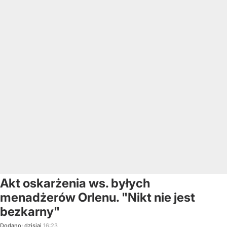
Akt oskarżenia ws. byłych
menadżerów Orlenu. "Nikt nie jest
bezkarny"
Dodano:
dzisiaj
16:23