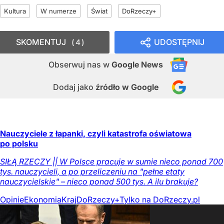
Kultura
W numerze
Świat
DoRzeczy+
SKOMENTUJ
UDOSTĘPNIJ
4
Obserwuj nas
w
Google News
Dodaj jako
źródło w Google
Nauczyciele z łapanki, czyli katastrofa oświatowa
po polsku
SIŁĄ RZECZY || W Polsce pracuje w sumie nieco ponad 700
tys. nauczycieli, a po przeliczeniu na "pełne etaty
nauczycielskie" – nieco ponad 500 tys. A ilu brakuje?
Opinie
Ekonomia
Kraj
DoRzeczy+
Tylko na DoRzeczy.pl