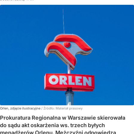
Orlen, zdjęcie ilustracyjne
/ Źródło:
Materiał prasowy
Prokuratura Regionalna w Warszawie skierowała
do sądu akt oskarżenia ws. trzech byłych
menadżerów Orlenu. Mężczyźni odpowiedzą