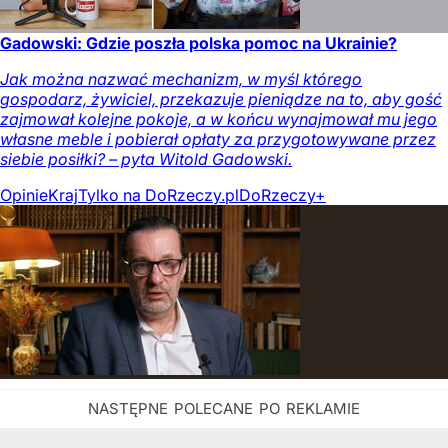
Gadowski: Gdzie poszła polska pomoc na Ukrainie?
Jak można nazwać mechanizm, w myśl którego
gospodarz, żywiciel, przekazuje pieniądze na to, aby gość
zajmował kolejne pokoje, a w końcu wynajmował mu jego
własne meble i pobierał opłaty za przygotowywane przez
siebie posiłki? – pyta Witold Gadowski.
Opinie
Kraj
Tylko na DoRzeczy.pl
DoRzeczy+