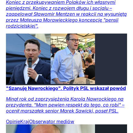
Koniec z przekupywaniem Polaków ich własnymi
pieniędzmi. Koniec z rozwojem długu i socjalu –
zaapelował Sławomir Mentzen w reakcji na wysuniętą
przez Mateusza Morawieckiego koncepcję "pensji
rodzicielskiej".
"Szanuję Nawrockiego". Polityk PSL wskazał powód
Minął rok od zaprzysiężenia Karola Nawrockiego na
prezydenta. "Mam pewien respekt do tego, co robi" –
ocenił marszałek senior Marek Sawicki, poseł PSL.
Opinie
Kraj
Obserwator mediów