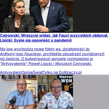
Cejrowski: Wreszcie widać, jak Fauci wszystkich okłamał.
Lisicki: Sypie się opowieść o pandemii
Na jaw wychodzą nowe fakty ws. działalności dr.
Anthony'ego Fauciego, architekta obostrzeń covidowych
na świecie. O bulwersującej sprawie rozmawiają w
"Antysystemie" Paweł Lisicki i Wojciech Cejrowski.
Antysystem
Opinie
Świat
Tylko na DoRzeczy.pl