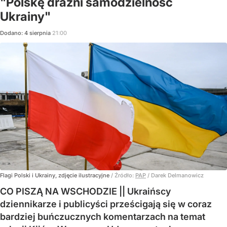
"Polskę drażni samodzielność
Ukrainy"
Dodano:
4
sierpnia
21:00
Flagi Polski i Ukrainy, zdjęcie ilustracyjne
/ Źródło:
PAP
/
Darek Delmanowicz
CO PISZĄ NA WSCHODZIE || Ukraińscy
dziennikarze i publicyści prześcigają się w coraz
bardziej buńczucznych komentarzach na temat