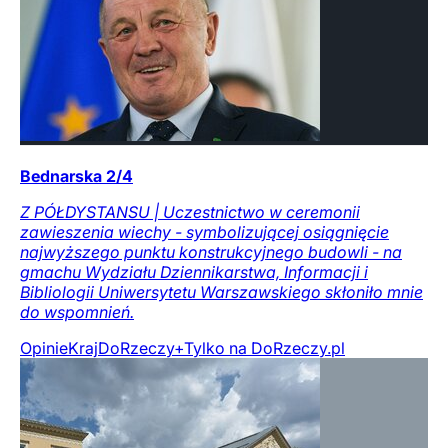
Bednarska 2/4
Z PÓŁDYSTANSU | Uczestnictwo w ceremonii
zawieszenia wiechy - symbolizującej osiągnięcie
najwyższego punktu konstrukcyjnego budowli - na
gmachu Wydziału Dziennikarstwa, Informacji i
Bibliologii Uniwersytetu Warszawskiego skłoniło mnie
do wspomnień.
Opinie
Kraj
DoRzeczy+
Tylko na DoRzeczy.pl