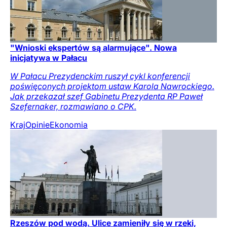
"Wnioski ekspertów są alarmujące". Nowa
inicjatywa w Pałacu
W Pałacu Prezydenckim ruszył cykl konferencji
poświęconych projektom ustaw Karola Nawrockiego.
Jak przekazał szef Gabinetu Prezydenta RP Paweł
Szefernaker, rozmawiano o CPK.
Kraj
Opinie
Ekonomia
Rzeszów pod wodą. Ulice zamieniły się w rzeki,