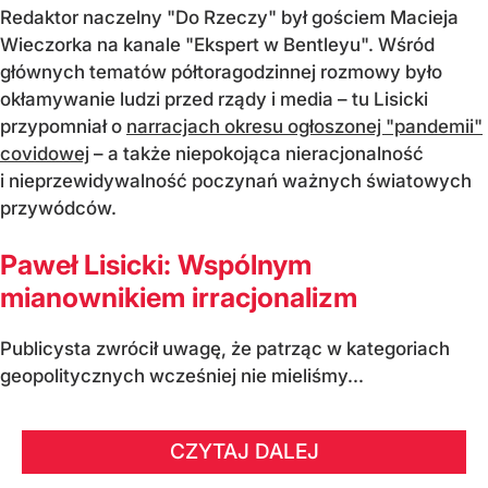
Redaktor naczelny "Do Rzeczy" był gościem Macieja
Wieczorka na kanale "Ekspert w Bentleyu". Wśród
głównych tematów półtoragodzinnej rozmowy było
okłamywanie ludzi przed rządy i media – tu Lisicki
przypomniał o
narracjach okresu ogłoszonej "pandemii"
covidowej
– a także niepokojąca nieracjonalność
i nieprzewidywalność poczynań ważnych światowych
przywódców.
Paweł Lisicki: Wspólnym
mianownikiem irracjonalizm
Publicysta zwrócił uwagę, że patrząc w kategoriach
geopolitycznych wcześniej nie mieliśmy...
CZYTAJ DALEJ