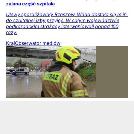
zalana część szpitala
Ulewy sparaliżowały Rzeszów. Woda dostała się m.in.
do szpitalnej izby przyjęć. W całym województwie
podkarpackim strażacy interweniowali ponad 150
razy.
Kraj
Obserwator mediów