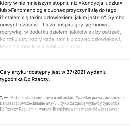
który w nie mniejszym stopniu niż »Kondycja ludzka«
lub »Fenomenologia ducha« przyczynił się do tego,
iż stałem się takim człowiekiem, jakim jestem”. Symbol
nowych czasów – filozof inspirujący się kinową
rozrywką, w dodatku dziełem, jakkolwiek by patrzeć,
kontrkultury, który każe nam kibicować człowiekowi,
który z zimną krwią zabił policjanta.
Cały artykuł dostępny jest w
37/2021 wydaniu
tygodnika Do Rzeczy
.
© ℗
Materiał chroniony prawem autorskim. Wszelkie prawa zastrzeżone.
Dalsze rozpowszechnianie artykułu tylko za zgodą wydawcy tygodnika
Do Rzeczy.
Regulamin i warunki licencjonowania materiałów prasowych
.