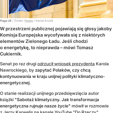
Flaga UE
/ Źródło:
Pexels
/
Daniel Kružík
W przestrzeni publicznej pojawiają się głosy jakoby
Komisja Europejska wycofywała się z niektórych
elementów Zielonego Ładu. Jeśli chodzi
o energetykę, to nieprawda – mówi Tomasz
Cukiernik.
Senat po raz drugi
odrzucił wniosek prezydenta
Karola
Nawrockiego, by
zapytać Polaków, czy chcą
kontynuowania w kraju unijnej polityki klimatyczno-
energetycznej
.
O stanie realizacji unijnego przedsięwzięcia autor
książki
"Sabotaż klimatyczny. Jak transformacja
energetyczna rujnuje nasze życie"
mówił w rozmowie
z Jerzy Karwelis na kanale YouTube "Do Rzeczy".