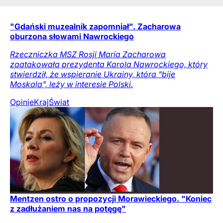
"Gdański muzealnik zapomniał". Zacharowa
oburzona słowami Nawrockiego
Rzeczniczka MSZ Rosji Maria Zacharowa
zaatakowała prezydenta Karola Nawrockiego, który
stwierdził, że wspieranie Ukrainy, która "bije
Moskala", leży w interesie Polski.
Opinie
Kraj
Świat
Mentzen ostro o propozycji Morawieckiego. "Koniec
z zadłużaniem nas na potęgę"