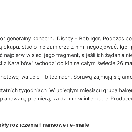
tor generalny koncernu Disney – Bob Iger. Podczas p
ą okupu, studio nie zamierza z nimi negocjować. Iger 
najpierw w sieci jego fragment, a jeśli ich żądania ni
aci z Karaibów" wchodzi do kin na całym świecie 26 ma
etowej walucie – bitcoinach. Sprawą zajmują się ame
ostatnich tygodniach. W ubiegłym miesiącu grupa hake
lanowaną premierą, za darmo w internecie. Producent 
kły rozliczenia finansowe i e-maile