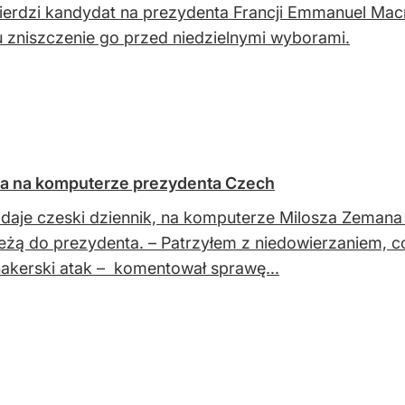
ierdzi kandydat na prezydenta Francji Emmanuel Macro
u zniszczenie go przed niedzielnymi wyborami.
ia na komputerze prezydenta Czech
daje czeski dziennik, na komputerze Milosza Zemana m
leżą do prezydenta. – Patrzyłem z niedowierzaniem, co
hakerski atak – komentował sprawę...