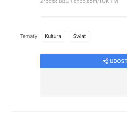
Źródło:
BBC
/
cnbc.com/TOK FM
Kultura
Świat
UDOST