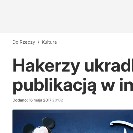
Do Rzeczy
/
Kultura
Hakerzy ukradl
publikacją w i
Dodano:
16
maja
2017
20:02