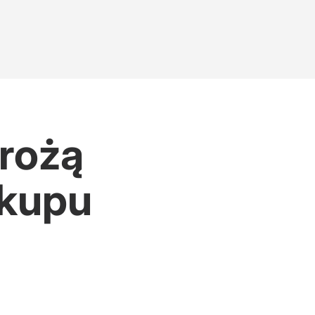
Grożą
okupu