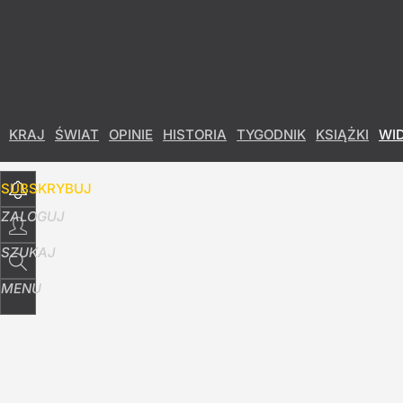
Udostępnij
4
Skomentuj
KRAJ
ŚWIAT
OPINIE
HISTORIA
TYGODNIK
KSIĄŻKI
WI
SUBSKRYBUJ
ZALOGUJ
SZUKAJ
MENU