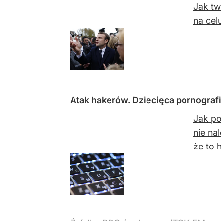
Jak tw
na cel
Atak hakerów. Dziecięca pornograf
Jak po
nie na
że to 