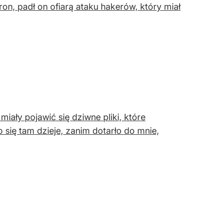
n, padł on ofiarą ataku hakerów, który miał
iały pojawić się dziwne pliki, które
 się tam dzieje, zanim dotarło do mnie,