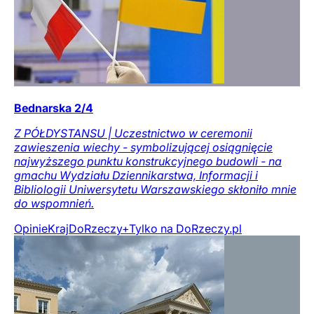
Bednarska 2/4
Z PÓŁDYSTANSU | Uczestnictwo w ceremonii
zawieszenia wiechy - symbolizującej osiągnięcie
najwyższego punktu konstrukcyjnego budowli - na
gmachu Wydziału Dziennikarstwa, Informacji i
Bibliologii Uniwersytetu Warszawskiego skłoniło mnie
do wspomnień.
Opinie
Kraj
DoRzeczy+
Tylko na DoRzeczy.pl