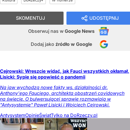
SKOMENTUJ
UDOSTĘPNIJ
Obserwuj nas
w
Google News
Dodaj jako
źródło w Google
Cejrowski: Wreszcie widać, jak Fauci wszystkich okłamał.
Lisicki: Sypie się opowieść o pandemii
Na jaw wychodzą nowe fakty ws. działalności dr.
Anthony'ego Fauciego, architekta obostrzeń covidowych
na świecie. O bulwersującej sprawie rozmawiają w
"Antysystemie" Paweł Lisicki i Wojciech Cejrowski.
Antysystem
Opinie
Świat
Tylko na DoRzeczy.pl