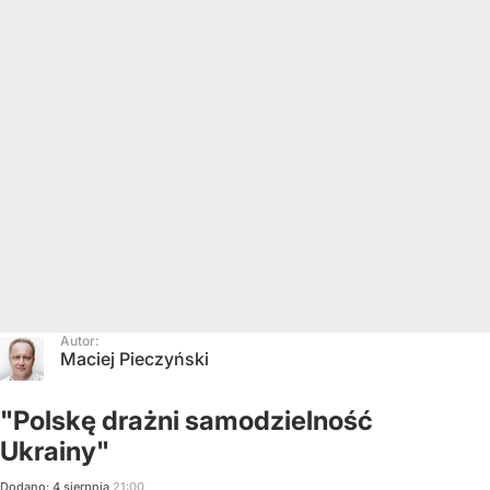
Autor:
Maciej Pieczyński
"Polskę drażni samodzielność
Ukrainy"
Dodano:
4
sierpnia
21:00