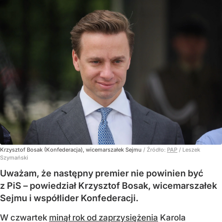
Krzysztof Bosak (Konfederacja), wicemarszałek Sejmu
/ Źródło:
PAP
/
Leszek
Szymański
Uważam, że następny premier nie powinien być
z PiS – powiedział Krzysztof Bosak, wicemarszałek
Sejmu i współlider Konfederacji.
W czwartek
minął rok od zaprzysiężenia
Karola