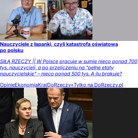
Nauczyciele z łapanki, czyli katastrofa oświatowa
po polsku
SIŁĄ RZECZY || W Polsce pracuje w sumie nieco ponad 700
tys. nauczycieli, a po przeliczeniu na "pełne etaty
nauczycielskie" – nieco ponad 500 tys. A ilu brakuje?
Opinie
Ekonomia
Kraj
DoRzeczy+
Tylko na DoRzeczy.pl