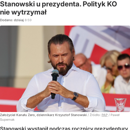
Stanowski u prezydenta. Polityk KO
nie wytrzymał
Dodano:
dzisiaj
8:59
Założyciel Kanału Zero, dziennikarz Krzysztof Stanowski
/ Źródło:
PAP
/
Paweł
Supernak
Stanowski wystąpił podczas rocznicy prezydentury