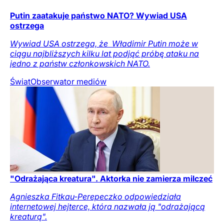
Putin zaatakuje państwo NATO? Wywiad USA
ostrzega
Wywiad USA ostrzega, że ​ Władimir Putin może w
ciągu najbliższych kilku lat podjąć próbę ataku na
jedno z państw członkowskich NATO.
Świat
Obserwator mediów
"Odrażająca kreatura". Aktorka nie zamierza milczeć
Agnieszka Fitkau-Perepeczko odpowiedziała
internetowej hejterce, która nazwała ją "odrażającą
kreaturą".