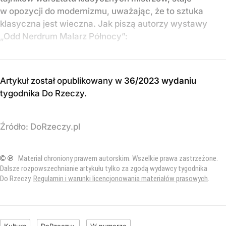
w opozycji do modernizmu, uważając, że to sztuka
klasyczna jest wieczna. Jak piszą autorzy wystawy
„Odd Nerdrum Malarz Północy”:
Artykuł został opublikowany w
36/2023 wydaniu
tygodnika Do Rzeczy
.
Źródło:
DoRzeczy.pl
© ℗
Materiał chroniony prawem autorskim. Wszelkie prawa zastrzeżone.
Dalsze rozpowszechnianie artykułu tylko za zgodą wydawcy tygodnika
Do Rzeczy.
Regulamin i warunki licencjonowania materiałów prasowych
.
Kultura
DoRzeczy+
W numerze