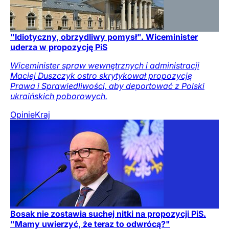
"Idiotyczny, obrzydliwy pomysł". Wiceminister
uderza w propozycję PiS
Wiceminister spraw wewnętrznych i administracji
Maciej Duszczyk ostro skrytykował propozycję
Prawa i Sprawiedliwości, aby deportować z Polski
ukraińskich poborowych.
Opinie
Kraj
Bosak nie zostawia suchej nitki na propozycji PiS.
"Mamy uwierzyć, że teraz to odwrócą?"