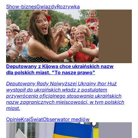
Show-biznes
Gwiazdy
Rozrywka
Deputowany z Kijowa chce ukraińskich nazw
dla polskich miast. "To nasze prawo"
Deputowany Rady Najwyższej Ukrainy Ihor Huź
wystąpił do ukraińskich władz z postulatem
przywrócenia oficjalnego stosowania ukraińskich
nazw zagranicznych miejscowości, w tym polskich
miast.
Opinie
Kraj
Świat
Obserwator mediów