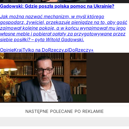
Gadowski: Gdzie poszła polska pomoc na Ukrainie?
Jak można nazwać mechanizm, w myśl którego
gospodarz, żywiciel, przekazuje pieniądze na to, aby gość
zajmował kolejne pokoje, a w końcu wynajmował mu jego
własne meble i pobierał opłaty za przygotowywane przez
siebie posiłki? – pyta Witold Gadowski.
Opinie
Kraj
Tylko na DoRzeczy.pl
DoRzeczy+