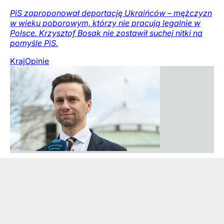
PiS zaproponował deportację Ukraińców – mężczyzn
w wieku poborowym, którzy nie pracują legalnie w
Polsce. Krzysztof Bosak nie zostawił suchej nitki na
pomyśle PiS.
Kraj
Opinie