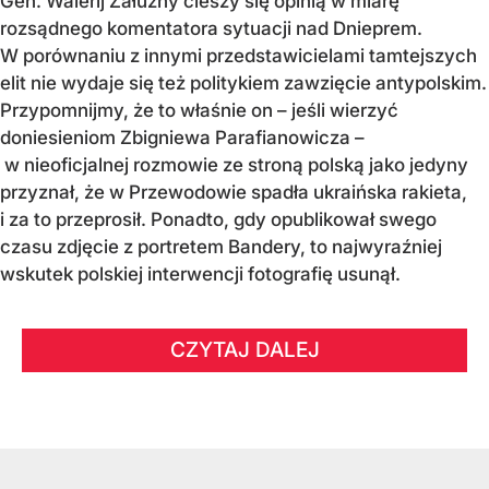
Gen. Walerij Załużny cieszy się opinią w miarę
rozsądnego komentatora sytuacji nad Dnieprem.
W porównaniu z innymi przedstawicielami tamtejszych
elit nie wydaje się też politykiem zawzięcie antypolskim.
Przypomnijmy, że to właśnie on – jeśli wierzyć
doniesieniom Zbigniewa Parafianowicza –
w nieoficjalnej rozmowie ze stroną polską jako jedyny
przyznał, że w Przewodowie spadła ukraińska rakieta,
i za to przeprosił. Ponadto, gdy opublikował swego
czasu zdjęcie z portretem Bandery, to najwyraźniej
wskutek polskiej interwencji fotografię usunął.
CZYTAJ DALEJ