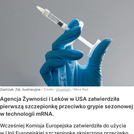
Zastrzyk. Zdj. ilustracyjne
/ Źródło:
Unsplash
/
Mina Rad
Agencja Żywności i Leków w USA zatwierdziła
pierwszą szczepionkę przeciwko grypie sezonowej
w technologii mRNA.
Wcześniej Komisja Europejska zatwierdziła do użycia
w Unii Europejskiej szczepionkę skojarzoną przeciwko