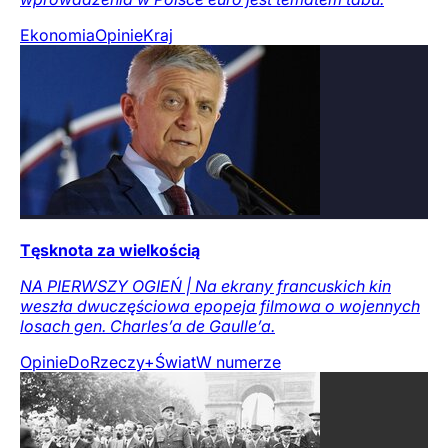
Ekonomia
Opinie
Kraj
Tęsknota za wielkością
NA PIERWSZY OGIEŃ | Na ekrany francuskich kin
weszła dwuczęściowa epopeja filmowa o wojennych
losach gen. Charles’a de Gaulle’a.
Opinie
DoRzeczy+
Świat
W numerze