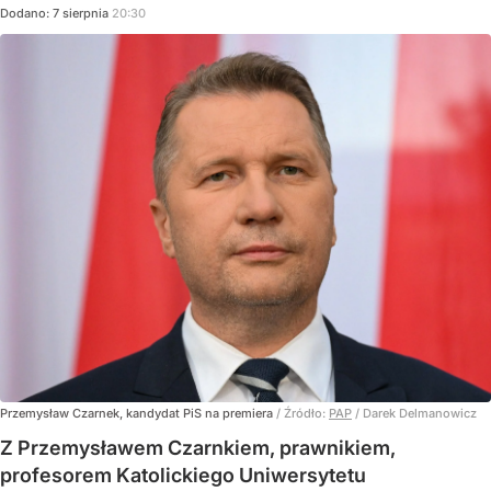
Dodano:
7
sierpnia
20:30
Przemysław Czarnek, kandydat PiS na premiera
/ Źródło:
PAP
/
Darek Delmanowicz
Z Przemysławem Czarnkiem, prawnikiem,
profesorem Katolickiego Uniwersytetu