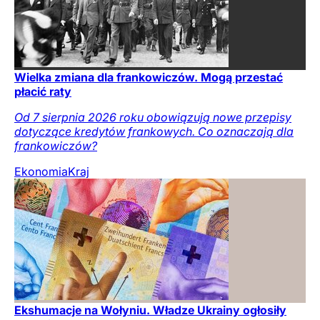
Wielka zmiana dla frankowiczów. Mogą przestać
płacić raty
Od 7 sierpnia 2026 roku obowiązują nowe przepisy
dotyczące kredytów frankowych. Co oznaczają dla
frankowiczów?
Ekonomia
Kraj
Ekshumacje na Wołyniu. Władze Ukrainy ogłosiły