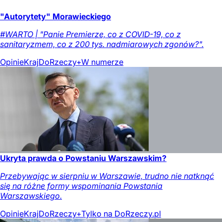
"Autorytety" Morawieckiego
#WARTO | "Panie Premierze, co z COVID-19, co z
sanitaryzmem, co z 200 tys. nadmiarowych zgonów?".
Opinie
Kraj
DoRzeczy+
W numerze
Ukryta prawda o Powstaniu Warszawskim?
Przebywając w sierpniu w Warszawie, trudno nie natknąć
się na różne formy wspominania Powstania
Warszawskiego.
Opinie
Kraj
DoRzeczy+
Tylko na DoRzeczy.pl