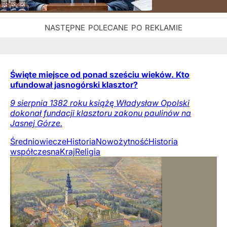
Święte miejsce od ponad sześciu wieków. Kto
ufundował jasnogórski klasztor?
9 sierpnia 1382 roku książę Władysław Opolski
dokonał fundacji klasztoru zakonu paulinów na
Jasnej Górze.
Średniowiecze
Historia
Nowożytność
Historia
współczesna
Kraj
Religia