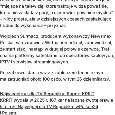
"miejsce na telewizję, która traktuje widza poważnie,
która nie zakłada z góry, o czym widz powinien myśleć".
– Niby proste, ale w dzisiejszych czasach zaskakująco
trudne do wykonania – przyznał.
Wojciech Surmacz, producent wykonawczy Newsmax
Polska, w rozmowie z Wirtualnemedia.pl, zapowiedział,
że start stacji nastąpi w drugiej połowie czerwca. Trafi
ona na platformy satelitarne, do operatorów kablowych,
IPTV i serwisów streamingowych.
Początkowo stacja wraz z zapleczem technicznym
ma zatrudniać około 100 osób, w tym 26 dziennikarzy.
Najwięcej kar dla TV Republika. Raport KRRiT
KRRiT wydała w 2025 r. 167 kar na łączną kwotę prawie
5 mln zł. Najwięcej dla TV Republika, wPolsce24
i Polsatu.