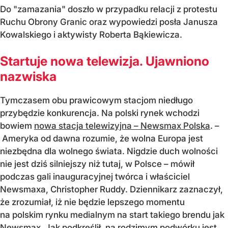
Do "zamazania" doszło w przypadku relacji z protestu
Ruchu Obrony Granic oraz wypowiedzi posła Janusza
Kowalskiego i aktywisty Roberta Bąkiewicza.
Startuje nowa telewizja. Ujawniono
nazwiska
Tymczasem obu prawicowym stacjom niedługo
przybędzie konkurencja. Na polski rynek wchodzi
bowiem
nowa stacja telewizyjna – Newsmax Polska
. –
Ameryka od dawna rozumie, że wolna Europa jest
niezbędna dla wolnego świata. Nigdzie duch wolności
nie jest dziś silniejszy niż tutaj, w Polsce – mówił
podczas gali inauguracyjnej twórca i właściciel
Newsmaxa, Christopher Ruddy. Dziennikarz zaznaczył,
że zrozumiał, iż nie będzie lepszego momentu
na polskim rynku medialnym na start takiego brendu jak
Newsmax. Jak podkreślił, na rodzimym podwórku jest