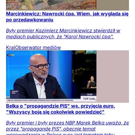
Marcinkiewicz: Nawrocki ćpa. Wiem, jak wygląda się
po przedawkowaniu
Były premier Kazimierz Marcinkiewicz stwierdził w
mediach publicznych, że "Karol Nawrocki ćpa".
Kraj
Obserwator mediów
Belka o "propagandzie PiS" ws. przyjęcia euro.
"Wszyscy boją się cokolwiek powiedzieć"
Były premier i były prezes NBP Marek Belka uważa, że
przez "propagandę PiS", obecnie temat
wprowadzenia w Polsce euro jest tematem tabu.