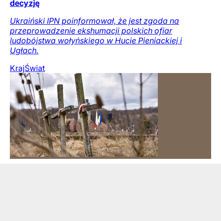
decyzję
Ukraiński IPN poinformował, że jest zgoda na
przeprowadzenie ekshumacji polskich ofiar
ludobójstwa wołyńskiego w Hucie Pieniackiej i
Ugłach.
Kraj
Świat