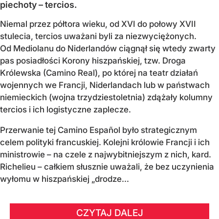
piechoty – tercios.
Niemal przez półtora wieku, od XVI do połowy XVII
stulecia, tercios uważani byli za niezwyciężonych.
Od Mediolanu do Niderlandów ciągnął się wtedy zwarty
pas posiadłości Korony hiszpańskiej, tzw. Droga
Królewska (Camino Real), po której na teatr działań
wojennych we Francji, Niderlandach lub w państwach
niemieckich (wojna trzydziestoletnia) zdążały kolumny
tercios i ich logistyczne zaplecze.
Przerwanie tej Camino Español było strategicznym
celem polityki francuskiej. Kolejni królowie Francji i ich
ministrowie – na czele z najwybitniejszym z nich, kard.
Richelieu – całkiem słusznie uważali, że bez uczynienia
wyłomu w hiszpańskiej „drodze...
CZYTAJ DALEJ