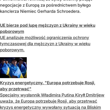
negocjacje z Europą za pośrednictwem byłego
kanclerza Niemiec Gerharda Schroedera.
UE bierze pod lupę mężczyzn z Ukrainy w wieku
poborowym
UE analizuje możliwość ograniczenia ochrony
tymczasowej dla mężczyzn z Ukrainy w wieku
poborowym.
Kryzys energetyczny. "Europa potrzebuje Rosji,
aby przetrwać"
Specjalny wysłannik Władimira Putina Kiryłł Dmitrijew
uważa, że Europa potrzebuje Rosji, aby przetrwać
kryzys energetyczny wywołany sytuacją na Bliskim