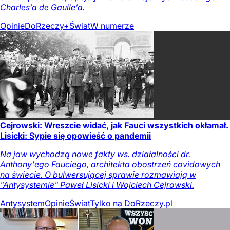
Charles’a de Gaulle’a.
Opinie
DoRzeczy+
Świat
W numerze
Cejrowski: Wreszcie widać, jak Fauci wszystkich okłamał.
Lisicki: Sypie się opowieść o pandemii
Na jaw wychodzą nowe fakty ws. działalności dr.
Anthony'ego Fauciego, architekta obostrzeń covidowych
na świecie. O bulwersującej sprawie rozmawiają w
"Antysystemie" Paweł Lisicki i Wojciech Cejrowski.
Antysystem
Opinie
Świat
Tylko na DoRzeczy.pl