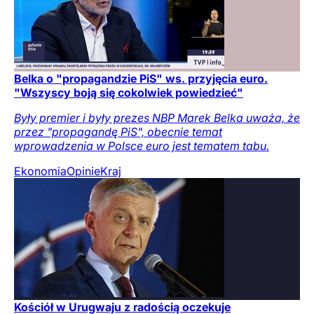
Belka o "propagandzie PiS" ws. przyjęcia euro.
"Wszyscy boją się cokolwiek powiedzieć"
Były premier i były prezes NBP Marek Belka uważa, że
przez "propagandę PiS", obecnie temat
wprowadzenia w Polsce euro jest tematem tabu.
Ekonomia
Opinie
Kraj
Kościół w Urugwaju z radością oczekuje