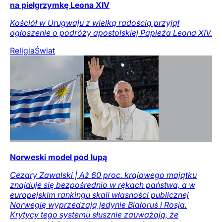
na pielgrzymkę Leona XIV
Kościół w Urugwaju z wielką radością przyjął
ogłoszenie o podróży apostolskiej Papieża Leona XIV.
Religia
Świat
Norweski model pod lupą
Cezary Zawalski | Aż 60 proc. krajowego majątku
znajduje się bezpośrednio w rękach państwa, a w
europejskim rankingu skali własności publicznej
Norwegię wyprzedzają jedynie Białoruś i Rosja.
Krytycy tego systemu słusznie zauważają, że