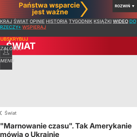
ROZWIŃ
▼
KRAJ
ŚWIAT
OPINIE
HISTORIA
TYGODNIK
KSIĄŻKI
WIDEO
DO
RZECZY+
WSPIERAJ
SUBSKRYBUJ
ŚWIAT
ZALOGUJ
MENU
Świat
"Marnowanie czasu". Tak Amerykanie
mówią o Ukrainie