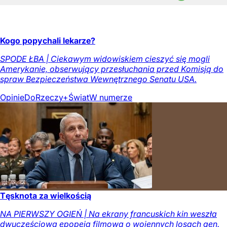
Kogo popychali lekarze?
SPODE ŁBA | Ciekawym widowiskiem cieszyć się mogli
Amerykanie, obserwujący przesłuchania przed Komisją do
spraw Bezpieczeństwa Wewnętrznego Senatu USA.
Opinie
DoRzeczy+
Świat
W numerze
Tęsknota za wielkością
NA PIERWSZY OGIEŃ | Na ekrany francuskich kin weszła
dwuczęściowa epopeja filmowa o wojennych losach gen.