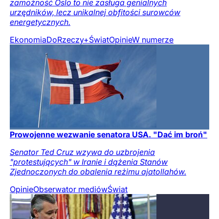
zamożność Oslo to nie zasługa genialnych
urzędników, lecz unikalnej obfitości surowców
energetycznych.
Ekonomia
DoRzeczy+
Świat
Opinie
W numerze
Prowojenne wezwanie senatora USA. "Dać im broń"
Senator Ted Cruz wzywa do uzbrojenia
"protestujących" w Iranie i dążenia Stanów
Zjednoczonych do obalenia reżimu ajatollahów.
Opinie
Obserwator mediów
Świat