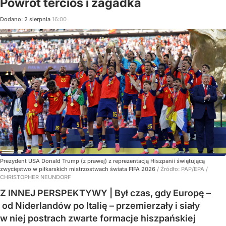
Powrót tercios i zagadka
Dodano:
2
sierpnia
16:00
Prezydent USA Donald Trump (z prawej) z reprezentacją Hiszpanii świętującą
zwycięstwo w piłkarskich mistrzostwach świata FIFA 2026
/ Źródło:
PAP/EPA
/
CHRISTOPHER NEUNDORF
Z INNEJ PERSPEKTYWY | Był czas, gdy Europę –
od Niderlandów po Italię – przemierzały i siały
w niej postrach zwarte formacje hiszpańskiej