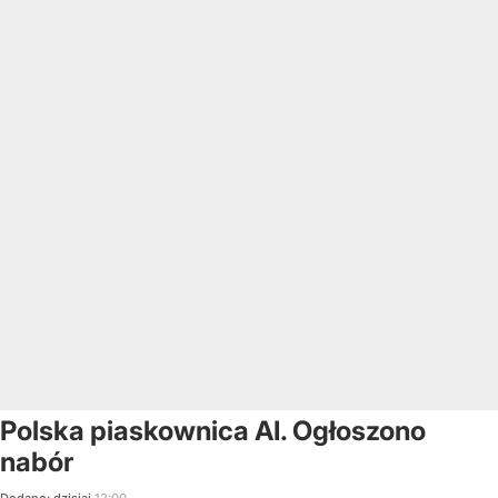
Polska piaskownica AI. Ogłoszono
nabór
Dodano:
dzisiaj
12:00