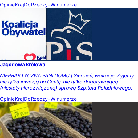
Opinie
Kraj
DoRzeczy+
W numerze
Jagodowa królowa
NIEPRAKTYCZNA PANI DOMU | Sierpień, wakacje. Żyjemy
nie tylko inwazją na Ceutę, nie tylko dogorywającą
(niestety nierozwiązaną) sprawą Szpitala Południowego.
Opinie
Kraj
DoRzeczy+
W numerze