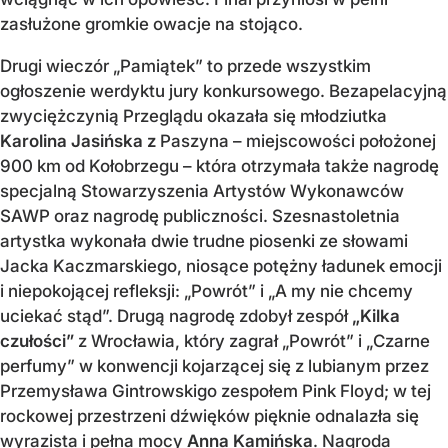
zasłużone gromkie owacje na stojąco.
Drugi wieczór „Pamiątek” to przede wszystkim
ogłoszenie werdyktu jury konkursowego. Bezapelacyjną
zwyciężczynią Przeglądu okazała się młodziutka
Karolina Jasińska z
Paszyna – miejscowości położonej
900 km od Kołobrzegu – która otrzymała także nagrodę
specjalną Stowarzyszenia Artystów Wykonawców
SAWP oraz nagrodę publiczności. Szesnastoletnia
artystka wykonała dwie trudne piosenki ze słowami
Jacka Kaczmarskiego, niosące potężny ładunek emocji
i niepokojącej refleksji: „Powrót” i „A my nie chcemy
uciekać stąd”. Drugą nagrodę zdobył zespół
„Kilka
czułości”
z Wrocławia, który zagrał „Powrót” i „Czarne
perfumy” w konwencji kojarzącej się z lubianym przez
Przemysława Gintrowskigo zespołem Pink Floyd; w tej
rockowej przestrzeni dźwięków pięknie odnalazła się
wyrazista i pełna mocy
Anna Kamińska
. Nagroda