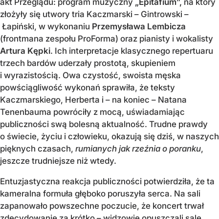
akt Przeglądu: program muzyczny
„Epitafium”,
na który
złożyły się utwory tria Kaczmarski – Gintrowski –
Łapiński, w wykonaniu
Przemysława Lembicza
(frontmana zespołu ProForma) oraz pianisty i wokalisty
Artura Kępki
. Ich interpretacje klasycznego repertuaru
trzech bardów uderzały prostotą, skupieniem
i wyrazistością. Owa czystość, swoista męska
powściągliwość wykonań sprawiła, że teksty
Kaczmarskiego, Herberta i – na koniec – Natana
Tenenbauma powróciły z mocą, uświadamiając
publiczności swą bolesną aktualność. Trudne prawdy
o świecie, życiu i człowieku, okazują się dziś, w naszych
pięknych czasach,
rumianych jak rzeźnia o poranku
,
jeszcze trudniejsze niż wtedy.
Entuzjastyczna reakcja publiczności potwierdziła, że ta
kameralna formuła głęboko poruszyła serca. Na sali
zapanowało powszechne poczucie, że koncert trwał
zdecydowanie za krótko – widzowie opuszczali salę