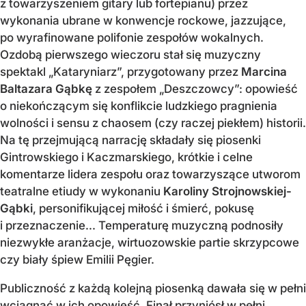
z towarzyszeniem gitary lub fortepianu) przez
wykonania ubrane w konwencje rockowe, jazzujące,
po wyrafinowane polifonie zespołów wokalnych.
Ozdobą pierwszego wieczoru stał się muzyczny
spektakl „Kataryniarz”, przygotowany przez
Marcina
Baltazara Gąbkę
z zespołem „Deszczowcy”: opowieść
o niekończącym się konflikcie ludzkiego pragnienia
wolności i sensu z chaosem (czy raczej piekłem) historii.
Na tę przejmującą narrację składały się piosenki
Gintrowskiego i Kaczmarskiego, krótkie i celne
komentarze lidera zespołu oraz towarzyszące utworom
teatralne etiudy w wykonaniu
Karoliny Strojnowskiej-
Gąbki
, personifikującej miłość i śmierć, pokusę
i przeznaczenie... Temperaturę muzyczną podnosiły
niezwykłe aranżacje, wirtuozowskie partie skrzypcowe
czy biały śpiew Emilii Pęgier.
Publiczność z każdą kolejną piosenką dawała się w pełni
wciągnąć w ich opowieść. Finał przyniósł w pełni