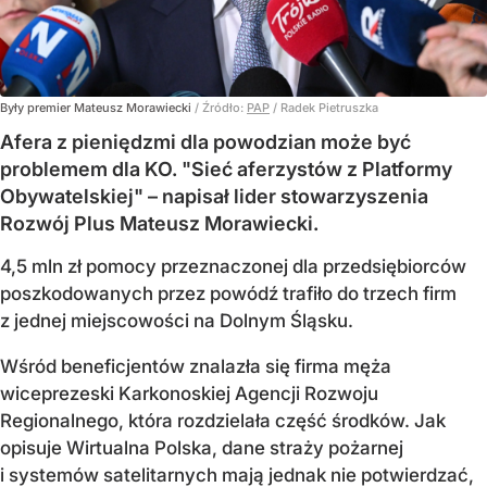
Były premier Mateusz Morawiecki
/ Źródło:
PAP
/
Radek Pietruszka
Afera z pieniędzmi dla powodzian może być
problemem dla KO. "Sieć aferzystów z Platformy
Obywatelskiej" – napisał lider stowarzyszenia
Rozwój Plus Mateusz Morawiecki.
4,5 mln zł pomocy przeznaczonej dla przedsiębiorców
poszkodowanych przez powódź trafiło do trzech firm
z jednej miejscowości na Dolnym Śląsku.
Wśród beneficjentów znalazła się firma męża
wiceprezeski Karkonoskiej Agencji Rozwoju
Regionalnego, która rozdzielała część środków. Jak
opisuje Wirtualna Polska, dane straży pożarnej
i systemów satelitarnych mają jednak nie potwierdzać,