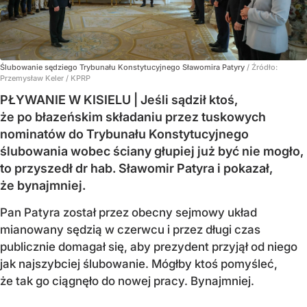
Ślubowanie sędziego Trybunału Konstytucyjnego Sławomira Patyry
/ Źródło:
Przemysław Keler / KPRP
PŁYWANIE W KISIELU | Jeśli sądził ktoś,
że po błazeńskim składaniu przez tuskowych
nominatów do Trybunału Konstytucyjnego
ślubowania wobec ściany głupiej już być nie mogło,
to przyszedł dr hab. Sławomir Patyra i pokazał,
że bynajmniej.
Pan Patyra został przez obecny sejmowy układ
mianowany sędzią w czerwcu i przez długi czas
publicznie domagał się, aby prezydent przyjął od niego
jak najszybciej ślubowanie. Mógłby ktoś pomyśleć,
że tak go ciągnęło do nowej pracy. Bynajmniej.