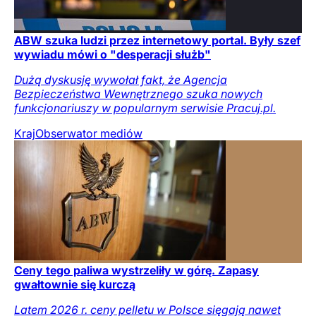
ABW szuka ludzi przez internetowy portal. Były szef
wywiadu mówi o "desperacji służb"
Dużą dyskusję wywołał fakt, że Agencja
Bezpieczeństwa Wewnętrznego szuka nowych
funkcjonariuszy w popularnym serwisie Pracuj.pl.
Kraj
Obserwator mediów
Ceny tego paliwa wystrzeliły w górę. Zapasy
gwałtownie się kurczą
Latem 2026 r. ceny pelletu w Polsce sięgają nawet