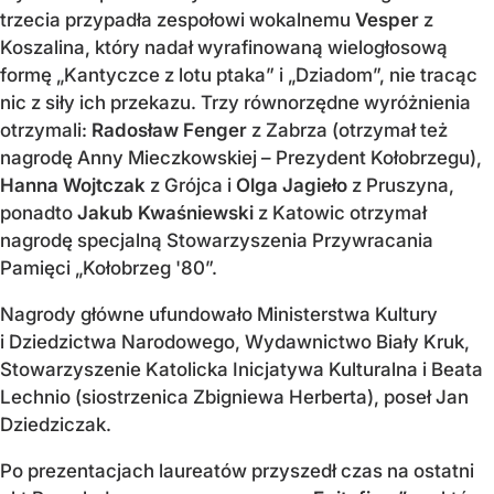
trzecia przypadła zespołowi wokalnemu
Vesper
z
Koszalina, który nadał wyrafinowaną wielogłosową
formę „Kantyczce z lotu ptaka” i „Dziadom”, nie tracąc
nic z siły ich przekazu. Trzy równorzędne wyróżnienia
otrzymali:
Radosław Fenger
z Zabrza (otrzymał też
nagrodę Anny Mieczkowskiej – Prezydent Kołobrzegu),
Hanna Wojtczak
z Grójca i
Olga Jagieło
z Pruszyna,
ponadto
Jakub Kwaśniewski
z Katowic otrzymał
nagrodę specjalną Stowarzyszenia Przywracania
Pamięci „Kołobrzeg '80”.
Nagrody główne ufundowało Ministerstwa Kultury
i Dziedzictwa Narodowego, Wydawnictwo Biały Kruk,
Stowarzyszenie Katolicka Inicjatywa Kulturalna i Beata
Lechnio (siostrzenica Zbigniewa Herberta), poseł Jan
Dziedziczak.
Po prezentacjach laureatów przyszedł czas na ostatni