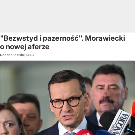
"Bezwstyd i pazerność". Morawiecki
o nowej aferze
Dodano:
dzisiaj
14:04