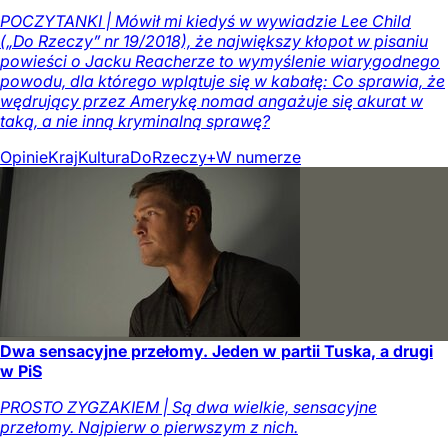
POCZYTANKI | Mówił mi kiedyś w wywiadzie Lee Child
(„Do Rzeczy” nr 19/2018), że największy kłopot w pisaniu
powieści o Jacku Reacherze to wymyślenie wiarygodnego
powodu, dla którego wplątuje się w kabałę: Co sprawia, że
wędrujący przez Amerykę nomad angażuje się akurat w
taką, a nie inną kryminalną sprawę?
Opinie
Kraj
Kultura
DoRzeczy+
W numerze
Dwa sensacyjne przełomy. Jeden w partii Tuska, a drugi
w PiS
PROSTO ZYGZAKIEM | Są dwa wielkie, sensacyjne
przełomy. Najpierw o pierwszym z nich.