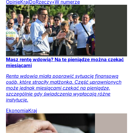
Opinie
Kraj
DoRzeczy+
W numerze
Masz rentę wdowią? Na te pieniądze można czekać
miesiącami
Renta wdowia miała poprawić sytuację finansową
osób, które straciły małżonka. Część uprawnionych
może jednak miesiącami czekać na pieniądze,
szczególnie gdy świadczenia wypłacają różne
instytucje.
Ekonomia
Kraj