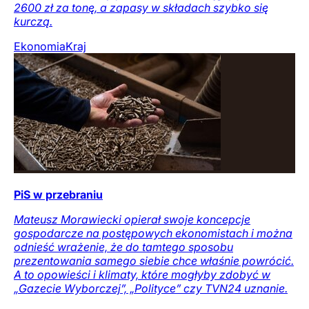
2600 zł za tonę, a zapasy w składach szybko się
kurczą.
Ekonomia
Kraj
PiS w przebraniu
Mateusz Morawiecki opierał swoje koncepcje
gospodarcze na postępowych ekonomistach i można
odnieść wrażenie, że do tamtego sposobu
prezentowania samego siebie chce właśnie powrócić.
A to opowieści i klimaty, które mogłyby zdobyć w
„Gazecie Wyborczej”, „Polityce” czy TVN24 uznanie.