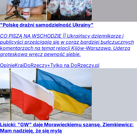
"Polskę drażni samodzielność Ukrainy"
CO PISZĄ NA WSCHODZIE || Ukraińscy dziennikarze i
publicyści prześcigają się w coraz bardziej buńczucznych
komentarzach na temat relacji Kijów-Warszawa. Uderza
groteskowa wręcz pewność siebie.
Opinie
Kraj
DoRzeczy+
Tylko na DoRzeczy.pl
Lisicki: "GW" daje Morawieckiemu szansę. Ziemkiewicz:
Mam nadzieję, że się mylą