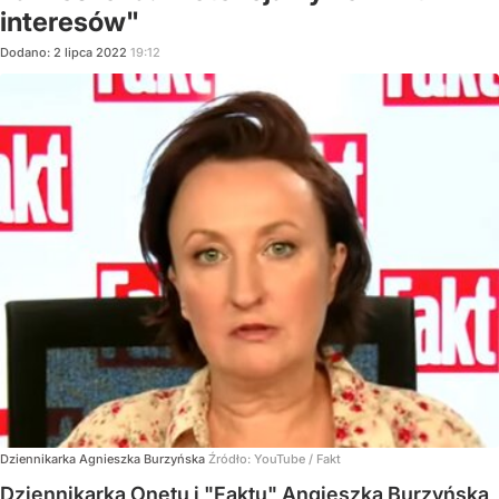
interesów"
Dodano:
2
lipca
2022
19:12
Dziennikarka Agnieszka Burzyńska
Źródło:
YouTube
/
Fakt
Dziennikarka Onetu i "Faktu" Angieszka Burzyńska