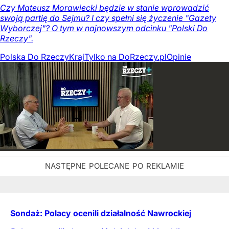
Czy Mateusz Morawiecki będzie w stanie wprowadzić
swoją partię do Sejmu? I czy spełni się życzenie "Gazety
Wyborczej"? O tym w najnowszym odcinku "Polski Do
Rzeczy".
Polska Do Rzeczy
Kraj
Tylko na DoRzeczy.pl
Opinie
Sondaż: Polacy ocenili działalność Nawrockiej