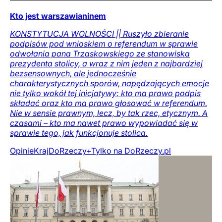
Kto jest warszawianinem
KONSTYTUCJA WOLNOŚCI || Ruszyło zbieranie
podpisów pod wnioskiem o referendum w sprawie
odwołania pana Trzaskowskiego ze stanowiska
prezydenta stolicy, a wraz z nim jeden z najbardziej
bezsensownych, ale jednocześnie
charakterystycznych sporów, napędzających emocje
nie tylko wokół tej inicjatywy: kto ma prawo podpis
składać oraz kto ma prawo głosować w referendum.
Nie w sensie prawnym, lecz, by tak rzec, etycznym. A
czasami – kto ma nawet prawo wypowiadać się w
sprawie tego, jak funkcjonuje stolica.
Opinie
Kraj
DoRzeczy+
Tylko na DoRzeczy.pl