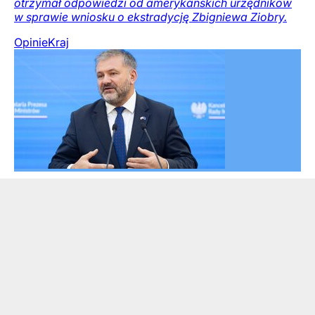
otrzymał odpowiedzi od amerykańskich urzędników
w sprawie wniosku o ekstradycję Zbigniewa Ziobry.
Opinie
Kraj