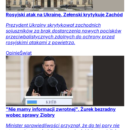
Rosyjski atak na Ukrainę. Zełenski krytykuje Zachód
Prezydent Ukrainy skrytykował zachodnich
sojuszników za brak dostarczenia nowych pocisków
przeciwbalistycznych zdolnych do ochrony przed
rosyjskimi atakami z powietrza.
Opinie
Świat
"Nie mamy informacji zwrotnej". Żurek bezradny
wobec sprawy Ziobry
Minister sprawiedliwości przyznał, że do tej pory nie