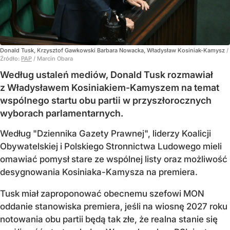
Donald Tusk, Krzysztof Gawkowski Barbara Nowacka, Władysław Kosiniak-Kamysz
/
Źródło:
PAP
/
Marcin Obara
Według ustaleń mediów, Donald Tusk rozmawiał
z Władysławem Kosiniakiem-Kamyszem na temat
wspólnego startu obu partii w przyszłorocznych
wyborach parlamentarnych.
Według "Dziennika Gazety Prawnej", liderzy Koalicji
Obywatelskiej i Polskiego Stronnictwa Ludowego mieli
omawiać pomysł stare ze wspólnej listy oraz możliwość
desygnowania Kosiniaka-Kamysza na premiera.
Tusk miał zaproponować obecnemu szefowi MON
oddanie stanowiska premiera, jeśli na wiosnę 2027 roku
notowania obu partii będą tak złe, że realna stanie się