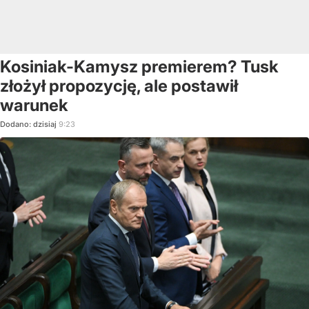
Kosiniak-Kamysz premierem? Tusk
złożył propozycję, ale postawił
warunek
Dodano:
dzisiaj
9:23