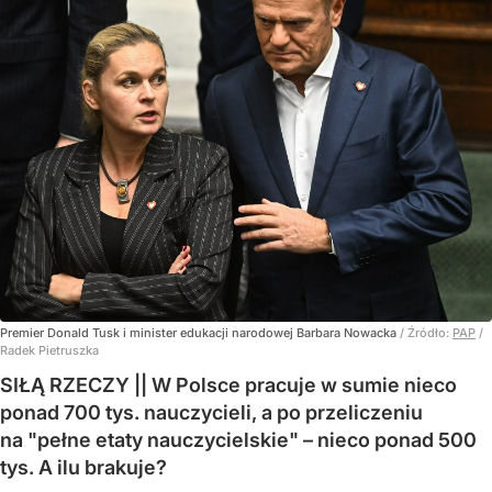
Premier Donald Tusk i minister edukacji narodowej Barbara Nowacka
/ Źródło:
PAP
/
Radek Pietruszka
SIŁĄ RZECZY || W Polsce pracuje w sumie nieco
ponad 700 tys. nauczycieli, a po przeliczeniu
na "pełne etaty nauczycielskie" – nieco ponad 500
tys. A ilu brakuje?