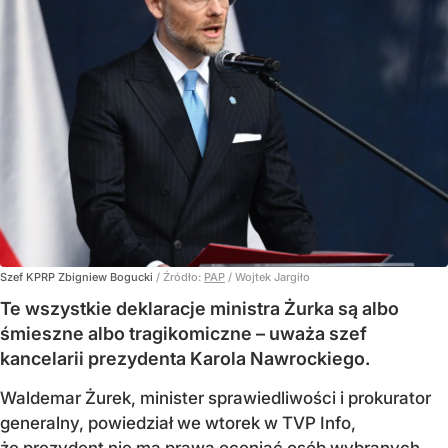
Szef KPRP Zbigniew Bogucki
/ Źródło:
PAP
/
Wojtek Jargiło
Te wszystkie deklaracje ministra Żurka są albo
śmieszne albo tragikomiczne – uważa szef
kancelarii prezydenta Karola Nawrockiego.
Waldemar Żurek, minister sprawiedliwości i prokurator
generalny, powiedział we wtorek w TVP Info,
że prezydent nie ma prawa oceniać osób wybranych