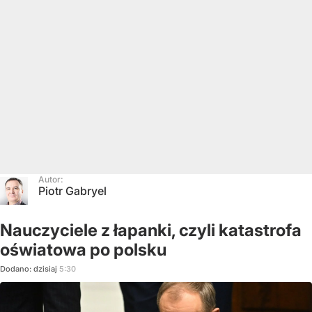
Autor:
Piotr Gabryel
Nauczyciele z łapanki, czyli katastrofa
oświatowa po polsku
Dodano:
dzisiaj
5:30