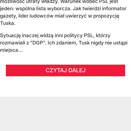
możliwość utraty władzy. Warunek wobec PSL jest
jeden: wspólna lista wyborcza. Jak twierdzi informator
gazety, lider ludowców miał uwierzyć w propozycję
Tuska.
Sytuację inaczej widzą inni politycy PSL, którzy
rozmawiali z "DGP". Ich zdaniem, Tusk nigdy nie ustąpi
miejsca...
CZYTAJ DALEJ