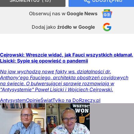
15
Obserwuj nas
w
Google News
Dodaj jako
źródło w Google
Cejrowski: Wreszcie widać, jak Fauci wszystkich okłamał.
Lisicki: Sypie się opowieść o pandemii
Na jaw wychodzą nowe fakty ws. działalności dr.
Anthony'ego Fauciego, architekta obostrzeń covidowych
na świecie. O bulwersującej sprawie rozmawiają w
"Antysystemie" Paweł Lisicki i Wojciech Cejrowski.
Antysystem
Opinie
Świat
Tylko na DoRzeczy.pl