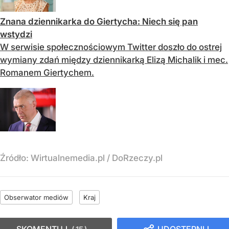
Znana dziennikarka do Giertycha: Niech się pan
wstydzi
W serwisie społecznościowym Twitter doszło do ostrej
wymiany zdań między dziennikarką Elizą Michalik i mec.
Romanem Giertychem.
Źródło:
Wirtualnemedia.pl / DoRzeczy.pl
Obserwator mediów
Kraj
SKOMENTUJ
UDOSTĘPNIJ