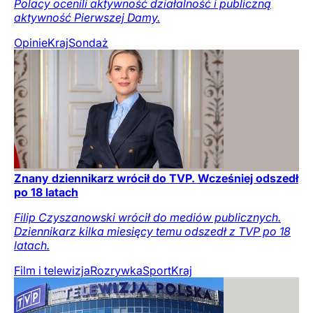
Polacy ocenili aktywność działalność i publiczną
aktywność Pierwszej Damy.
Opinie
Kraj
Sondaż
Znany dziennikarz wrócił do TVP. Wcześniej odszedł
po 18 latach
Filip Czyszanowski wrócił do mediów publicznych.
Dziennikarz kilka miesięcy temu odszedł z TVP po 18
latach.
Film i telewizja
Rozrywka
Sport
Kraj