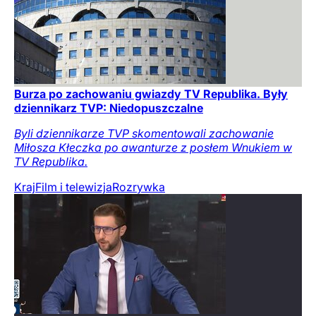
Burza po zachowaniu gwiazdy TV Republika. Były
dziennikarz TVP: Niedopuszczalne
Byli dziennikarze TVP skomentowali zachowanie
Miłosza Kłeczka po awanturze z posłem Wnukiem w
TV Republika.
Kraj
Film i telewizja
Rozrywka