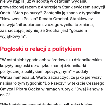
nie wystąpiła już w sobotę w ostatnim wydaniu
prowadzonej razem z Andrzejem Stankiewiczem audycji
Onetu "Stan po burzy". Zastąpiła ją znana z tygodnika
"Newsweek Polska" Renata Grochal. Stankiewicz
nie wyjaśnił odbiorcom, z czego wynika ta zmiana,
zaznaczając jedynie, że Grochal jest "gościem
wyjątkowym".
Pogłoski o relacji z politykiem
"W ostatnich tygodniach w środowisku dziennikarskim
krążyły pogłoski o związku znanej dziennikarki
politycznej z politykiem opozycyjnym" – podały
Wirtualnemedia.pl. Warto zaznaczyć, że
jako pierwszy
napisał o tym tygodnik "Do Rzeczy" w tekście Cezarego
Gmyza i Piotra Goćka
w ramach rubryki "Dwaj Panowie
na G".
"Nie będziemy rzucać żadnych aluzji, gdyż lubimy