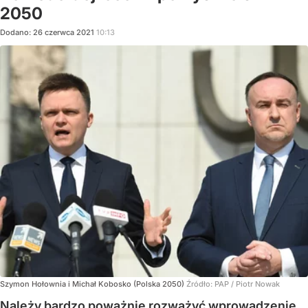
2050
Dodano:
26
czerwca
2021
10:13
Szymon Hołownia i Michał Kobosko (Polska 2050)
Źródło:
PAP
/
Piotr Nowak
Należy bardzo poważnie rozważyć wprowadzenie