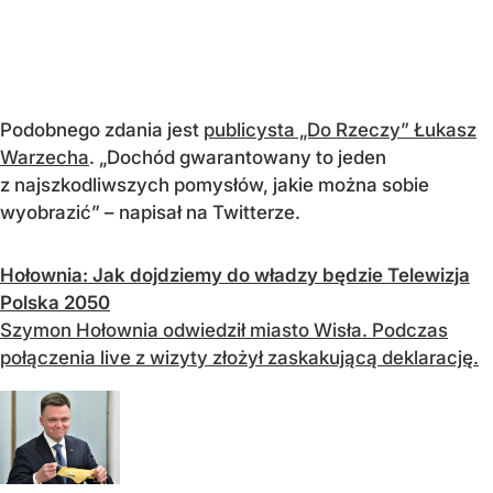
Podobnego zdania jest
publicysta „Do Rzeczy” Łukasz
Warzecha
. „Dochód gwarantowany to jeden
z najszkodliwszych pomysłów, jakie można sobie
wyobrazić” – napisał na Twitterze.
Hołownia: Jak dojdziemy do władzy będzie Telewizja
Polska 2050
Szymon Hołownia odwiedził miasto Wisła. Podczas
połączenia live z wizyty złożył zaskakującą deklarację.