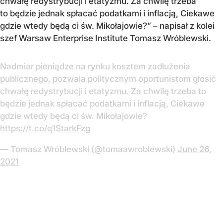
chwałę redystrybucji i etatyzmu. Za chwilę trzeba
to będzie jednak spłacać podatkami i inflacją, Ciekawe
gdzie wtedy będą ci św. Mikołajowie?” – napisał z kolei
szef Warsaw Enterprise Institute Tomasz Wróblewski.
Nadmiar pieniądze na rynku kosztem zadłużenia
publicznego, pozwala politycznym oportunistom głosić
chwałę redystrybucji i etatyzmu. Za chwilę trzeba to
będzie jednak spłacać podatkami i inflacją, Ciekawe
gdzie wtedy będą ci św. Mikołajowie?
https://t.co/q1StarkFzg
— Tomasz Wróblewski (@tomaawroblewski)
June 26,
2021