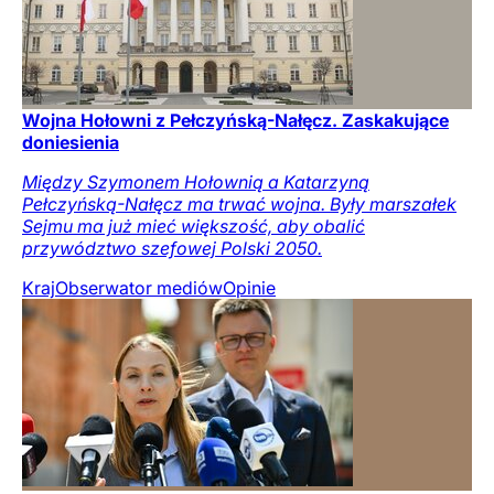
Wojna Hołowni z Pełczyńską-Nałęcz. Zaskakujące
doniesienia
Między Szymonem Hołownią a Katarzyną
Pełczyńską-Nałęcz ma trwać wojna. Były marszałek
Sejmu ma już mieć większość, aby obalić
przywództwo szefowej Polski 2050.
Kraj
Obserwator mediów
Opinie