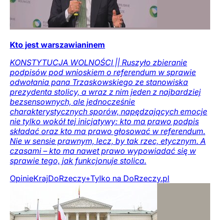
Kto jest warszawianinem
KONSTYTUCJA WOLNOŚCI || Ruszyło zbieranie
podpisów pod wnioskiem o referendum w sprawie
odwołania pana Trzaskowskiego ze stanowiska
prezydenta stolicy, a wraz z nim jeden z najbardziej
bezsensownych, ale jednocześnie
charakterystycznych sporów, napędzających emocje
nie tylko wokół tej inicjatywy: kto ma prawo podpis
składać oraz kto ma prawo głosować w referendum.
Nie w sensie prawnym, lecz, by tak rzec, etycznym. A
czasami – kto ma nawet prawo wypowiadać się w
sprawie tego, jak funkcjonuje stolica.
Opinie
Kraj
DoRzeczy+
Tylko na DoRzeczy.pl