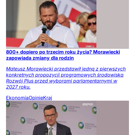
800+ dopiero po trzecim roku życia? Morawiecki
zapowiada zmiany dla rodzin
Mateusz Morawiecki przedstawił jedną z pierwszych
konkretnych propozycji programowych środowiska
Rozwój Plus przed wyborami parlamentarnymi w
2027 roku.
Ekonomia
Opinie
Kraj