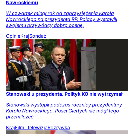
Nawrockiemu
W czwartek minął rok od zaprzysiężenia Karola
Nawrockiego na prezydenta RP. Polacy wystawili
swojemu przywódcy dobrą ocenę.
Opinie
Kraj
Sondaż
Stanowski u prezydenta. Polityk KO nie wytrzymał
Stanowski wystąpił podczas rocznicy prezydentury
Karola Nawrockiego. Poseł Giertych nie mógł tego
przemilczeć.
Kraj
Film i telewizja
Rozrywka