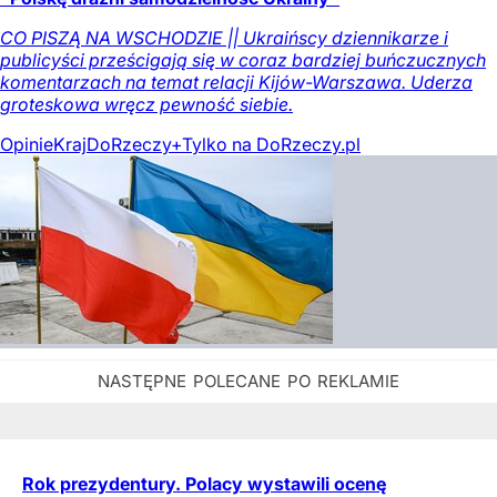
CO PISZĄ NA WSCHODZIE || Ukraińscy dziennikarze i
publicyści prześcigają się w coraz bardziej buńczucznych
komentarzach na temat relacji Kijów-Warszawa. Uderza
groteskowa wręcz pewność siebie.
Opinie
Kraj
DoRzeczy+
Tylko na DoRzeczy.pl
Rok prezydentury. Polacy wystawili ocenę