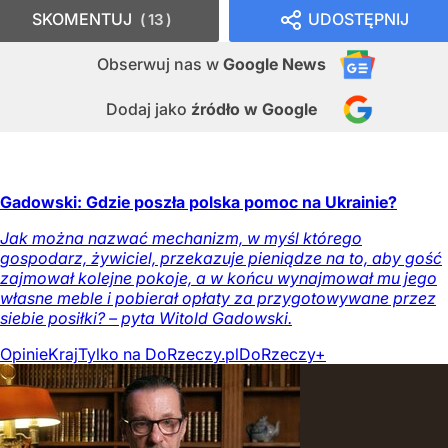
SKOMENTUJ
UDOSTĘPNIJ
13
Obserwuj nas
w
Google News
Dodaj jako
źródło w Google
Gadowski: Gdzie poszła polska pomoc na Ukrainie?
Jak można nazwać mechanizm, w myśl którego
gospodarz, żywiciel, przekazuje pieniądze na to, aby gość
zajmował kolejne pokoje, a w końcu wynajmował mu jego
własne meble i pobierał opłaty za przygotowywane przez
siebie posiłki? – pyta Witold Gadowski.
Opinie
Kraj
Tylko na DoRzeczy.pl
DoRzeczy+