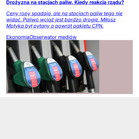
Drożyzna na stacjach paliw. Kiedy reakcja rządu?
Ceny ropy spadają, ale na stacjach paliw tego nie
widać. Paliwo wciąż jest bardzo drogie. Miłosz
Motyka był pytany o powrót pakietu CPN.
Ekonomia
Obserwator mediów