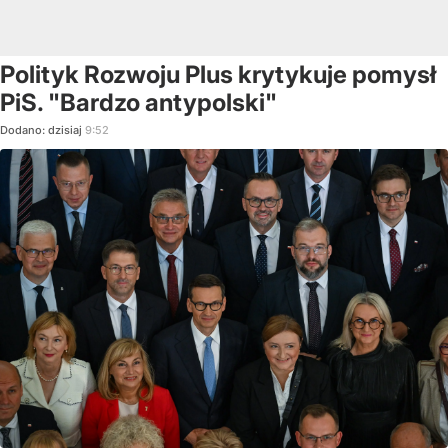
Polityk Rozwoju Plus krytykuje pomysł
PiS. "Bardzo antypolski"
Dodano:
dzisiaj
9:52