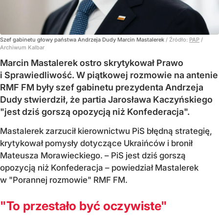
Szef gabinetu głowy państwa Andrzeja Dudy Marcin Mastalerek
/ Źródło:
PAP
/
Archiwum Kalbar
Marcin Mastalerek ostro skrytykował Prawo
i Sprawiedliwość. W piątkowej rozmowie na antenie
RMF FM były szef gabinetu prezydenta Andrzeja
Dudy stwierdził, że partia Jarosława Kaczyńskiego
"jest dziś gorszą opozycją niż Konfederacja".
Mastalerek zarzucił kierownictwu PiS błędną strategię,
krytykował pomysły dotyczące Ukraińców i bronił
Mateusza Morawieckiego. – PiS jest dziś gorszą
opozycją niż Konfederacja – powiedział Mastalerek
w "Porannej rozmowie" RMF FM.
"To przestało być oczywiste"