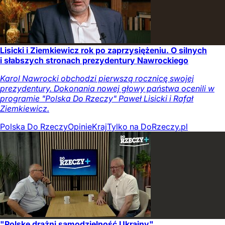
Lisicki i Ziemkiewicz rok po zaprzysiężeniu. O silnych
i słabszych stronach prezydentury Nawrockiego
Karol Nawrocki obchodzi pierwszą rocznicę swojej
prezydentury. Dokonania nowej głowy państwa ocenili w
programie "Polska Do Rzeczy" Paweł Lisicki i Rafał
Ziemkiewicz.
Polska Do Rzeczy
Opinie
Kraj
Tylko na DoRzeczy.pl
"Polskę drażni samodzielność Ukrainy"