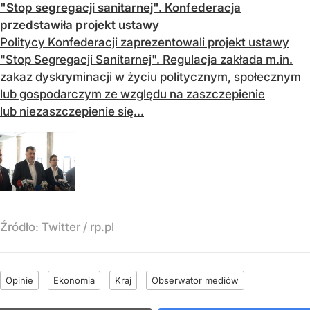
"Stop segregacji sanitarnej". Konfederacja
przedstawiła projekt ustawy
Politycy Konfederacji zaprezentowali projekt ustawy
"Stop Segregacji Sanitarnej". Regulacja zakłada m.in.
zakaz dyskryminacji w życiu politycznym, społecznym
lub gospodarczym ze względu na zaszczepienie
lub niezaszczepienie się...
Źródło:
Twitter / rp.pl
Opinie
Ekonomia
Kraj
Obserwator mediów