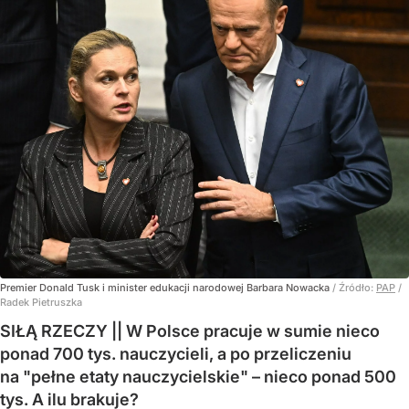
Premier Donald Tusk i minister edukacji narodowej Barbara Nowacka
/ Źródło:
PAP
/
Radek Pietruszka
SIŁĄ RZECZY || W Polsce pracuje w sumie nieco
ponad 700 tys. nauczycieli, a po przeliczeniu
na "pełne etaty nauczycielskie" – nieco ponad 500
tys. A ilu brakuje?