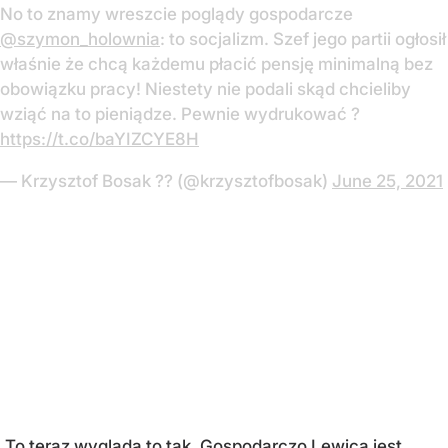
No to znamy wreszcie poglądy gospodarcze
@szymon_holownia
: to socjalizm. Szef jego partii ogłosił
właśnie że chcą każdemu płacić pensję minimalną bez
obowiązku pracy! Niestety nie podali skąd chcieliby
wziąć na to pieniądze. Pewnie wydrukować ?
https://t.co/baYIZCYE8H
— Krzysztof Bosak ?? (@krzysztofbosak)
June 25, 2021
„To teraz wygląda to tak. Gospodarczo Lewica jest