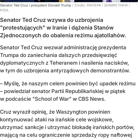
Senator Ted Cruz i prezydent Donald Trump
/ Źródło:
PAP/EPA
/
SHAWN THEW /
POOL
Senator Ted Cruz wzywa do uzbrojenia
"protestujących" w Iranie i dążenia Stanów
Zjednoczonych do obalenia reżimu ajatollahów.
Senator Ted Cruz wezwał administrację prezydenta
Trumpa do zaniechania dalszych przedsięwzięć
dyplomatycznych z Teheranem i nasilenia nacisków,
w tym do uzbrojenia antyrządowych demonstrantów.
– Myślę, że naszym celem powinien być upadek reżimu
– powiedział senator Partii Republikańskiej w piątek
w podcaście "School of War" w CBS News.
Cruz wyraził opinię, że Waszyngton powinien
kontynuować ataki na irańskie cele wojskowe,
utrzymać sankcje i utrzymać blokadę irańskich portów,
mającą na celu ograniczenie sprzedaży ropy naftowej