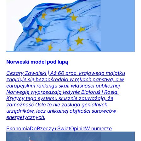
Norweski model pod lupą
Cezary Zawalski | Aż 60 proc. krajowego majątku
znajduje się bezpośrednio w rękach państwa, a w
europejskim rankingu skali własności publicznej
Norwegię wyprzedzają jedynie Białoruś i Rosja.
Krytycy tego systemu słusznie zauważają, że
zamożność Oslo to nie zasługa genialnych
urzędników, lecz unikalnej obfitości surowców
energetycznych.
Ekonomia
DoRzeczy+
Świat
Opinie
W numerze