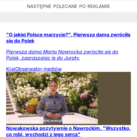
"O jakiej Polsce marzycie?". Pierwsza dama zwróciła
się do Polek
Pierwsza dama Marta Nawrocka zwróciła się do
Polek, zapraszając je do Juraty.
Kraj
Obserwator mediów
Nowakowska pozytywnie o Nawrockim. "Wszystko,
co robi, wychodzi z jego serca"