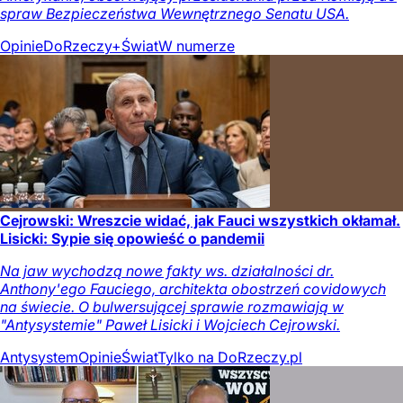
spraw Bezpieczeństwa Wewnętrznego Senatu USA.
Opinie
DoRzeczy+
Świat
W numerze
Cejrowski: Wreszcie widać, jak Fauci wszystkich okłamał.
Lisicki: Sypie się opowieść o pandemii
Na jaw wychodzą nowe fakty ws. działalności dr.
Anthony'ego Fauciego, architekta obostrzeń covidowych
na świecie. O bulwersującej sprawie rozmawiają w
"Antysystemie" Paweł Lisicki i Wojciech Cejrowski.
Antysystem
Opinie
Świat
Tylko na DoRzeczy.pl