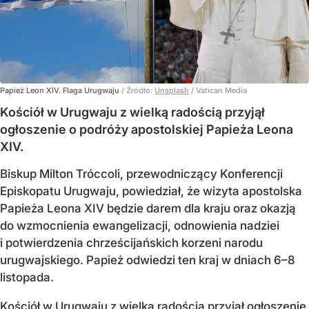
Papież Leon XIV. Flaga Urugwaju
/ Źródło:
Unsplash
/
Vatican Media
Kościół w Urugwaju z wielką radością przyjął
ogłoszenie o podróży apostolskiej Papieża Leona
XIV.
Biskup Milton Tróccoli, przewodniczący Konferencji
Episkopatu Urugwaju, powiedział, że wizyta apostolska
Papieża Leona XIV będzie darem dla kraju oraz okazją
do wzmocnienia ewangelizacji, odnowienia nadziei
i potwierdzenia chrześcijańskich korzeni narodu
urugwajskiego. Papież odwiedzi ten kraj w dniach 6–8
listopada.
Kościół w Urugwaju z wielką radością przyjął ogłoszenie