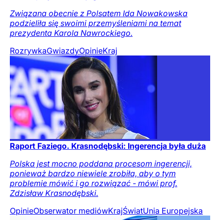
Związana obecnie z Polsatem Ida Nowakowska
podzieliła się swoimi przemyśleniami na temat
prezydenta Karola Nawrockiego.
Rozrywka
Gwiazdy
Opinie
Kraj
Raport Faziego. Krasnodębski: Ingerencja była duża
Polska jest mocno poddana procesom ingerencji,
ponieważ bardzo niewiele zrobiła, aby o tym
problemie mówić i go rozwiązać - mówi prof.
Zdzisław Krasnodębski.
Opinie
Obserwator mediów
Kraj
Świat
Unia Europejska