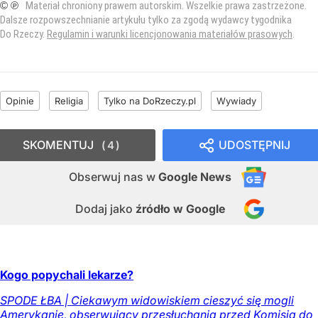
© ℗
Materiał chroniony prawem autorskim. Wszelkie prawa zastrzeżone.
Dalsze rozpowszechnianie artykułu tylko za zgodą wydawcy tygodnika
Do Rzeczy.
Regulamin i warunki licencjonowania materiałów prasowych
.
Opinie
Religia
Tylko na DoRzeczy.pl
Wywiady
SKOMENTUJ
UDOSTĘPNIJ
4
Obserwuj nas
w
Google News
Dodaj jako
źródło w Google
Kogo popychali lekarze?
SPODE ŁBA | Ciekawym widowiskiem cieszyć się mogli
Amerykanie, obserwujący przesłuchania przed Komisją do