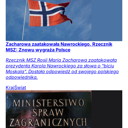
Zacharowa zaatakowała Nawrockiego. Rzecznik
MSZ: Znowu wygraża Polsce
Rzecznik MSZ Rosji Maria Zacharowa zaatakowała
prezydenta Karola Nawrockiego za słowa o "biciu
Moskala". Dostała odpowiedź od swojego polskiego
odpowiednika.
Kraj
Świat