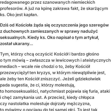
redagowanego przez szanowanych niemieckich
profesorów. A już na kpinę zakrawa fakt, że skarżącym
ks. Oko jest kapłan.
Dziś od Kościoła żąda się oczyszczenia jego szeregów
z duchownych zamieszanych w sprawy nadużyć
seksualnych. Kiedy ks. Oko napisał o tym artykuł,
został ukarany...
Tym, którzy chcą oczyścić Kościół i bardzo głośno
o tym mówią – zwłaszcza w lewicowych i ateistycznych
mediach – wcale nie chodzi o to, żeby Kościół
przezwyciężył ten kryzys, w którym niewątpliwie jest,
ale żeby ten Kościół zniszczyć. Jeżeli gdziekolwiek
pada sugestia, że ci, którzy molestują,
to homoseksualiści, natychmiast pojawia się furia, ataki
i chęć zamykania ust. A przecież, kiedy chłopca
czy nastolatka molestuje dojrzały mężczyzna,
to mówimy o pociągu do tej samej płci. To jest tak