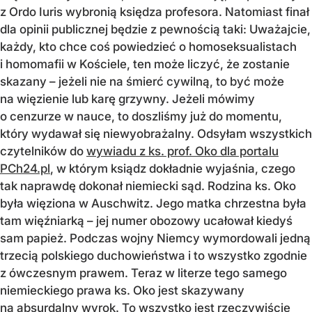
z Ordo Iuris wybronią księdza profesora. Natomiast finał
dla opinii publicznej będzie z pewnością taki: Uważajcie,
każdy, kto chce coś powiedzieć o homoseksualistach
i homomafii w Kościele, ten może liczyć, że zostanie
skazany – jeżeli nie na śmierć cywilną, to być może
na więzienie lub karę grzywny. Jeżeli mówimy
o cenzurze w nauce, to doszliśmy już do momentu,
który wydawał się niewyobrażalny. Odsyłam wszystkich
czytelników do
wywiadu z ks. prof. Oko dla portalu
PCh24.pl
, w którym ksiądz dokładnie wyjaśnia, czego
tak naprawdę dokonał niemiecki sąd. Rodzina ks. Oko
była więziona w Auschwitz. Jego matka chrzestna była
tam więźniarką – jej numer obozowy ucałował kiedyś
sam papież. Podczas wojny Niemcy wymordowali jedną
trzecią polskiego duchowieństwa i to wszystko zgodnie
z ówczesnym prawem. Teraz w literze tego samego
niemieckiego prawa ks. Oko jest skazywany
na absurdalny wyrok. To wszystko jest rzeczywiście