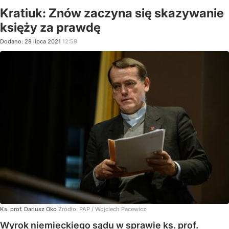
Kratiuk: Znów zaczyna się skazywanie
księży za prawdę
Dodano:
28
lipca
2021
12:59
Ks. prof. Dariusz Oko
Źródło:
PAP
/
Wojciech Pacewicz
Wyrok niemieckiego sądu w sprawie ks. prof.