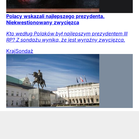
Polacy wskazali najlepszego prezydenta.
Niekwestionowany zwycięzca
Kto według Polaków był najlepszym prezydentem III
RP? Z sondażu wynika, że jest wyraźny zwycięzca.
Kraj
Sondaż