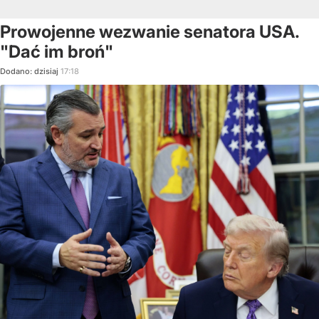
Prowojenne wezwanie senatora USA.
"Dać im broń"
Dodano:
dzisiaj
17:18