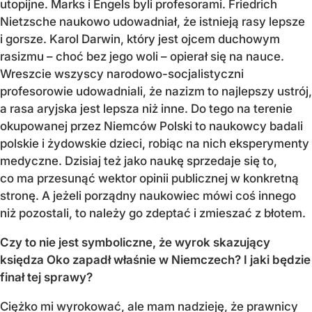
utopijne. Marks i Engels byli profesorami. Friedrich
Nietzsche naukowo udowadniał, że istnieją rasy lepsze
i gorsze. Karol Darwin, który jest ojcem duchowym
rasizmu – choć bez jego woli – opierał się na nauce.
Wreszcie wszyscy narodowo-socjalistyczni
profesorowie udowadniali, że nazizm to najlepszy ustrój,
a rasa aryjska jest lepsza niż inne. Do tego na terenie
okupowanej przez Niemców Polski to naukowcy badali
polskie i żydowskie dzieci, robiąc na nich eksperymenty
medyczne. Dzisiaj też jako naukę sprzedaje się to,
co ma przesunąć wektor opinii publicznej w konkretną
stronę. A jeżeli porządny naukowiec mówi coś innego
niż pozostali, to należy go zdeptać i zmieszać z błotem.
Czy to nie jest symboliczne, że wyrok skazujący
księdza Oko zapadł właśnie w Niemczech? I jaki będzie
finał tej sprawy?
Ciężko mi wyrokować, ale mam nadzieję, że prawnicy