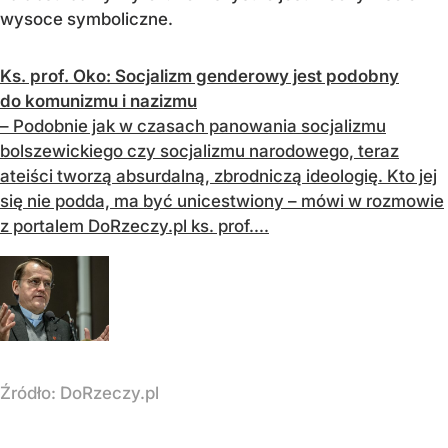
wysoce symboliczne.
Ks. prof. Oko: Socjalizm genderowy jest podobny
do komunizmu i nazizmu
– Podobnie jak w czasach panowania socjalizmu
bolszewickiego czy socjalizmu narodowego, teraz
ateiści tworzą absurdalną, zbrodniczą ideologię. Kto jej
się nie podda, ma być unicestwiony – mówi w rozmowie
z portalem DoRzeczy.pl ks. prof....
Źródło:
DoRzeczy.pl