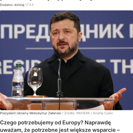
Dodano:
dzisiaj
17:54
Prezydent Ukrainy Wołodymyr Zełenski
/ Źródło:
PAP/EPA
/
Andrej Cukic
Czego potrzebujemy od Europy? Naprawdę
uważam, że potrzebne jest większe wsparcie –