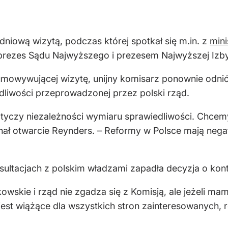
niową wizytą, podczas której spotkał się m.in. z
mini
prezes Sądu Najwyższego i prezesem Najwyższej Izby 
mowywującej wizytę, unijny komisarz ponownie odniósł
liwości przeprowadzonej przez polski rząd.
tyczy niezależności wymiaru sprawiedliwości. Chcemy
nał otwarcie Reynders. – Reformy w Polsce mają neg
nsultacjach z polskim władzami zapadła decyzja o k
nkowskie i rząd nie zgadza się z Komisją, ale jeżeli
o jest wiążące dla wszystkich stron zainteresowanych,