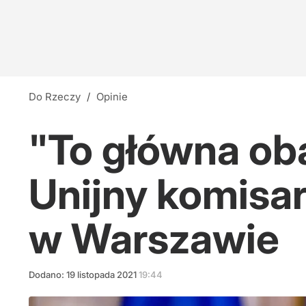
Do Rzeczy
/
Opinie
"To główna ob
Unijny komisa
w Warszawie
Dodano:
19
listopada
2021
19:44