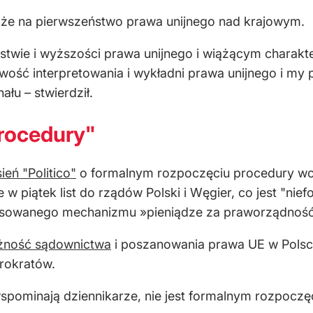
kże na pierwszeństwo prawa unijnego nad krajowym.
ństwie i wyższości prawa unijnego i wiążącym charak
wość interpretowania i wykładni prawa unijnego i my
ału – stwierdził.
rocedury"
ień "Politico"
o formalnym rozpoczęciu procedury wobe
e w piątek list do rządów Polski i Węgier, co jest "
tosowanego mechanizmu »pieniądze za praworządność
eżność sądownictwa
i poszanowania prawa UE w Polsc
rokratów.
m wspominają dziennikarze, nie jest formalnym rozpocz