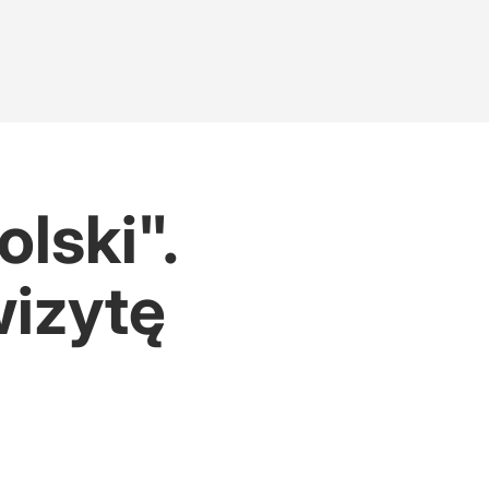
lski".
izytę