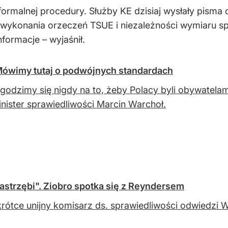
formalnej procedury. Służby KE dzisiaj wysłały pisma 
 wykonania orzeczeń TSUE i niezależności wymiaru s
formacje – wyjaśnił.
ówimy tutaj o podwójnych standardach
zgodzimy się nigdy na to, żeby Polacy byli obywatelam
nister sprawiedliwości Marcin Warchoł.
strzębi". Ziobro spotka się z Reyndersem
rótce unijny komisarz ds. sprawiedliwości odwiedzi 