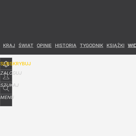
Udostępnij
68
Skomentuj
KRAJ
ŚWIAT
OPINIE
HISTORIA
TYGODNIK
KSIĄŻKI
WI
SUBSKRYBUJ
ZALOGUJ
SZUKAJ
MENU