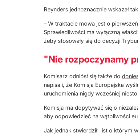
Reynders jednoznacznie wskazał ta
– W traktacie mowa jest o pierwsze
Sprawiedliwości ma wyłączną właści
żeby stosowały się do decyzji Trybun
"Nie rozpoczynamy p
Komisarz odniósł się także do
donies
napisali, że Komisja Europejska wyśl
uruchomienia nigdy wcześniej nies
Komisja ma dopytywać się o niezal
aby odpowiedzieć na wątpliwości eu
Jak jednak stwierdził, list o który