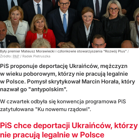
Były premier Mateusz Morawiecki i członkowie stowarzyszenia "Rozwój Plus"
/
Źródło:
PAP
/
Radek Pietruszka
PiS proponuje deportację Ukraińców, mężczyzn
w wieku poborowym, którzy nie pracują legalnie
w Polsce. Pomysł skrytykował Marcin Horała, który
nazwał go "antypolskim".
W czwartek odbyła się konwencja programowa PiS
zatytułowana "Ku nowemu rządowi".
PiS chce deportacji Ukraińców, którzy
nie pracują legalnie w Polsce