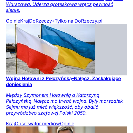
Warszawa. Uderza groteskowa wręcz pewność
siebie.
Opinie
Kraj
DoRzeczy+
Tylko na DoRzeczy.pl
Wojna Hołowni z Pełczyńską-Nałęcz. Zaskakujące
doniesienia
Między Szymonem Hołownią a Katarzyną
Pełczyńską-Nałęcz ma trwać wojna. Były marszałek
Sejmu ma już mieć większość, aby obalić
przywództwo szefowej Polski 2050.
Kraj
Obserwator mediów
Opinie