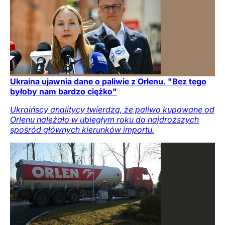
Ukraina ujawnia dane o paliwie z Orlenu. "Bez tego
byłoby nam bardzo ciężko"
Ukraińscy analitycy twierdzą, że paliwo kupowane od
Orlenu należało w ubiegłym roku do najdroższych
spośród głównych kierunków importu.