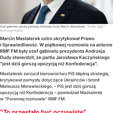
Szef gabinetu głowy państwa Andrzeja Dudy Marcin Mastalerek
/ Źródło:
PAP
/
Archiwum Kalbar
Marcin Mastalerek ostro skrytykował Prawo
i Sprawiedliwość. W piątkowej rozmowie na antenie
RMF FM były szef gabinetu prezydenta Andrzeja
Dudy stwierdził, że partia Jarosława Kaczyńskiego
"jest dziś gorszą opozycją niż Konfederacja".
Mastalerek zarzucił kierownictwu PiS błędną strategię,
krytykował pomysły dotyczące Ukraińców i bronił
Mateusza Morawieckiego. – PiS jest dziś gorszą
opozycją niż Konfederacja – powiedział Mastalerek
w "Porannej rozmowie" RMF FM.
"To przestało być oczywiste"