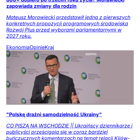
zapowiada zmiany dla rodzin
Mateusz Morawiecki przedstawił jedną z pierwszych
konkretnych propozycji programowych środowiska
Rozwój Plus przed wyborami parlamentarnymi w
2027 roku.
Ekonomia
Opinie
Kraj
"Polskę drażni samodzielność Ukrainy"
CO PISZĄ NA WSCHODZIE || Ukraińscy dziennikarze i
publicyści prześcigają się w coraz bardziej
buńczucznych komentarzach na temat relacji Kijów-