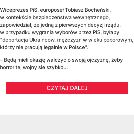
Wiceprezes PiS, europoseł Tobiasz Bocheński,
w kontekście bezpieczeństwa wewnętrznego,
zapowiedział, że jedną z pierwszych decyzji rządu,
w przypadku wygrania wyborów przez PiS, byłaby
"
deportacja Ukraińców, mężczyzn w wieku poborowym,
którzy nie pracują legalnie w Polsce".
– Będą mieli okazję walczyć o swoją ojczyznę, żeby
horror tej wojny się szybko...
CZYTAJ DALEJ