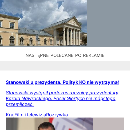
Stanowski u prezydenta. Polityk KO nie wytrzymał
Stanowski wystąpił podczas rocznicy prezydentury
Karola Nawrockiego. Poseł Giertych nie mógł tego
przemilczeć.
Kraj
Film i telewizja
Rozrywka