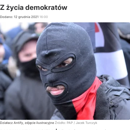
Z życia demokratów
Dodano:
12
grudnia
2021
16:00
Działacz Antify, zdjęcie ilustracyjne
Źródło:
PAP
/
Jacek Turczyk