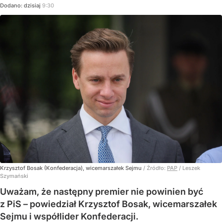
Dodano:
dzisiaj
9:30
Krzysztof Bosak (Konfederacja), wicemarszałek Sejmu
/ Źródło:
PAP
/
Leszek
Szymański
Uważam, że następny premier nie powinien być
z PiS – powiedział Krzysztof Bosak, wicemarszałek
Sejmu i współlider Konfederacji.