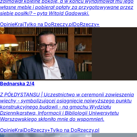
zajmował kolejne pokoje, a w końcu wynajmował mu jego
własne meble i pobierał opłaty za przygotowywane przez
siebie posiłki? – pyta Witold Gadowski.
Opinie
Kraj
Tylko na DoRzeczy.pl
DoRzeczy+
Bednarska 2/4
Z PÓŁDYSTANSU | Uczestnictwo w ceremonii zawieszenia
wiechy - symbolizującej osiągnięcie najwyższego punktu
konstrukcyjnego budowli - na gmachu Wydziału
Dziennikarstwa, Informacji i Bibliologii Uniwersytetu
Warszawskiego skłoniło mnie do wspomnień.
Opinie
Kraj
DoRzeczy+
Tylko na DoRzeczy.pl