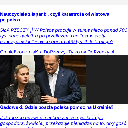
Nauczyciele z łapanki, czyli katastrofa oświatowa
po polsku
SIŁĄ RZECZY || W Polsce pracuje w sumie nieco ponad 700
tys. nauczycieli, a po przeliczeniu na "pełne etaty
nauczycielskie" – nieco ponad 500 tys. A ilu brakuje?
Opinie
Ekonomia
Kraj
DoRzeczy+
Tylko na DoRzeczy.pl
Gadowski: Gdzie poszła polska pomoc na Ukrainie?
Jak można nazwać mechanizm, w myśl którego
gospodarz, żywiciel, przekazuje pieniądze na to, aby gość