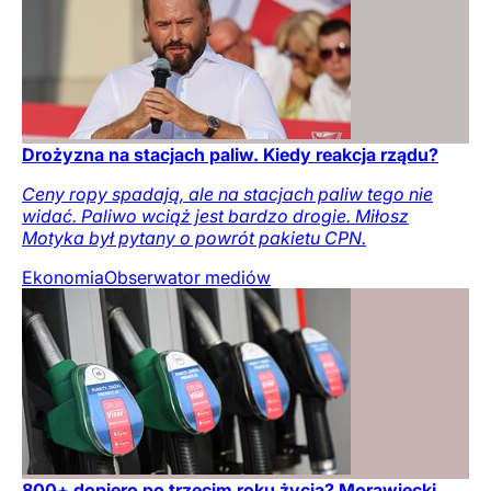
Drożyzna na stacjach paliw. Kiedy reakcja rządu?
Ceny ropy spadają, ale na stacjach paliw tego nie
widać. Paliwo wciąż jest bardzo drogie. Miłosz
Motyka był pytany o powrót pakietu CPN.
Ekonomia
Obserwator mediów
800+ dopiero po trzecim roku życia? Morawiecki