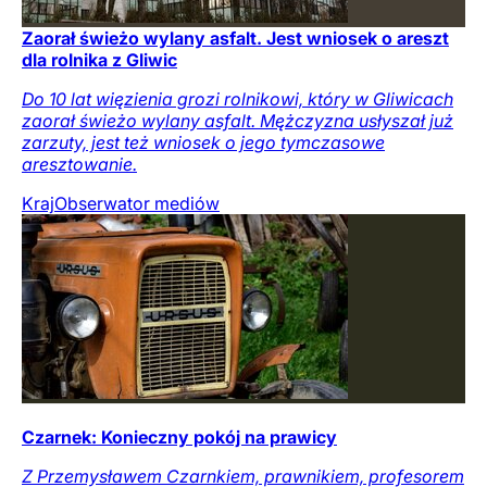
Zaorał świeżo wylany asfalt. Jest wniosek o areszt
dla rolnika z Gliwic
Do 10 lat więzienia grozi rolnikowi, który w Gliwicach
zaorał świeżo wylany asfalt. Mężczyzna usłyszał już
zarzuty, jest też wniosek o jego tymczasowe
aresztowanie.
Kraj
Obserwator mediów
Czarnek: Konieczny pokój na prawicy
Z Przemysławem Czarnkiem, prawnikiem, profesorem