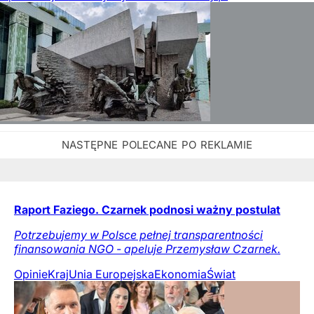
Raport Faziego. Czarnek podnosi ważny postulat
Potrzebujemy w Polsce pełnej transparentności
finansowania NGO - apeluje Przemysław Czarnek.
Opinie
Kraj
Unia Europejska
Ekonomia
Świat