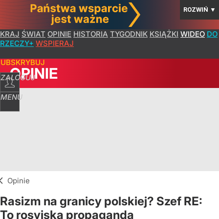
ROZWIŃ
▼
KRAJ
ŚWIAT
OPINIE
HISTORIA
TYGODNIK
KSIĄŻKI
WIDEO
DO
RZECZY+
WSPIERAJ
SUBSKRYBUJ
OPINIE
ZALOGUJ
MENU
Opinie
Rasizm na granicy polskiej? Szef RE:
To rosyjska propaganda