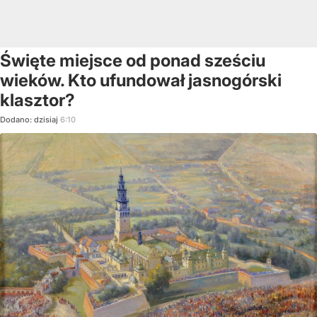
Święte miejsce od ponad sześciu
wieków. Kto ufundował jasnogórski
klasztor?
Dodano:
dzisiaj
6:10