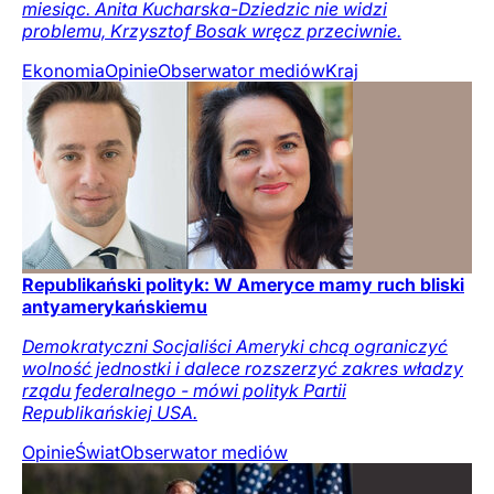
miesiąc. Anita Kucharska-Dziedzic nie widzi
problemu, Krzysztof Bosak wręcz przeciwnie.
Ekonomia
Opinie
Obserwator mediów
Kraj
Republikański polityk: W Ameryce mamy ruch bliski
antyamerykańskiemu
Demokratyczni Socjaliści Ameryki chcą ograniczyć
wolność jednostki i dalece rozszerzyć zakres władzy
rządu federalnego - mówi polityk Partii
Republikańskiej USA.
Opinie
Świat
Obserwator mediów