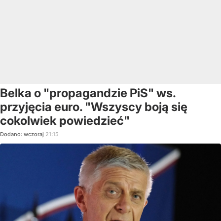
Belka o "propagandzie PiS" ws.
przyjęcia euro. "Wszyscy boją się
cokolwiek powiedzieć"
Dodano:
wczoraj
21:15