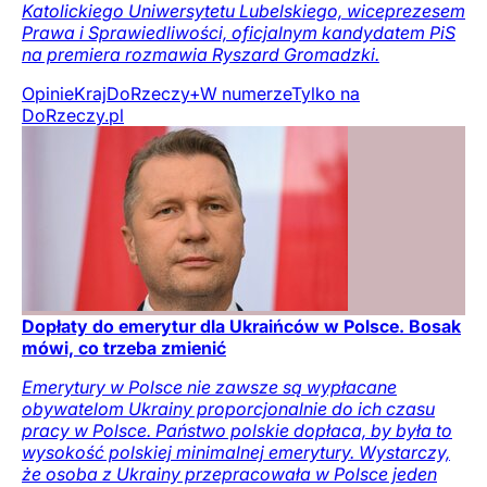
Katolickiego Uniwersytetu Lubelskiego, wiceprezesem
Prawa i Sprawiedliwości, oficjalnym kandydatem PiS
na premiera rozmawia Ryszard Gromadzki.
Opinie
Kraj
DoRzeczy+
W numerze
Tylko na
DoRzeczy.pl
Dopłaty do emerytur dla Ukraińców w Polsce. Bosak
mówi, co trzeba zmienić
Emerytury w Polsce nie zawsze są wypłacane
obywatelom Ukrainy proporcjonalnie do ich czasu
pracy w Polsce. Państwo polskie dopłaca, by była to
wysokość polskiej minimalnej emerytury. Wystarczy,
że osoba z Ukrainy przepracowała w Polsce jeden