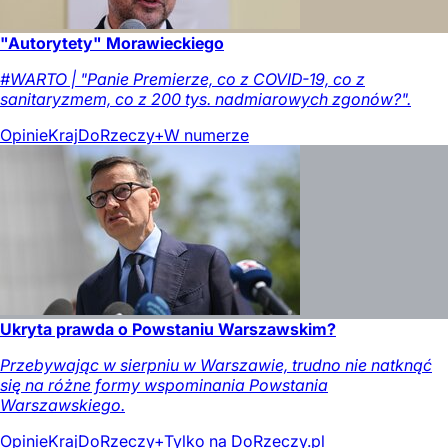
"Autorytety" Morawieckiego
#WARTO | "Panie Premierze, co z COVID-19, co z
sanitaryzmem, co z 200 tys. nadmiarowych zgonów?".
Opinie
Kraj
DoRzeczy+
W numerze
Ukryta prawda o Powstaniu Warszawskim?
Przebywając w sierpniu w Warszawie, trudno nie natknąć
się na różne formy wspominania Powstania
Warszawskiego.
Opinie
Kraj
DoRzeczy+
Tylko na DoRzeczy.pl