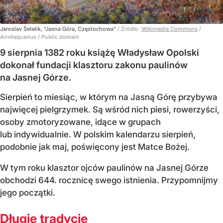
Jaroslav Šetelík, "Jasna Góra, Częstochowa"
/ Źródło:
Wikimedia Commons
/
Anvilaquarius / Public domain
9 sierpnia 1382 roku książę Władysław Opolski
dokonał fundacji klasztoru zakonu paulinów
na Jasnej Górze.
Sierpień to miesiąc, w którym na Jasną Górę przybywa
najwięcej pielgrzymek. Są wśród nich piesi, rowerzyści,
osoby zmotoryzowane, idące w grupach
lub indywidualnie. W polskim kalendarzu sierpień,
podobnie jak maj, poświęcony jest Matce Bożej.
W tym roku klasztor ojców paulinów na Jasnej Górze
obchodzi 644. rocznicę swego istnienia. Przypomnijmy
jego początki.
Długie tradycje