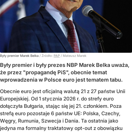
Były premier Marek Belka
/ Źródło:
PAP
/
Mateusz Marek
Były premier i były prezes NBP Marek Belka uważa,
że przez "propagandę PiS", obecnie temat
wprowadzenia w Polsce euro jest tematem tabu.
Obecnie euro jest oficjalną walutą 21 z 27 państw Unii
Europejskiej. Od 1 stycznia 2026 r. do strefy euro
dołączyła Bułgaria, stając się jej 21. członkiem.
Poza
strefą euro pozostaje 6 państw UE:
Polska, Czechy,
Węgry, Rumunia, Szwecja i Dania
. Ta ostatnia jako
jedyna ma formalny traktatowy opt-out z obowiązku