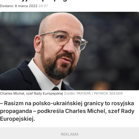
Dodano:
6
marca
2022
20:27
Charles Michel, szef Rady Europejskiej
Źródło:
PAP/EPA
/
PATRICK SEEGER
– Rasizm na polsko-ukraińskiej granicy to rosyjska
propaganda – podkreśla Charles Michel, szef Rady
Europejskiej.