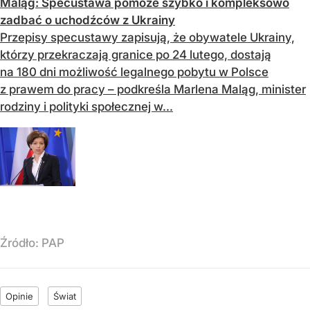
Maląg: Specustawa pomoże szybko i kompleksowo
zadbać o uchodźców z Ukrainy
Przepisy specustawy zapisują, że obywatele Ukrainy,
którzy przekraczają granice po 24 lutego, dostają
na 180 dni możliwość legalnego pobytu w Polsce
z prawem do pracy – podkreśla Marlena Maląg, minister
rodziny i polityki społecznej w...
Źródło:
PAP
Opinie
Świat