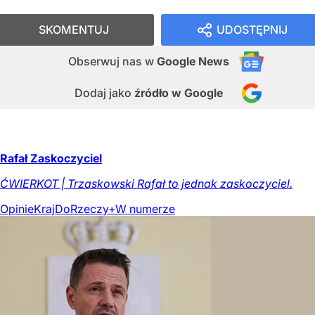
SKOMENTUJ
UDOSTĘPNIJ
Obserwuj nas
w
Google News
Dodaj jako
źródło w Google
Rafał Zaskoczyciel
ĆWIERKOT | Trzaskowski Rafał to jednak zaskoczyciel.
Opinie
Kraj
DoRzeczy+
W numerze