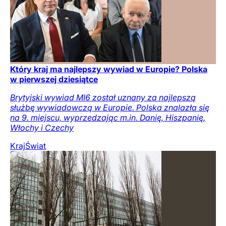
Który kraj ma najlepszy wywiad w Europie? Polska
w pierwszej dziesiątce
Brytyjski wywiad MI6 został uznany za najlepszą
służbę wywiadowczą w Europie. Polska znalazła się
na 9. miejscu, wyprzedzając m.in. Danię, Hiszpanię,
Włochy i Czechy
Kraj
Świat