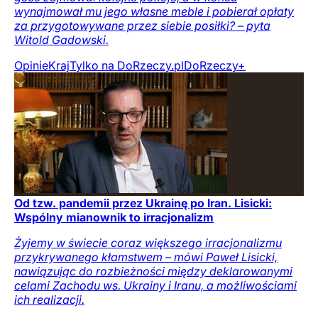
wynajmował mu jego własne meble i pobierał opłaty
za przygotowywane przez siebie posiłki? – pyta
Witold Gadowski.
Opinie
Kraj
Tylko na DoRzeczy.pl
DoRzeczy+
Od tzw. pandemii przez Ukrainę po Iran. Lisicki:
Wspólny mianownik to irracjonalizm
Żyjemy w świecie coraz większego irracjonalizmu
przykrywanego kłamstwem – mówi Paweł Lisicki,
nawiązując do rozbieżności między deklarowanymi
celami Zachodu ws. Ukrainy i Iranu, a możliwościami
ich realizacji.