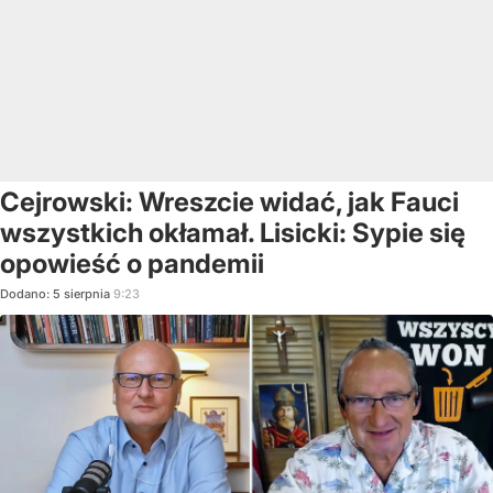
Cejrowski: Wreszcie widać, jak Fauci
wszystkich okłamał. Lisicki: Sypie się
opowieść o pandemii
Dodano:
5
sierpnia
9:23