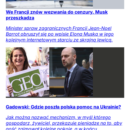
We Francji znów wezwania do cenzury. Musk
przeszkadza
Minister spraw zagranicznych Francji Jean-Noel
Barrot obruszył się po wpisie Elona Muska w jego
kolejnym internetowym starciu ze skrajną lewicą.
Gadowski: Gdzie poszła polska pomoc na Ukrainie?
Jak można nazwać mechanizm, w myśl którego
gospodarz, żywiciel, przekazuje pieniądze na to, aby
gość zajmował kolejne pokoje, a w końcu