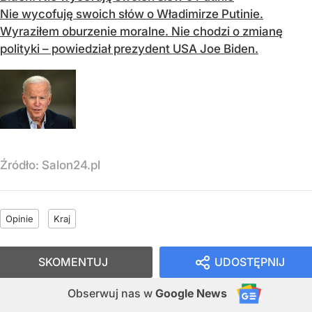
Nie wycofuję swoich słów o Władimirze Putinie.
Wyraziłem oburzenie moralne. Nie chodzi o zmianę
polityki – powiedział prezydent USA Joe Biden.
Źródło:
Salon24.pl
Opinie
Kraj
SKOMENTUJ
UDOSTĘPNIJ
Obserwuj nas
w
Google News