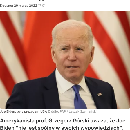
Dodano:
29
marca
2022
17:01
Joe Biden, były prezydent USA
Źródło:
PAP
/
Leszek Szymański
Amerykanista prof. Grzegorz Górski uważa, że Joe
Biden "nie jest spójny w swoich wypowiedziach",