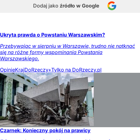
Dodaj jako
źródło w Google
Ukryta prawda o Powstaniu Warszawskim?
Przebywając w sierpniu w Warszawie, trudno nie natknąć
się na różne formy wspominania Powstania
Warszawskiego.
Opinie
Kraj
DoRzeczy+
Tylko na DoRzeczy.pl
Czarnek: Konieczny pokój na prawicy