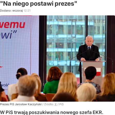
"Na niego postawi prezes"
Dodano:
wczoraj
12:21
Prezes PiS Jarosław Kaczyński
/ Źródło:
X
/
PiS
W PiS trwają poszukiwania nowego szefa EKR.