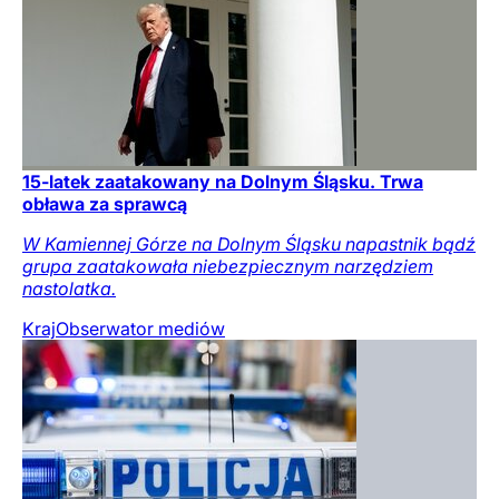
15-latek zaatakowany na Dolnym Śląsku. Trwa
obława za sprawcą
W Kamiennej Górze na Dolnym Śląsku napastnik bądź
grupa zaatakowała niebezpiecznym narzędziem
nastolatka.
Kraj
Obserwator mediów