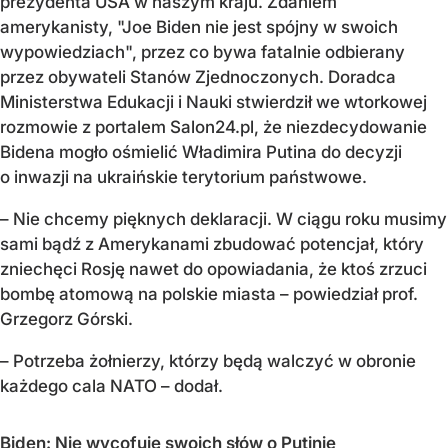
prezydenta USA w naszym kraju. Zdaniem
amerykanisty, "Joe Biden nie jest spójny w swoich
wypowiedziach", przez co bywa fatalnie odbierany
przez obywateli Stanów Zjednoczonych. Doradca
Ministerstwa Edukacji i Nauki stwierdził we wtorkowej
rozmowie z portalem Salon24.pl, że niezdecydowanie
Bidena mogło ośmielić Władimira Putina do decyzji
o inwazji na ukraińskie terytorium państwowe.
– Nie chcemy pięknych deklaracji. W ciągu roku musimy
sami bądź z Amerykanami zbudować potencjał, który
zniechęci Rosję nawet do opowiadania, że ktoś zrzuci
bombę atomową na polskie miasta – powiedział prof.
Grzegorz Górski.
– Potrzeba żołnierzy, którzy będą walczyć w obronie
każdego cala NATO – dodał.
Biden: Nie wycofuję swoich słów o Putinie