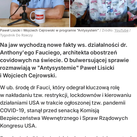
Paweł Lisicki i Wojciech Cejrowski w programie "Antysystem"
/ Źródło:
YouTube
/
Tygodnik Do Rzeczy
Na jaw wychodzą nowe fakty ws. działalności dr.
Anthony'ego Fauciego, architekta obostrzeń
covidowych na świecie. O bulwersującej sprawie
rozmawiają w "Antysystemie" Paweł Lisicki
i Wojciech Cejrowski.
W ub. środę dr Fauci, który odegrał kluczową rolę
w nakładaniu tzw. restrykcji, lockdownów i kierowaniu
działaniami USA w trakcie ogłoszonej tzw. pandemii
COVID-19, stanął przed senacką Komisją
Bezpieczeństwa Wewnętrznego i Spraw Rządowych
Kongresu USA.