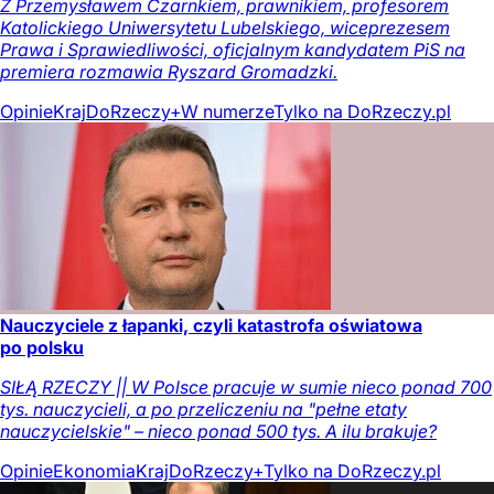
Z Przemysławem Czarnkiem, prawnikiem, profesorem
Katolickiego Uniwersytetu Lubelskiego, wiceprezesem
Prawa i Sprawiedliwości, oficjalnym kandydatem PiS na
premiera rozmawia Ryszard Gromadzki.
Opinie
Kraj
DoRzeczy+
W numerze
Tylko na DoRzeczy.pl
Nauczyciele z łapanki, czyli katastrofa oświatowa
po polsku
SIŁĄ RZECZY || W Polsce pracuje w sumie nieco ponad 700
tys. nauczycieli, a po przeliczeniu na "pełne etaty
nauczycielskie" – nieco ponad 500 tys. A ilu brakuje?
Opinie
Ekonomia
Kraj
DoRzeczy+
Tylko na DoRzeczy.pl