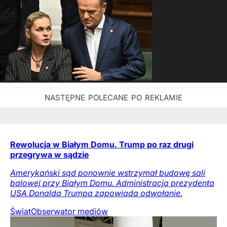
Rewolucja w Białym Domu. Trump po raz drugi
przegrywa w sądzie
Amerykański sąd ponownie wstrzymał budowę sali
balowej przy Białym Domu. Administracja prezydenta
USA Donalda Trumpa zapowiada odwołanie.
Świat
Obserwator mediów