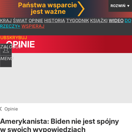
ROZWIŃ
▼
KRAJ
ŚWIAT
OPINIE
HISTORIA
TYGODNIK
KSIĄŻKI
WIDEO
DO
RZECZY+
WSPIERAJ
SUBSKRYBUJ
OPINIE
ZALOGUJ
MENU
Opinie
Amerykanista: Biden nie jest spójny
w swoich wypowiedziach