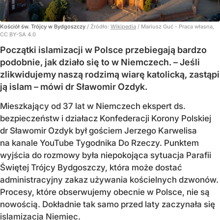
Kościół św. Trójcy w Bydgoszczy
/ Źródło:
Wikipedia
/
Mariusz Guć - Praca własna,
CC BY-SA 4.0
Początki islamizacji w Polsce przebiegają bardzo
podobnie, jak działo się to w Niemczech. – Jeśli
zlikwidujemy naszą rodzimą wiarę katolicką, zastąpi
ją islam – mówi dr Sławomir Ozdyk.
Mieszkający od 37 lat w Niemczech ekspert ds.
bezpieczeństw i działacz Konfederacji Korony Polskiej
dr Sławomir Ozdyk był gościem Jerzego Karwelisa
na kanale YouTube Tygodnika Do Rzeczy. Punktem
wyjścia do rozmowy była niepokojąca sytuacja Parafii
Świętej Trójcy Bydgoszczy, która może dostać
administracyjny zakaz używania kościelnych dzwonów.
Procesy, które obserwujemy obecnie w Polsce, nie są
nowością. Dokładnie tak samo przed laty zaczynała się
islamizacja Niemiec
.