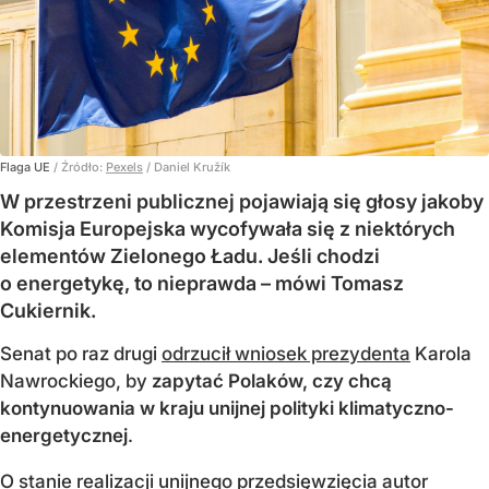
Flaga UE
/ Źródło:
Pexels
/
Daniel Kružík
W przestrzeni publicznej pojawiają się głosy jakoby
Komisja Europejska wycofywała się z niektórych
elementów Zielonego Ładu. Jeśli chodzi
o energetykę, to nieprawda – mówi Tomasz
Cukiernik.
Senat po raz drugi
odrzucił wniosek prezydenta
Karola
Nawrockiego, by
zapytać Polaków, czy chcą
kontynuowania w kraju unijnej polityki klimatyczno-
energetycznej
.
O stanie realizacji unijnego przedsięwzięcia autor