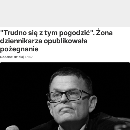
"Trudno się z tym pogodzić". Żona
dziennikarza opublikowała
pożegnanie
Dodano:
dzisiaj
17:42