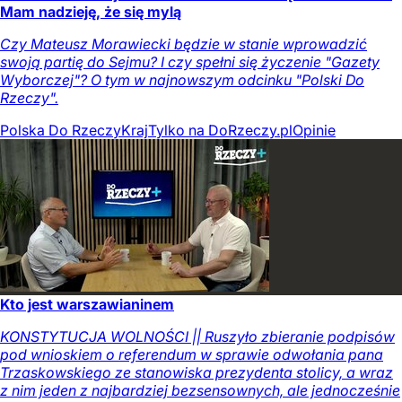
Mam nadzieję, że się mylą
Czy Mateusz Morawiecki będzie w stanie wprowadzić
swoją partię do Sejmu? I czy spełni się życzenie "Gazety
Wyborczej"? O tym w najnowszym odcinku "Polski Do
Rzeczy".
Polska Do Rzeczy
Kraj
Tylko na DoRzeczy.pl
Opinie
Kto jest warszawianinem
KONSTYTUCJA WOLNOŚCI || Ruszyło zbieranie podpisów
pod wnioskiem o referendum w sprawie odwołania pana
Trzaskowskiego ze stanowiska prezydenta stolicy, a wraz
z nim jeden z najbardziej bezsensownych, ale jednocześnie