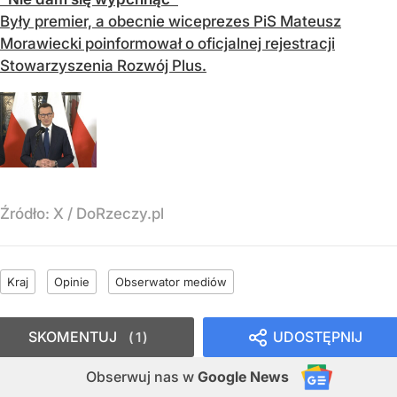
Były premier, a obecnie wiceprezes PiS Mateusz
Morawiecki poinformował o oficjalnej rejestracji
Stowarzyszenia Rozwój Plus.
Źródło:
X
/
DoRzeczy.pl
Kraj
Opinie
Obserwator mediów
SKOMENTUJ
UDOSTĘPNIJ
1
Obserwuj nas
w
Google News