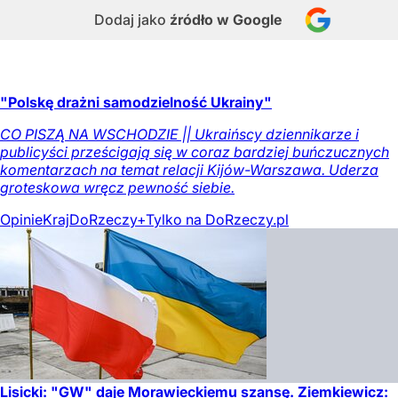
Dodaj jako
źródło w Google
"Polskę drażni samodzielność Ukrainy"
CO PISZĄ NA WSCHODZIE || Ukraińscy dziennikarze i
publicyści prześcigają się w coraz bardziej buńczucznych
komentarzach na temat relacji Kijów-Warszawa. Uderza
groteskowa wręcz pewność siebie.
Opinie
Kraj
DoRzeczy+
Tylko na DoRzeczy.pl
Lisicki: "GW" daje Morawieckiemu szansę. Ziemkiewicz: