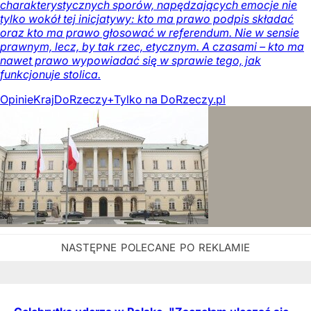
charakterystycznych sporów, napędzających emocje nie
tylko wokół tej inicjatywy: kto ma prawo podpis składać
oraz kto ma prawo głosować w referendum. Nie w sensie
prawnym, lecz, by tak rzec, etycznym. A czasami – kto ma
nawet prawo wypowiadać się w sprawie tego, jak
funkcjonuje stolica.
Opinie
Kraj
DoRzeczy+
Tylko na DoRzeczy.pl