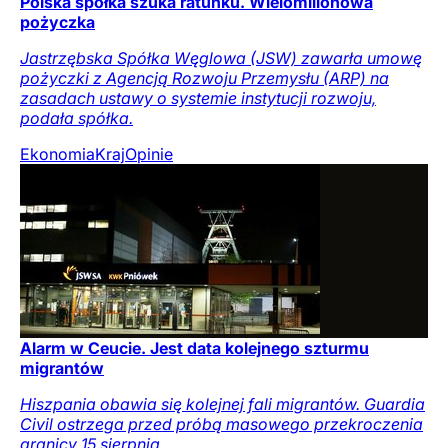
Polska spółka szuka ratunku. Wielomilionowa
pożyczka
Jastrzębska Spółka Węglowa (JSW) zawarła umowę
pożyczki z Agencją Rozwoju Przemysłu (ARP) na
zasadach ustawy o systemie instytucji rozwoju,
podała spółka.
Ekonomia
Kraj
Opinie
Alarm w Ceucie. Jest data kolejnego szturmu
migrantów
Hiszpania obawia się kolejnej fali migrantów. Guardia
Civil ostrzega przed próbą masowego przekroczenia
granicy 15 sierpnia.