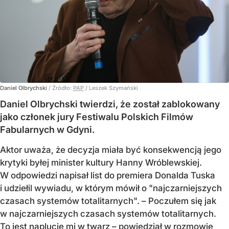
Daniel Olbrychski
/ Źródło:
PAP
/
Leszek Szymański
Daniel Olbrychski twierdzi, że został zablokowany
jako członek jury Festiwalu Polskich Filmów
Fabularnych w Gdyni.
Aktor uważa, że decyzja miała być konsekwencją jego
krytyki byłej minister kultury Hanny Wróblewskiej.
W odpowiedzi napisał list do premiera Donalda Tuska
i udziełil wywiadu, w którym mówił o "najczarniejszych
czasach systemów totalitarnych". – Poczułem się jak
w najczarniejszych czasach systemów totalitarnych.
To jest naplucie mi w twarz – powiedział w rozmowie