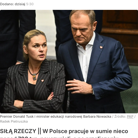
Dodano:
dzisiaj
5:30
Premier Donald Tusk i minister edukacji narodowej Barbara Nowacka
/ Źródło:
PAP
/
Radek Pietruszka
SIŁĄ RZECZY || W Polsce pracuje w sumie nieco