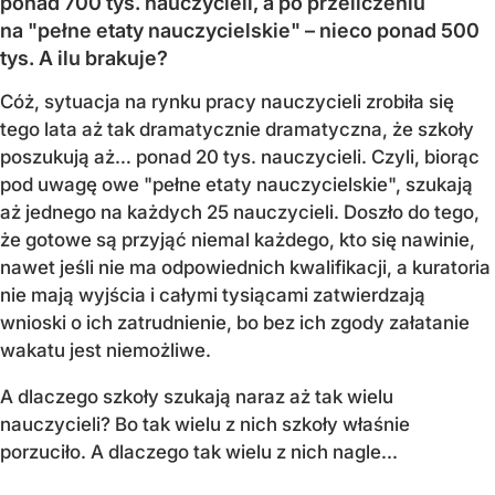
ponad 700 tys. nauczycieli, a po przeliczeniu
na "pełne etaty nauczycielskie" – nieco ponad 500
tys. A ilu brakuje?
Cóż, sytuacja na rynku pracy nauczycieli zrobiła się
tego lata aż tak dramatycznie dramatyczna, że szkoły
poszukują aż… ponad 20 tys. nauczycieli. Czyli, biorąc
pod uwagę owe "pełne etaty nauczycielskie", szukają
aż jednego na każdych 25 nauczycieli. Doszło do tego,
że gotowe są przyjąć niemal każdego, kto się nawinie,
nawet jeśli nie ma odpowiednich kwalifikacji, a kuratoria
nie mają wyjścia i całymi tysiącami zatwierdzają
wnioski o ich zatrudnienie, bo bez ich zgody załatanie
wakatu jest niemożliwe.
A dlaczego szkoły szukają naraz aż tak wielu
nauczycieli? Bo tak wielu z nich szkoły właśnie
porzuciło. A dlaczego tak wielu z nich nagle...