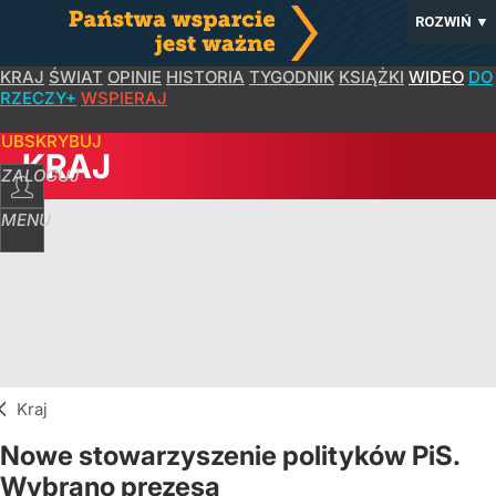
ROZWIŃ
▼
KRAJ
ŚWIAT
OPINIE
HISTORIA
TYGODNIK
KSIĄŻKI
WIDEO
DO
RZECZY+
WSPIERAJ
SUBSKRYBUJ
KRAJ
ZALOGUJ
MENU
Kraj
Nowe stowarzyszenie polityków PiS.
Wybrano prezesa