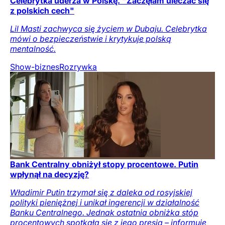
Celebrytka uderza w Polskę. "Zaczęłam uleczać się
z polskich cech"
Lil Masti zachwyca się życiem w Dubaju. Celebrytka
mówi o bezpieczeństwie i krytykuje polską
mentalność.
Show-biznes
Rozrywka
Bank Centralny obniżył stopy procentowe. Putin
wpłynął na decyzję?
Władimir Putin trzymał się z daleka od rosyjskiej
polityki pieniężnej i unikał ingerencji w działalność
Banku Centralnego. Jednak ostatnia obniżka stóp
procentowych spotkała się z jego presją – informuje