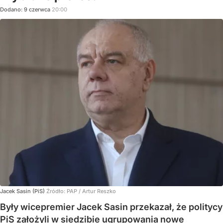
Dodano:
9
czerwca
20:00
Jacek Sasin (PiS)
Źródło:
PAP
/
Artur Reszko
Były wicepremier Jacek Sasin przekazał, że politycy
PiS założyli w siedzibie ugrupowania nowe