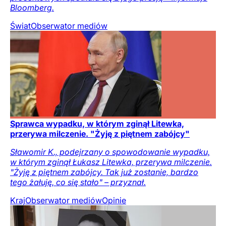
Bloomberg.
Świat
Obserwator mediów
Sprawca wypadku, w którym zginął Litewka,
przerywa milczenie. "Żyję z piętnem zabójcy"
Sławomir K., podejrzany o spowodowanie wypadku,
w którym zginął Łukasz Litewka, przerywa milczenie.
"Żyję z piętnem zabójcy. Tak już zostanie, bardzo
tego żałuję, co się stało" – przyznał.
Kraj
Obserwator mediów
Opinie