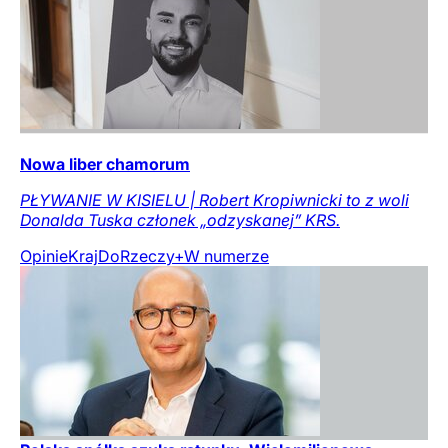
Nowa liber chamorum
PŁYWANIE W KISIELU | Robert Kropiwnicki to z woli
Donalda Tuska członek „odzyskanej” KRS.
Opinie
Kraj
DoRzeczy+
W numerze