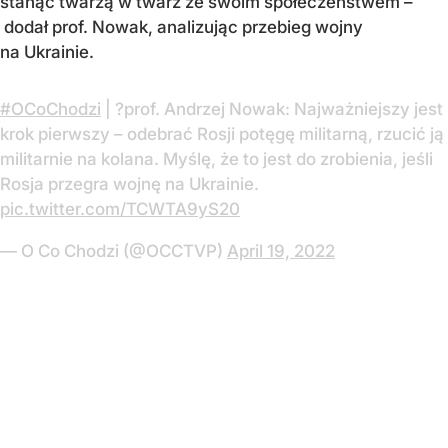
stanąć twarzą w twarz ze swoim społeczeństwem –
dodał prof. Nowak, analizując przebieg wojny
na Ukrainie.
#OCoChodzi
| ?prof. Andrzej Nowak: Najważniejszy jest
krok pierwszy – odebrać Rosji potęgę militarną, rzucić ją
militarnie na kolana. Myślę, że to jest do zrobienia, jeśli
Rosja przegra wojnę na Ukrainie.
pic.twitter.com/TCWTA9yS20
— O Co Chodzi (@OCCTVP)
April 19, 2022