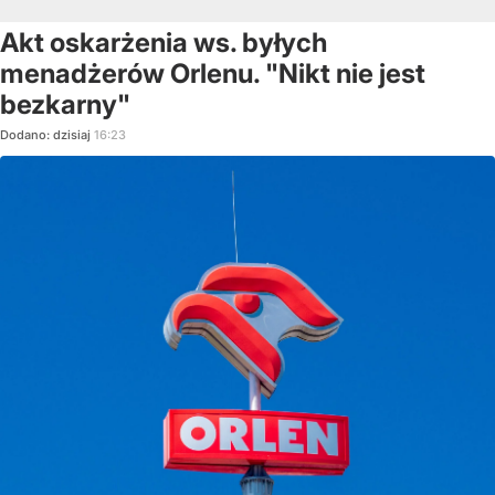
Akt oskarżenia ws. byłych
menadżerów Orlenu. "Nikt nie jest
bezkarny"
Dodano:
dzisiaj
16:23