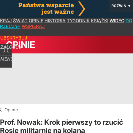
ROZWIŃ
▼
KRAJ
ŚWIAT
OPINIE
HISTORIA
TYGODNIK
KSIĄŻKI
WIDEO
DO
RZECZY+
WSPIERAJ
SUBSKRYBUJ
OPINIE
ZALOGUJ
MENU
Opinie
Prof. Nowak: Krok pierwszy to rzucić
Rosję militarnie na kolana