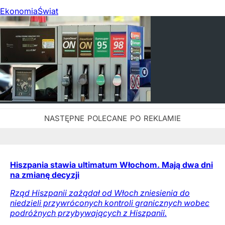
Ekonomia
Świat
Hiszpania stawia ultimatum Włochom. Mają dwa dni
na zmianę decyzji
Rząd Hiszpanii zażądał od Włoch zniesienia do
niedzieli przywróconych kontroli granicznych wobec
podróżnych przybywających z Hiszpanii.