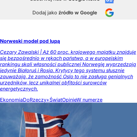
Dodaj jako
źródło w Google
Norweski model pod lupą
Cezary Zawalski | Aż 60 proc. krajowego majątku znajduje
się bezpośrednio w rękach państwa, a w europejskim
rankingu skali własności publicznej Norwegię wyprzedzają
jedynie Białoruś i Rosja. Krytycy tego systemu słusznie
zauważają, że zamożność Oslo to nie zasługa genialnych
urzędników, lecz unikalnej obfitości surowców
energetycznych.
Ekonomia
DoRzeczy+
Świat
Opinie
W numerze