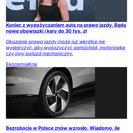
Koniec z wypożyczaniem auta na prawo jazdy. Będą
nowe obowiązki i kary do 30 tys. zł
Okazanie prawa jazdy może już wkrótce nie
wystarczyć, aby wypożyczyć samochód, motorówkę
czy inny pojazd mechaniczny.
Ekonomia
Kraj
Bezrobocie w Polsce znów wzrosło. Wiadomo, ile