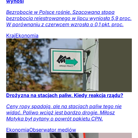
wynosi
Bezrobocie w Polsce rośnie. Szacowana stopa
bezrobocia rejestrowanego w lipcu wyniosła 5,9 proc.
W porównaniu z czerwcem wzrosła o 0,1 pkt. proc.
Kraj
Ekonomia
Drożyzna na stacjach paliw. Kiedy reakcja rządu?
Ceny ropy spadają, ale na stacjach paliw tego nie
widać. Paliwo wciąż jest bardzo drogie. Miłosz
Motyka był pytany o powrót pakietu CPN.
Ekonomia
Obserwator mediów