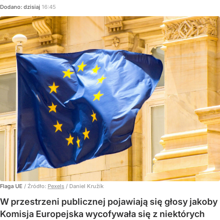
Dodano:
dzisiaj
16:45
Flaga UE
/ Źródło:
Pexels
/
Daniel Kružík
W przestrzeni publicznej pojawiają się głosy jakoby
Komisja Europejska wycofywała się z niektórych