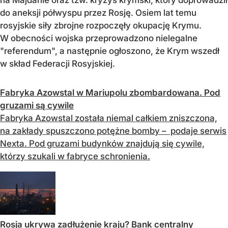
na Majdanie oraz tzw. kryzys krymski, który doprowadził
do aneksji półwyspu przez Rosję. Osiem lat temu
rosyjskie siły zbrojne rozpoczęły okupację Krymu.
W obecności wojska przeprowadzono nielegalne
"referendum", a następnie ogłoszono, że Krym wszedł
w skład Federacji Rosyjskiej.
Fabryka Azowstal w Mariupolu zbombardowana. Pod
gruzami są cywile
Fabryka Azowstal została niemal całkiem zniszczona,
na zakłady spuszczono potężne bomby – podaje serwis
Nexta. Pod gruzami budynków znajdują się cywile,
którzy szukali w fabryce schronienia.
Rosja ukrywa zadłużenie kraju? Bank centralny