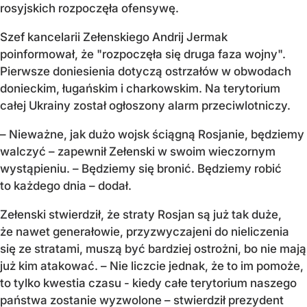
rosyjskich rozpoczęła ofensywę.
Szef kancelarii Zełenskiego Andrij Jermak
poinformował, że "rozpoczęła się druga faza wojny".
Pierwsze doniesienia dotyczą ostrzałów w obwodach
donieckim, ługańskim i charkowskim. Na terytorium
całej Ukrainy został ogłoszony alarm przeciwlotniczy.
– Nieważne, jak dużo wojsk ściągną Rosjanie, będziemy
walczyć – zapewnił Zełenski w swoim wieczornym
wystąpieniu. – Będziemy się bronić. Będziemy robić
to każdego dnia – dodał.
Zełenski stwierdził, że straty Rosjan są już tak duże,
że nawet generałowie, przyzwyczajeni do nieliczenia
się ze stratami, muszą być bardziej ostrożni, bo nie mają
już kim atakować. – Nie liczcie jednak, że to im pomoże,
to tylko kwestia czasu - kiedy całe terytorium naszego
państwa zostanie wyzwolone – stwierdził prezydent