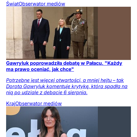
Świat
Obserwator mediów
Gawryluk poprowadziła debatę w Pałacu. "Każdy
ma prawo oceniać, jak chce"
Potrzebne jest więcej otwartości, a mniej hejtu – tak
Dorota Gawryluk komentuje krytykę, która spadła na
nią po udziale z debacie 6 sierpnia.
Kraj
Obserwator mediów