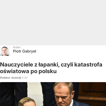
Autor:
Piotr Gabryel
Nauczyciele z łapanki, czyli katastrofa
oświatowa po polsku
Dodano:
wczoraj
5:30