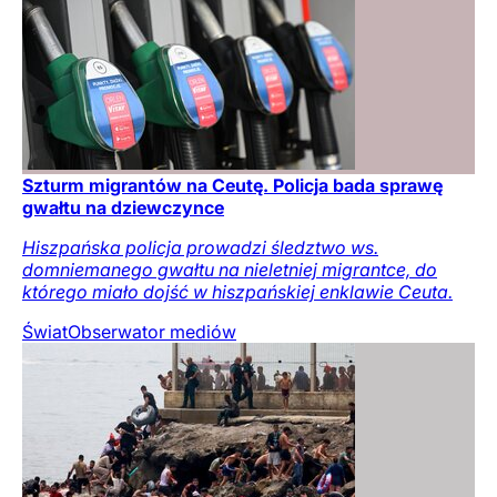
Szturm migrantów na Ceutę. Policja bada sprawę
gwałtu na dziewczynce
Hiszpańska policja prowadzi śledztwo ws.
domniemanego gwałtu na nieletniej migrantce, do
którego miało dojść w hiszpańskiej enklawie Ceuta.
Świat
Obserwator mediów