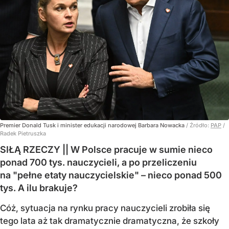
Premier Donald Tusk i minister edukacji narodowej Barbara Nowacka
/ Źródło:
PAP
/
Radek Pietruszka
SIŁĄ RZECZY || W Polsce pracuje w sumie nieco
ponad 700 tys. nauczycieli, a po przeliczeniu
na "pełne etaty nauczycielskie" – nieco ponad 500
tys. A ilu brakuje?
Cóż, sytuacja na rynku pracy nauczycieli zrobiła się
tego lata aż tak dramatycznie dramatyczna, że szkoły