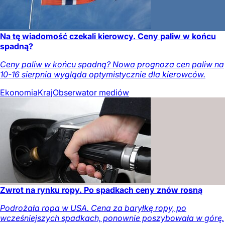
Na tę wiadomość czekali kierowcy. Ceny paliw w końcu
spadną?
Ceny paliw w końcu spadną? Nowa prognoza cen paliw na
10-16 sierpnia wygląda optymistycznie dla kierowców.
Ekonomia
Kraj
Obserwator mediów
Zwrot na rynku ropy. Po spadkach ceny znów rosną
Podrożała ropa w USA. Cena za baryłkę ropy, po
wcześniejszych spadkach, ponownie poszybowała w górę.