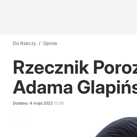
Do Rzeczy
/
Opinie
Rzecznik Poro
Adama Glapiń
Dodano:
4
maja
2022
12:06