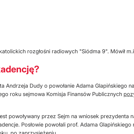
katolickich rozgłośni radiowych "Siódma 9". Mówił m.i
kadencję?
nta Andrzeja Dudy o powołanie Adama Glapińskiego 
 tego roku sejmowa Komisja Finansów Publicznych
poz
jest powoływany przez Sejm na wniosek prezydenta n
adencje. Posłowie powołali prof. Adama Glapińskiego
oku, po zaprzysiężeniu.