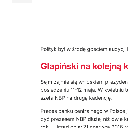
Polityk był w środę gościem audycji 
Glapiński na kolejną 
Sejm zajmie się wnioskiem prezyde
posiedzeniu 11-12 maja
. W kwietniu
szefa NBP na drugą kadencję.
Prezes banku centralnego w Polsce 
być prezesem NBP dłużej niż dwie k
roku. Urząd objął 21 czerwca 2016 r