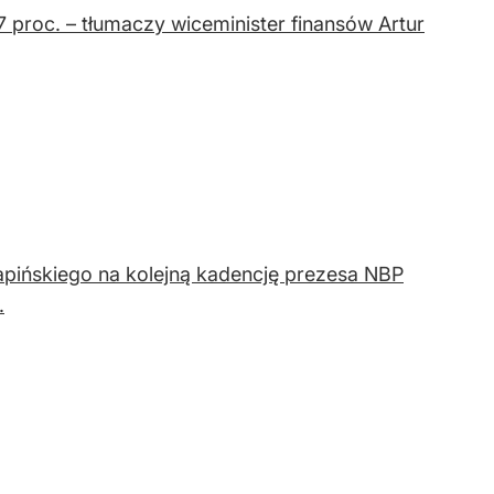
7 proc. – tłumaczy wiceminister finansów Artur
pińskiego na kolejną kadencję prezesa NBP
.