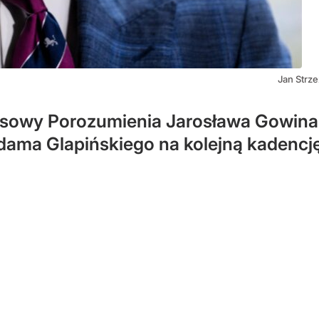
Jan Strz
asowy Porozumienia Jarosława Gowina, 
dama Glapińskiego na kolejną kadencj