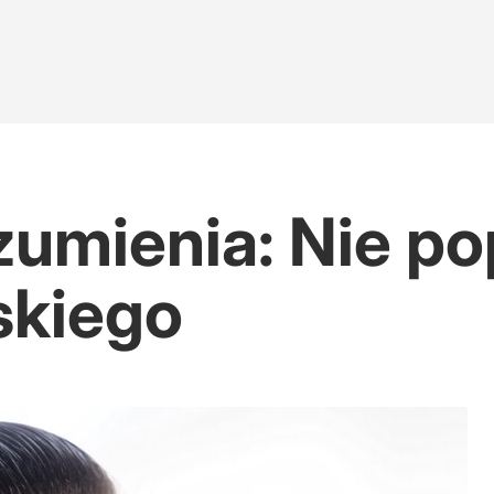
zumienia: Nie p
skiego