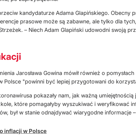
e przeciw kandydaturze Adama Glapińskiego. Obecny
onferencje prasowe może są zabawne, ale tylko dla tych
n Strzeżek. – Niech Adam Glapiński udowodni swoją pr
kacji
ienia Jarosława Gowina mówił również o pomysłach pa
w Polsce "powinni być lepiej przygotowani do korzysta
oronawirusa pokazały nam, jak ważną umiejętnością j
szkole, które pomagałyby wyszukiwać i weryfikować in
ów, był w stanie odnajdywać wiarygodne informacje –
o inflacji w Polsce