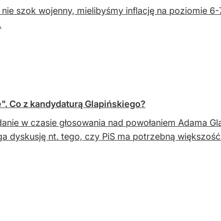
nie szok wojenny, mielibyśmy inflację na poziomie 6-
.
". Co z kandydaturą Glapińskiego?
anie w czasie głosowania nad powołaniem Adama Gla
 dyskusję nt. tego, czy PiS ma potrzebną większość