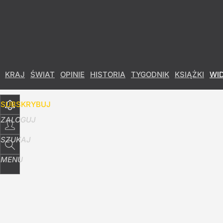
Udostępnij
0
Skomentuj
KRAJ
ŚWIAT
OPINIE
HISTORIA
TYGODNIK
KSIĄŻKI
WI
SUBSKRYBUJ
ZALOGUJ
SZUKAJ
MENU