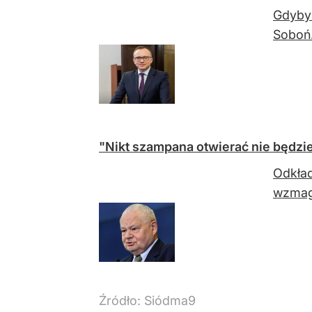
Gdyby 
Soboń
"Nikt szampana otwierać nie będzie
Odkład
wzmaga
Źródło:
Siódma9