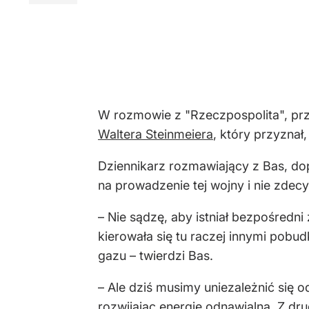
W rozmowie z "Rzeczpospolita", pr
Waltera Steinmeiera
, który przyznał
Dziennikarz rozmawiający z Bas, dop
na prowadzenie tej wojny i nie zde
– Nie sądzę, aby istniał bezpośred
kierowała się tu raczej innymi pobu
gazu – twierdzi Bas.
– Ale dziś musimy uniezależnić się
rozwijając energię odnawialną. Z d