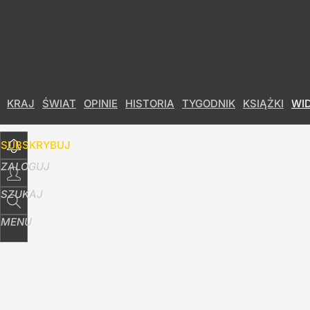
Udostępnij
8
Skomentuj
KRAJ
ŚWIAT
OPINIE
HISTORIA
TYGODNIK
KSIĄŻKI
WI
SUBSKRYBUJ
ZALOGUJ
SZUKAJ
MENU