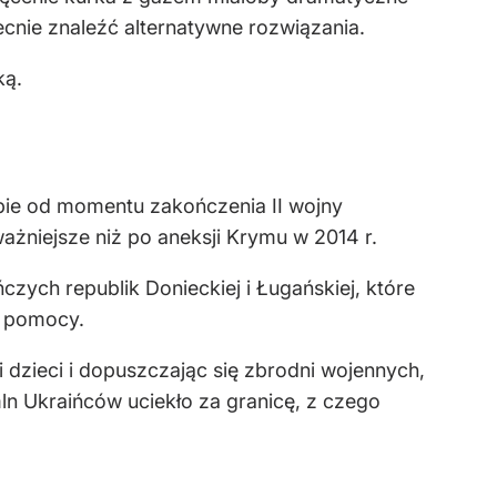
becnie znaleźć alternatywne rozwiązania.
ką.
ropie od momentu zakończenia II wojny
żniejsze niż po aneksji Krymu w 2014 r.
ych republik Donieckiej i Ługańskiej, które
j pomocy.
 i dzieci i dopuszczając się zbrodni wojennych,
ln Ukraińców uciekło za granicę, z czego