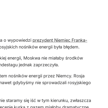
na o wypowiedzi
prezydent Niemiec Franka-
rosyjskich nośników energii była błędem.
skiej energii, Moskwa nie miałaby środków
ndestagu jednak zaprzeczyła.
rtem nośników energii przez Niemcy. Rosja
, nawet gdybyśmy nie sprowadzali rosyjskiego
ie staramy się iść w tym kierunku, zwłaszcza
kręcenie kurka z gazem miałoby dramatyczne