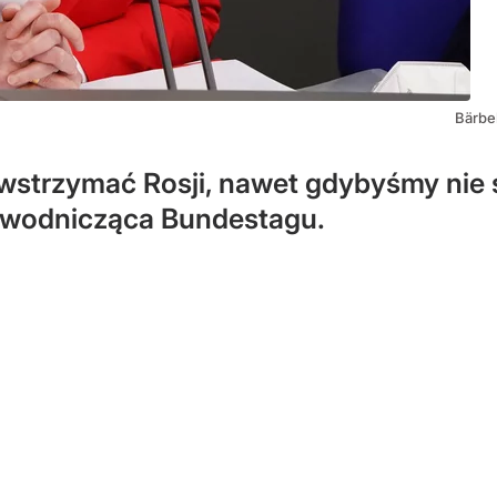
Bärbe
wstrzymać Rosji, nawet gdybyśmy nie 
ewodnicząca Bundestagu.