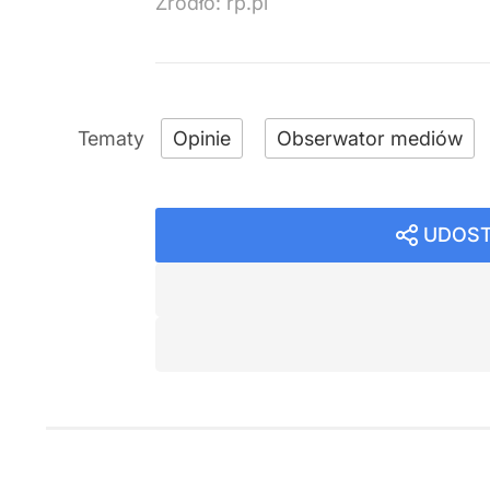
Źródło:
rp.pl
Opinie
Obserwator mediów
UDOST