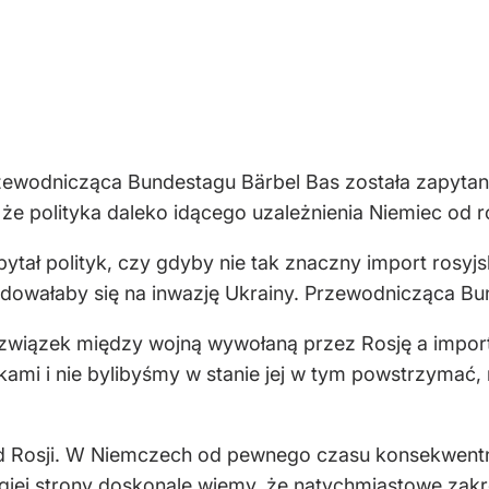
zewodnicząca Bundestagu Bärbel Bas została zapyta
, że polityka daleko idącego uzależnienia Niemiec od 
ytał polityk, czy gdyby nie tak znaczny import rosyj
cydowałaby się na inwazję Ukrainy. Przewodnicząca Bu
ni związek między wojną wywołaną przez Rosję a impo
dkami i nie bylibyśmy w stanie jej w tym powstrzymać
 od Rosji. W Niemczech od pewnego czasu konsekwentn
rugiej strony doskonale wiemy, że natychmiastowe za