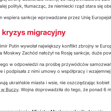
alej polityk, tłumacząc, że niemiecki rząd stara się o
lin wspiera sankcje wprowadzane przez Unię Europejs
i kryzys migracyjny
dimir Putin wywołał największy konflikt zbrojny w Eu
ia Moskwy Zachód nałożył na Rosję sankcje, duże powa
lutego w odpowiedzi na prośbę przywódców samozwańcz
łe i podpisała z nimi umowy o współpracy i wzajemne
wują ukraińskie miasta i wsie, nie oszczędzając kobiet
 w Buczy
. Wojna doprowadziła do tego, że ponad 6 m