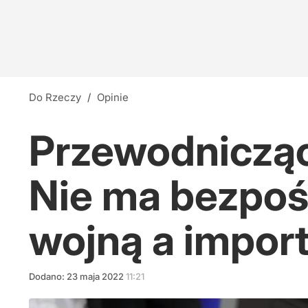
Do Rzeczy
/
Opinie
Przewodniczą
Nie ma bezpoś
wojną a import
Dodano:
23
maja
2022
11:21