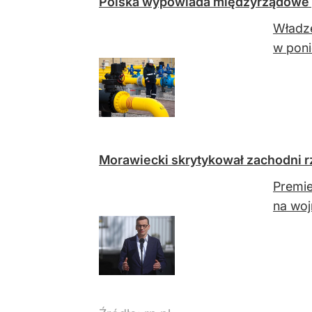
Polska wypowiada międzyrządowe p
Władze
w poni
Morawiecki skrytykował zachodni r
Premie
na woj