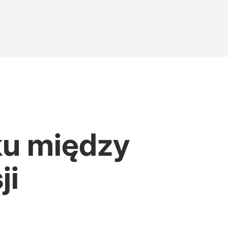
ku między
ji