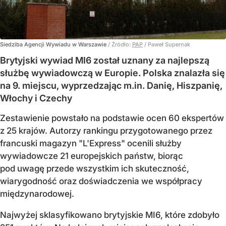
Siedziba Agencji Wywiadu w Warszawie
/ Źródło:
PAP
/
Paweł Supernak
Brytyjski wywiad MI6 został uznany za najlepszą
służbę wywiadowczą w Europie. Polska znalazła się
na 9. miejscu, wyprzedzając m.in. Danię, Hiszpanię,
Włochy i Czechy
Zestawienie powstało na podstawie ocen 60 ekspertów
z 25 krajów. Autorzy rankingu przygotowanego przez
francuski magazyn "L'Express" ocenili służby
wywiadowcze 21 europejskich państw, biorąc
pod uwagę przede wszystkim ich skuteczność,
wiarygodność oraz doświadczenia we współpracy
międzynarodowej.
Najwyżej sklasyfikowano brytyjskie MI6, które zdobyło