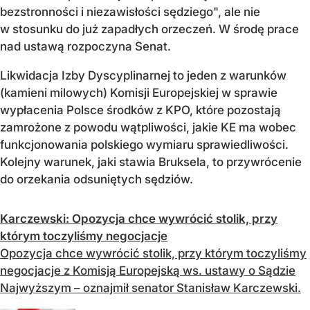
bezstronności i niezawisłości sędziego", ale nie
w stosunku do już zapadłych orzeczeń. W środę prace
nad ustawą rozpoczyna Senat.
Likwidacja Izby Dyscyplinarnej to jeden z warunków
(kamieni milowych) Komisji Europejskiej w sprawie
wypłacenia Polsce środków z KPO, które pozostają
zamrożone z powodu wątpliwości, jakie KE ma wobec
funkcjonowania polskiego wymiaru sprawiedliwości.
Kolejny warunek, jaki stawia Bruksela, to przywrócenie
do orzekania odsuniętych sędziów.
Karczewski: Opozycja chce wywrócić stolik, przy
którym toczyliśmy negocjacje
Opozycja chce wywrócić stolik, przy którym toczyliśmy
negocjacje z Komisją Europejską ws. ustawy o Sądzie
Najwyższym – oznajmił senator Stanisław Karczewski.