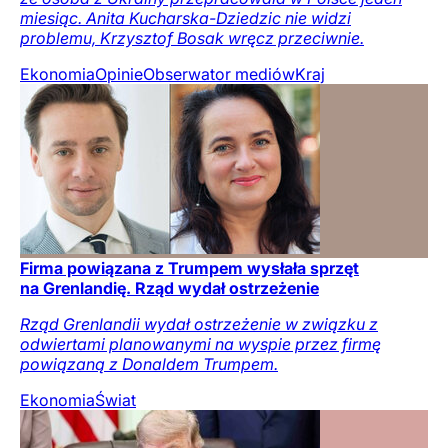
miesiąc. Anita Kucharska-Dziedzic nie widzi
problemu, Krzysztof Bosak wręcz przeciwnie.
Ekonomia
Opinie
Obserwator mediów
Kraj
Firma powiązana z Trumpem wysłała sprzęt
na Grenlandię. Rząd wydał ostrzeżenie
Rząd Grenlandii wydał ostrzeżenie w związku z
odwiertami planowanymi na wyspie przez firmę
powiązaną z Donaldem Trumpem.
Ekonomia
Świat