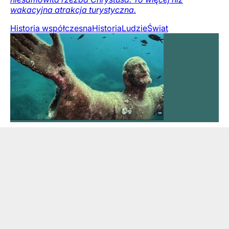
wakacyjna atrakcja turystyczna.
Historia współczesna
Historia
Ludzie
Świat