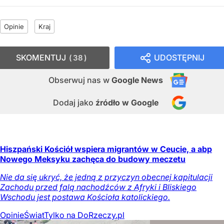
Opinie
Kraj
SKOMENTUJ
UDOSTĘPNIJ
38
Obserwuj nas
w
Google News
Dodaj jako
źródło w Google
Hiszpański Kościół wspiera migrantów w Ceucie, a abp
Nowego Meksyku zachęca do budowy meczetu
Nie da się ukryć, że jedną z przyczyn obecnej kapitulacji
Zachodu przed falą nachodźców z Afryki i Bliskiego
Wschodu jest postawa Kościoła katolickiego.
Opinie
Świat
Tylko na DoRzeczy.pl