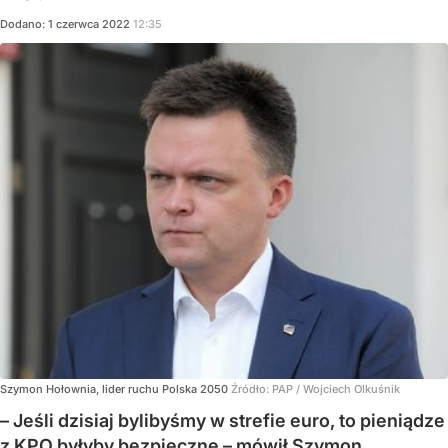
Dodano:
1
czerwca
2022
12:35
Szymon Hołownia, lider ruchu Polska 2050
Źródło:
PAP
/
Wojciech Olkuśnik
– Jeśli dzisiaj bylibyśmy w strefie euro, to pieniądze
z KPO byłyby bezpieczne – mówił Szymon