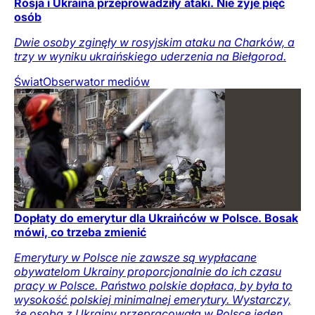
Rosja i Ukraina przeprowadziły ataki. Nie żyje pięć
osób
Dwie osoby zginęły w rosyjskim ataku na Charków, a
trzy w wyniku ukraińskiego uderzenia na Biełgorod.
Świat
Obserwator mediów
Dopłaty do emerytur dla Ukraińców w Polsce. Bosak
mówi, co trzeba zmienić
Emerytury w Polsce nie zawsze są wypłacane
obywatelom Ukrainy proporcjonalnie do ich czasu
pracy w Polsce. Państwo polskie dopłaca, by była to
wysokość polskiej minimalnej emerytury. Wystarczy,
że osoba z Ukrainy przepracowała w Polsce jeden