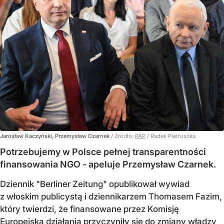
Jarosław Kaczyński, Przemysław Czarnek
/ Źródło:
PAP
/
Radek Pietruszka
Potrzebujemy w Polsce pełnej transparentności
finansowania NGO - apeluje Przemysław Czarnek.
Dziennik "Berliner Zeitung" opublikował wywiad
z włoskim publicystą i dziennikarzem Thomasem Fazim,
który twierdzi, że finansowane przez Komisję
Europejską działania przyczyniły się do zmiany władzy