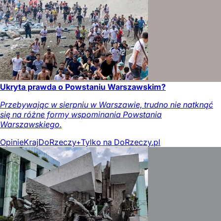
Ukryta prawda o Powstaniu Warszawskim?
Przebywając w sierpniu w Warszawie, trudno nie natknąć
się na różne formy wspominania Powstania
Warszawskiego.
Opinie
Kraj
DoRzeczy+
Tylko na DoRzeczy.pl