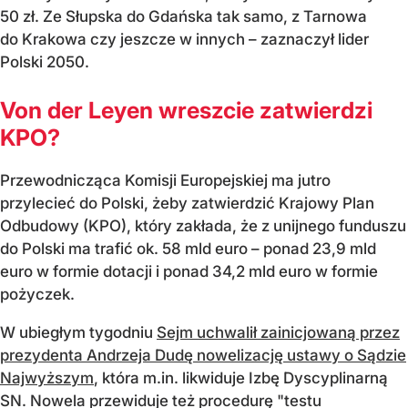
50 zł. Ze Słupska do Gdańska tak samo, z Tarnowa
do Krakowa czy jeszcze w innych – zaznaczył lider
Polski 2050.
Von der Leyen wreszcie zatwierdzi
KPO?
Przewodnicząca Komisji Europejskiej ma jutro
przylecieć do Polski, żeby zatwierdzić Krajowy Plan
Odbudowy (KPO), który zakłada, że z unijnego funduszu
do Polski ma trafić ok. 58 mld euro – ponad 23,9 mld
euro w formie dotacji i ponad 34,2 mld euro w formie
pożyczek.
W ubiegłym tygodniu
Sejm uchwalił zainicjowaną przez
prezydenta Andrzeja Dudę nowelizację ustawy o Sądzie
Najwyższym
, która m.in. likwiduje Izbę Dyscyplinarną
SN. Nowela przewiduje też procedurę "testu