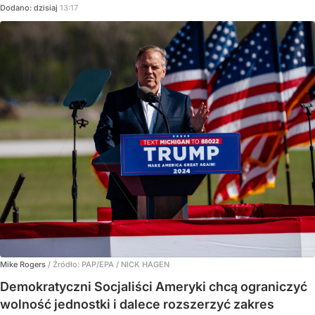
Dodano:
dzisiaj
13:17
Mike Rogers
/ Źródło:
PAP/EPA
/
NICK HAGEN
Demokratyczni Socjaliści Ameryki chcą ograniczyć
wolność jednostki i dalece rozszerzyć zakres