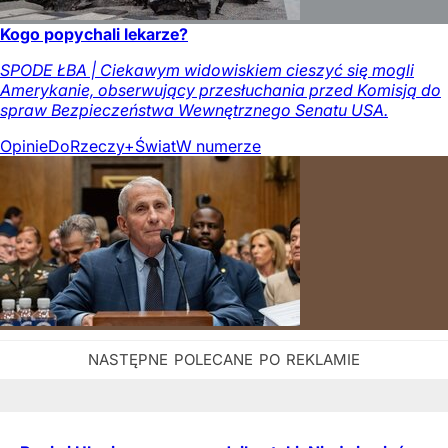
Kogo popychali lekarze?
SPODE ŁBA | Ciekawym widowiskiem cieszyć się mogli
Amerykanie, obserwujący przesłuchania przed Komisją do
spraw Bezpieczeństwa Wewnętrznego Senatu USA.
Opinie
DoRzeczy+
Świat
W numerze