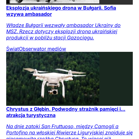
Eksplozja ukraińskiego drona w Bułgarii. Sofia
wzywa ambasador
Władze Bułgarii wezwały ambasador Ukrainy do
MSZ. Rzecz dotyczy eksplozji drona ukraińskiej
produkcji w pobliżu stacji Gazociągu.
Świat
Obserwator mediów
Chrystus z Głębin. Podwodny strażnik pamięci i...
atrakcja turystyczna
Na dnie zatoki San Fruttuoso, między Camogli a
Portofino na włoskiej Riwierze Liguryjskiej znajduje się
niesamowita rzeźba Chrystusa. To więcej niż