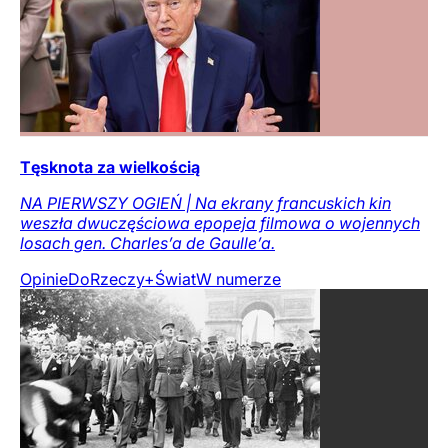
Tęsknota za wielkością
NA PIERWSZY OGIEŃ | Na ekrany francuskich kin
weszła dwuczęściowa epopeja filmowa o wojennych
losach gen. Charles’a de Gaulle’a.
Opinie
DoRzeczy+
Świat
W numerze