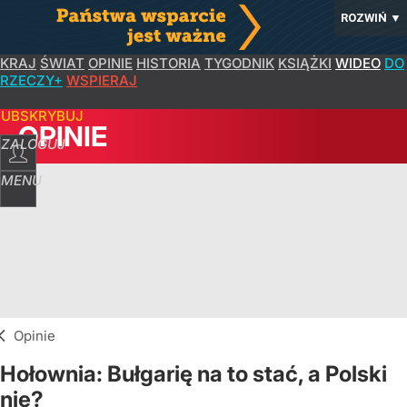
ROZWIŃ
▼
KRAJ
ŚWIAT
OPINIE
HISTORIA
TYGODNIK
KSIĄŻKI
WIDEO
DO
RZECZY+
WSPIERAJ
SUBSKRYBUJ
OPINIE
ZALOGUJ
MENU
Opinie
Hołownia: Bułgarię na to stać, a Polski
nie?