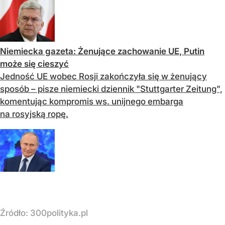
Niemiecka gazeta: Żenujące zachowanie UE, Putin
może się cieszyć
Jedność UE wobec Rosji zakończyła się w żenujący
sposób – pisze niemiecki dziennik "Stuttgarter Zeitung",
komentując kompromis ws. unijnego embarga
na rosyjską ropę.
Źródło:
300polityka.pl