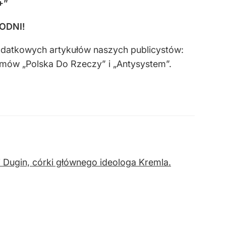
+”
GODNI!
odatkowych artykułów naszych publicystów:
amów „Polska Do Rzeczy” i „Antysystem”.
i Dugin, córki głównego ideologa Kremla.