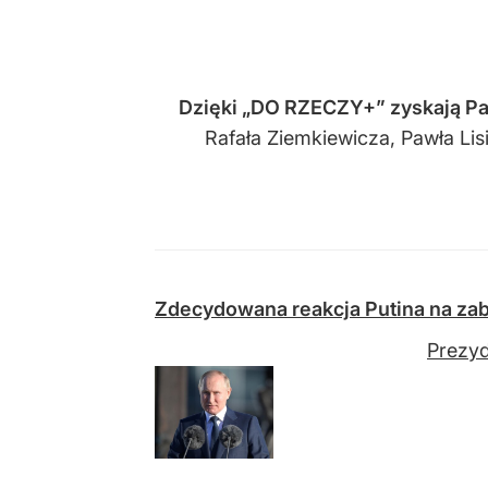
Dzięki
„DO RZECZY+” zyskają Pa
Rafała Ziemkiewicza, Pawła Li
Zdecydowana reakcja Putina na za
Prezyd