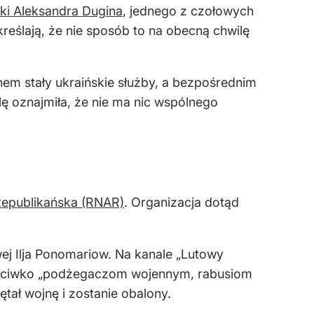
rki Aleksandra Dugina
, jednego z czołowych
kreślają, że nie sposób to na obecną chwilę
hem stały ukraińskie służby, a bezpośrednim
ę oznajmiła, że nie ma nic wspólnego
Republikańska (RNAR)
. Organizacja dotąd
ej Ilja Ponomariow. Na kanale „Lutowy
przeciwko „podżegaczom wojennym, rabusiom
ętał wojnę i zostanie obalony.