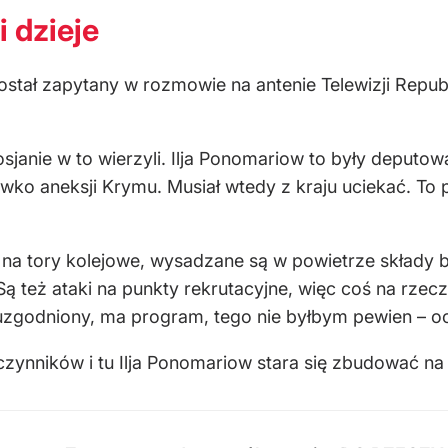
i dzieje
stał zapytany w rozmowie na antenie Telewizji Republi
janie w to wierzyli. Ilja Ponomariow to były deputo
iwko aneksji Krymu. Musiał wtedy z kraju uciekać. T
a tory kolejowe, wysadzane są w powietrze składy bro
 też ataki na punkty rekrutacyjne, więc coś na rzeczy
uzgodniony, ma program, tego nie byłbym pewien – oce
czynników i tu Ilja Ponomariow stara się zbudować na t