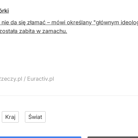
órki
 nie da się złamać – mówi określany "głównym ideolo
została zabita w zamachu.
eczy.pl / Euractiv.pl
Kraj
Świat