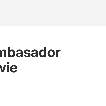
 ambasador
wie