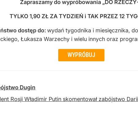
Zapraszamy do wypróbowania „DO RZECZY
TYLKO 1,90 ZŁ ZA TYDZIEŃ i TAK PRZEZ 12 TY
ństwo dostęp do
:
wydań tygodnika i miesięcznika, d
sickiego, Łukasza Warzechy i wielu innych oraz progr
WYPRÓBUJ
bójstwo Dugin
ent Rosji Władimir Putin skomentował zabójstwo Dari