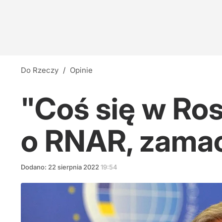
Do Rzeczy
/
Opinie
"Coś się w Ros
o RNAR, zamac
Dodano:
22
sierpnia
2022
19:54