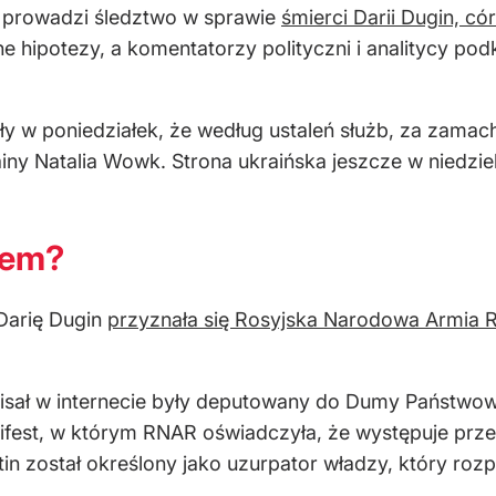
ej prowadzi śledztwo w sprawie
śmierci Darii Dugin, có
e hipotezy, a komentatorzy polityczni i analitycy pod
y w poniedziałek, że według ustaleń służb, za zamac
ny Natalia Wowk. Strona ukraińska jeszcze w niedziel
hem?
Darię Dugin
przyznała się Rosyjska Narodowa Armia 
pisał w internecie były deputowany do Dumy Państwow
anifest, w którym RNAR oświadczyła, że występuje 
tin został określony jako uzurpator władzy, który rozp