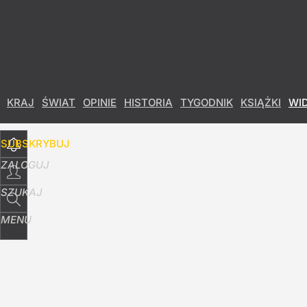
Udostępnij
0
Skomentuj
KRAJ
ŚWIAT
OPINIE
HISTORIA
TYGODNIK
KSIĄŻKI
WI
SUBSKRYBUJ
ZALOGUJ
SZUKAJ
MENU