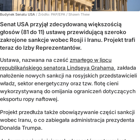
Budynek Senatu USA
/ Źródło:
PAP/EPA
/
Shawn Thew
Senat USA przyjął zdecydowaną większością
głosów (81 do 11) ustawę przewidującą szeroko
zakrojone sankcje wobec Rosji i Iranu. Projekt trafi
teraz do Izby Reprezentantów.
Ustawa, nazwana na cześć
zmarłego w lipcu
republikańskiego senatora Lindseya Grahama
, zakłada
nałożenie nowych sankcji na rosyjskich przedstawicieli
władz, sektor energetyczny oraz tzw. flotę cieni
wykorzystywaną do omijania ograniczeń dotyczących
eksportu ropy naftowej.
Projekt przedłuża także obowiązywanie części sankcji
wobec Iranu, o co zabiegała administracja prezydenta
Donalda Trumpa.