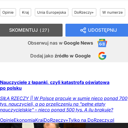
Opinie
Kraj
Unia Europejska
DoRzeczy+
W numerze
SKOMENTUJ
UDOSTĘPNIJ
27
Obserwuj nas
w
Google News
Dodaj jako
źródło w Google
Nauczyciele z łapanki, czyli katastrofa oświatowa
po polsku
SIŁĄ RZECZY || W Polsce pracuje w sumie nieco ponad 700
tys. nauczycieli, a po przeliczeniu na "pełne etaty
nauczycielskie" – nieco ponad 500 tys. A ilu brakuje?
Opinie
Ekonomia
Kraj
DoRzeczy+
Tylko na DoRzeczy.pl