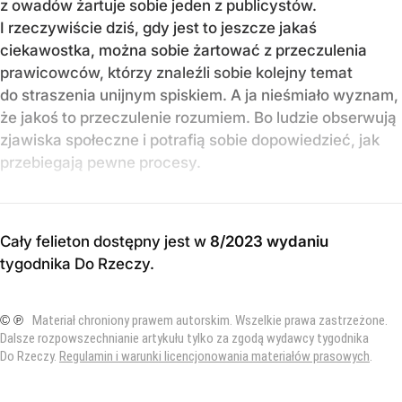
z owadów żartuje sobie jeden z publicystów.
I rzeczywiście dziś, gdy jest to jeszcze jakaś
ciekawostka, można sobie żartować z przeczulenia
prawicowców, którzy znaleźli sobie kolejny temat
do straszenia unijnym spiskiem. A ja nieśmiało wyznam,
że jakoś to przeczulenie rozumiem. Bo ludzie obserwują
zjawiska społeczne i potrafią sobie dopowiedzieć, jak
przebiegają pewne procesy.
Cały felieton dostępny jest w
8/2023 wydaniu
tygodnika Do Rzeczy
.
© ℗
Materiał chroniony prawem autorskim. Wszelkie prawa zastrzeżone.
Dalsze rozpowszechnianie artykułu tylko za zgodą wydawcy tygodnika
Do Rzeczy.
Regulamin i warunki licencjonowania materiałów prasowych
.