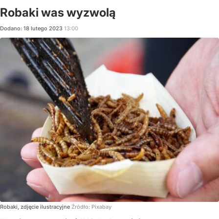
Robaki was wyzwolą
Dodano:
18
lutego
2023
13:00
Robaki, zdjęcie ilustracyjne
Źródło:
Pixabay