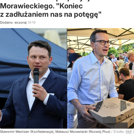
Morawieckiego. "Koniec
z zadłużaniem nas na potęgę"
Dodano:
wczoraj
19:19
Sławomir Mentzen (Konfederacja), Mateusz Morawiecki (Rozwój Plus)
/ Źródło:
PAP
/