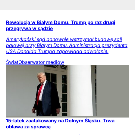
Rewolucja w Białym Domu. Trump po raz drugi
przegrywa w sądzie
Amerykański sąd ponownie wstrzymał budowę sali
balowej przy Białym Domu. Administracja prezydenta
USA Donalda Trumpa zapowiada odwołanie.
Świat
Obserwator mediów
15-latek zaatakowany na Dolnym Śląsku. Trwa
obława za sprawcą