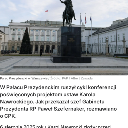
Pałac Prezydencki w Warszawie
/ Źródło:
PAP
/
Albert Zawada
W Pałacu Prezydenckim ruszył cykl konferencji
poświęconych projektom ustaw Karola
Nawrockiego. Jak przekazał szef Gabinetu
Prezydenta RP Paweł Szefernaker, rozmawiano
o CPK.
6 sierpnia 2025 roku Karol Nawrocki złożył przed