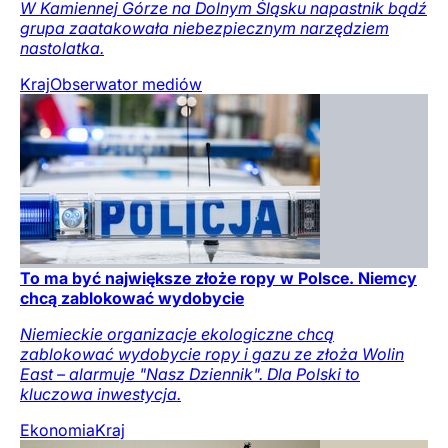
W Kamiennej Górze na Dolnym Śląsku napastnik bądź
grupa zaatakowała niebezpiecznym narzędziem
nastolatka.
Kraj
Obserwator mediów
To ma być największe złoże ropy w Polsce. Niemcy
chcą zablokować wydobycie
Niemieckie organizacje ekologiczne chcą
zablokować wydobycie ropy i gazu ze złoża Wolin
East – alarmuje "Nasz Dziennik". Dla Polski to
kluczowa inwestycja.
Ekonomia
Kraj