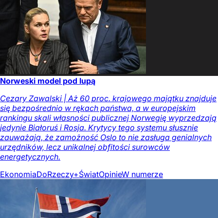
Norweski model pod lupą
Cezary Zawalski | Aż 60 proc. krajowego majątku znajduje
się bezpośrednio w rękach państwa, a w europejskim
rankingu skali własności publicznej Norwegię wyprzedzają
jedynie Białoruś i Rosja. Krytycy tego systemu słusznie
zauważają, że zamożność Oslo to nie zasługa genialnych
urzędników, lecz unikalnej obfitości surowców
energetycznych.
Ekonomia
DoRzeczy+
Świat
Opinie
W numerze