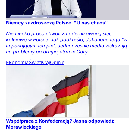
Niemcy zazdroszczą Polsce. "U nas chaos"
Niemiecka prasa chwali zmodernizowaną sieć
kolejową w Polsce. Jak podkreśla, dokonano tego "w
imponującym tempie". Jednocześnie media wskazują
na problemy po drugiej stronie Odry.
Ekonomia
Świat
Kraj
Opinie
Współpraca z Konfederacją? Jasna odpowiedź
Morawieckiego