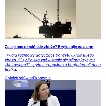
Zaleje nas ukraińskie zboże? Bryłka bije na alarm
Trwają rozmowy dotyczące tranzytu ukraińskiego
zboża. "Czy Polska znów stanie się ofiarą kryzysu
zbożowego?" – pyta europosłanka Konfederacji Anna
Bryłka.
Opinie
Kraj
Świat
Ekonomia