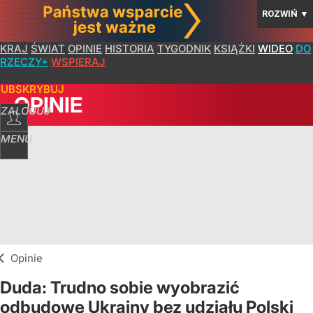
ROZWIŃ
▼
KRAJ
ŚWIAT
OPINIE
HISTORIA
TYGODNIK
KSIĄŻKI
WIDEO
DO
RZECZY+
WSPIERAJ
SUBSKRYBUJ
OPINIE
ZALOGUJ
MENU
Opinie
Duda: Trudno sobie wyobrazić
odbudowę Ukrainy bez udziału Polski