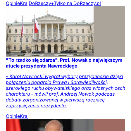
Opinie
Kraj
DoRzeczy+
Tylko na DoRzeczy.pl
"To rzadko się zdarza". Prof. Nowak o największym
atucie prezydenta Nawrockiego
– Karol Nawrocki wygrał wybory prezydenckie dzięki
połączeniu poparcia Prawa i Sprawiedliwości,
szerokiego ruchu obywatelskiego oraz własnych cech
charakteru – mówił prof. Andrzej Nowak podczas
debaty zorganizowanej w pierwszą rocznicę
zaprzysiężenia prezydenta.
Opinie
Kraj