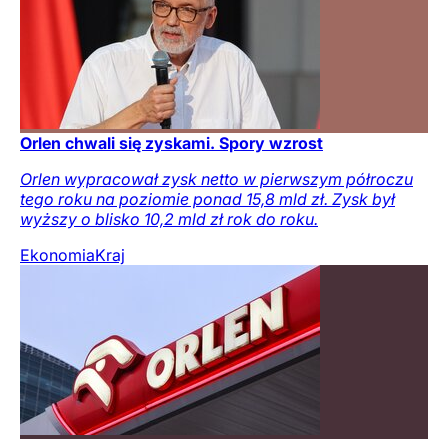
Orlen chwali się zyskami. Spory wzrost
Orlen wypracował zysk netto w pierwszym półroczu
tego roku na poziomie ponad 15,8 mld zł. Zysk był
wyższy o blisko 10,2 mld zł rok do roku.
Ekonomia
Kraj