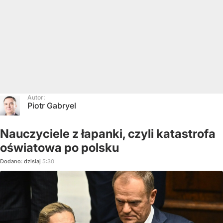
Autor:
Piotr Gabryel
Nauczyciele z łapanki, czyli katastrofa
oświatowa po polsku
Dodano:
dzisiaj
5:30