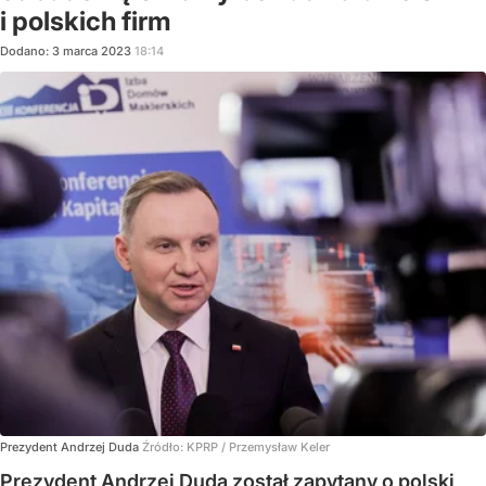
i polskich firm
Dodano:
3
marca
2023
18:14
Prezydent Andrzej Duda
Źródło:
KPRP / Przemysław Keler
Prezydent Andrzej Duda został zapytany o polski