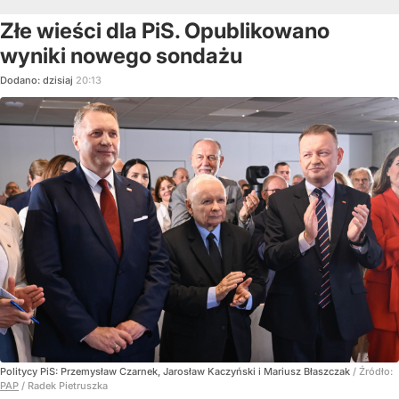
Złe wieści dla PiS. Opublikowano
wyniki nowego sondażu
Dodano:
dzisiaj
20:13
Politycy PiS: Przemysław Czarnek, Jarosław Kaczyński i Mariusz Błaszczak
/ Źródło:
PAP
/
Radek Pietruszka