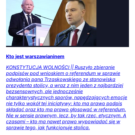
Kto jest warszawianinem
KONSTYTUCJA WOLNOŚCI || Ruszyło zbieranie
podpisów pod wnioskiem o referendum w sprawie
odwołania pana Trzaskowskiego ze stanowiska
prezydenta stolicy, a wraz z nim jeden z najbardziej
bezsensownych, ale jednocześnie
charakterystycznych sporów, napędzających emocje
nie tylko wokół tej inicjatywy: kto ma prawo podpis
składać oraz kto ma prawo głosować w referendum.
Nie w sensie prawnym, lecz, by tak rzec, etycznym. A
czasami – kto ma nawet prawo wypowiadać się w
sprawie tego, jak funkcjonuje stolica.