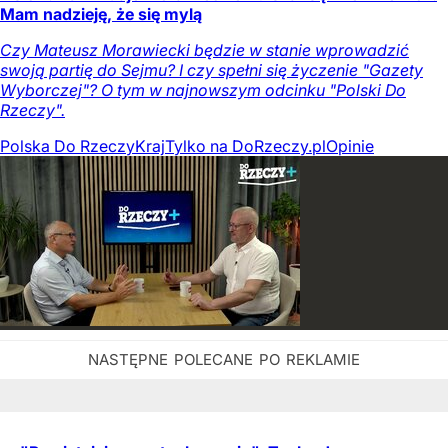
Mam nadzieję, że się mylą
Czy Mateusz Morawiecki będzie w stanie wprowadzić
swoją partię do Sejmu? I czy spełni się życzenie "Gazety
Wyborczej"? O tym w najnowszym odcinku "Polski Do
Rzeczy".
Polska Do Rzeczy
Kraj
Tylko na DoRzeczy.pl
Opinie