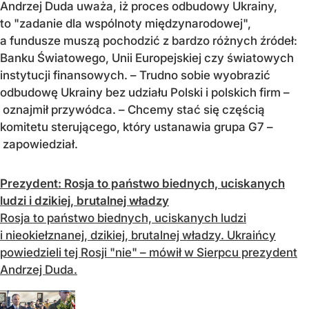
Andrzej Duda uważa, iż proces odbudowy Ukrainy,
to "zadanie dla wspólnoty międzynarodowej",
a fundusze muszą pochodzić z bardzo różnych źródeł:
Banku Światowego, Unii Europejskiej czy światowych
instytucji finansowych. – Trudno sobie wyobrazić
odbudowę Ukrainy bez udziału Polski i polskich firm –
oznajmił przywódca. – Chcemy stać się częścią
komitetu sterującego, który ustanawia grupa G7 –
zapowiedział.
Prezydent: Rosja to państwo biednych, uciskanych
ludzi i dzikiej, brutalnej władzy
Rosja to państwo biednych, uciskanych ludzi
i nieokiełznanej, dzikiej, brutalnej władzy. Ukraińcy
powiedzieli tej Rosji "nie" – mówił w Sierpcu prezydent
Andrzej Duda.