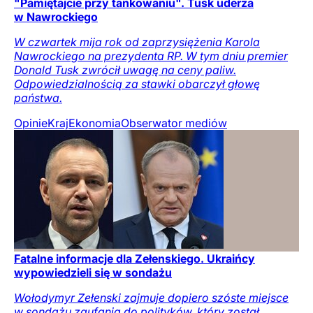
"Pamiętajcie przy tankowaniu". Tusk uderza
w Nawrockiego
W czwartek mija rok od zaprzysiężenia Karola
Nawrockiego na prezydenta RP. W tym dniu premier
Donald Tusk zwrócił uwagę na ceny paliw.
Odpowiedzialnością za stawki obarczył głowę
państwa.
Opinie
Kraj
Ekonomia
Obserwator mediów
Fatalne informacje dla Zełenskiego. Ukraińcy
wypowiedzieli się w sondażu
Wołodymyr Zełenski zajmuje dopiero szóste miejsce
w sondażu zaufania do polityków, który został