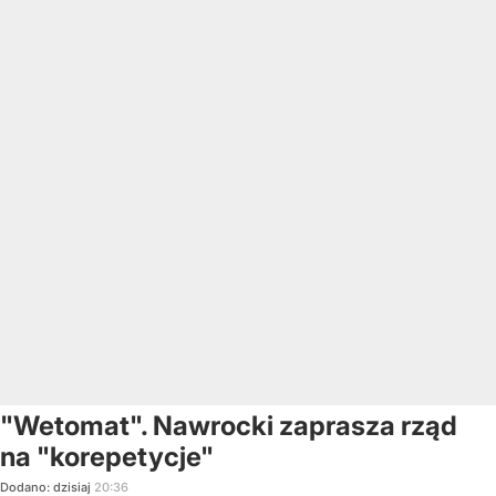
"Wetomat". Nawrocki zaprasza rząd
na "korepetycje"
Dodano:
dzisiaj
20:36