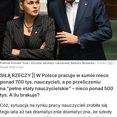
Premier Donald Tusk i minister edukacji narodowej Barbara Nowacka
/ Źródło:
PAP
/
Radek Pietruszka
SIŁĄ RZECZY || W Polsce pracuje w sumie nieco
ponad 700 tys. nauczycieli, a po przeliczeniu
na "pełne etaty nauczycielskie" – nieco ponad 500
tys. A ilu brakuje?
Cóż, sytuacja na rynku pracy nauczycieli zrobiła się
tego lata aż tak dramatycznie dramatyczna, że szkoły