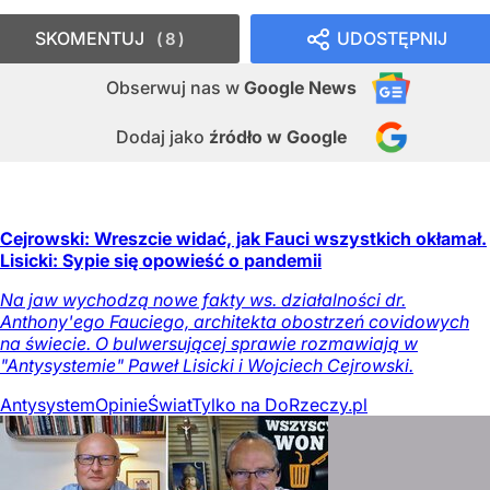
SKOMENTUJ
UDOSTĘPNIJ
8
Obserwuj nas
w
Google News
Dodaj jako
źródło w Google
Cejrowski: Wreszcie widać, jak Fauci wszystkich okłamał.
Lisicki: Sypie się opowieść o pandemii
Na jaw wychodzą nowe fakty ws. działalności dr.
Anthony'ego Fauciego, architekta obostrzeń covidowych
na świecie. O bulwersującej sprawie rozmawiają w
"Antysystemie" Paweł Lisicki i Wojciech Cejrowski.
Antysystem
Opinie
Świat
Tylko na DoRzeczy.pl