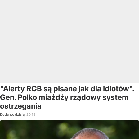
"Alerty RCB są pisane jak dla idiotów".
Gen. Polko miażdży rządowy system
ostrzegania
Dodano:
dzisiaj
20:13