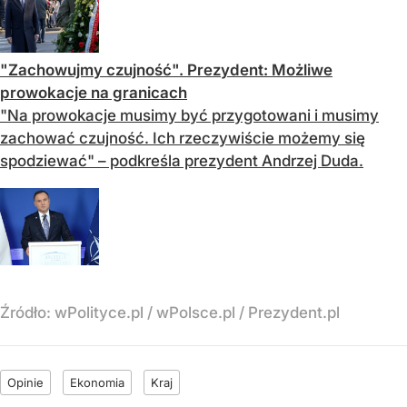
"Zachowujmy czujność". Prezydent: Możliwe
prowokacje na granicach
"Na prowokacje musimy być przygotowani i musimy
zachować czujność. Ich rzeczywiście możemy się
spodziewać" – podkreśla prezydent Andrzej Duda.
Źródło:
wPolityce.pl
/
wPolsce.pl / Prezydent.pl
Opinie
Ekonomia
Kraj