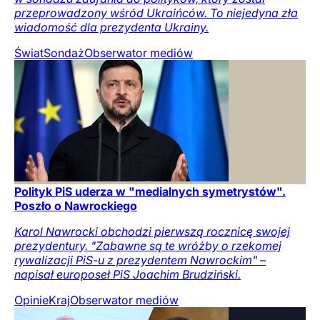
przeprowadzony wśród Ukraińców. To niejedyna zła
wiadomość dla prezydenta Ukrainy.
Świat
Sondaż
Obserwator mediów
Polityk PiS uderza w "medialnych symetrystów".
Poszło o Nawrockiego
Karol Nawrocki obchodzi pierwszą rocznicę swojej
prezydentury. "Zabawne są te wróżby o rzekomej
rywalizacji PiS-u z prezydentem Nawrockim" –
napisał europoseł PiS Joachim Brudziński.
Opinie
Kraj
Obserwator mediów