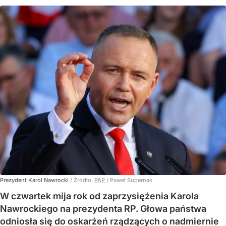
Prezydent Karol Nawrocki
/ Źródło:
PAP
/
Paweł Supernak
W czwartek mija rok od zaprzysiężenia Karola
Nawrockiego na prezydenta RP. Głowa państwa
odniosła się do oskarżeń rządzących o nadmiernie