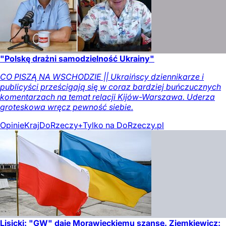
"Polskę drażni samodzielność Ukrainy"
CO PISZĄ NA WSCHODZIE || Ukraińscy dziennikarze i
publicyści prześcigają się w coraz bardziej buńczucznych
komentarzach na temat relacji Kijów-Warszawa. Uderza
groteskowa wręcz pewność siebie.
Opinie
Kraj
DoRzeczy+
Tylko na DoRzeczy.pl
Lisicki: "GW" daje Morawieckiemu szansę. Ziemkiewicz: