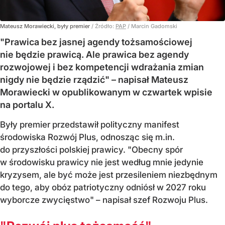
Mateusz Morawiecki, były premier
/ Źródło:
PAP
/
Marcin Gadomski
"Prawica bez jasnej agendy tożsamościowej
nie będzie prawicą. Ale prawica bez agendy
rozwojowej i bez kompetencji wdrażania zmian
nigdy nie będzie rządzić" – napisał Mateusz
Morawiecki w opublikowanym w czwartek wpisie
na portalu X.
Były premier przedstawił polityczny manifest
środowiska Rozwój Plus, odnosząc się m.in.
do przyszłości polskiej prawicy. "Obecny spór
w środowisku prawicy nie jest według mnie jedynie
kryzysem, ale być może jest przesileniem niezbędnym
do tego, aby obóz patriotyczny odniósł w 2027 roku
wyborcze zwycięstwo" – napisał szef Rozwoju Plus.