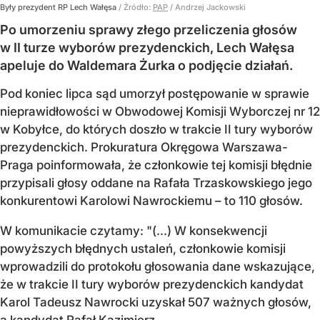
Były prezydent RP Lech Wałęsa
/ Źródło:
PAP
/
Andrzej Jackowski
Po umorzeniu sprawy złego przeliczenia głosów
w II turze wyborów prezydenckich, Lech Wałęsa
apeluje do Waldemara Żurka o podjęcie działań.
Pod koniec lipca sąd umorzył postępowanie w sprawie
nieprawidłowości w Obwodowej Komisji Wyborczej nr 12
w Kobyłce, do których doszło w trakcie II tury wyborów
prezydenckich. Prokuratura Okręgowa Warszawa-
Praga poinformowała, że członkowie tej komisji błędnie
przypisali głosy oddane na Rafała Trzaskowskiego jego
konkurentowi Karolowi Nawrockiemu – to 110 głosów.
W komunikacie czytamy: "(...) W konsekwencji
powyższych błędnych ustaleń, członkowie komisji
wprowadzili do protokołu głosowania dane wskazujące,
że w trakcie II tury wyborów prezydenckich kandydat
Karol Tadeusz Nawrocki uzyskał 507 ważnych głosów,
a kandydat Rafał Kazimierz...