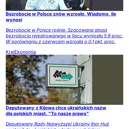
Bezrobocie w Polsce znów wzrosło. Wiadomo, ile
wynosi
Bezrobocie w Polsce rośnie. Szacowana stopa
bezrobocia rejestrowanego w lipcu wyniosła 5,9 proc.
W porównaniu z czerwcem wzrosła o 0,1 pkt. proc.
Kraj
Ekonomia
Deputowany z Kijowa chce ukraińskich nazw
dla polskich miast. "To nasze prawo"
Deputowany Rady Najwyższej Ukrainy Ihor Huź