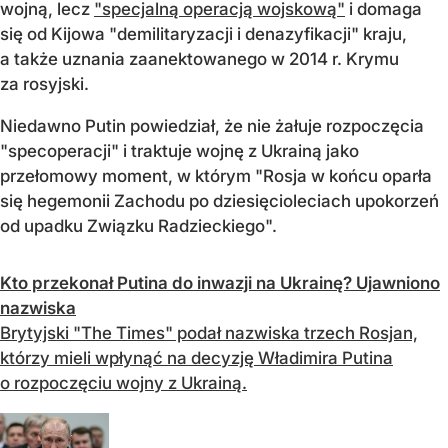
wojną, lecz
"specjalną operacją wojskową"
i domaga
się od Kijowa "demilitaryzacji i denazyfikacji" kraju,
a także uznania zaanektowanego w 2014 r. Krymu
za rosyjski.
Niedawno Putin powiedział, że nie żałuje rozpoczęcia
"specoperacji" i traktuje wojnę z Ukrainą jako
przełomowy moment, w którym "Rosja w końcu oparła
się hegemonii Zachodu po dziesięcioleciach upokorzeń
od upadku Związku Radzieckiego".
Kto przekonał Putina do inwazji na Ukrainę? Ujawniono
nazwiska
Brytyjski "The Times" podał nazwiska trzech Rosjan,
którzy mieli wpłynąć na decyzję Władimira Putina
o rozpoczęciu wojny z Ukrainą.