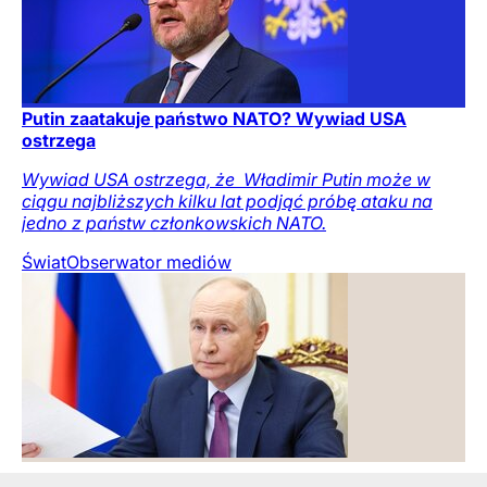
Putin zaatakuje państwo NATO? Wywiad USA
ostrzega
Wywiad USA ostrzega, że ​ Władimir Putin może w
ciągu najbliższych kilku lat podjąć próbę ataku na
jedno z państw członkowskich NATO.
Świat
Obserwator mediów