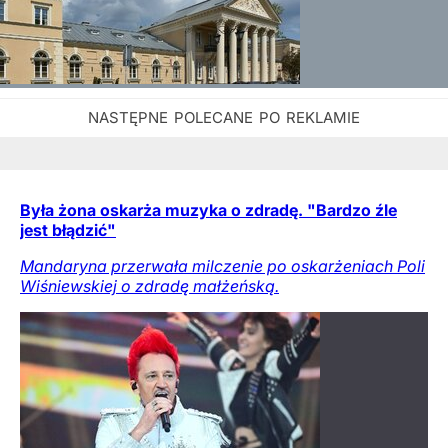
Była żona oskarża muzyka o zdradę. "Bardzo źle
jest błądzić"
Mandaryna przerwała milczenie po oskarżeniach Poli
Wiśniewskiej o zdradę małżeńską.