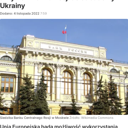
Ukrainy
Dodano:
4
listopada
2022
7:59
Siedziba Banku Centralnego Rosji w Moskwie
Źródło:
Wikimedia Commons
Unia Europejska bada możliwość wykorzystania