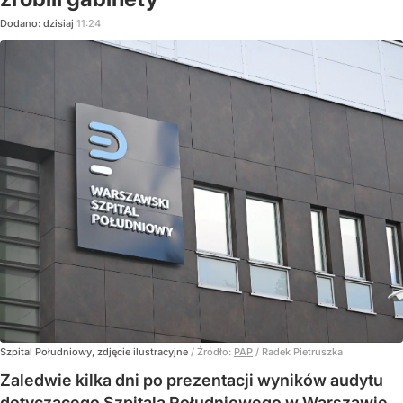
Dodano:
dzisiaj
11:24
Szpital Południowy, zdjęcie ilustracyjne
/ Źródło:
PAP
/
Radek Pietruszka
Zaledwie kilka dni po prezentacji wyników audytu
dotyczącego Szpitala Południowego w Warszawie