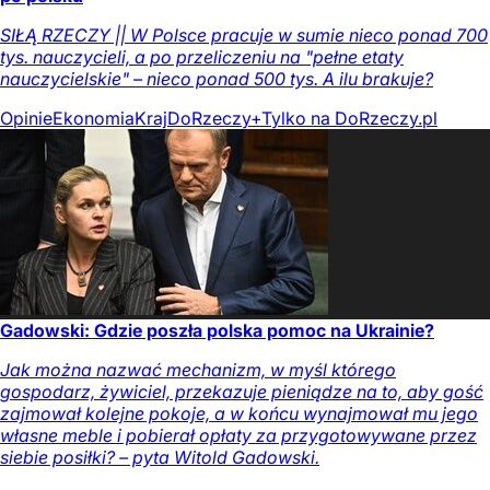
SIŁĄ RZECZY || W Polsce pracuje w sumie nieco ponad 700
tys. nauczycieli, a po przeliczeniu na "pełne etaty
nauczycielskie" – nieco ponad 500 tys. A ilu brakuje?
Opinie
Ekonomia
Kraj
DoRzeczy+
Tylko na DoRzeczy.pl
Gadowski: Gdzie poszła polska pomoc na Ukrainie?
Jak można nazwać mechanizm, w myśl którego
gospodarz, żywiciel, przekazuje pieniądze na to, aby gość
zajmował kolejne pokoje, a w końcu wynajmował mu jego
własne meble i pobierał opłaty za przygotowywane przez
siebie posiłki? – pyta Witold Gadowski.