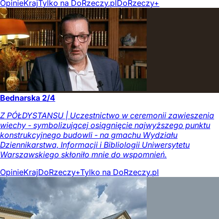
Opinie
Kraj
Tylko na DoRzeczy.pl
DoRzeczy+
Bednarska 2/4
Z PÓŁDYSTANSU | Uczestnictwo w ceremonii zawieszenia
wiechy - symbolizującej osiągnięcie najwyższego punktu
konstrukcyjnego budowli - na gmachu Wydziału
Dziennikarstwa, Informacji i Bibliologii Uniwersytetu
Warszawskiego skłoniło mnie do wspomnień.
Opinie
Kraj
DoRzeczy+
Tylko na DoRzeczy.pl