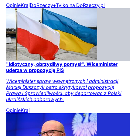
Opinie
Kraj
DoRzeczy+
Tylko na DoRzeczy.pl
"Idiotyczny, obrzydliwy pomysł". Wiceminister
uderza w propozycję PiS
Wiceminister spraw wewnętrznych i administracji
Maciej Duszczyk ostro skrytykował propozycję
Prawa i Sprawiedliwości, aby deportować z Polski
ukraińskich poborowych.
Opinie
Kraj