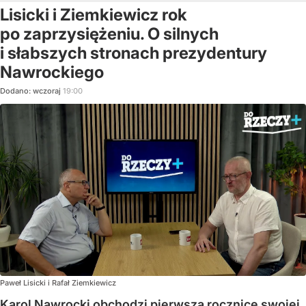
Lisicki i Ziemkiewicz rok
po zaprzysiężeniu. O silnych
i słabszych stronach prezydentury
Nawrockiego
Dodano:
wczoraj
19:00
Paweł Lisicki i Rafał Ziemkiewicz
Karol Nawrocki obchodzi pierwszą rocznicę swojej