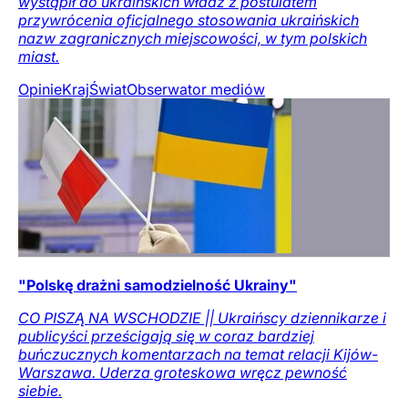
wystąpił do ukraińskich władz z postulatem
przywrócenia oficjalnego stosowania ukraińskich
nazw zagranicznych miejscowości, w tym polskich
miast.
Opinie
Kraj
Świat
Obserwator mediów
"Polskę drażni samodzielność Ukrainy"
CO PISZĄ NA WSCHODZIE || Ukraińscy dziennikarze i
publicyści prześcigają się w coraz bardziej
buńczucznych komentarzach na temat relacji Kijów-
Warszawa. Uderza groteskowa wręcz pewność
siebie.