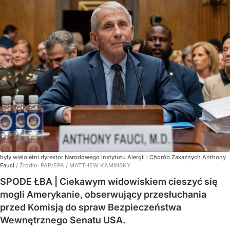
były wieloletni dyrektor Narodowego Instytutu Alergii i Chorób Zakaźnych Anthony
Fauci
/ Źródło:
PAP/EPA
/
MATTHEW KAMINSKY
SPODE ŁBA | Ciekawym widowiskiem cieszyć się
mogli Amerykanie, obserwujący przesłuchania
przed Komisją do spraw Bezpieczeństwa
Wewnętrznego Senatu USA.