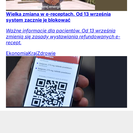
Wielka zmiana w e-receptach. Od 13 września
system zacznie je blokować
Ważne informacje dla pacjentów. Od 13 września
zmienią się zasady wystawiania refundowanych e-
recept.
Ekonomia
Kraj
Zdrowie