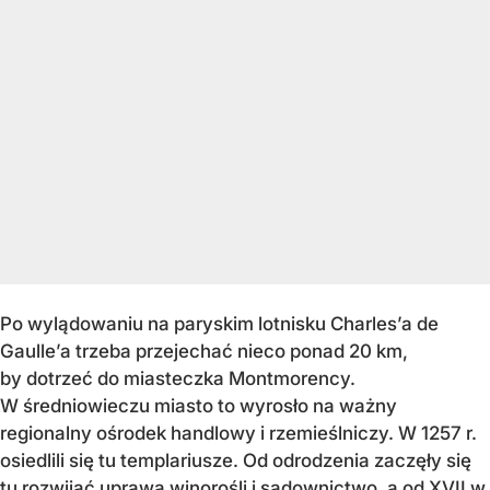
Po wylądowaniu na paryskim lotnisku Charles’a de
Gaulle’a trzeba przejechać nieco ponad 20 km,
by dotrzeć do miasteczka Montmorency.
W średniowieczu miasto to wyrosło na ważny
regionalny ośrodek handlowy i rzemieślniczy. W 1257 r.
osiedlili się tu templariusze. Od odrodzenia zaczęły się
tu rozwijać uprawa winorośli i sadownictwo, a od XVII w.