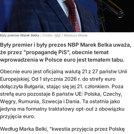
Były premier Marek Belka
/ Źródło:
PAP
/
Mateusz Marek
Były premier i były prezes NBP Marek Belka uważa,
że przez "propagandę PiS", obecnie temat
wprowadzenia w Polsce euro jest tematem tabu.
Obecnie euro jest oficjalną walutą 21 z 27 państw Unii
Europejskiej. Od 1 stycznia 2026 r. do strefy euro
dołączyła Bułgaria, stając się jej 21. członkiem.
Poza
strefą euro pozostaje 6 państw UE:
Polska, Czechy,
Węgry, Rumunia, Szwecja i Dania
. Ta ostatnia jako
jedyna ma formalny traktatowy opt-out z obowiązku
przyjęcia euro.
Według Marka Belki, "kwestia przyjęcia przez Polskę