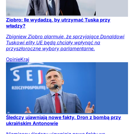
Ziobro: Ile wydadzą, by utrzymać Tuska przy
władzy?
Zbigniew Ziobro alarmuje, że sprzyjające Donaldowi
Tuskowi elity UE będą chciały wpłynąć na
przyszłoroczne wybory parlamentarne.
Opinie
Kraj
Śledczy ujawniają nowe fakty. Dron z bombą przy
ukraińskim Antonowie
Niemieccy śledczy ujawniają nowe fakty ws.