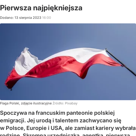
Pierwsza najpiękniejsza
Dodano:
13
sierpnia
2023
16:00
Flaga Polski, zdjęcie ilustracyjne
Źródło:
Pixabay
Spoczywa na francuskim panteonie polskiej
emigracji. Jej urodą i talentem zachwycano się
w Polsce, Europie i USA, ale zamiast kariery wybrała
rodzinę. Skromna urzędniczka, agentka, pierwsza