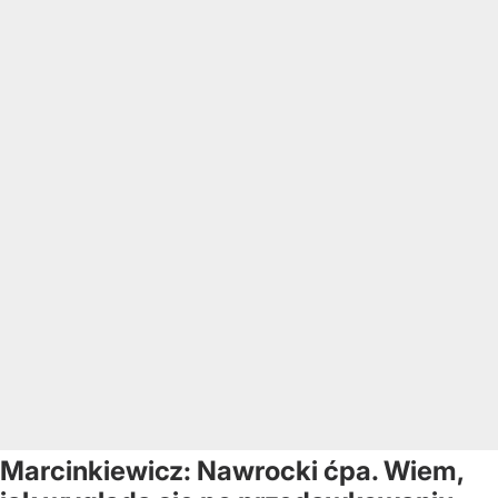
Marcinkiewicz: Nawrocki ćpa. Wiem,