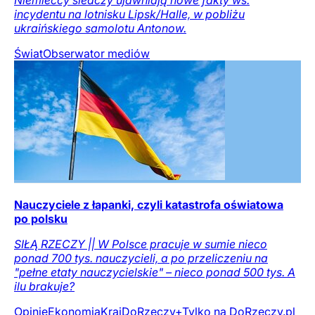
incydentu na lotnisku Lipsk/Halle, w pobliżu
ukraińskiego samolotu Antonow.
Świat
Obserwator mediów
Nauczyciele z łapanki, czyli katastrofa oświatowa
po polsku
SIŁĄ RZECZY || W Polsce pracuje w sumie nieco
ponad 700 tys. nauczycieli, a po przeliczeniu na
"pełne etaty nauczycielskie" – nieco ponad 500 tys. A
ilu brakuje?
Opinie
Ekonomia
Kraj
DoRzeczy+
Tylko na DoRzeczy.pl