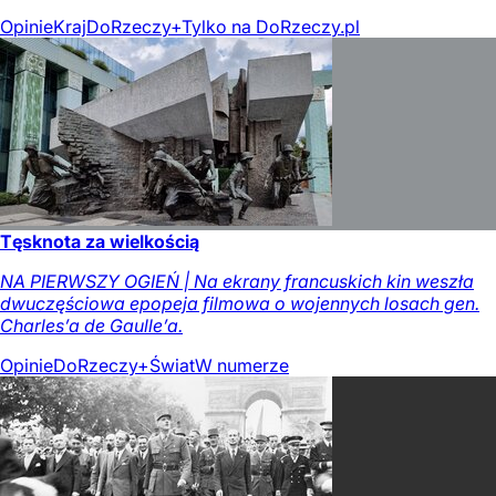
Opinie
Kraj
DoRzeczy+
Tylko na DoRzeczy.pl
Tęsknota za wielkością
NA PIERWSZY OGIEŃ | Na ekrany francuskich kin weszła
dwuczęściowa epopeja filmowa o wojennych losach gen.
Charles’a de Gaulle’a.
Opinie
DoRzeczy+
Świat
W numerze