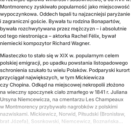
Montmorency zyskiwało popularność jako miejscowość
wypoczynkowa. Oddech łapali tu najzacniejsi paryżanie
i zagraniczni goście. Bywała tu rodzina Bonapartów,
bywała rozchwytywana przez mężczyzn – i absolutnie
od tego niestroniąca – aktorka Rachel Félix, bywał
niemiecki kompozytor Richard Wagner.
Miasteczko to stało się w XIX w. popularnym celem
polskiej emigracji, po upadku powstania listopadowego
schronienia szukało tu wielu Polaków. Podparyski kurort
przyciągał największych, w tym Mickiewicza
czy Chopina. Odkąd na miejscowej nekropolii złożono
na wieczny spoczynek ciało zmarłego w 1841 r. Juliana
Ursyna Niemcewicza, na cmentarzu Les Champeaux
w Montmorency przybywało nagrobków z polskimi
nazwiskami. Mickiewicz, Norwid, Piłsudski (Bronisław,
brat Józefa), Sosnkowski, Niemcewicz, Boznańska…