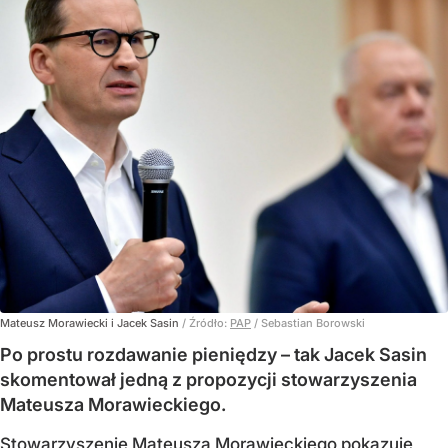
Mateusz Morawiecki i Jacek Sasin
/ Źródło:
PAP
/
Sebastian Borowski
Po prostu rozdawanie pieniędzy – tak Jacek Sasin
skomentował jedną z propozycji stowarzyszenia
Mateusza Morawieckiego.
Stowarzyszenie Mateusza Morawieckiego pokazuje