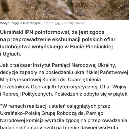
Wołyń. Zdjęcie ilustracyjne
/ Źródło:
PAP
/
Vitaliy Hrabar
Ukraiński IPN poinformował, że jest zgoda
na przeprowadzenie ekshumacji polskich ofiar
ludobójstwa wołyńskiego w Hucie Pieniackiej
i Ugłach.
Jak przekazał Instytut Pamięci Narodowej Ukrainy,
decyzje zapadły na posiedzeniu ukraińskiej Państwowej
Międzyresortowej Komisji ds. Upamiętnienia
Uczestników Operacji Antyterrorystycznej, Ofiar Wojny
i Represji Politycznych. Posiedzenie odbyło się w piątek.
"W ramach realizacji ustaleń osiągniętych przez
Ukraińsko-Polską Grupę Roboczą ds. Pamięci
Narodowej komisja wyraziła zgodę na przeprowadzenie
badań ekshumacyjnych na terenie dawnej wsi Huta