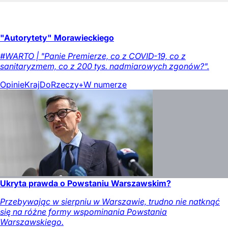
"Autorytety" Morawieckiego
#WARTO | "Panie Premierze, co z COVID-19, co z
sanitaryzmem, co z 200 tys. nadmiarowych zgonów?".
Opinie
Kraj
DoRzeczy+
W numerze
Ukryta prawda o Powstaniu Warszawskim?
Przebywając w sierpniu w Warszawie, trudno nie natknąć
się na różne formy wspominania Powstania
Warszawskiego.