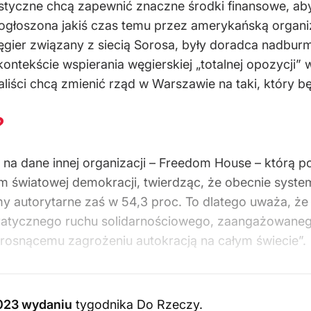
istyczne chcą zapewnić znaczne środki finansowe, ab
ogłoszona jakiś czas temu przez amerykańską organiz
Węgier związany z siecią Sorosa, były doradca nadbur
kontekście wspierania węgierskiej „totalnej opozycji
iści chcą zmienić rząd w Warszawie na taki, który b
?
 na dane innej organizacji – Freedom House – którą p
m światowej demokracji, twierdząc, że obecnie syste
 autorytarne zaś w 54,3 proc. To dlatego uważa, że je
ratycznego ruchu solidarnościowego, zaangażowane
ię rosnącemu zagrożeniu autokracją na całym świecie”.
023 wydaniu
tygodnika Do Rzeczy
.