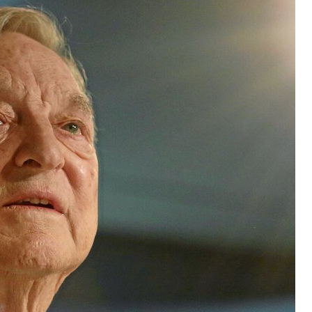
ana
ufundował jasnogórski klasztor?