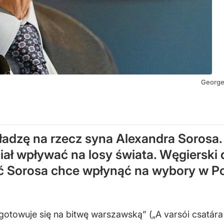
George
adzę na rzecz syna Alexandra Sorosa. 
hciał wpływać na losy świata. Węgiersk
eć Sorosa chce wpłynąć na wybory w P
otowuje się na bitwę warszawską” („A varsói csatára