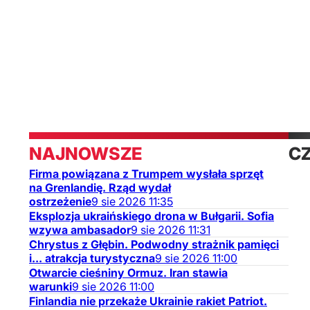
NAJNOWSZE
C
Firma powiązana z Trumpem wysłała sprzęt
T
na Grenlandię. Rząd wydał
ostrzeżenie
9
sie
2026
11:35
Eksplozja ukraińskiego drona w Bułgarii. Sofia
wzywa ambasador
9
sie
2026
11:31
Chrystus z Głębin. Podwodny strażnik pamięci
i... atrakcja turystyczna
9
sie
2026
11:00
Otwarcie cieśniny Ormuz. Iran stawia
warunki
9
sie
2026
11:00
Finlandia nie przekaże Ukrainie rakiet Patriot.