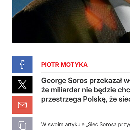
PIOTR MOTYKA
George Soros przekazał wł
że miliarder nie będzie c
przestrzega Polskę, że si
W swoim artykule „Sieć Sorosa przyg