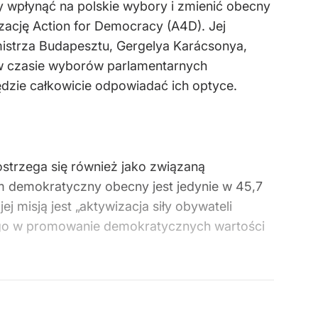
y wpłynąć na polskie wybory i zmienić obecny
ację Action for Democracy (A4D). Jej
mistrza Budapesztu, Gergelya Karácsonya,
” w czasie wyborów parlamentarnych
ędzie całkowicie odpowiadać ich optyce.
ostrzega się również jako związaną
m demokratyczny obecny jest jedynie w 45,7
j misją jest „aktywizacja siły obywateli
go w promowanie demokratycznych wartości