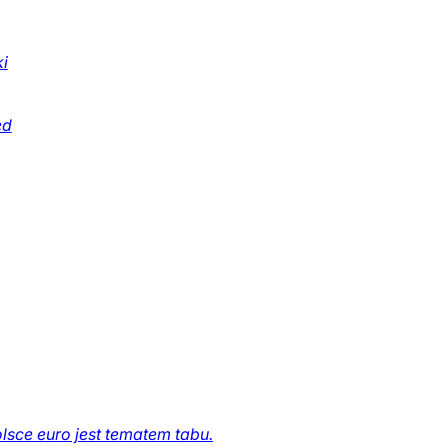
i
ed
sce euro jest tematem tabu.