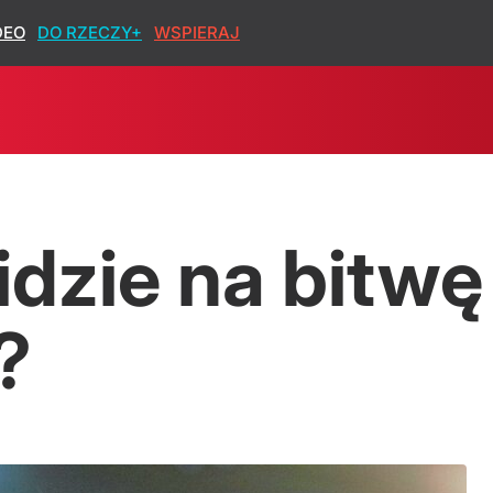
DEO
DO RZECZY+
WSPIERAJ
ąda się po przedawkowaniu
idzie na bitwę
?
dzieli w sondażu