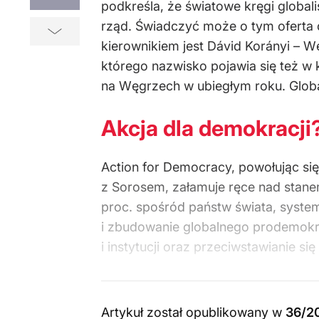
podkreśla, że światowe kręgi global
rząd. Świadczyć może o tym oferta 
kierownikiem jest Dávid Korányi – 
którego nazwisko pojawia się też w 
na Węgrzech w ubiegłym roku. Global
Akcja dla demokracji
Action for Democracy, powołując się
z Sorosem, załamuje ręce nad stane
proc. spośród państw świata, systemy
i zbudowanie globalnego prodemok
i instytucji oraz przeciwstawianie s
Artykuł został opublikowany w
36/2