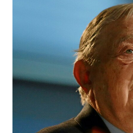
"Autorytety" Morawieckiego
11
Ewakuacja hotelu w Olsztynie. Zawaliła się ści
dodaj
Święte miejsce od ponad sześciu wieków. Kto 
dodaj