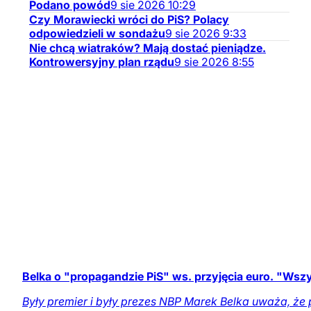
Podano powód
9
sie
2026
10:29
Czy Morawiecki wróci do PiS? Polacy
odpowiedzieli w sondażu
9
sie
2026
9:33
Nie chcą wiatraków? Mają dostać pieniądze.
Kontrowersyjny plan rządu
9
sie
2026
8:55
Belka o "propagandzie PiS" ws. przyjęcia euro. "Wsz
Były premier i były prezes NBP Marek Belka uważa, że