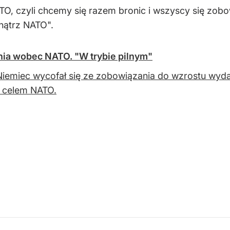
TO, czyli chcemy się razem bronic i wszyscy się zobow
wnątrz NATO".
nia wobec NATO. "W trybie pilnym"
iemiec wycofał się ze zobowiązania do wzrostu wyda
t celem NATO.