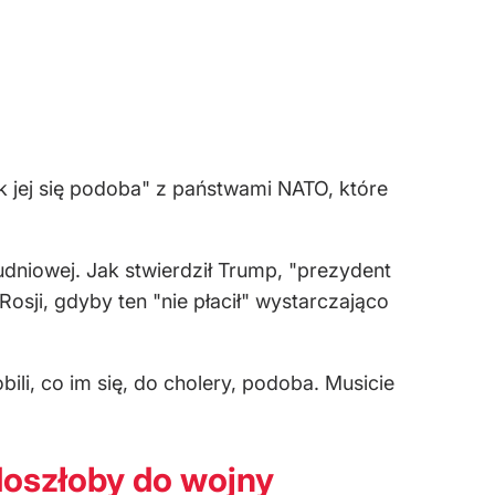
k jej się podoba" z państwami NATO, które
niowej. Jak stwierdził Trump, "prezydent
osji, gdyby ten "nie płacił" wystarczająco
ili, co im się, do cholery, podoba. Musicie
doszłoby do wojny