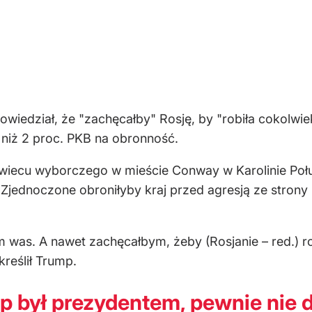
iedział, że "zachęcałby" Rosję, by "robiła cokolwie
j niż 2 proc. PKB na obronność.
wiecu wyborczego w mieście Conway w Karolinie Połud
Zjednoczone obroniłyby kraj przed agresją ze strony R
 was. A nawet zachęcałbym, żeby (Rosjanie – red.) rob
kreślił Trump.
 był prezydentem, pewnie nie 