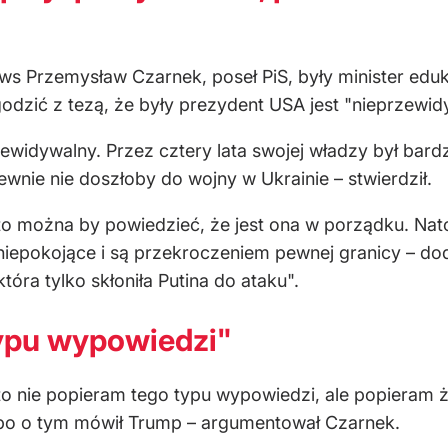
ws Przemysław Czarnek, poseł PiS, były minister eduka
godzić z tezą, że były prezydent USA jest "nieprzewid
zewidywalny. Przez cztery lata swojej władzy był bard
ewnie nie doszłoby do wojny w Ukrainie – stwierdził.
 to można by powiedzieć, że jest ona w porządku. Nat
 niepokojące i są przekroczeniem pewnej granicy – dod
tóra tylko skłoniła Putina do ataku".
typu wypowiedzi"
o nie popieram tego typu wypowiedzi, ale popieram ż
bo o tym mówił Trump – argumentował Czarnek.