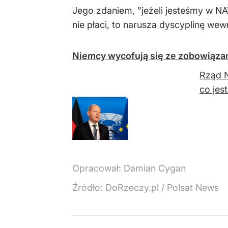
Jego zdaniem, "jeżeli jesteśmy w NA
nie płaci, to narusza dyscyplinę we
Niemcy wycofują się ze zobowiąza
Rząd N
co jes
Opracował:
Damian Cygan
Źródło:
DoRzeczy.pl / Polsat News