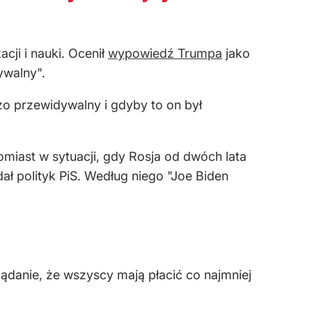
cji i nauki. Ocenił
wypowiedź Trumpa
jako
ywalny".
zo przewidywalny i gdyby to on był
omiast w sytuacji, gdy Rosja od dwóch lata
ał polityk PiS. Według niego "Joe Biden
ądanie, że wszyscy mają płacić co najmniej