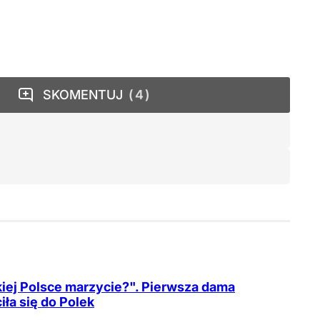
SKOMENTUJ
4
kiej Polsce marzycie?". Pierwsza dama
iła się do Polek