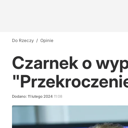
Do Rzeczy
/
Opinie
Czarnek o wyp
"Przekroczeni
Dodano:
11
lutego
2024
11:08