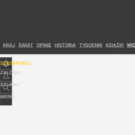
Udostępnij
4
Skomentuj
KRAJ
ŚWIAT
OPINIE
HISTORIA
TYGODNIK
KSIĄŻKI
WI
SUBSKRYBUJ
ZALOGUJ
SZUKAJ
MENU