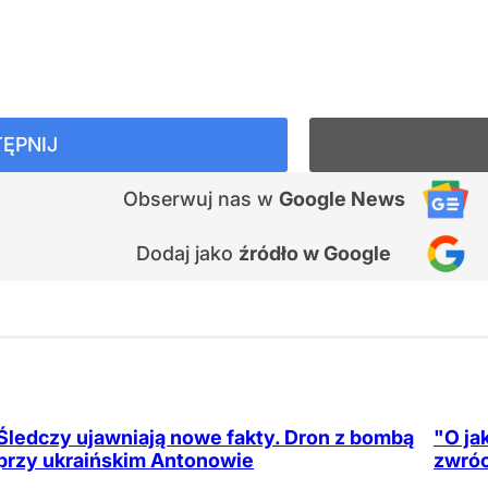
ĘPNIJ
Obserwuj nas
w
Google News
Dodaj jako
źródło w Google
Śledczy ujawniają nowe fakty. Dron z bombą
"O ja
przy ukraińskim Antonowie
zwróc