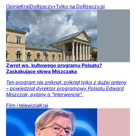
Opinie
Kraj
DoRzeczy+
Tylko na DoRzeczy.pl
Zwrot ws. kultowego programu Polsatu?
Zaskakujące słowa Miszczaka
Ten program nie zniknął, zniknął tylko z dużej anteny
– powiedział dyrektor programowy Polsatu Edward
Miszczak, pytany o "Interwencję".
Film i telewizja
Kraj