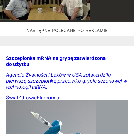
Szczepionka mRNA na grypę zatwierdzona
do użytku
Agencja Żywności i Leków w USA zatwierdziła
pierwszą szczepionkę przeciwko grypie sezonowej w
technologii mRNA.
Świat
Zdrowie
Ekonomia