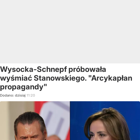
Wysocka-Schnepf próbowała
wyśmiać Stanowskiego. "Arcykapłan
propagandy"
Dodano:
dzisiaj
11:20