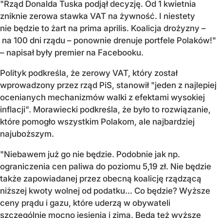
"Rząd Donalda Tuska podjął decyzję. Od 1 kwietnia
zniknie zerowa stawka VAT na żywność. I niestety
nie będzie to żart na prima aprilis. Koalicja drożyzny –
na 100 dni rządu – ponownie drenuje portfele Polaków!"
– napisał były premier na Facebooku.
Polityk podkreśla, że zerowy VAT, który został
wprowadzony przez rząd PiS, stanowił "jeden z najlepiej
ocenianych mechanizmów walki z efektami wysokiej
inflacji". Morawiecki podkreśla, że było to rozwiązanie,
które pomogło wszystkim Polakom, ale najbardziej
najuboższym.
"Niebawem już go nie będzie. Podobnie jak np.
ograniczenia cen paliwa do poziomu 5,19 zł. Nie będzie
także zapowiadanej przez obecną koalicję rządzącą
niższej kwoty wolnej od podatku... Co będzie? Wyższe
ceny prądu i gazu, które uderzą w obywateli
szczególnie mocno jesienią i zimą. Będą też wyższe