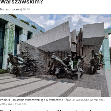
Warszawskim?
Dodano:
wczoraj
19:00
Pomnik Powstania Warszawskiego w Warszawie
/ Źródło:
Wikimedia Commons
/
Zala / CC BY-SA 4.0