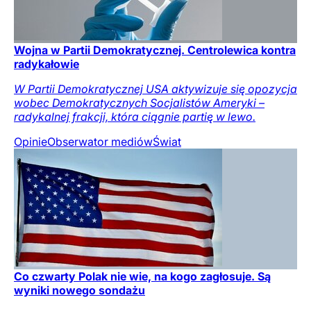
Wojna w Partii Demokratycznej. Centrolewica kontra
radykałowie
W Partii Demokratycznej USA aktywizuje się opozycja
wobec Demokratycznych Socjalistów Ameryki –
radykalnej frakcji, która ciągnie partię w lewo.
Opinie
Obserwator mediów
Świat
Co czwarty Polak nie wie, na kogo zagłosuje. Są
wyniki nowego sondażu