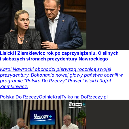
Lisicki i Ziemkiewicz rok po zaprzysiężeniu. O silnych
i słabszych stronach prezydentury Nawrockiego
Karol Nawrocki obchodzi pierwszą rocznicę swojej
prezydentury. Dokonania nowej głowy państwa ocenili w
programie "Polska Do Rzeczy" Paweł Lisicki i Rafał
Ziemkiewicz.
Polska Do Rzeczy
Opinie
Kraj
Tylko na DoRzeczy.pl