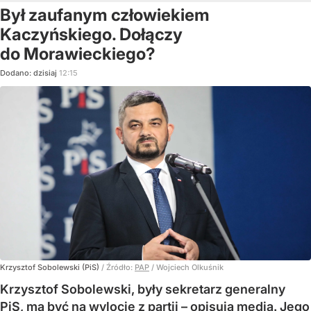
Był zaufanym człowiekiem
Kaczyńskiego. Dołączy
do Morawieckiego?
Dodano:
dzisiaj
12:15
Krzysztof Sobolewski (PiS)
/ Źródło:
PAP
/
Wojciech Olkuśnik
Krzysztof Sobolewski, były sekretarz generalny
PiS, ma być na wylocie z partii – opisują media. Jego