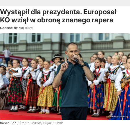
Wystąpił dla prezydenta. Europoseł
KO wziął w obronę znanego rapera
Dodano:
dzisiaj
10:29
Raper Eldo
/ Źródło:
Mikołaj Bujak / KPRP