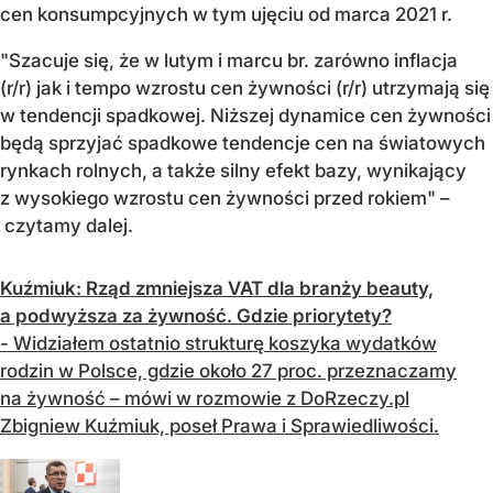
cen konsumpcyjnych w tym ujęciu od marca 2021 r.
"Szacuje się, że w lutym i marcu br. zarówno inflacja
(r/r) jak i tempo wzrostu cen żywności (r/r) utrzymają się
w tendencji spadkowej. Niższej dynamice cen żywności
będą sprzyjać spadkowe tendencje cen na światowych
rynkach rolnych, a także silny efekt bazy, wynikający
z wysokiego wzrostu cen żywności przed rokiem" –
czytamy dalej.
Kuźmiuk: Rząd zmniejsza VAT dla branży beauty,
a podwyższa za żywność. Gdzie priorytety?
- Widziałem ostatnio strukturę koszyka wydatków
rodzin w Polsce, gdzie około 27 proc. przeznaczamy
na żywność – mówi w rozmowie z DoRzeczy.pl
Zbigniew Kuźmiuk, poseł Prawa i Sprawiedliwości.