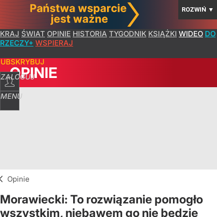
ROZWIŃ
▼
KRAJ
ŚWIAT
OPINIE
HISTORIA
TYGODNIK
KSIĄŻKI
WIDEO
DO
RZECZY+
WSPIERAJ
SUBSKRYBUJ
OPINIE
ZALOGUJ
MENU
Opinie
Morawiecki: To rozwiązanie pomogło
wszystkim, niebawem go nie będzie