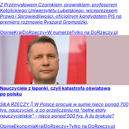
Z Przemysławem Czarnkiem, prawnikiem, profesorem
Katolickiego Uniwersytetu Lubelskiego, wiceprezesem
Prawa i Sprawiedliwości, oficjalnym kandydatem PiS na
premiera rozmawia Ryszard Gromadzki.
Opinie
Kraj
DoRzeczy+
W numerze
Tylko na DoRzeczy.pl
Nauczyciele z łapanki, czyli katastrofa oświatowa
po polsku
SIŁĄ RZECZY || W Polsce pracuje w sumie nieco ponad 700
tys. nauczycieli, a po przeliczeniu na "pełne etaty
nauczycielskie" – nieco ponad 500 tys. A ilu brakuje?
Opinie
Ekonomia
Kraj
DoRzeczy+
Tylko na DoRzeczy.pl