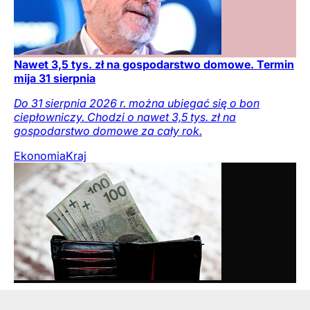
Nawet 3,5 tys. zł na gospodarstwo domowe. Termin
mija 31 sierpnia
Do 31 sierpnia 2026 r. można ubiegać się o bon
ciepłowniczy. Chodzi o nawet 3,5 tys. zł na
gospodarstwo domowe za cały rok.
Ekonomia
Kraj