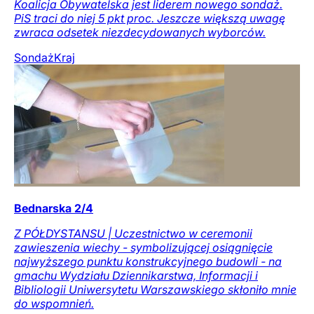
Koalicja Obywatelska jest liderem nowego sondaż.
PiS traci do niej 5 pkt proc. Jeszcze większą uwagę
zwraca odsetek niezdecydowanych wyborców.
Sondaż
Kraj
Bednarska 2/4
Z PÓŁDYSTANSU | Uczestnictwo w ceremonii
zawieszenia wiechy - symbolizującej osiągnięcie
najwyższego punktu konstrukcyjnego budowli - na
gmachu Wydziału Dziennikarstwa, Informacji i
Bibliologii Uniwersytetu Warszawskiego skłoniło mnie
do wspomnień.