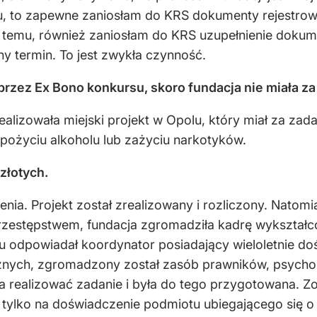
, to zapewne zaniosłam do KRS dokumenty rejestrow
ięcy temu, również zaniosłam do KRS uzupełnienie do
y termin. To jest zwykła czynność.
 przez Ex Bono konkursu, skoro fundacja nie miała 
realizowała miejski projekt w Opolu, który miał za 
ożyciu alkoholu lub zażyciu narkotyków.
 złotych.
enia. Projekt został zrealizowany i rozliczony. Natomi
stępstwem, fundacja zgromadziła kadrę wykształconą
lu odpowiadał koordynator posiadający wieloletnie do
znych, zgromadzony został zasób prawników, psycho
a realizować zadanie i była do tego przygotowana. Z
tylko na doświadczenie podmiotu ubiegającego się o