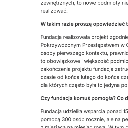
zewnętrznych, to nowe podmioty nie 
realizować.
W takim razie proszę opowiedzieć t
Fundacja realizowała projekt zgodn
Pokrzywdzonym Przestępstwem w Opo
osoby pierwszego kontaktu, prawnicy
to obowiązkowe i większość podmiotó
zakończenia projektu fundacja zatru
czasie od końca lutego do końca c
dla których często była to jedyna p
Czy fundacja komuś pomogła? Co d
Fundacja udzieliła wsparcia ponad 1
pomocą 300 osób rocznie, ale na p
z miesiąca na miesiąc rosła. W tym