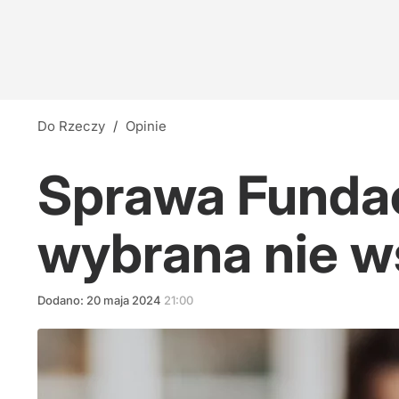
Do Rzeczy
/
Opinie
Sprawa Fundacj
wybrana nie w
Dodano:
20
maja
2024
21:00