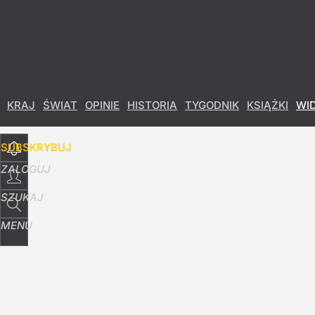
Udostępnij
2
Skomentuj
KRAJ
ŚWIAT
OPINIE
HISTORIA
TYGODNIK
KSIĄŻKI
WI
SUBSKRYBUJ
ZALOGUJ
SZUKAJ
MENU