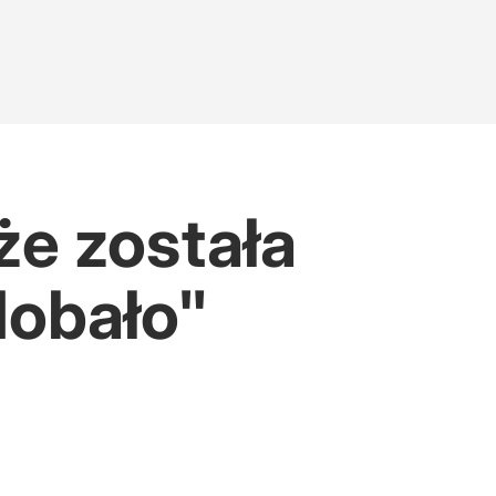
że została
dobało"