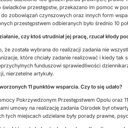
 świadków przestępstw, przekazano im pomoc w po
płat do zobowiązań czynszowych oraz innych form ws
nych przestępstwem odbieranych było średnio 10 poł
ałanie, czy ktoś utrudniał jej pracę, rzucał kłody po
 że została wybrana do realizacji zadania nie wszyst
anizacje, które chciały zadanie realizować i kiedy tak s
eprzychylnych funduszowi sprawiedliwości dziennikarz
i, nierzetelne artykuły.
worzonych 11 punktów wsparcia. Czy to się udało?
Pomocy Pokrzywdzonym Przestępstwem Opolu oraz 11
mi umowy na realizację zadania Ośrodek był otwarty 6
ch tych miejscach udzielane były porady prawne, psyc