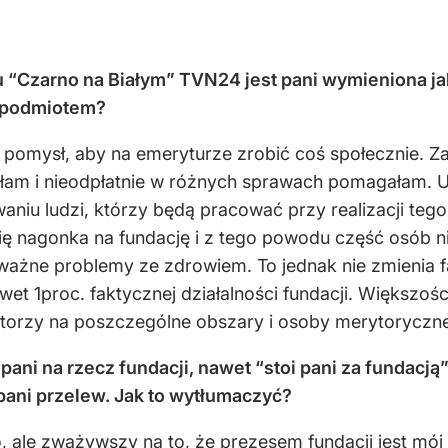
 “Czarno na Białym” TVN24 jest pani wymieniona ja
m podmiotem?
 pomysł, aby na emeryturze zrobić coś społecznie. Zap
łam i nieodpłatnie w różnych sprawach pomagałam. U
iu ludzi, którzy będą pracować przy realizacji tego 
ię nagonka na fundację i z tego powodu część osób ni
oważne problemy ze zdrowiem. To jednak nie zmienia f
wet 1proc. faktycznej działalności fundacji. Większoś
atorzy na poszczególne obszary i osoby merytoryczn
pani na rzecz fundacji, nawet “stoi pani za fundacj
pani przelew. Jak to wytłumaczyć?
 ale zważywszy na to, że prezesem fundacji jest mój 