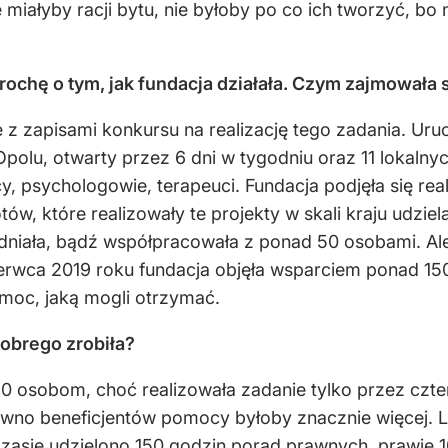
miałyby racji bytu, nie byłoby po co ich tworzyć, bo
rochę o tym, jak fundacja działała. Czym zajmowała 
ie z zapisami konkursu na realizację tego zadania. 
lu, otwarty przez 6 dni w tygodniu oraz 11 lokalny
, psychologowie, terapeuci. Fundacja podjęła się real
w, które realizowały te projekty w skali kraju udzie
dniała, bądź współpracowała z ponad 50 osobami. Ale t
zerwca 2019 roku fundacja objęła wsparciem ponad 
omoc, jaką mogli otrzymać.
obrego zrobiła?
50 osobom, choć realizowała zadanie tylko przez czte
ewno beneficjentów pomocy byłoby znacznie więcej. 
 czasie udzielono 150 godzin porad prawnych, prawie