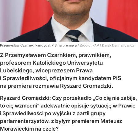
Przemysław Czarnek, kandydat PiS na premiera
/ Źródło:
PAP
/
Darek Delmanowicz
Z Przemysławem Czarnkiem, prawnikiem,
profesorem Katolickiego Uniwersytetu
Lubelskiego, wiceprezesem Prawa
i Sprawiedliwości, oficjalnym kandydatem PiS
na premiera rozmawia Ryszard Gromadzki.
Ryszard Gromadzki: Czy porzekadło „Co cię nie zabije,
to cię wzmocni” adekwatnie opisuje sytuację w Prawie
i Sprawiedliwości po wyjściu z partii grupy
parlamentarzystów, z byłym premierem Mateusz
Morawieckim na czele?