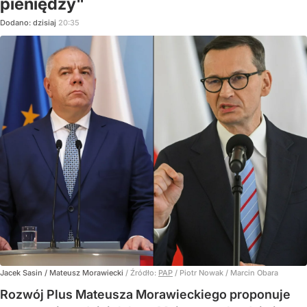
pieniędzy"
Dodano:
dzisiaj
20:35
Jacek Sasin / Mateusz Morawiecki
/ Źródło:
PAP
/
Piotr Nowak / Marcin Obara
Rozwój Plus Mateusza Morawieckiego proponuje