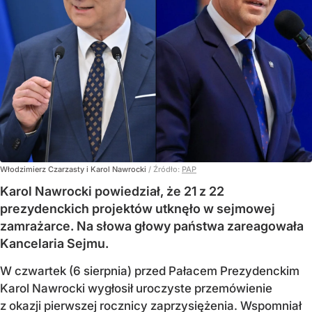
Włodzimierz Czarzasty i Karol Nawrocki
/ Źródło:
PAP
Karol Nawrocki powiedział, że 21 z 22
prezydenckich projektów utknęło w sejmowej
zamrażarce. Na słowa głowy państwa zareagowała
Kancelaria Sejmu.
W czwartek (6 sierpnia) przed Pałacem Prezydenckim
Karol Nawrocki wygłosił uroczyste przemówienie
z okazji pierwszej rocznicy zaprzysiężenia. Wspomniał