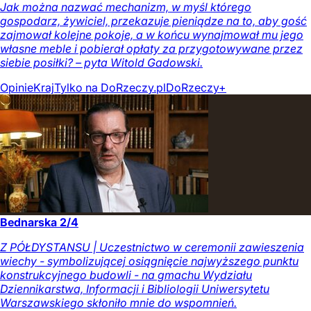
Jak można nazwać mechanizm, w myśl którego
gospodarz, żywiciel, przekazuje pieniądze na to, aby gość
zajmował kolejne pokoje, a w końcu wynajmował mu jego
własne meble i pobierał opłaty za przygotowywane przez
siebie posiłki? – pyta Witold Gadowski.
Opinie
Kraj
Tylko na DoRzeczy.pl
DoRzeczy+
Bednarska 2/4
Z PÓŁDYSTANSU | Uczestnictwo w ceremonii zawieszenia
wiechy - symbolizującej osiągnięcie najwyższego punktu
konstrukcyjnego budowli - na gmachu Wydziału
Dziennikarstwa, Informacji i Bibliologii Uniwersytetu
Warszawskiego skłoniło mnie do wspomnień.