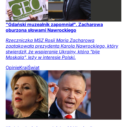
"Gdański muzealnik zapomniał". Zacharowa
oburzona słowami Nawrockiego
Rzeczniczka MSZ Rosji Maria Zacharowa
zaatakowała prezydenta Karola Nawrockiego, który
stwierdził, że wspieranie Ukrainy, która "bije
Moskala", leży w interesie Polski.
Opinie
Kraj
Świat