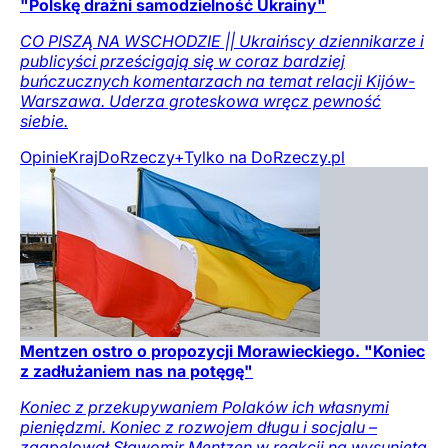
"Polskę drażni samodzielność Ukrainy"
CO PISZĄ NA WSCHODZIE || Ukraińscy dziennikarze i
publicyści prześcigają się w coraz bardziej
buńczucznych komentarzach na temat relacji Kijów-
Warszawa. Uderza groteskowa wręcz pewność
siebie.
Opinie
Kraj
DoRzeczy+
Tylko na DoRzeczy.pl
Mentzen ostro o propozycji Morawieckiego. "Koniec
z zadłużaniem nas na potęgę"
Koniec z przekupywaniem Polaków ich własnymi
pieniędzmi. Koniec z rozwojem długu i socjalu –
zaapelował Sławomir Mentzen w reakcji na wysuniętą