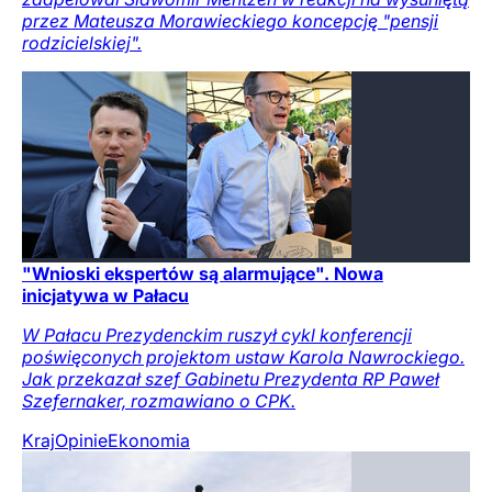
przez Mateusza Morawieckiego koncepcję "pensji
rodzicielskiej".
"Wnioski ekspertów są alarmujące". Nowa
inicjatywa w Pałacu
W Pałacu Prezydenckim ruszył cykl konferencji
poświęconych projektom ustaw Karola Nawrockiego.
Jak przekazał szef Gabinetu Prezydenta RP Paweł
Szefernaker, rozmawiano o CPK.
Kraj
Opinie
Ekonomia