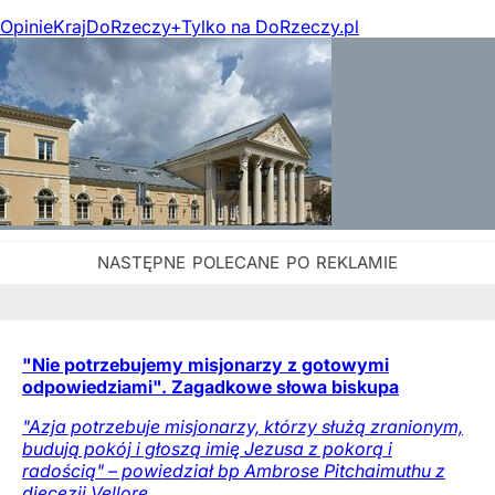
Opinie
Kraj
DoRzeczy+
Tylko na DoRzeczy.pl
"Nie potrzebujemy misjonarzy z gotowymi
odpowiedziami". Zagadkowe słowa biskupa
"Azja potrzebuje misjonarzy, którzy służą zranionym,
budują pokój i głoszą imię Jezusa z pokorą i
radością" – powiedział bp Ambrose Pitchaimuthu z
diecezji Vellore.