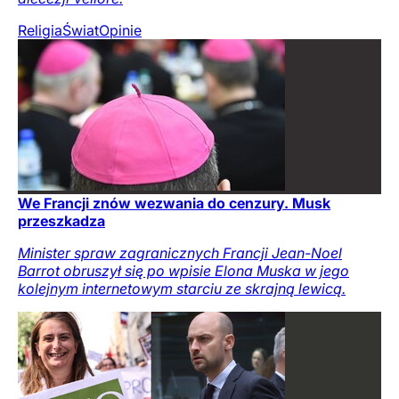
Religia
Świat
Opinie
We Francji znów wezwania do cenzury. Musk
przeszkadza
Minister spraw zagranicznych Francji Jean-Noel
Barrot obruszył się po wpisie Elona Muska w jego
kolejnym internetowym starciu ze skrajną lewicą.