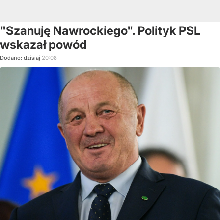
"Szanuję Nawrockiego". Polityk PSL
wskazał powód
Dodano:
dzisiaj
20:08