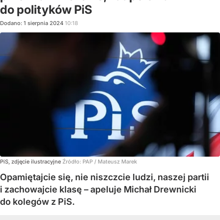
do polityków PiS
Dodano:
1
sierpnia
2024
10:18
PiS, zdjęcie ilustracyjne
Źródło:
PAP
/
Mateusz Marek
Opamiętajcie się, nie niszczcie ludzi, naszej partii
i zachowajcie klasę – apeluje Michał Drewnicki
do kolegów z PiS.