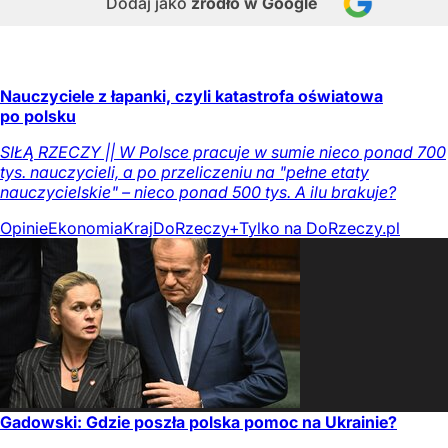
Dodaj jako
źródło w Google
Nauczyciele z łapanki, czyli katastrofa oświatowa
po polsku
SIŁĄ RZECZY || W Polsce pracuje w sumie nieco ponad 700
tys. nauczycieli, a po przeliczeniu na "pełne etaty
nauczycielskie" – nieco ponad 500 tys. A ilu brakuje?
Opinie
Ekonomia
Kraj
DoRzeczy+
Tylko na DoRzeczy.pl
Gadowski: Gdzie poszła polska pomoc na Ukrainie?