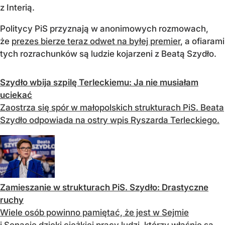
z Interią.
Politycy PiS przyznają w anonimowych rozmowach,
że
prezes bierze teraz odwet na byłej premier
, a ofiarami
tych rozrachunków są ludzie kojarzeni z Beatą Szydło.
Szydło wbija szpilę Terleckiemu: Ja nie musiałam
uciekać
Zaostrza się spór w małopolskich strukturach PiS. Beata
Szydło odpowiada na ostry wpis Ryszarda Terleckiego.
Zamieszanie w strukturach PiS. Szydło: Drastyczne
ruchy
Wiele osób powinno pamiętać, że jest w Sejmie
i Senacie dzięki ciężkiej pracy ludzi, którzy właśnie są