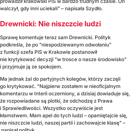
prowadził krakowski PiS w bardzo trudnym czasie. On
walczył, gdy inni uciekali" – napisała Szydło.
Drewnicki: Nie niszczcie ludzi
Sprawę komentuje teraz sam Drewnicki. Polityk
podkreśla, że po "niespodziewanym odwołaniu"
z funkcji szefa PiS w Krakowie postanowił
nie krytykować decyzji "w trosce o nasze środowisko"
i przyjmuje ją ze spokojem.
Ma jednak żal do partyjnych kolegów, którzy zaczęli
go krytykować. "Najpierw zostałem w nieoficjalnym
komentarzu w Interii oczerniony, a dzisiaj dowiaduje się,
że rozpowiadane są plotki, że odchodzę z Prawa
i Sprawiedliwości. Wszystko oczywiście jest
kłamstwem. Mam apel do tych ludzi – opamiętajcie się,
nie niszczcie ludzi, naszej partii i zachowajcie klasę" –
napisał polityk.