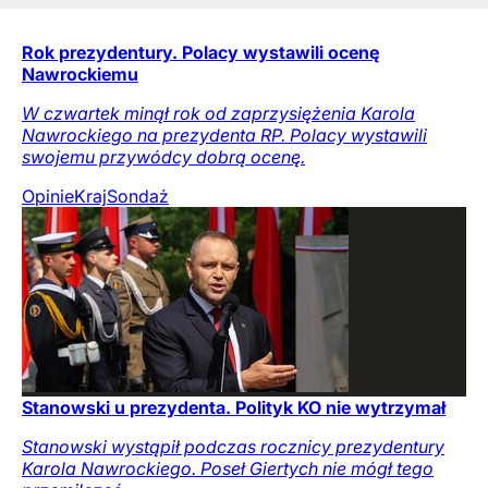
Rok prezydentury. Polacy wystawili ocenę
Nawrockiemu
W czwartek minął rok od zaprzysiężenia Karola
Nawrockiego na prezydenta RP. Polacy wystawili
swojemu przywódcy dobrą ocenę.
Opinie
Kraj
Sondaż
Stanowski u prezydenta. Polityk KO nie wytrzymał
Stanowski wystąpił podczas rocznicy prezydentury
Karola Nawrockiego. Poseł Giertych nie mógł tego