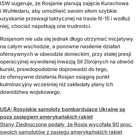
ISW sugeruje, że Rosjanie planują zajęcie Kurachowa
i Wuhłedaru, aby umożliwić swoim siłom szybkie
uzyskanie przewagi taktycznej na trasie N-15 i wzdłuż
niej, chociaż napotkają one trudności.
Rosjanom nie uda się jednak długo utrzymać inicjatywy
na całym wschodzie, a ponowne nasilenie działań
ofensywnych w obwodzie donieckim, przy stałej presji
operacyjnej wywołanej inwazją Sił Zbrojnych na obwód
kurski, prawdopodobnie doprowadzi do tego,
że ofensywne działania Rosjan osiągną punkt
kulminacyjny wcześniej niż zakładały plany ich
dowództwa wojskowego.
USA: Rosyjskie samoloty bombardujące Ukrainę są
poza zasięgiem amerykańskich rakiet
Stany Zjednoczone podały, że Rosja wycofała 90 proc.
swoich samolotów z zasięgu amerykańskich rakiet