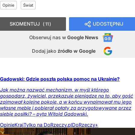
Opinie
Świat
SKOMENTUJ
UDOSTĘPNIJ
11
Obserwuj nas
w
Google News
Dodaj jako
źródło w Google
Gadowski: Gdzie poszła polska pomoc na Ukrainie?
Jak można nazwać mechanizm, w myśl którego
gospodarz, żywiciel, przekazuje pieniądze na to, aby gość
zajmował kolejne pokoje, a w końcu wynajmował mu jego
własne meble i pobierał opłaty za przygotowywane przez
siebie posiłki? – pyta Witold Gadowski.
Opinie
Kraj
Tylko na DoRzeczy.pl
DoRzeczy+