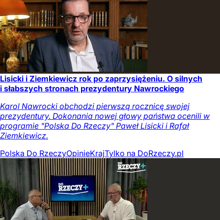
Lisicki i Ziemkiewicz rok po zaprzysiężeniu. O silnych
i słabszych stronach prezydentury Nawrockiego
Karol Nawrocki obchodzi pierwszą rocznicę swojej
prezydentury. Dokonania nowej głowy państwa ocenili w
programie "Polska Do Rzeczy" Paweł Lisicki i Rafał
Ziemkiewicz.
Polska Do Rzeczy
Opinie
Kraj
Tylko na DoRzeczy.pl