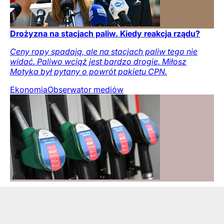
Drożyzna na stacjach paliw. Kiedy reakcja rządu?
Ceny ropy spadają, ale na stacjach paliw tego nie
widać. Paliwo wciąż jest bardzo drogie. Miłosz
Motyka był pytany o powrót pakietu CPN.
Ekonomia
Obserwator mediów