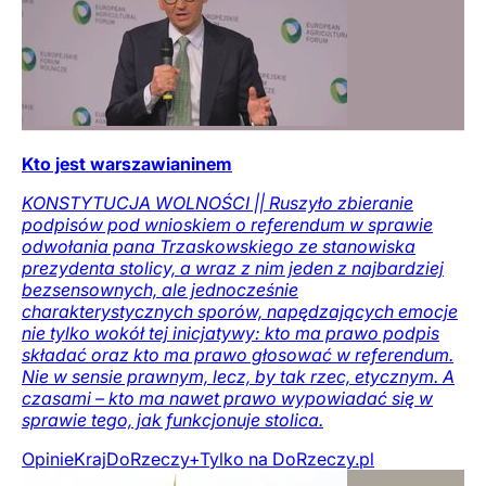
Kto jest warszawianinem
KONSTYTUCJA WOLNOŚCI || Ruszyło zbieranie
podpisów pod wnioskiem o referendum w sprawie
odwołania pana Trzaskowskiego ze stanowiska
prezydenta stolicy, a wraz z nim jeden z najbardziej
bezsensownych, ale jednocześnie
charakterystycznych sporów, napędzających emocje
nie tylko wokół tej inicjatywy: kto ma prawo podpis
składać oraz kto ma prawo głosować w referendum.
Nie w sensie prawnym, lecz, by tak rzec, etycznym. A
czasami – kto ma nawet prawo wypowiadać się w
sprawie tego, jak funkcjonuje stolica.
Opinie
Kraj
DoRzeczy+
Tylko na DoRzeczy.pl