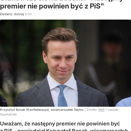
premier nie powinien być z PiS"
Dodano:
dzisiaj
9:30
Krzysztof Bosak (Konfederacja), wicemarszałek Sejmu
/ Źródło:
PAP
/
Leszek
Szymański
Uważam, że następny premier nie powinien być
z PiS – powiedział Krzysztof Bosak, wicemarszałek