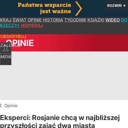
ROZWIŃ
▼
KRAJ
ŚWIAT
OPINIE
HISTORIA
TYGODNIK
KSIĄŻKI
WIDEO
DO
RZECZY+
WSPIERAJ
SUBSKRYBUJ
OPINIE
ZALOGUJ
MENU
Opinie
Eksperci: Rosjanie chcą w najbliższej
przyszłości zająć dwa miasta