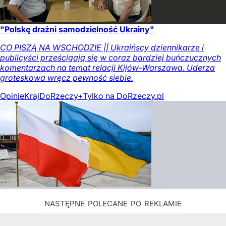
"Polskę drażni samodzielność Ukrainy"
CO PISZĄ NA WSCHODZIE || Ukraińscy dziennikarze i
publicyści prześcigają się w coraz bardziej buńczucznych
komentarzach na temat relacji Kijów-Warszawa. Uderza
groteskowa wręcz pewność siebie.
Opinie
Kraj
DoRzeczy+
Tylko na DoRzeczy.pl