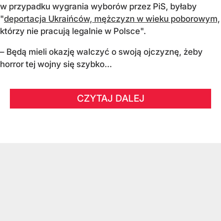
w przypadku wygrania wyborów przez PiS, byłaby
"
deportacja Ukraińców, mężczyzn w wieku poborowym,
którzy nie pracują legalnie w Polsce".
– Będą mieli okazję walczyć o swoją ojczyznę, żeby
horror tej wojny się szybko...
CZYTAJ DALEJ