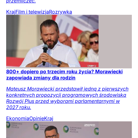
przemilczeć.
Kraj
Film i telewizja
Rozrywka
800+ dopiero po trzecim roku życia? Morawiecki
zapowiada zmiany dla rodzin
Mateusz Morawiecki przedstawił jedną z pierwszych
konkretnych propozycji programowych środowiska
Rozwój Plus przed wyborami parlamentarnymi w
2027 roku.
Ekonomia
Opinie
Kraj