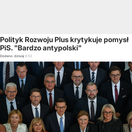
Polityk Rozwoju Plus krytykuje pomysł
PiS. "Bardzo antypolski"
Dodano:
dzisiaj
9:52