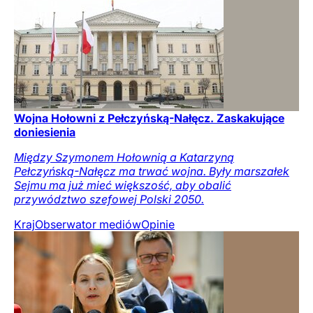
Wojna Hołowni z Pełczyńską-Nałęcz. Zaskakujące
doniesienia
Między Szymonem Hołownią a Katarzyną
Pełczyńską-Nałęcz ma trwać wojna. Były marszałek
Sejmu ma już mieć większość, aby obalić
przywództwo szefowej Polski 2050.
Kraj
Obserwator mediów
Opinie