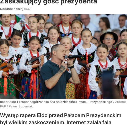
Zaskakujący gość prezydenta
Dodano:
dzisiaj
9:37
Raper Eldo i zespół Zagórzańska Siła na dziedzińcu Pałacu Prezydenckiego
/ Źródło:
PAP
/
Paweł Supernak
Występ rapera Eldo przed Pałacem Prezydenckim
był wielkim zaskoczeniem. Internet zalała fala