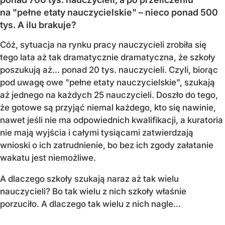
na "pełne etaty nauczycielskie" – nieco ponad 500
tys. A ilu brakuje?
Cóż, sytuacja na rynku pracy nauczycieli zrobiła się
tego lata aż tak dramatycznie dramatyczna, że szkoły
poszukują aż… ponad 20 tys. nauczycieli. Czyli, biorąc
pod uwagę owe "pełne etaty nauczycielskie", szukają
aż jednego na każdych 25 nauczycieli. Doszło do tego,
że gotowe są przyjąć niemal każdego, kto się nawinie,
nawet jeśli nie ma odpowiednich kwalifikacji, a kuratoria
nie mają wyjścia i całymi tysiącami zatwierdzają
wnioski o ich zatrudnienie, bo bez ich zgody załatanie
wakatu jest niemożliwe.
A dlaczego szkoły szukają naraz aż tak wielu
nauczycieli? Bo tak wielu z nich szkoły właśnie
porzuciło. A dlaczego tak wielu z nich nagle...