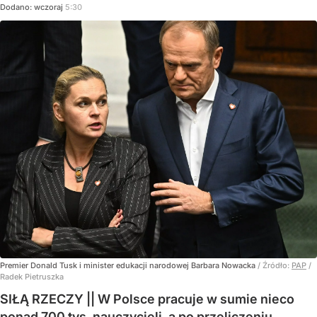
Dodano:
wczoraj
5:30
Premier Donald Tusk i minister edukacji narodowej Barbara Nowacka
/ Źródło:
PAP
/
Radek Pietruszka
SIŁĄ RZECZY || W Polsce pracuje w sumie nieco
ponad 700 tys. nauczycieli, a po przeliczeniu