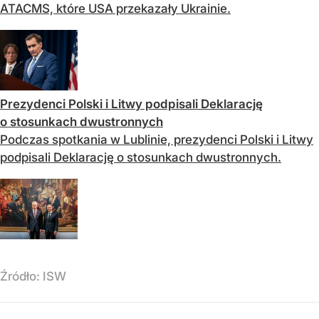
ATACMS, które USA przekazały Ukrainie.
Prezydenci Polski i Litwy podpisali Deklarację
o stosunkach dwustronnych
Podczas spotkania w Lublinie, prezydenci Polski i Litwy
podpisali Deklarację o stosunkach dwustronnych.
Źródło:
ISW