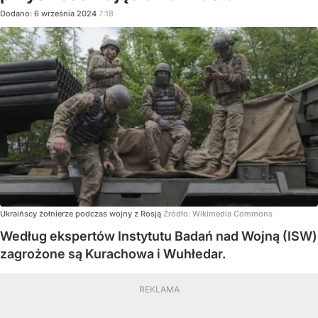
Dodano:
6
września
2024
7:18
Ukraińscy żołnierze podczas wojny z Rosją
Źródło:
Wikimedia Commons
Według ekspertów Instytutu Badań nad Wojną (ISW)
zagrożone są Kurachowa i Wuhłedar.