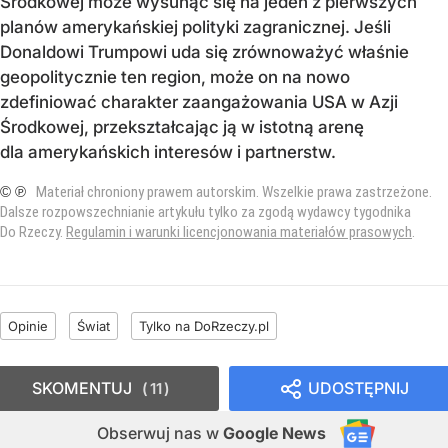
Środkowej może wysunąć się na jeden z pierwszych
planów amerykańskiej polityki zagranicznej. Jeśli
Donaldowi Trumpowi uda się zrównoważyć właśnie
geopolitycznie ten region, może on na nowo
zdefiniować charakter zaangażowania USA w Azji
Środkowej, przekształcając ją w istotną arenę
dla amerykańskich interesów i partnerstw.
© ℗
Materiał chroniony prawem autorskim. Wszelkie prawa zastrzeżone.
Dalsze rozpowszechnianie artykułu tylko za zgodą wydawcy tygodnika
Do Rzeczy.
Regulamin i warunki licencjonowania materiałów prasowych
.
Opinie
Świat
Tylko na DoRzeczy.pl
SKOMENTUJ
UDOSTĘPNIJ
11
Obserwuj nas
w
Google News