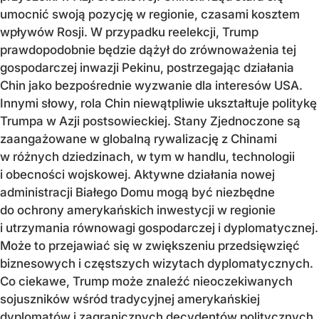
umocnić swoją pozycję w regionie, czasami kosztem
wpływów Rosji. W przypadku reelekcji, Trump
prawdopodobnie będzie dążył do zrównoważenia tej
gospodarczej inwazji Pekinu, postrzegając działania
Chin jako bezpośrednie wyzwanie dla interesów USA.
Innymi słowy, rola Chin niewątpliwie ukształtuje politykę
Trumpa w Azji postsowieckiej. Stany Zjednoczone są
zaangażowane w globalną rywalizację z Chinami
w różnych dziedzinach, w tym w handlu, technologii
i obecności wojskowej. Aktywne działania nowej
administracji Białego Domu mogą być niezbędne
do ochrony amerykańskich inwestycji w regionie
i utrzymania równowagi gospodarczej i dyplomatycznej.
Może to przejawiać się w zwiększeniu przedsięwzięć
biznesowych i częstszych wizytach dyplomatycznych.
Co ciekawe, Trump może znaleźć nieoczekiwanych
sojuszników wśród tradycyjnej amerykańskiej
dyplomatów i zagranicznych decydentów politycznych