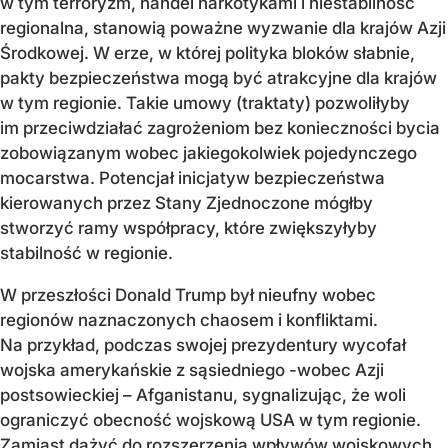
w tym terroryzm, handel narkotykami i niestabilność
regionalna, stanowią poważne wyzwanie dla krajów Azji
Środkowej. W erze, w której polityka bloków słabnie,
pakty bezpieczeństwa mogą być atrakcyjne dla krajów
w tym regionie. Takie umowy (traktaty) pozwoliłyby
im przeciwdziałać zagrożeniom bez konieczności bycia
zobowiązanym wobec jakiegokolwiek pojedynczego
mocarstwa. Potencjał inicjatyw bezpieczeństwa
kierowanych przez Stany Zjednoczone mógłby
stworzyć ramy współpracy, które zwiększyłyby
stabilność w regionie.
W przeszłości Donald Trump był nieufny wobec
regionów naznaczonych chaosem i konfliktami.
Na przykład, podczas swojej prezydentury wycofał
wojska amerykańskie z sąsiedniego -wobec Azji
postsowieckiej – Afganistanu, sygnalizując, że woli
ograniczyć obecność wojskową USA w tym regionie.
Zamiast dążyć do rozszerzenia wpływów wojskowych,