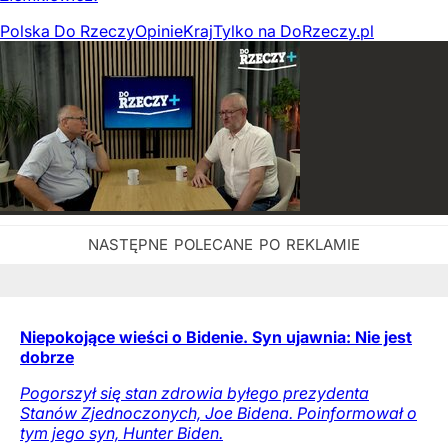
Polska Do Rzeczy
Opinie
Kraj
Tylko na DoRzeczy.pl
Niepokojące wieści o Bidenie. Syn ujawnia: Nie jest
dobrze
Pogorszył się stan zdrowia byłego prezydenta
Stanów Zjednoczonych, Joe Bidena. Poinformował o
tym jego syn, Hunter Biden.