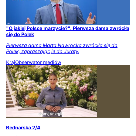
"O jakiej Polsce marzycie?". Pierwsza dama zwróciła
się do Polek
Pierwsza dama Marta Nawrocka zwróciła się do
Polek, zapraszając je do Juraty.
Kraj
Obserwator mediów
Bednarska 2/4