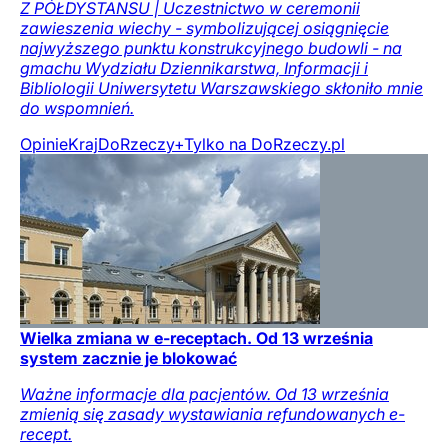
Z PÓŁDYSTANSU | Uczestnictwo w ceremonii
zawieszenia wiechy - symbolizującej osiągnięcie
najwyższego punktu konstrukcyjnego budowli - na
gmachu Wydziału Dziennikarstwa, Informacji i
Bibliologii Uniwersytetu Warszawskiego skłoniło mnie
do wspomnień.
Opinie
Kraj
DoRzeczy+
Tylko na DoRzeczy.pl
Wielka zmiana w e-receptach. Od 13 września
system zacznie je blokować
Ważne informacje dla pacjentów. Od 13 września
zmienią się zasady wystawiania refundowanych e-
recept.