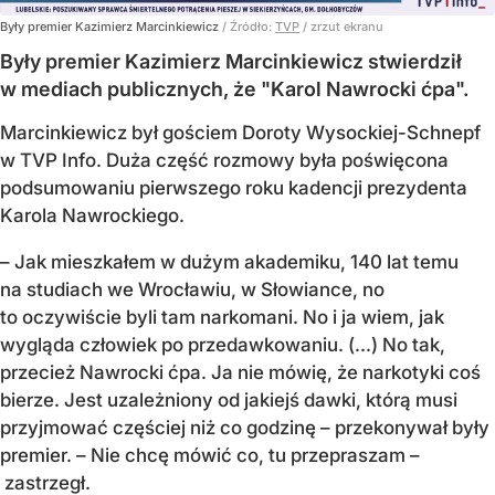
Były premier Kazimierz Marcinkiewicz
/ Źródło:
TVP
/
zrzut ekranu
Były premier Kazimierz Marcinkiewicz stwierdził
w mediach publicznych, że "Karol Nawrocki ćpa".
Marcinkiewicz był gościem Doroty Wysockiej-Schnepf
w TVP Info. Duża część rozmowy była poświęcona
podsumowaniu pierwszego roku kadencji prezydenta
Karola Nawrockiego.
– Jak mieszkałem w dużym akademiku, 140 lat temu
na studiach we Wrocławiu, w Słowiance, no
to oczywiście byli tam narkomani. No i ja wiem, jak
wygląda człowiek po przedawkowaniu. (...) No tak,
przecież Nawrocki ćpa. Ja nie mówię, że narkotyki coś
bierze. Jest uzależniony od jakiejś dawki, którą musi
przyjmować częściej niż co godzinę – przekonywał były
premier. – Nie chcę mówić co, tu przepraszam –
zastrzegł.