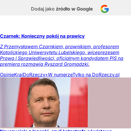
Dodaj jako
źródło w Google
Czarnek: Konieczny pokój na prawicy
Z Przemysławem Czarnkiem, prawnikiem, profesorem
Katolickiego Uniwersytetu Lubelskiego, wiceprezesem
Prawa i Sprawiedliwości, oficjalnym kandydatem PiS na
premiera rozmawia Ryszard Gromadzki.
Opinie
Kraj
DoRzeczy+
W numerze
Tylko na DoRzeczy.pl