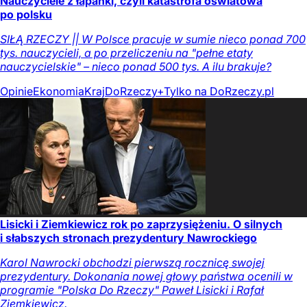
Nauczyciele z łapanki, czyli katastrofa oświatowa
po polsku
SIŁĄ RZECZY || W Polsce pracuje w sumie nieco ponad 700
tys. nauczycieli, a po przeliczeniu na "pełne etaty
nauczycielskie" – nieco ponad 500 tys. A ilu brakuje?
Opinie
Ekonomia
Kraj
DoRzeczy+
Tylko na DoRzeczy.pl
Lisicki i Ziemkiewicz rok po zaprzysiężeniu. O silnych
i słabszych stronach prezydentury Nawrockiego
Karol Nawrocki obchodzi pierwszą rocznicę swojej
prezydentury. Dokonania nowej głowy państwa ocenili w
programie "Polska Do Rzeczy" Paweł Lisicki i Rafał
Ziemkiewicz.