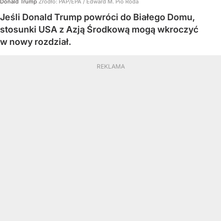
Donald Trump
Źródło:
PAP/EPA
/
Edward M. Pio Roda
Jeśli Donald Trump powróci do Białego Domu,
stosunki USA z Azją Środkową mogą wkroczyć
w nowy rozdział.