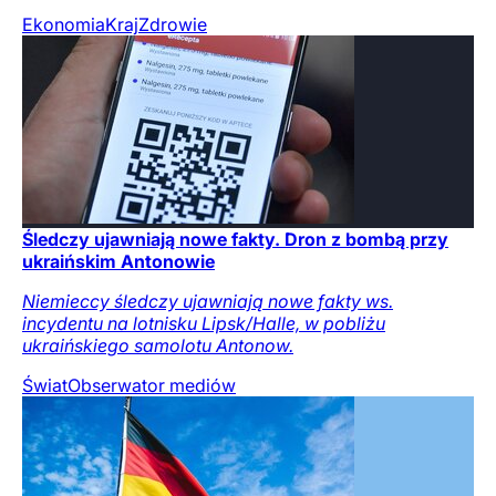
Ekonomia
Kraj
Zdrowie
Śledczy ujawniają nowe fakty. Dron z bombą przy
ukraińskim Antonowie
Niemieccy śledczy ujawniają nowe fakty ws.
incydentu na lotnisku Lipsk/Halle, w pobliżu
ukraińskiego samolotu Antonow.
Świat
Obserwator mediów