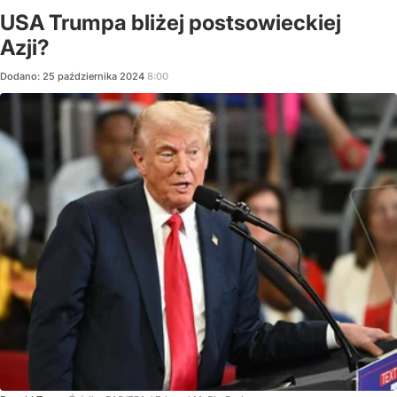
USA Trumpa bliżej postsowieckiej
Azji?
Dodano:
25
października
2024
8:00