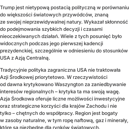
Trump jest nietypową postacią polityczną w porównaniu
do większości światowych przywódców, znaną
ze swojej nieprzewidywalnej natury. Wykazał skłonność
do podejmowania szybkich decyzji i czasami
nieoczekiwanych działań. Wiele z tych posunięć było
widocznych podczas jego pierwszej kadencji
prezydenckiej, szczególnie w odniesieniu do stosunków
USA z Azją Centralną.
Tradycyjnie polityka zagraniczna USA nie traktowała
Azji Środkowej priorytetowo. W rzeczywistości
od dawna krytykowano Waszyngton za zaniedbywanie
interesów regionalnych – krytyka ta ma swoją wagę.
Azja Środkowa oferuje liczne możliwości inwestycyjne
oraz strategiczne korzyści dla krajów Zachodu i nie
tylko – chętnych do współpracy. Region jest bogaty
w zasoby naturalne, w tym ropę naftową, gaz i minerały,
które są niezbędne dla rynków światowych.