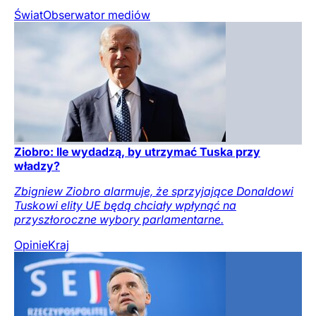
Świat
Obserwator mediów
Ziobro: Ile wydadzą, by utrzymać Tuska przy
władzy?
Zbigniew Ziobro alarmuje, że sprzyjające Donaldowi
Tuskowi elity UE będą chciały wpłynąć na
przyszłoroczne wybory parlamentarne.
Opinie
Kraj