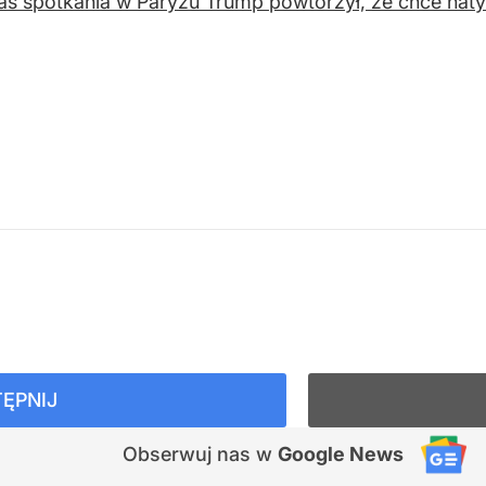
s spotkania w Paryżu Trump powtórzył, że chce nat
ĘPNIJ
Obserwuj nas
w
Google News