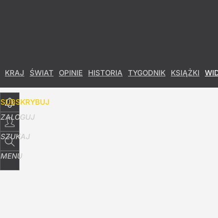
Udostępnij
2
Skomentuj
KRAJ
ŚWIAT
OPINIE
HISTORIA
TYGODNIK
KSIĄŻKI
WI
SUBSKRYBUJ
ZALOGUJ
SZUKAJ
MENU