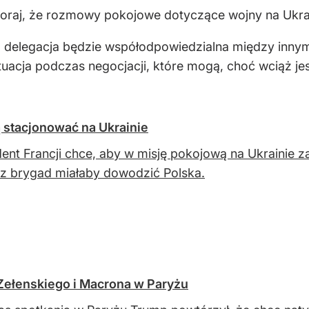
zoraj, że rozmowy pokojowe dotyczące wojny na Ukra
 delegacja będzie współodpowiedzialna między innymi
tuacja podczas negocjacji, które mogą, choć wciąż je
 stacjonować na Ukrainie
ent Francji chce, aby w misję pokojową na Ukrainie 
z brygad miałaby dowodzić Polska.
Zełenskiego i Macrona w Paryżu