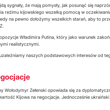
ejdą sygnały, że mają pomysły, jak posunąć się naprzó
a reżimu kijowskiego wszelką pomocą w oczekiwaniu
tedy na pewno dołożymy wszelkich starań, aby to prz
Z.
pozycje Władimira Putina, który jako warunek zakoń
ymi realistycznymi.
 uzależniamy naszych podstawowych interesów od teg
gocjacje
y Wołodymyr Zełenski opowiada się za dyplomatycz
rtość Kijowa na negocjacje. Jednocześnie ukraiński 