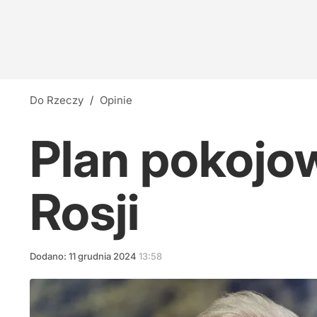
Do Rzeczy
/
Opinie
Plan pokojo
Rosji
Dodano:
11
grudnia
2024
13:58