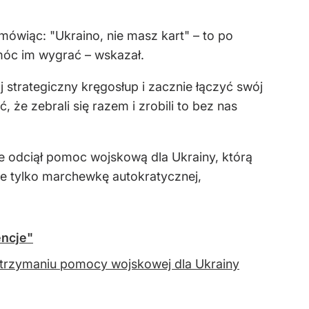
mówiąc: "Ukraino, nie masz kart" – to po
móc im wygrać – wskazał.
strategiczny kręgosłup i zacznie łączyć swój
że zebrali się razem i zrobili to bez nas
ie odciął pomoc wojskową dla Ukrainy, którą
aje tylko marchewkę autokratycznej,
encje"
wstrzymaniu pomocy wojskowej dla Ukrainy