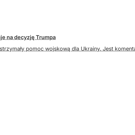
uje na decyzję Trumpa
trzymały pomoc wojskową dla Ukrainy. Jest koment