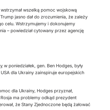
mp wstrzymał wszelką pomoc wojskową
t Trump jasno dał do zrozumienia, że zależy
ego celu. Wstrzymujemy i dokonujemy
ania – powiedział cytowany przez agencję
cy
w poniedziałek, gen. Ben Hodges, były
SA dla Ukrainy zainspiruje europejskich
omoc dla Ukrainy, Hodges przyznał,
że Rosja ma problemy odkąd prezydent
gerował, że Stany Zjednoczone będą żałować