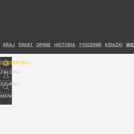
Udostępnij
8
Skomentuj
KRAJ
ŚWIAT
OPINIE
HISTORIA
TYGODNIK
KSIĄŻKI
WI
SUBSKRYBUJ
ZALOGUJ
SZUKAJ
MENU