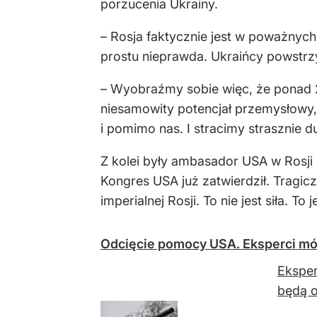
porzucenia Ukrainy.
– Rosja faktycznie jest w poważnych
prostu nieprawda. Ukraińcy powstrz
– Wyobraźmy sobie więc, że ponad 2
niesamowity potencjał przemysłowy, 
i pomimo nas. I stracimy strasznie 
Z kolei były ambasador USA w Rosji 
Kongres USA już zatwierdził. Tragic
imperialnej Rosji. To nie jest siła. To 
Odcięcie pomocy USA. Eksperci mów
Eksper
będą o