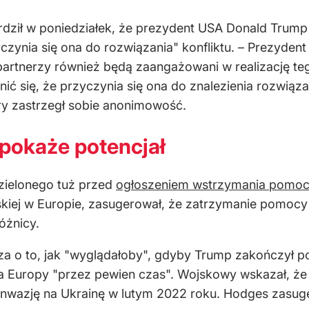
erdził w poniedziałek, że prezydent USA Donald Tru
yczynia się ona do rozwiązania" konfliktu. – Prezyden
partnerzy również będą zaangażowani w realizację t
ć się, że przyczynia się ona do znalezienia rozwiąz
ry zastrzegł sobie anonimowość.
pokaże potencjał
zielonego tuż przed
ogłoszeniem wstrzymania pomo
iej w Europie, zasugerował, że zatrzymanie pomocy U
óżnicy.
za o to, jak "wyglądałoby", gdyby Trump zakończył p
 dla Europy "przez pewien czas". Wojskowy wskazał, 
 inwazję na Ukrainę w lutym 2022 roku. Hodges zasu