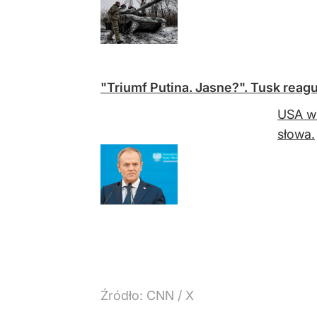
"Triumf Putina. Jasne?". Tusk reag
USA ws
słowa.
Źródło:
CNN
/
X