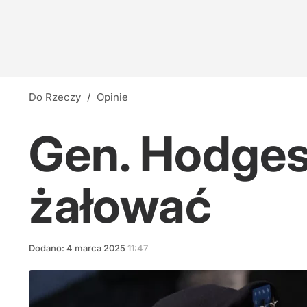
Do Rzeczy
/
Opinie
Gen. Hodges
żałować
Dodano:
4
marca
2025
11:47