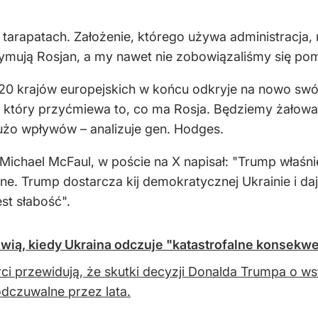
 tarapatach. Założenie, którego używa administracja, 
ymują Rosjan, a my nawet nie zobowiązaliśmy się po
0 krajów europejskich w końcu odkryje na nowo swój 
który przyćmiewa to, co ma Rosja. Będziemy żałować, 
dużo wpływów – analizuje gen. Hodges.
Michael McFaul, w poście na X napisał: "Trump właśn
zne. Trump dostarcza kij demokratycznej Ukrainie i d
jest słabość".
ią, kiedy Ukraina odczuje "katastrofalne konsekw
ci przewidują, że skutki decyzji Donalda Trumpa o 
dczuwalne przez lata.