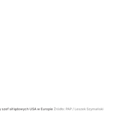
y szef sił lądowych USA w Europie
Źródło:
PAP
/
Leszek Szymański