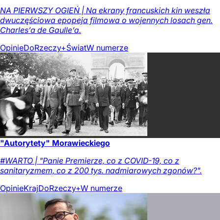
NA PIERWSZY OGIEŃ | Na ekrany francuskich kin weszła
dwuczęściowa epopeja filmowa o wojennych losach gen.
Charles’a de Gaulle’a.
Opinie
DoRzeczy+
Świat
W numerze
"Autorytety" Morawieckiego
#WARTO | "Panie Premierze, co z COVID-19, co z
sanitaryzmem, co z 200 tys. nadmiarowych zgonów?".
Opinie
Kraj
DoRzeczy+
W numerze