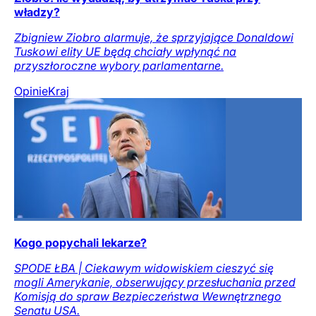
władzy?
Zbigniew Ziobro alarmuje, że sprzyjające Donaldowi
Tuskowi elity UE będą chciały wpłynąć na
przyszłoroczne wybory parlamentarne.
Opinie
Kraj
Kogo popychali lekarze?
SPODE ŁBA | Ciekawym widowiskiem cieszyć się
mogli Amerykanie, obserwujący przesłuchania przed
Komisją do spraw Bezpieczeństwa Wewnętrznego
Senatu USA.