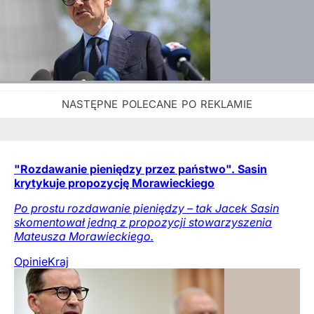
"Rozdawanie pieniędzy przez państwo". Sasin
krytykuje propozycję Morawieckiego
Po prostu rozdawanie pieniędzy – tak Jacek Sasin
skomentował jedną z propozycji stowarzyszenia
Mateusza Morawieckiego.
Opinie
Kraj