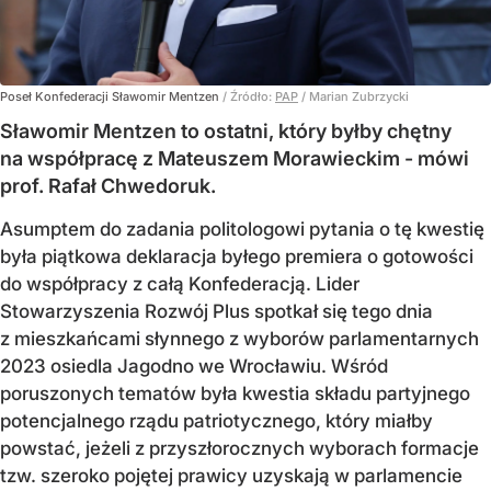
Poseł Konfederacji Sławomir Mentzen
/ Źródło:
PAP
/
Marian Zubrzycki
Sławomir Mentzen to ostatni, który byłby chętny
na współpracę z Mateuszem Morawieckim - mówi
prof. Rafał Chwedoruk.
Asumptem do zadania politologowi pytania o tę kwestię
była piątkowa deklaracja byłego premiera o gotowości
do współpracy z całą Konfederacją. Lider
Stowarzyszenia Rozwój Plus spotkał się tego dnia
z mieszkańcami słynnego z wyborów parlamentarnych
2023 osiedla Jagodno we Wrocławiu. Wśród
poruszonych tematów była kwestia składu partyjnego
potencjalnego rządu patriotycznego, który miałby
powstać, jeżeli z przyszłorocznych wyborach formacje
tzw. szeroko pojętej prawicy uzyskają w parlamencie