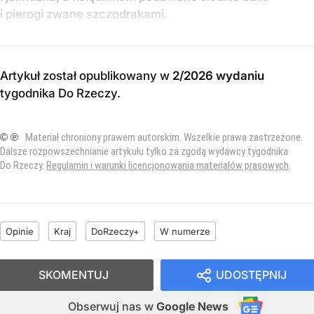
i pierogi zwane szczodrakami.
Artykuł został opublikowany w
2/2026 wydaniu
tygodnika Do Rzeczy
.
© ℗
Materiał chroniony prawem autorskim. Wszelkie prawa zastrzeżone.
Dalsze rozpowszechnianie artykułu tylko za zgodą wydawcy tygodnika
Do Rzeczy.
Regulamin i warunki licencjonowania materiałów prasowych
.
Opinie
Kraj
DoRzeczy+
W numerze
SKOMENTUJ
UDOSTĘPNIJ
Obserwuj nas
w
Google News