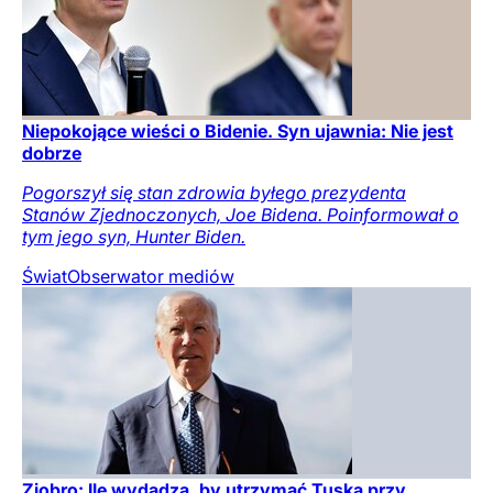
Niepokojące wieści o Bidenie. Syn ujawnia: Nie jest
dobrze
Pogorszył się stan zdrowia byłego prezydenta
Stanów Zjednoczonych, Joe Bidena. Poinformował o
tym jego syn, Hunter Biden.
Świat
Obserwator mediów
Ziobro: Ile wydadzą, by utrzymać Tuska przy