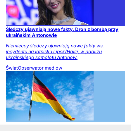
Śledczy ujawniają nowe fakty. Dron z bombą przy
ukraińskim Antonowie
Niemieccy śledczy ujawniają nowe fakty ws.
incydentu na lotnisku Lipsk/Halle, w pobliżu
ukraińskiego samolotu Antonow.
Świat
Obserwator mediów