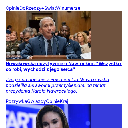
Opinie
DoRzeczy+
Świat
W numerze
Nowakowska pozytywnie o Nawrockim. "Wszystko,
co robi, wychodzi z jego serca"
Związana obecnie z Polsatem Ida Nowakowska
podzieliła się swoimi przemyśleniami na temat
prezydenta Karola Nawrockiego.
Rozrywka
Gwiazdy
Opinie
Kraj