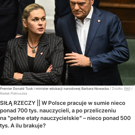
Premier Donald Tusk i minister edukacji narodowej Barbara Nowacka
/ Źródło:
PAP
/
Radek Pietruszka
SIŁĄ RZECZY || W Polsce pracuje w sumie nieco
ponad 700 tys. nauczycieli, a po przeliczeniu
na "pełne etaty nauczycielskie" – nieco ponad 500
tys. A ilu brakuje?