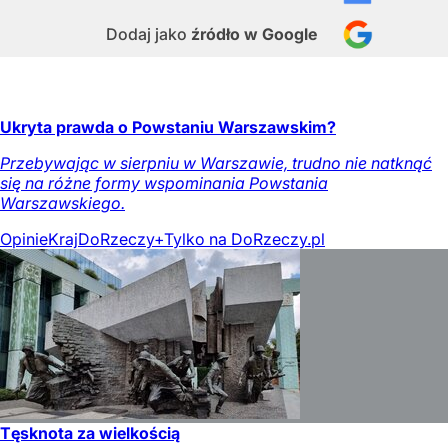
Dodaj jako
źródło w Google
Ukryta prawda o Powstaniu Warszawskim?
Przebywając w sierpniu w Warszawie, trudno nie natknąć
się na różne formy wspominania Powstania
Warszawskiego.
Opinie
Kraj
DoRzeczy+
Tylko na DoRzeczy.pl
Tęsknota za wielkością