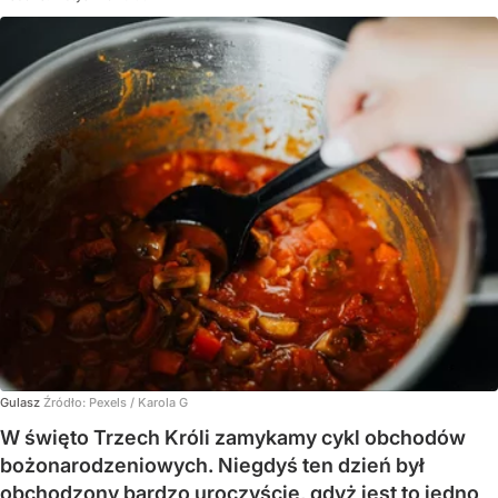
Gulasz
Źródło:
Pexels
/
Karola G
W święto Trzech Króli zamykamy cykl obchodów
bożonarodzeniowych. Niegdyś ten dzień był
obchodzony bardzo uroczyście, gdyż jest to jedno