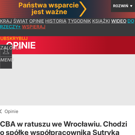
ROZWIŃ
▼
KRAJ
ŚWIAT
OPINIE
HISTORIA
TYGODNIK
KSIĄŻKI
WIDEO
DO
RZECZY+
WSPIERAJ
SUBSKRYBUJ
OPINIE
ZALOGUJ
MENU
Opinie
CBA w ratuszu we Wrocławiu. Chodzi
o spółkę współpracownika Sutryka