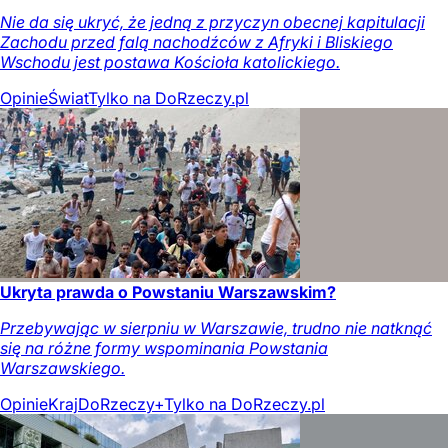
Nie da się ukryć, że jedną z przyczyn obecnej kapitulacji
Zachodu przed falą nachodźców z Afryki i Bliskiego
Wschodu jest postawa Kościoła katolickiego.
Opinie
Świat
Tylko na DoRzeczy.pl
Ukryta prawda o Powstaniu Warszawskim?
Przebywając w sierpniu w Warszawie, trudno nie natknąć
się na różne formy wspominania Powstania
Warszawskiego.
Opinie
Kraj
DoRzeczy+
Tylko na DoRzeczy.pl