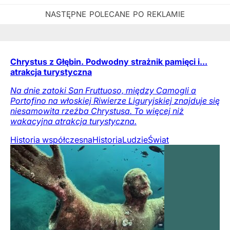
Chrystus z Głębin. Podwodny strażnik pamięci i...
atrakcja turystyczna
Na dnie zatoki San Fruttuoso, między Camogli a
Portofino na włoskiej Riwierze Liguryjskiej znajduje się
niesamowita rzeźba Chrystusa. To więcej niż
wakacyjna atrakcja turystyczna.
Historia współczesna
Historia
Ludzie
Świat