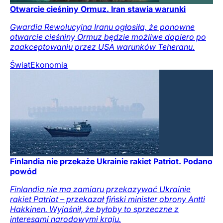
Otwarcie cieśniny Ormuz. Iran stawia warunki
Gwardia Rewolucyjna Iranu ogłosiła, że ponowne
otwarcie cieśniny Ormuz będzie możliwe dopiero po
zaakceptowaniu przez USA warunków Teheranu.
Świat
Ekonomia
Finlandia nie przekaże Ukrainie rakiet Patriot. Podano
powód
Finlandia nie ma zamiaru przekazywać Ukrainie
rakiet Patriot – przekazał fiński minister obrony Antti
Hakkinen. Wyjaśnił, że byłoby to sprzeczne z
interesami narodowymi kraju.