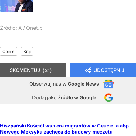
Źródło:
X
/
Onet.pl
Opinie
Kraj
SKOMENTUJ
UDOSTĘPNIJ
21
Obserwuj nas
w
Google News
Dodaj jako
źródło w Google
Hiszpański Kościół wspiera migrantów w Ceucie, a abp
Nowego Meksyku zachęca do budowy meczetu