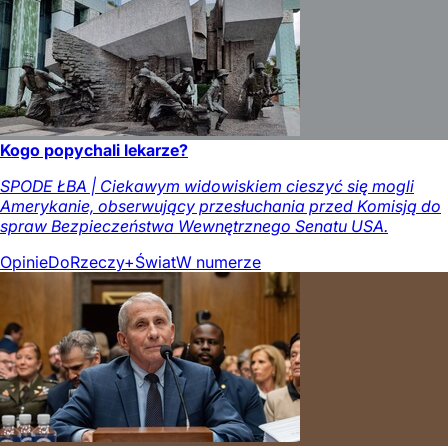
Kogo popychali lekarze?
SPODE ŁBA | Ciekawym widowiskiem cieszyć się mogli
Amerykanie, obserwujący przesłuchania przed Komisją do
spraw Bezpieczeństwa Wewnętrznego Senatu USA.
Opinie
DoRzeczy+
Świat
W numerze