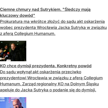
Ciemne chmury nad Sutrykiem. "Śledczy mają
kluczowy dowód"
Prokuratura ma wkrótce złożyć do sądu akt oskarżenia
wobec prezydenta Wrocławia Jacka Sutryka w związku
z aferą Collegium Humanum.
KO chce dymisji prezydenta. Konkretny powód
Do sądu wpłynął akt oskarżenia przeciwko
prezydentowi Wrocławia w związku z aferą Collegium
Humanum. Zarząd regionalny KO na Dolnym Śląsku
apeluje do Jacka Sutryka o podanie się do dymisji.