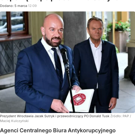
Dodano:
5
marca
12:09
Prezydent Wrocławia Jacek Sutryk i przewodniczący PO Donald Tusk
Źródło:
PAP
/
Maciej Kulczyński
Agenci Centralnego Biura Antykorupcyjnego