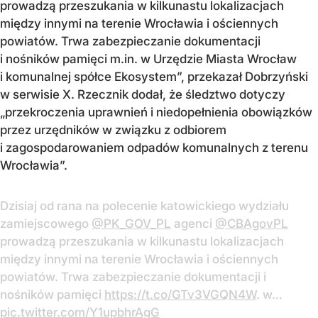
prowadzą przeszukania w kilkunastu lokalizacjach
między innymi na terenie Wrocławia i ościennych
powiatów. Trwa zabezpieczanie dokumentacji
i nośników pamięci m.in. w Urzędzie Miasta Wrocław
i komunalnej spółce Ekosystem”, przekazał Dobrzyński
w serwisie X. Rzecznik dodał, że śledztwo dotyczy
„przekroczenia uprawnień i niedopełnienia obowiązków
przez urzędników w związku z odbiorem
i zagospodarowaniem odpadów komunalnych z terenu
Wrocławia”.
Dzisiaj od rana na polecenie katowickiego wydziału
zamiejscowego
@PK_GOV_PL
agenci
@CBAgovPL
prowadzą przeszukania w kilkunastu lokalizacjach
między innymi na terenie Wrocławia i ościennych
powiatów. Trwa zabezpieczanie dokumentacji i
nośników pamięci
https://t.co/GTv3VGQN4W
. w…
pic.twitter.com/Y1upbhrAgG