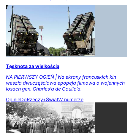
Tęsknota za wielkością
NA PIERWSZY OGIEŃ | Na ekrany francuskich kin
weszła dwuczęściowa epopeja filmowa o wojennych
losach gen. Charles’a de Gaulle’a.
Opinie
DoRzeczy+
Świat
W numerze