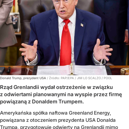
Donald Trump, prezydent USA
/ Źródło:
PAP/EPA
/
JIM LO SCALZO / POOL
Rząd Grenlandii wydał ostrzeżenie w związku
z odwiertami planowanymi na wyspie przez firmę
powiązaną z Donaldem Trumpem.
Amerykańska spółka naftowa Greenland Energy,
powiązana z otoczeniem prezydenta USA Donalda
Trumpa, przygotowuje odwierty na Grenlandii mimo