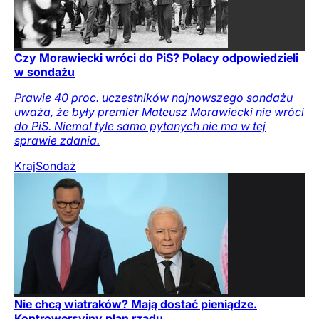
Czy Morawiecki wróci do PiS? Polacy odpowiedzieli
w sondażu
Prawie 40 proc. uczestników najnowszego sondażu
uważa, że były premier Mateusz Morawiecki nie wróci
do PiS. Niemal tyle samo pytanych nie ma w tej
sprawie zdania.
Kraj
Sondaż
Nie chcą wiatraków? Mają dostać pieniądze.
Kontrowersyjny plan rządu