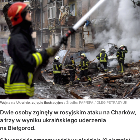
Wojna na Ukrainie, zdjęcie ilustracyjne
/ Źródło:
PAP/EPA
/
OLEG PETRASYUK
Dwie osoby zginęły w rosyjskim ataku na Charków,
a trzy w wyniku ukraińskiego uderzenia
na Biełgorod.