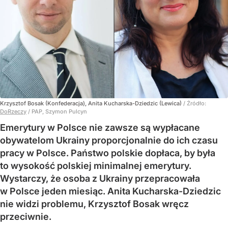
Krzysztof Bosak (Konfederacja), Anita Kucharska-Dziedzic (Lewica)
/ Źródło:
DoRzeczy
/
PAP, Szymon Pulcyn
Emerytury w Polsce nie zawsze są wypłacane
obywatelom Ukrainy proporcjonalnie do ich czasu
pracy w Polsce. Państwo polskie dopłaca, by była
to wysokość polskiej minimalnej emerytury.
Wystarczy, że osoba z Ukrainy przepracowała
w Polsce jeden miesiąc. Anita Kucharska-Dziedzic
nie widzi problemu, Krzysztof Bosak wręcz
przeciwnie.