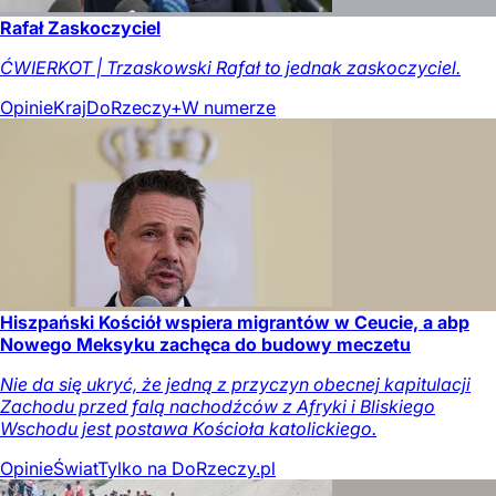
Rafał Zaskoczyciel
ĆWIERKOT | Trzaskowski Rafał to jednak zaskoczyciel.
Opinie
Kraj
DoRzeczy+
W numerze
Hiszpański Kościół wspiera migrantów w Ceucie, a abp
Nowego Meksyku zachęca do budowy meczetu
Nie da się ukryć, że jedną z przyczyn obecnej kapitulacji
Zachodu przed falą nachodźców z Afryki i Bliskiego
Wschodu jest postawa Kościoła katolickiego.
Opinie
Świat
Tylko na DoRzeczy.pl