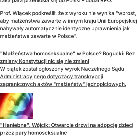
taka para przeniosła się do Polski – dodał RPO.
Prof. Wiącek podkreślił, że z wyroku nie wynika "wprost,
aby małżeństwa zawarte w innym kraju Unii Europejskiej
nabywały automatycznie identyczne uprawnienia jak
małżeństwa zawarte w Polsce".
"Małżeństwa homoseksualne" w Polsce? Bogucki: Bez
zmiany Konstytucji nic się nie zmieni
W piątek został ogłoszony wyrok Naczelnego Sądu
Administracyjnego dotyczący transkrypcji
zagranicznych aktów "małżeństw" jednopłciowych.
"Haniebne". Wójcik: Otwarcie drzwi na adopcję dzieci
przez pary homoseksualne