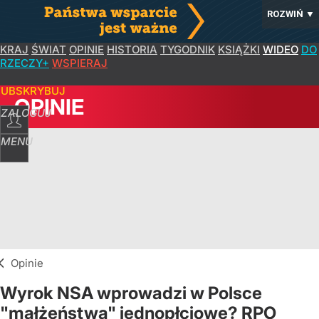
ROZWIŃ
▼
KRAJ
ŚWIAT
OPINIE
HISTORIA
TYGODNIK
KSIĄŻKI
WIDEO
DO
RZECZY+
WSPIERAJ
SUBSKRYBUJ
OPINIE
ZALOGUJ
MENU
Opinie
Wyrok NSA wprowadzi w Polsce
"małżeństwa" jednopłciowe? RPO