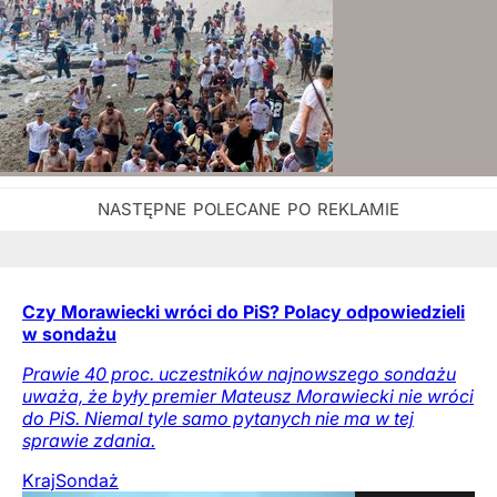
Czy Morawiecki wróci do PiS? Polacy odpowiedzieli
w sondażu
Prawie 40 proc. uczestników najnowszego sondażu
uważa, że były premier Mateusz Morawiecki nie wróci
do PiS. Niemal tyle samo pytanych nie ma w tej
sprawie zdania.
Kraj
Sondaż