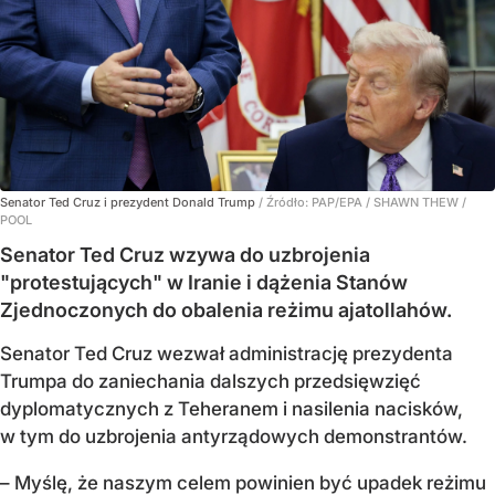
Senator Ted Cruz i prezydent Donald Trump
/ Źródło:
PAP/EPA
/
SHAWN THEW /
POOL
Senator Ted Cruz wzywa do uzbrojenia
"protestujących" w Iranie i dążenia Stanów
Zjednoczonych do obalenia reżimu ajatollahów.
Senator Ted Cruz wezwał administrację prezydenta
Trumpa do zaniechania dalszych przedsięwzięć
dyplomatycznych z Teheranem i nasilenia nacisków,
w tym do uzbrojenia antyrządowych demonstrantów.
– Myślę, że naszym celem powinien być upadek reżimu