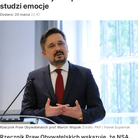
studzi emocje
Dodano:
20
marca
22:47
Rzecznik Praw Obywatelskich prof. Marcin Wiącek
Źródło:
PAP
/
Paweł Supernak
Rzecznik Praw Obywatelskich wskazuje, że NSA