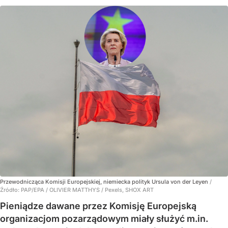
Przewodnicząca Komisji Europejskiej, niemiecka polityk Ursula von der Leyen
/
Źródło:
PAP/EPA
/
OLIVIER MATTHYS / Pexels, SHOX ART
Pieniądze dawane przez Komisję Europejską
organizacjom pozarządowym miały służyć m.in.