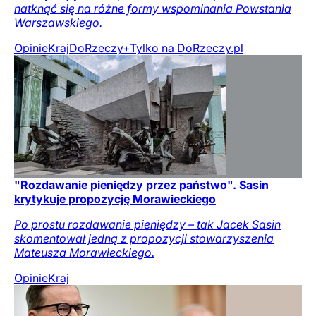
natknąć się na różne formy wspominania Powstania
Warszawskiego.
Opinie
Kraj
DoRzeczy+
Tylko na DoRzeczy.pl
"Rozdawanie pieniędzy przez państwo". Sasin
krytykuje propozycję Morawieckiego
Po prostu rozdawanie pieniędzy – tak Jacek Sasin
skomentował jedną z propozycji stowarzyszenia
Mateusza Morawieckiego.
Opinie
Kraj