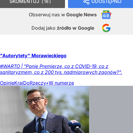
SKOMENTUJ
UDOSTĘPNIJ
18
Obserwuj nas
w
Google News
Dodaj jako
źródło w Google
"Autorytety" Morawieckiego
#WARTO | "Panie Premierze, co z COVID-19, co z
sanitaryzmem, co z 200 tys. nadmiarowych zgonów?".
Opinie
Kraj
DoRzeczy+
W numerze