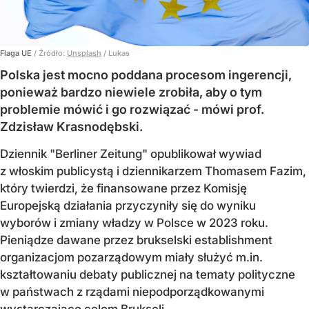
Flaga UE
/ Źródło:
Unsplash
/
Lukas
Polska jest mocno poddana procesom ingerencji,
ponieważ bardzo niewiele zrobiła, aby o tym
problemie mówić i go rozwiązać - mówi prof.
Zdzisław Krasnodębski.
Dziennik "Berliner Zeitung" opublikował wywiad
z włoskim publicystą i dziennikarzem Thomasem Fazim,
który twierdzi, że finansowane przez Komisję
Europejską działania przyczyniły się do wyniku
wyborów i zmiany władzy w Polsce w 2023 roku.
Pieniądze dawane przez brukselski establishment
organizacjom pozarządowym miały służyć m.in.
kształtowaniu debaty publicznej na tematy polityczne
w państwach z rządami niepodporządkowanymi
wystarczająco celom Brukseli.