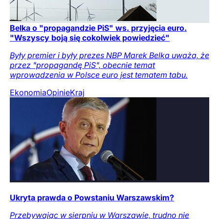
Belka o "propagandzie PiS" ws. przyjęcia euro.
"Wszyscy boją się cokolwiek powiedzieć"
Były premier i były prezes NBP Marek Belka uważa, że
przez "propagandę PiS", obecnie temat
wprowadzenia w Polsce euro jest tematem tabu.
Ekonomia
Opinie
Kraj
Ukryta prawda o Powstaniu Warszawskim?
Przebywając w sierpniu w Warszawie, trudno nie