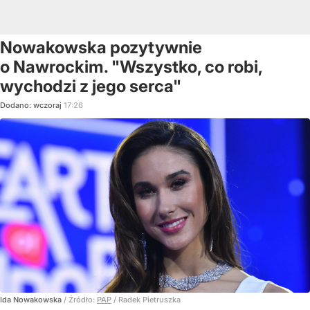
Nowakowska pozytywnie
o Nawrockim. "Wszystko, co robi,
wychodzi z jego serca"
Dodano:
wczoraj
17:26
Ida Nowakowska
/ Źródło:
PAP
/
Radek Pietruszka