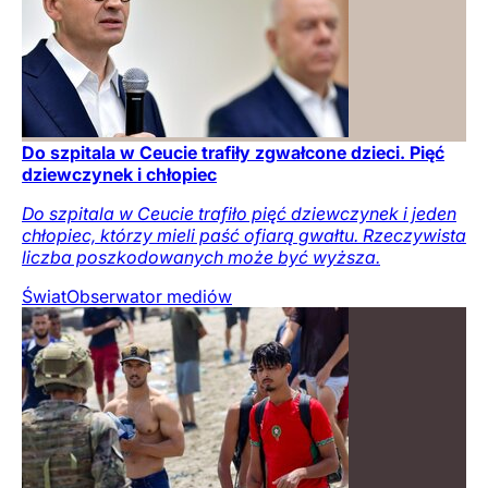
Do szpitala w Ceucie trafiły zgwałcone dzieci. Pięć
dziewczynek i chłopiec
Do szpitala w Ceucie trafiło pięć dziewczynek i jeden
chłopiec, którzy mieli paść ofiarą gwałtu. Rzeczywista
liczba poszkodowanych może być wyższa.
Świat
Obserwator mediów