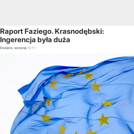
Raport Faziego. Krasnodębski:
Ingerencja była duża
Dodano:
wczoraj
16:11