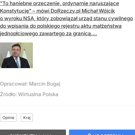
"To haniebne orzeczenie, ordynarnie naruszające
Konstytucję" – mówi DoRzeczy.pl Michał Wójcik
o wyroku NSA, który zobowiązał urząd stanu cywilnego
do wpisania do polskiego rejestru aktu małżeństwa
jednopłciowego zawartego za granicą....
Opracował:
Marcin Bugaj
Źródło:
Wirtualna Polska
Opinie
Kraj