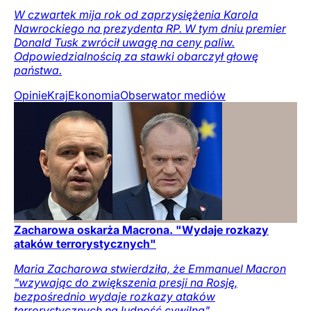
W czwartek mija rok od zaprzysiężenia Karola
Nawrockiego na prezydenta RP. W tym dniu premier
Donald Tusk zwrócił uwagę na ceny paliw.
Odpowiedzialnością za stawki obarczył głowę
państwa.
Opinie
Kraj
Ekonomia
Obserwator mediów
Zacharowa oskarża Macrona. "Wydaje rozkazy
ataków terrorystycznych"
Maria Zacharowa stwierdziła, że Emmanuel Macron
"wzywając do zwiększenia presji na Rosję,
bezpośrednio wydaje rozkazy ataków
terrorystycznych na ludność cywilną".