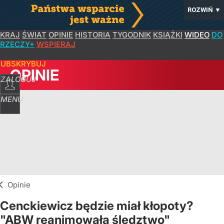
ROZWIŃ
▼
KRAJ
ŚWIAT
OPINIE
HISTORIA
TYGODNIK
KSIĄŻKI
WIDEO
DO
RZECZY+
WSPIERAJ
SUBSKRYBUJ
OPINIE
ZALOGUJ
MENU
Opinie
Cenckiewicz będzie miał kłopoty?
"ABW reanimowała śledztwo"