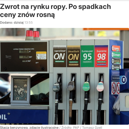
Zwrot na rynku ropy. Po spadkach
ceny znów rosną
Dodano:
dzisiaj
13:55
Stacja benzynowa, zdjęcie ilustracyjne
/ Źródło:
PAP
/
Tomasz Gzell