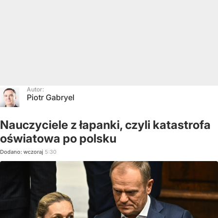
Autor:
Piotr Gabryel
Nauczyciele z łapanki, czyli katastrofa
oświatowa po polsku
Dodano:
wczoraj
5:30