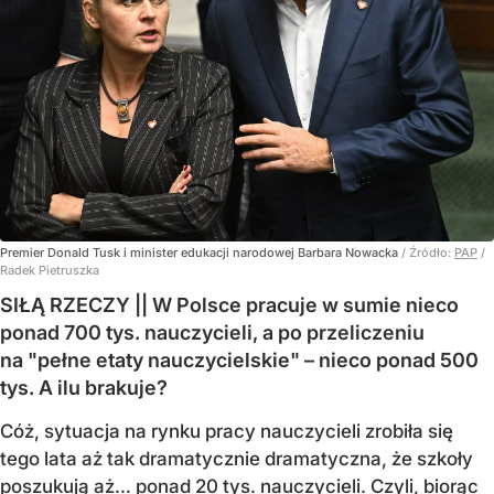
Premier Donald Tusk i minister edukacji narodowej Barbara Nowacka
/ Źródło:
PAP
/
Radek Pietruszka
SIŁĄ RZECZY || W Polsce pracuje w sumie nieco
ponad 700 tys. nauczycieli, a po przeliczeniu
na "pełne etaty nauczycielskie" – nieco ponad 500
tys. A ilu brakuje?
Cóż, sytuacja na rynku pracy nauczycieli zrobiła się
tego lata aż tak dramatycznie dramatyczna, że szkoły
poszukują aż… ponad 20 tys. nauczycieli. Czyli, biorąc