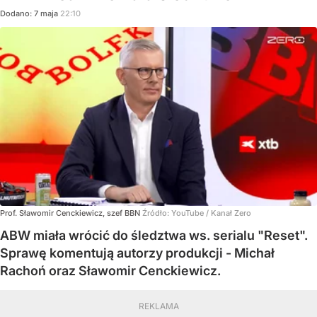
Dodano:
7
maja
22:10
Prof. Sławomir Cenckiewicz, szef BBN
Źródło:
YouTube
/
Kanał Zero
ABW miała wrócić do śledztwa ws. serialu "Reset".
Sprawę komentują autorzy produkcji - Michał
Rachoń oraz Sławomir Cenckiewicz.