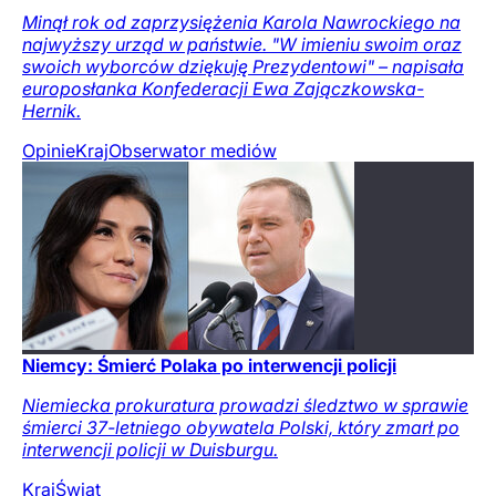
Minął rok od zaprzysiężenia Karola Nawrockiego na
najwyższy urząd w państwie. "W imieniu swoim oraz
swoich wyborców dziękuję Prezydentowi" – napisała
europosłanka Konfederacji Ewa Zajączkowska-
Hernik.
Opinie
Kraj
Obserwator mediów
Niemcy: Śmierć Polaka po interwencji policji
Niemiecka prokuratura prowadzi śledztwo w sprawie
śmierci 37-letniego obywatela Polski, który zmarł po
interwencji policji w Duisburgu.
Kraj
Świat