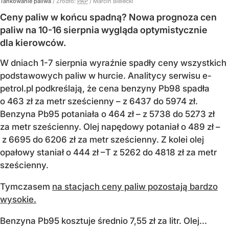
Tankowanie paliwa
/ Źródło:
PAP
/
Marcin Bielecki
Ceny paliw w końcu spadną? Nowa prognoza cen
paliw na 10-16 sierpnia wygląda optymistycznie
dla kierowców.
W dniach 1-7 sierpnia wyraźnie spadły ceny wszystkich
podstawowych paliw w hurcie. Analitycy serwisu e-
petrol.pl podkreślają, że cena benzyny Pb98 spadła
o 463 zł za metr sześcienny – z 6437 do 5974 zł.
Benzyna Pb95 potaniała o 464 zł – z 5738 do 5273 zł
za metr sześcienny. Olej napędowy potaniał o 489 zł –
z 6695 do 6206 zł za metr sześcienny. Z kolei olej
opałowy staniał o 444 zł –T z 5262 do 4818 zł za metr
sześcienny.
Tymczasem
na stacjach ceny paliw pozostają bardzo
wysokie.
Benzyna Pb95 kosztuje średnio 7,55 zł za litr. Olej...