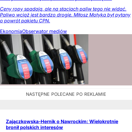
Ceny ropy spadają, ale na stacjach paliw tego nie widać.
Paliwo wciąż jest bardzo drogie. Miłosz Motyka był pytany
o powrót pakietu CPN.
Ekonomia
Obserwator mediów
Zajączkowska-Hernik o Nawrockim: Wielokrotnie
bronił polskich interesów