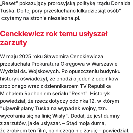
„Reset” pokazujący prorosyjską politykę rządu Donalda
Tuska. Do tej pory przesłuchano kilkadziesiąt osób" –
czytamy na stronie niezalezna.pl.
Cenckiewicz rok temu usłyszał
zarzuty
W maju 2025 roku Sławomira Cenckiewicza
przesłuchała Prokuratura Okręgowa w Warszawie
Wydział ds. Wojskowych. Po opuszczeniu budynku
historyk oświadczył, że chodzi o jeden z odcinków
zrobionego wraz z dziennikarzem TV Republika
Michałem Rachoniem serialu "Reset". Historyk
powiedział, że rzecz dotyczy odcinka 12, w którym
"ujawnił plany Tuska na wypadek wojny, tzn.
wycofania się na linię Wisły"
. Dodał, że jest dumny
z zarzutów, jakie usłyszał. – Stąd moja duma,
że zrobiłem ten film, bo niczego nie żałuję – powiedział.