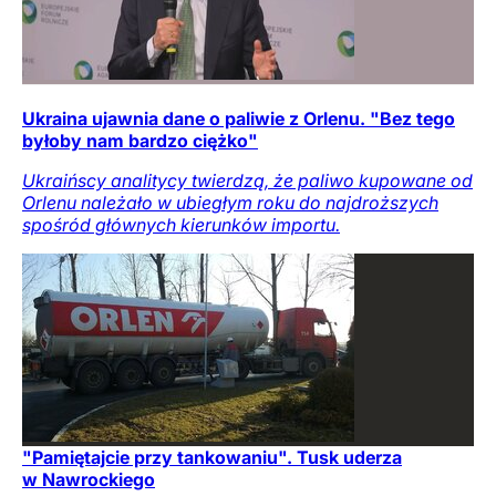
Ukraina ujawnia dane o paliwie z Orlenu. "Bez tego
byłoby nam bardzo ciężko"
Ukraińscy analitycy twierdzą, że paliwo kupowane od
Orlenu należało w ubiegłym roku do najdroższych
spośród głównych kierunków importu.
"Pamiętajcie przy tankowaniu". Tusk uderza
w Nawrockiego