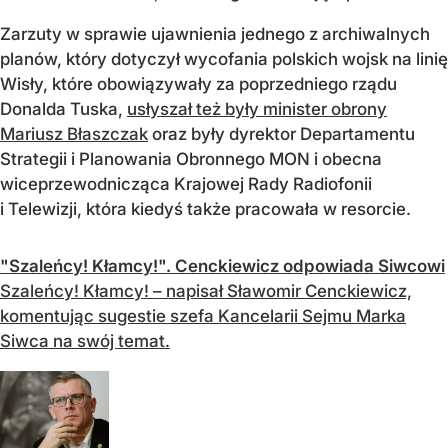
Zarzuty w sprawie ujawnienia jednego z archiwalnych
planów, który dotyczył wycofania polskich wojsk na linię
Wisły, które obowiązywały za poprzedniego rządu
Donalda Tuska,
usłyszał też były minister obrony
Mariusz Błaszczak
oraz były dyrektor Departamentu
Strategii i Planowania Obronnego MON i obecna
wiceprzewodnicząca Krajowej Rady Radiofonii
i Telewizji, która kiedyś także pracowała w resorcie.
"Szaleńcy! Kłamcy!". Cenckiewicz odpowiada Siwcowi
Szaleńcy! Kłamcy! – napisał Sławomir Cenckiewicz,
komentując sugestie szefa Kancelarii Sejmu Marka
Siwca na swój temat.