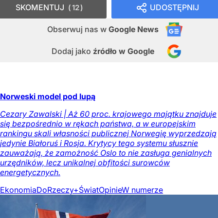
SKOMENTUJ
UDOSTĘPNIJ
12
Obserwuj nas
w
Google News
Dodaj jako
źródło w Google
Norweski model pod lupą
Cezary Zawalski | Aż 60 proc. krajowego majątku znajduje
się bezpośrednio w rękach państwa, a w europejskim
rankingu skali własności publicznej Norwegię wyprzedzają
jedynie Białoruś i Rosja. Krytycy tego systemu słusznie
zauważają, że zamożność Oslo to nie zasługa genialnych
urzędników, lecz unikalnej obfitości surowców
energetycznych.
Ekonomia
DoRzeczy+
Świat
Opinie
W numerze