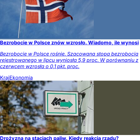
Bezrobocie w Polsce znów wzrosło. Wiadomo, ile wynosi
Bezrobocie w Polsce rośnie. Szacowana stopa bezrobocia
rejestrowanego w lipcu wyniosła 5,9 proc. W porównaniu z
czerwcem wzrosła o 0,1 pkt. proc.
Kraj
Ekonomia
Drożyzna na stacjach paliw. Kiedy reakcja rządu?