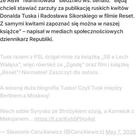
że ABW "reanimowała" śledztwo ws. serialu. "Będą
chcieli stawiać zarzuty za publikację ruskich kwitów
Donalda Tuska i Radosława Sikorskiego w filmie Reset.
Z samymi kwitami zapoznać się można w naszej
książce" – napisał w mediach społecznościowych
dziennikarz Republiki.
Tusk razem z PSL ścigał mnie za książkę „SB a Lech
Wałęsa”, więc również za „Zgodę” oraz film i książkę
„Reset”! Normalne! Zaszczyt dla autora.
A wiosną duża biografia Tuska! Czyli Tusk między
Berlinem a Moskwą!
Niech sobie Syrysko ze Stróżykiem szyją, a Korneluk z
Maksjanem…
https://t.co/Kvb5PHo4eI
— Sławomir Cenckiewicz (@Cenckiewicz)
May 7, 2026