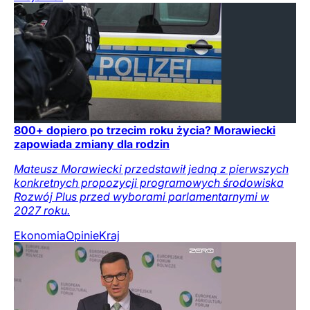
800+ dopiero po trzecim roku życia? Morawiecki
zapowiada zmiany dla rodzin
Mateusz Morawiecki przedstawił jedną z pierwszych
konkretnych propozycji programowych środowiska
Rozwój Plus przed wyborami parlamentarnymi w
2027 roku.
Ekonomia
Opinie
Kraj