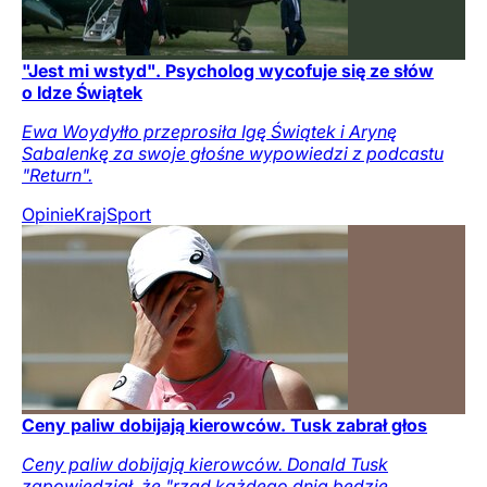
"Jest mi wstyd". Psycholog wycofuje się ze słów
o Idze Świątek
Ewa Woydyłło przeprosiła Igę Świątek i Arynę
Sabalenkę za swoje głośne wypowiedzi z podcastu
"Return".
Opinie
Kraj
Sport
Ceny paliw dobijają kierowców. Tusk zabrał głos
Ceny paliw dobijają kierowców. Donald Tusk
zapowiedział, że "rząd każdego dnia będzie