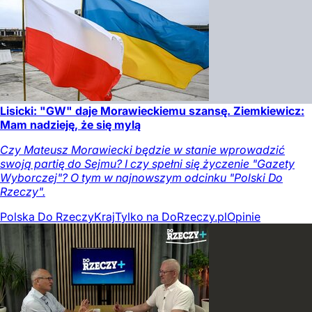
Lisicki: "GW" daje Morawieckiemu szansę. Ziemkiewicz:
Mam nadzieję, że się mylą
Czy Mateusz Morawiecki będzie w stanie wprowadzić
swoją partię do Sejmu? I czy spełni się życzenie "Gazety
Wyborczej"? O tym w najnowszym odcinku "Polski Do
Rzeczy".
Polska Do Rzeczy
Kraj
Tylko na DoRzeczy.pl
Opinie