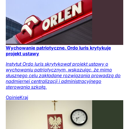
Wychowanie patriotyczne. Ordo Iuris krytykuje
projekt ustawy
Instytut Ordo Iuris skrytykował projekt ustawy o
wychowaniu patriotycznym, wskazując, że mimo
słusznego celu zakładane rozwiązania prowadzą do
nadmiernej centralizacji i administracyjnego
sterowania szkołą.
Opinie
Kraj