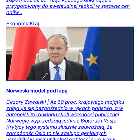
przygotowany do ewentualnej reakcji w sprawie cen
paliw".
Ekonomia
Kraj
Norweski model pod lupą
Cezary Zawalski | Aż 60 proc. krajowego majątku
znajduje się bezpośrednio w rękach państwa, a w
europejskim rankingu skali własności publicznej
Norwegię wyprzedzają jedynie Białoruś i Rosja.
Krytycy tego systemu słusznie zauważają, że
zamożność Oslo to nie zasługa genialnych
urzędników, lecz unikalnej obfitości surowców