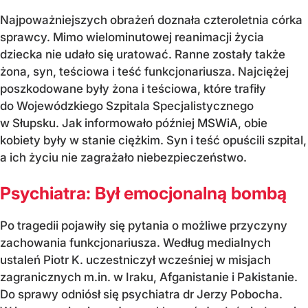
Najpoważniejszych obrażeń doznała czteroletnia córka
sprawcy. Mimo wielominutowej reanimacji życia
dziecka nie udało się uratować. Ranne zostały także
żona, syn, teściowa i teść funkcjonariusza. Najciężej
poszkodowane były żona i teściowa, które trafiły
do Wojewódzkiego Szpitala Specjalistycznego
w Słupsku. Jak informowało później MSWiA, obie
kobiety były w stanie ciężkim. Syn i teść opuścili szpital,
a ich życiu nie zagrażało niebezpieczeństwo.
Psychiatra: Był emocjonalną bombą
Po tragedii pojawiły się pytania o możliwe przyczyny
zachowania funkcjonariusza. Według medialnych
ustaleń Piotr K. uczestniczył wcześniej w misjach
zagranicznych m.in. w Iraku, Afganistanie i Pakistanie.
Do sprawy odniósł się psychiatra dr Jerzy Pobocha.