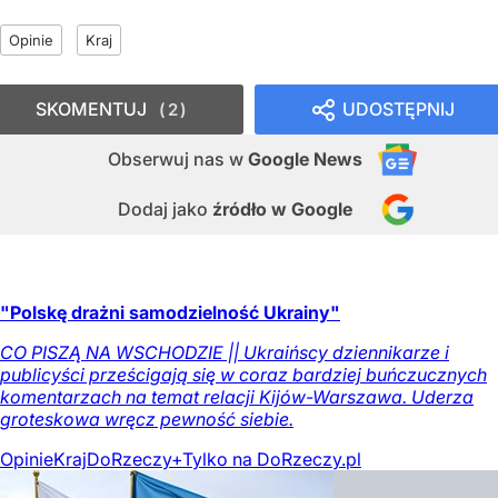
Opinie
Kraj
SKOMENTUJ
UDOSTĘPNIJ
2
Obserwuj nas
w
Google News
Dodaj jako
źródło w Google
"Polskę drażni samodzielność Ukrainy"
CO PISZĄ NA WSCHODZIE || Ukraińscy dziennikarze i
publicyści prześcigają się w coraz bardziej buńczucznych
komentarzach na temat relacji Kijów-Warszawa. Uderza
groteskowa wręcz pewność siebie.
Opinie
Kraj
DoRzeczy+
Tylko na DoRzeczy.pl