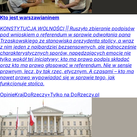
Kto jest warszawianinem
KONSTYTUCJA WOLNOŚCI || Ruszyło zbieranie podpisów
pod wnioskiem o referendum w sprawie odwołania pana
Trzaskowskiego ze stanowiska prezydenta stolicy, a wraz
z nim jeden z najbardziej bezsensownych, ale jednocześnie
charakterystycznych sporów, napędzających emocje nie
tylko wokół tej inicjatywy: kto ma prawo podpis składać
oraz kto ma prawo głosować w referendum. Nie w sensie
prawnym, lecz, by tak rzec, etycznym. A czasami – kto ma
nawet prawo wypowiadać się w sprawie tego, jak
funkcjonuje stolica.
Opinie
Kraj
DoRzeczy+
Tylko na DoRzeczy.pl