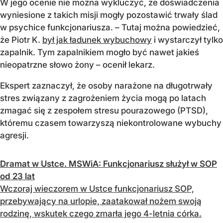
W jego ocenie nie można wykluczyć, że doświadczenia
wyniesione z takich misji mogły pozostawić trwały ślad
w psychice funkcjonariusza. – Tutaj można powiedzieć,
że Piotr K.
był jak ładunek wybuchowy
i wystarczył tylko
zapalnik. Tym zapalnikiem mogło być nawet jakieś
nieopatrzne słowo żony – ocenił lekarz.
Ekspert zaznaczył, że osoby narażone na długotrwały
stres związany z zagrożeniem życia mogą po latach
zmagać się z zespołem stresu pourazowego (PTSD),
któremu czasem towarzyszą niekontrolowane wybuchy
agresji.
Dramat w Ustce. MSWiA: Funkcjonariusz służył w SOP
od 23 lat
Wczoraj wieczorem w Ustce funkcjonariusz SOP,
przebywający na urlopie, zaatakował nożem swoją
rodzinę, wskutek czego zmarła jego 4-letnia córka.