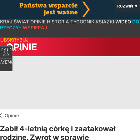
ROZWIŃ
▼
KRAJ
ŚWIAT
OPINIE
HISTORIA
TYGODNIK
KSIĄŻKI
WIDEO
DO
RZECZY+
WSPIERAJ
SUBSKRYBUJ
OPINIE
ZALOGUJ
MENU
Opinie
Zabił 4-letnią córkę i zaatakował
rodzinę. Zwrot w sprawie