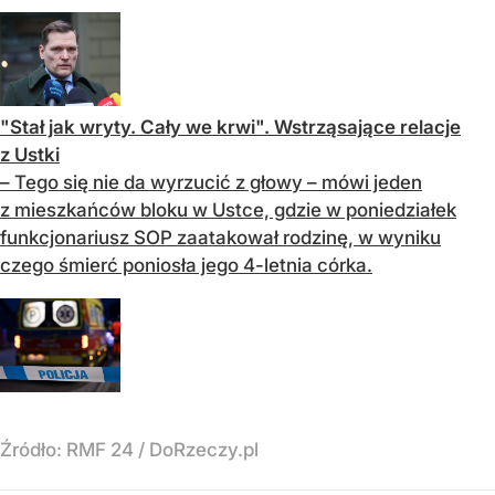
"Stał jak wryty. Cały we krwi". Wstrząsające relacje
z Ustki
– Tego się nie da wyrzucić z głowy – mówi jeden
z mieszkańców bloku w Ustce, gdzie w poniedziałek
funkcjonariusz SOP zaatakował rodzinę, w wyniku
czego śmierć poniosła jego 4-letnia córka.
Źródło:
RMF 24
/
DoRzeczy.pl