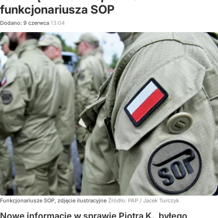
funkcjonariusza SOP
Dodano:
9
czerwca
13:04
Funkcjonariusze SOP, zdjęcie ilustracyjne
Źródło:
PAP
/
Jacek Turczyk
Nowe informacje w sprawie Piotra K., byłego