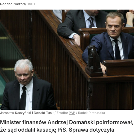
Dodano:
wczoraj
19:11
Jarosław Kaczyński i Donald Tusk
/ Źródło:
PAP
/
Radek Pietruszka
Minister finansów Andrzej Domański poinformował,
że sąd oddalił kasację PiS. Sprawa dotyczyła