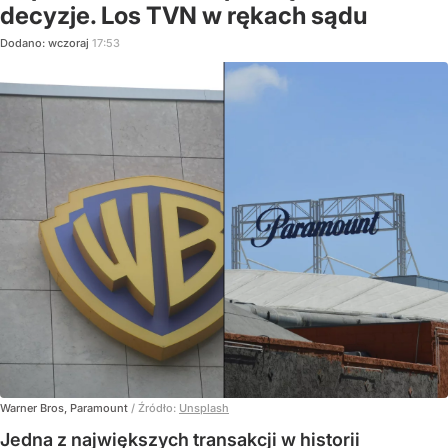
decyzje. Los TVN w rękach sądu
Dodano:
wczoraj
17:53
Warner Bros, Paramount
/ Źródło:
Unsplash
Jedna z największych transakcji w historii