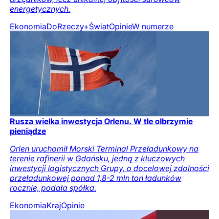
energetycznych.
Ekonomia
DoRzeczy+
Świat
Opinie
W numerze
Rusza wielka inwestycja Orlenu. W tle olbrzymie
pieniądze
Orlen uruchomił Morski Terminal Przeładunkowy na
terenie rafinerii w Gdańsku, jedną z kluczowych
inwestycji logistycznych Grupy, o docelowej zdolności
przeładunkowej ponad 1,8-2 mln ton ładunków
rocznie, podała spółka.
Ekonomia
Kraj
Opinie