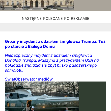
Groźny incydent z udziałem śmigłowca Trumpa. Tuż
po starcie z Białego Domu
Niebezpieczny incydent z udziałem śmigłowca
Donalda Trumpa. Maszyna z prezydentem USA na
pokładzie znalazła się zbyt blisko pasażerskiego
samolotu.
Świat
Obserwator mediów