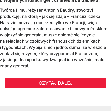
o wojennych losach gen. Charles’a de Gaulle’a.
Twórca filmu, reżyser Antonin Baudry, stworzył
produkcję, na którą – jak się zdaje – Francuzi czekali.
Na razie można ją obejrzeć tylko we Francji, więc
opisując ogromne zainteresowanie filmowym freskiem
w ojczyźnie generała, muszę opierać się jedynie
na relacjach w czołowych francuskich dziennikach
i tygodnikach. Wybija z nich jedno: duma, że wreszcie
znalazł się reżyser, który przypomniał Francuzom,
z jakiego dna upadku wydźwignął ich wcześniej mało
znany generał.
CZYTAJ DALEJ