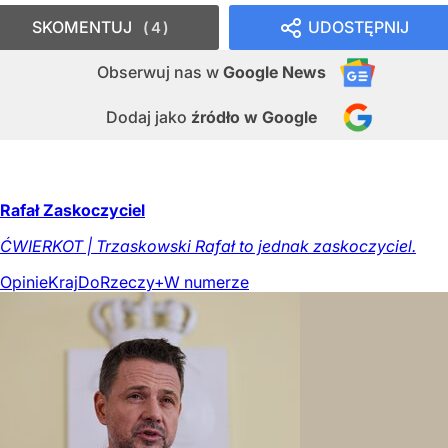
SKOMENTUJ
UDOSTĘPNIJ
4
Obserwuj nas
w
Google News
Dodaj jako
źródło w Google
Rafał Zaskoczyciel
ĆWIERKOT | Trzaskowski Rafał to jednak zaskoczyciel.
Opinie
Kraj
DoRzeczy+
W numerze