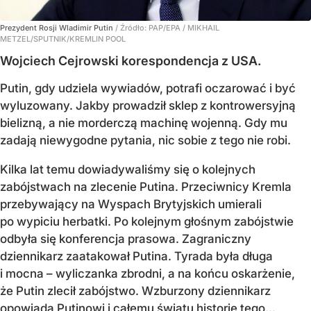
Prezydent Rosji Wladimir Putin
/ Źródło:
PAP/EPA
/
MIKHAIL
METZEL/SPUTNIK/KREMLIN POOL
Wojciech Cejrowski korespondencja z USA.
Putin, gdy udziela wywiadów, potrafi oczarować i być
wyluzowany. Jakby prowadził sklep z kontrowersyjną
bielizną, a nie morderczą machinę wojenną. Gdy mu
zadają niewygodne pytania, nic sobie z tego nie robi.
Kilka lat temu dowiadywaliśmy się o kolejnych
zabójstwach na zlecenie Putina. Przeciwnicy Kremla
przebywający na Wyspach Brytyjskich umierali
po wypiciu herbatki. Po kolejnym głośnym zabójstwie
odbyła się konferencja prasowa. Zagraniczny
dziennikarz zaatakował Putina. Tyrada była długa
i mocna – wyliczanka zbrodni, a na końcu oskarżenie,
że Putin zlecił zabójstwo. Wzburzony dziennikarz
opowiada Putinowi i całemu światu historię tego...