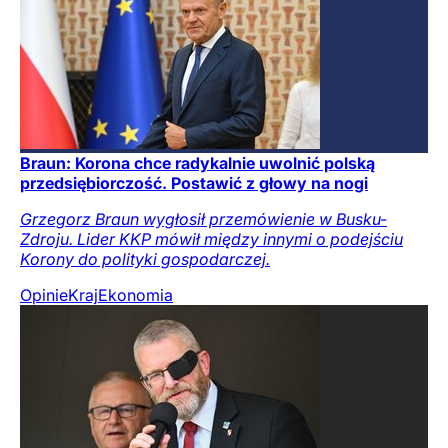
Braun: Korona chce radykalnie uwolnić polską
przedsiębiorczość. Postawić z głowy na nogi
Grzegorz Braun wygłosił przemówienie w Busku-
Zdroju. Lider KKP mówił między innymi o podejściu
Korony do polityki gospodarczej.
Opinie
Kraj
Ekonomia