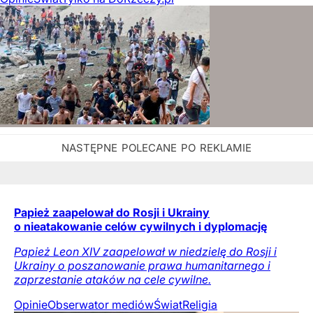
Papież zaapelował do Rosji i Ukrainy
o nieatakowanie celów cywilnych i dyplomację
Papież Leon XIV zaapelował w niedzielę do Rosji i
Ukrainy o poszanowanie prawa humanitarnego i
zaprzestanie ataków na cele cywilne.
Opinie
Obserwator mediów
Świat
Religia