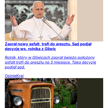
Zaorał nowy asfalt, trafi do aresztu. Sąd podjął
decyzję ws. rolnika z Gliwic
Rolnik, który w Gliwicach zaorał świeżo położony
asfalt trafi do aresztu na 3 miesiące. Taką decyzję
podjął sąd.
Opinie
Kraj