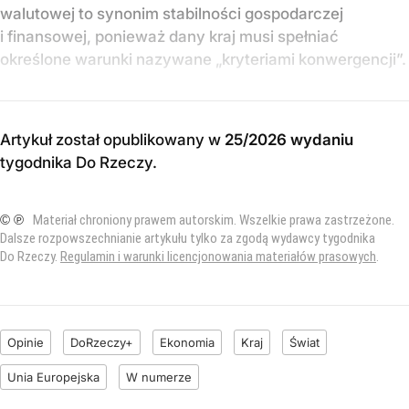
walutowej to synonim stabilności gospodarczej
i finansowej, ponieważ dany kraj musi spełniać
określone warunki nazywane „kryteriami konwergencji”.
Artykuł został opublikowany w
25/2026 wydaniu
tygodnika Do Rzeczy
.
© ℗
Materiał chroniony prawem autorskim. Wszelkie prawa zastrzeżone.
Dalsze rozpowszechnianie artykułu tylko za zgodą wydawcy tygodnika
Do Rzeczy.
Regulamin i warunki licencjonowania materiałów prasowych
.
Opinie
DoRzeczy+
Ekonomia
Kraj
Świat
Unia Europejska
W numerze