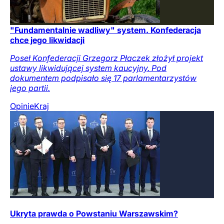
"Fundamentalnie wadliwy" system. Konfederacja
chce jego likwidacji
Poseł Konfederacji Grzegorz Płaczek złożył projekt
ustawy likwidującej system kaucyjny. Pod
dokumentem podpisało się 17 parlamentarzystów
jego partii.
Opinie
Kraj
Ukryta prawda o Powstaniu Warszawskim?