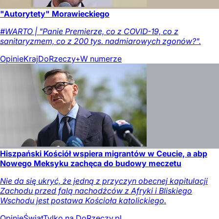
"Autorytety" Morawieckiego
#WARTO | "Panie Premierze, co z COVID-19, co z
sanitaryzmem, co z 200 tys. nadmiarowych zgonów?".
Opinie
Kraj
DoRzeczy+
W numerze
Hiszpański Kościół wspiera migrantów w Ceucie, a abp
Nowego Meksyku zachęca do budowy meczetu
Nie da się ukryć, że jedną z przyczyn obecnej kapitulacji
Zachodu przed falą nachodźców z Afryki i Bliskiego
Wschodu jest postawa Kościoła katolickiego.
Opinie
Świat
Tylko na DoRzeczy.pl