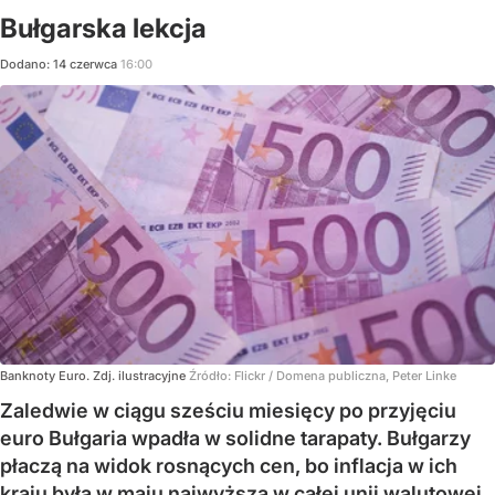
Bułgarska lekcja
Dodano:
14
czerwca
16:00
Banknoty Euro. Zdj. ilustracyjne
Źródło:
Flickr
/
Domena publiczna, Peter Linke
Zaledwie w ciągu sześciu miesięcy po przyjęciu
euro Bułgaria wpadła w solidne tarapaty. Bułgarzy
płaczą na widok rosnących cen, bo inflacja w ich
kraju była w maju najwyższa w całej unii walutowej.