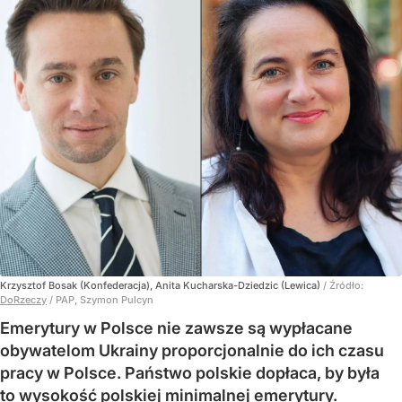
Krzysztof Bosak (Konfederacja), Anita Kucharska-Dziedzic (Lewica)
/ Źródło:
DoRzeczy
/
PAP, Szymon Pulcyn
Emerytury w Polsce nie zawsze są wypłacane
obywatelom Ukrainy proporcjonalnie do ich czasu
pracy w Polsce. Państwo polskie dopłaca, by była
to wysokość polskiej minimalnej emerytury.