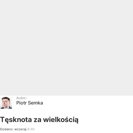
Autor:
Piotr Semka
Tęsknota za wielkością
Dodano:
wczoraj
6:30