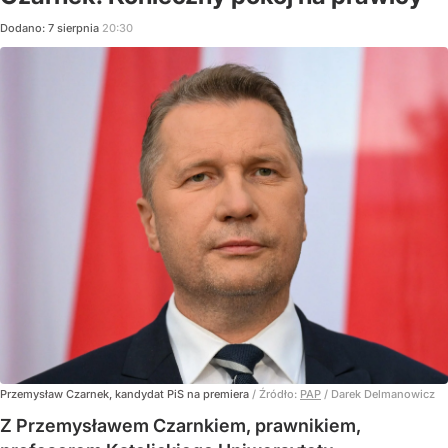
Dodano:
7
sierpnia
20:30
Przemysław Czarnek, kandydat PiS na premiera
/ Źródło:
PAP
/
Darek Delmanowicz
Z Przemysławem Czarnkiem, prawnikiem,