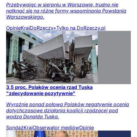
Przebywając w sierpniu w Warszawie, trudno nie
natknąć się na różne formy wspominania Powstania
Warszawskiego.
Opinie
Kraj
DoRzeczy+
Tylko na DoRzeczy.pl
3,5 proc. Polaków ocenia rząd Tuska
"zdecydowanie pozytywnie"
Wyraźnie ponad połowa Polaków negatywnie ocenia
dotychczasowe działania koalicji rządzącej pod
wodzą Donalda Tuska.
Sondaż
Kraj
Obserwator mediów
Opinie