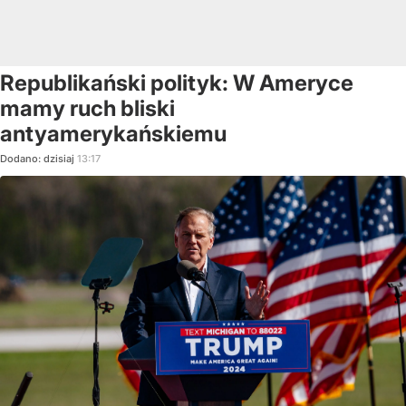
Republikański polityk: W Ameryce
mamy ruch bliski
antyamerykańskiemu
Dodano:
dzisiaj
13:17