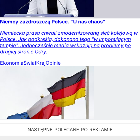
Niemcy zazdroszczą Polsce. "U nas chaos"
Niemiecka prasa chwali zmodernizowaną sieć kolejową w
Polsce. Jak podkreśla, dokonano tego "w imponującym
tempie". Jednocześnie media wskazują na problemy po
drugiej stronie Odry.
Ekonomia
Świat
Kraj
Opinie