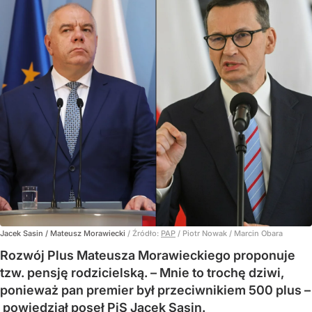
Jacek Sasin / Mateusz Morawiecki
/ Źródło:
PAP
/
Piotr Nowak / Marcin Obara
Rozwój Plus Mateusza Morawieckiego proponuje
tzw. pensję rodzicielską. – Mnie to trochę dziwi,
ponieważ pan premier był przeciwnikiem 500 plus –
powiedział poseł PiS Jacek Sasin.