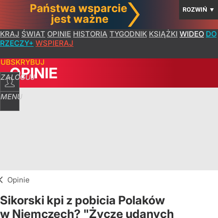
ROZWIŃ
▼
KRAJ
ŚWIAT
OPINIE
HISTORIA
TYGODNIK
KSIĄŻKI
WIDEO
DO
RZECZY+
WSPIERAJ
SUBSKRYBUJ
OPINIE
ZALOGUJ
MENU
Opinie
Sikorski kpi z pobicia Polaków
w Niemczech? "Życzę udanych