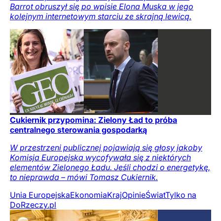
Barrot obruszył się po wpisie Elona Muska w jego
kolejnym internetowym starciu ze skrajną lewicą.
Cukiernik przypomina: Zielony Ład to próba
centralnego sterowania gospodarką
W przestrzeni publicznej pojawiają się głosy jakoby
Komisja Europejska wycofywała się z niektórych
elementów Zielonego Ładu. Jeśli chodzi o energetykę,
to nieprawda – mówi Tomasz Cukiernik.
Unia Europejska
Ekonomia
Kraj
Opinie
Świat
Tylko na
DoRzeczy.pl