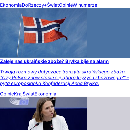
Ekonomia
DoRzeczy+
Świat
Opinie
W numerze
Zaleje nas ukraińskie zboże? Bryłka bije na alarm
Trwają rozmowy dotyczące tranzytu ukraińskiego zboża.
"Czy Polska znów stanie się ofiarą kryzysu zbożowego?" –
pyta europosłanka Konfederacji Anna Bryłka.
Opinie
Kraj
Świat
Ekonomia