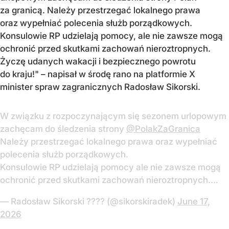
za granicą. Należy przestrzegać lokalnego prawa
oraz wypełniać polecenia służb porządkowych.
Konsulowie RP udzielają pomocy, ale nie zawsze mogą
ochronić przed skutkami zachowań nieroztropnych.
Życzę udanych wakacji i bezpiecznego powrotu
do kraju!" – napisał w środę rano na platformie X
minister spraw zagranicznych Radosław Sikorski.
W związku z rozpoczynającym się sezonem urlopowym
zachęcam do śledzenia strony
@PolakZaGranica
Należy przestrzegać lokalnego prawa oraz wypełniać
polecenia służb porządkowych.
Konsulowie RP udzielają pomocy ale nie zawsze mogą
ochronić przed skutkami zachowań nieroztropnych.…
— Radosław Sikorski ???? (@sikorskiradek)
June 17,
2026