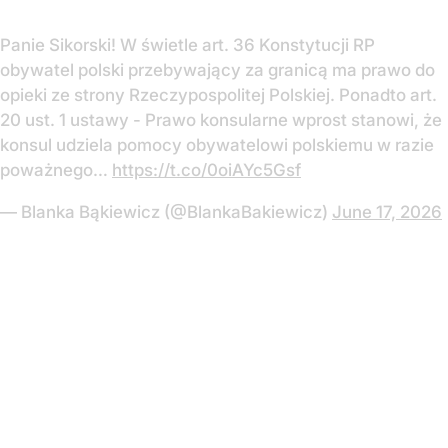
Panie Sikorski! W świetle art. 36 Konstytucji RP
obywatel polski przebywający za granicą ma prawo do
opieki ze strony Rzeczypospolitej Polskiej. Ponadto art.
20 ust. 1 ustawy - Prawo konsularne wprost stanowi, że
konsul udziela pomocy obywatelowi polskiemu w razie
poważnego…
https://t.co/0oiAYc5Gsf
— Blanka Bąkiewicz (@BlankaBakiewicz)
June 17, 2026