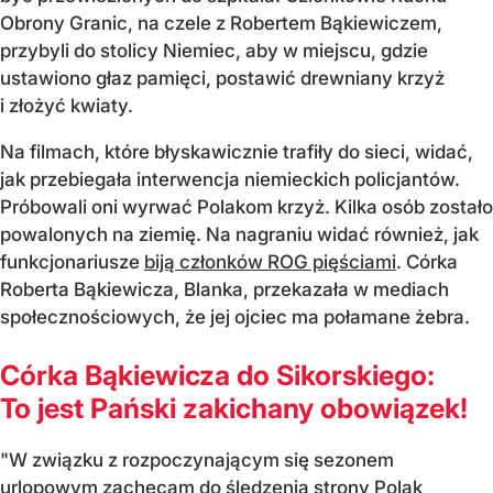
Obrony Granic, na czele z Robertem Bąkiewiczem,
przybyli do stolicy Niemiec, aby w miejscu, gdzie
ustawiono głaz pamięci, postawić drewniany krzyż
i złożyć kwiaty.
Na filmach, które błyskawicznie trafiły do sieci, widać,
jak przebiegała interwencja niemieckich policjantów.
Próbowali oni wyrwać Polakom krzyż. Kilka osób zostało
powalonych na ziemię. Na nagraniu widać również, jak
funkcjonariusze
biją członków ROG pięściami
. Córka
Roberta Bąkiewicza, Blanka, przekazała w mediach
społecznościowych, że jej ojciec ma połamane żebra.
Córka Bąkiewicza do Sikorskiego:
To jest Pański zakichany obowiązek!
"W związku z rozpoczynającym się sezonem
urlopowym zachęcam do śledzenia strony Polak