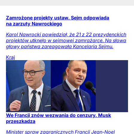
Zamrożone projekty ustaw. Sejm odpowiada
na zarzuty Nawrockiego
Karol Nawrocki powiedział, że 21 z 22 prezydenckich
projektów utknęło w sejmowej zamrażarce. Na słowa
głowy państwa zareagowała Kancelaria Sejmu.
Kraj
We Francji znów wezwania do cenzury. Musk
przeszkadza
Minister spraw zagranicznych Francji Jean-Noel