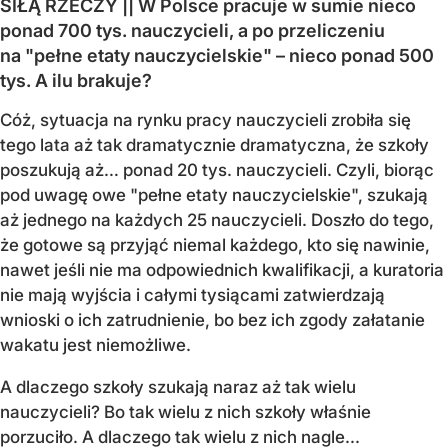
SIŁĄ RZECZY || W Polsce pracuje w sumie nieco
ponad 700 tys. nauczycieli, a po przeliczeniu
na "pełne etaty nauczycielskie" – nieco ponad 500
tys. A ilu brakuje?
Cóż, sytuacja na rynku pracy nauczycieli zrobiła się
tego lata aż tak dramatycznie dramatyczna, że szkoły
poszukują aż… ponad 20 tys. nauczycieli. Czyli, biorąc
pod uwagę owe "pełne etaty nauczycielskie", szukają
aż jednego na każdych 25 nauczycieli. Doszło do tego,
że gotowe są przyjąć niemal każdego, kto się nawinie,
nawet jeśli nie ma odpowiednich kwalifikacji, a kuratoria
nie mają wyjścia i całymi tysiącami zatwierdzają
wnioski o ich zatrudnienie, bo bez ich zgody załatanie
wakatu jest niemożliwe.
A dlaczego szkoły szukają naraz aż tak wielu
nauczycieli? Bo tak wielu z nich szkoły właśnie
porzuciło. A dlaczego tak wielu z nich nagle...