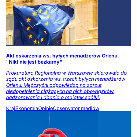
Akt oskarżenia ws. byłych menadżerów Orlenu.
"Nikt nie jest bezkarny"
Prokuratura Regionalna w Warszawie skierowała do
sądu akt oskarżenia ws. trzech byłych menadżerów
Orlenu. Mężczyźni odpowiedzą na zarzut
niedopełnienia ciążących na nich obowiązków
nadzorowania i dbania o majątek spółki.
Kraj
Ekonomia
Opinie
Obserwator mediów