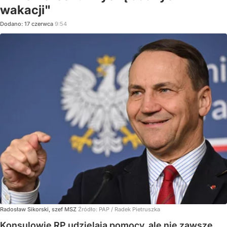
wakacji"
Dodano:
17
czerwca
9:54
Radosław Sikorski, szef MSZ
Źródło:
PAP
/
Radek Pietruszka
Konsulowie RP udzielają pomocy, ale nie zawsze