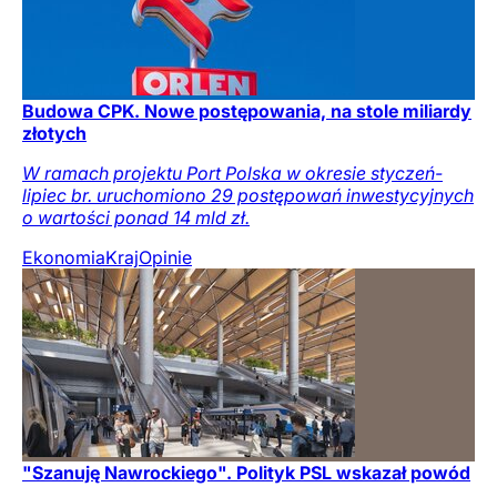
Budowa CPK. Nowe postępowania, na stole miliardy
złotych
W ramach projektu Port Polska w okresie styczeń-
lipiec br. uruchomiono 29 postępowań inwestycyjnych
o wartości ponad 14 mld zł.
Ekonomia
Kraj
Opinie
"Szanuję Nawrockiego". Polityk PSL wskazał powód