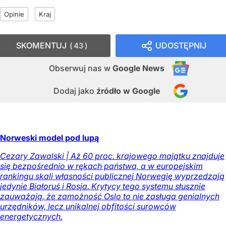
Opinie
Kraj
SKOMENTUJ
UDOSTĘPNIJ
43
Obserwuj nas
w
Google News
Dodaj jako
źródło w Google
Norweski model pod lupą
Cezary Zawalski | Aż 60 proc. krajowego majątku znajduje
się bezpośrednio w rękach państwa, a w europejskim
rankingu skali własności publicznej Norwegię wyprzedzają
jedynie Białoruś i Rosja. Krytycy tego systemu słusznie
zauważają, że zamożność Oslo to nie zasługa genialnych
urzędników, lecz unikalnej obfitości surowców
energetycznych.