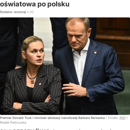
oświatowa po polsku
Dodano:
wczoraj
5:30
Premier Donald Tusk i minister edukacji narodowej Barbara Nowacka
/ Źródło:
PAP
/
Radek Pietruszka