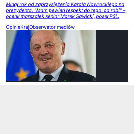
Minął rok od zaprzysiężenia Karola Nawrockiego na
prezydenta. "Mam pewien respekt do tego, co robi" –
ocenił marszałek senior Marek Sawicki, poseł PSL.
Opinie
Kraj
Obserwator mediów