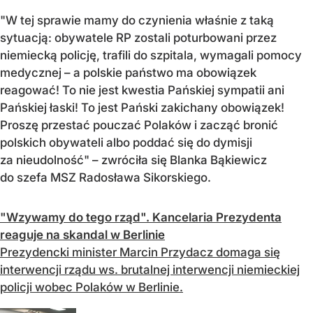
"W tej sprawie mamy do czynienia właśnie z taką
sytuacją: obywatele RP zostali poturbowani przez
niemiecką policję, trafili do szpitala, wymagali pomocy
medycznej – a polskie państwo ma obowiązek
reagować! To nie jest kwestia Pańskiej sympatii ani
Pańskiej łaski! To jest Pański zakichany obowiązek!
Proszę przestać pouczać Polaków i zacząć bronić
polskich obywateli albo poddać się do dymisji
za nieudolność" – zwróciła się Blanka Bąkiewicz
do szefa MSZ Radosława Sikorskiego.
"Wzywamy do tego rząd". Kancelaria Prezydenta
reaguje na skandal w Berlinie
Prezydencki minister Marcin Przydacz domaga się
interwencji rządu ws. brutalnej interwencji niemieckiej
policji wobec Polaków w Berlinie.