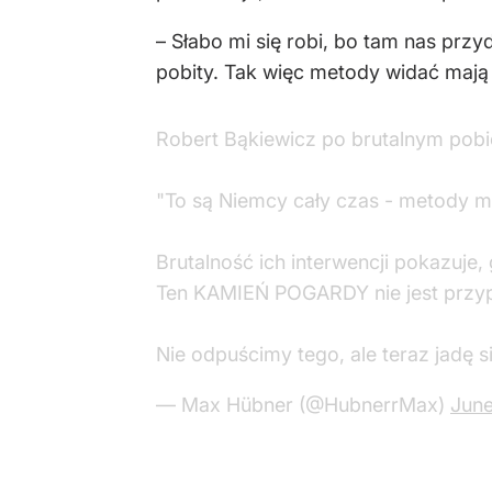
– Słabo mi się robi, bo tam nas przy
pobity. Tak więc metody widać mają 
Robert Bąkiewicz po brutalnym pobici
"To są Niemcy cały czas - metody m
Brutalność ich interwencji pokazuje,
Ten KAMIEŃ POGARDY nie jest przy
Nie odpuścimy tego, ale teraz jadę 
— Max Hübner (@HubnerrMax)
June