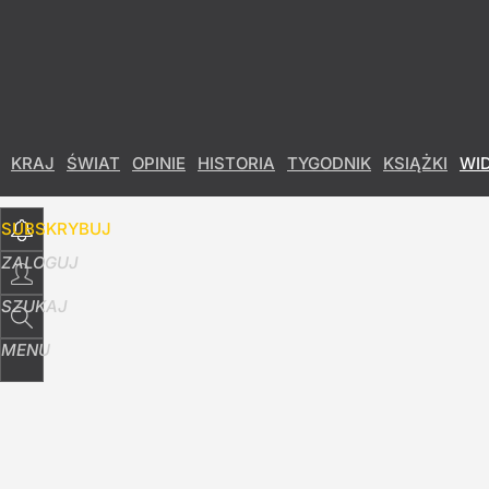
Udostępnij
8
Skomentuj
KRAJ
ŚWIAT
OPINIE
HISTORIA
TYGODNIK
KSIĄŻKI
WI
SUBSKRYBUJ
ZALOGUJ
SZUKAJ
MENU