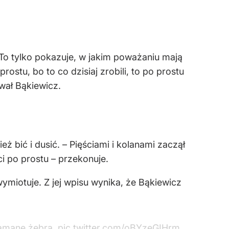
i. To tylko pokazuje, w jakim poważaniu mają
rostu, bo to co dzisiaj zrobili, to po prostu
wał Bąkiewicz.
ż bić i dusić. – Pięściami i kolanami zaczął
yci po prostu – przekonuje.
wymiotuje. Z jej wpisu wynika, że Bąkiewicz
ołamane żebra.
pic.twitter.com/oBYzeGIHrm