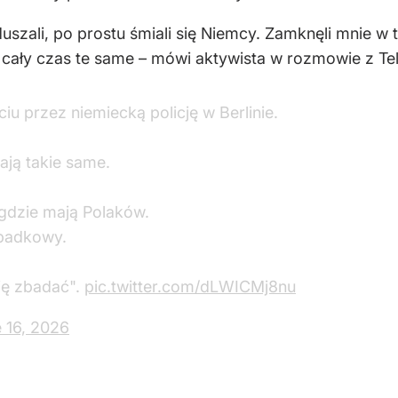
duszali, po prostu śmiali się Niemcy. Zamknęli mnie w 
cały czas te same – mówi aktywista w rozmowie z Tel
u przez niemiecką policję w Berlinie.
ają takie same.
 gdzie mają Polaków.
padkowy.
się zbadać".
pic.twitter.com/dLWICMj8nu
 16, 2026