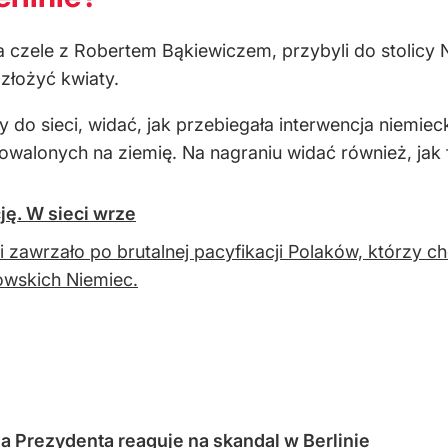
czele z Robertem Bąkiewiczem, przybyli do stolicy N
złożyć kwiaty.
ły do sieci, widać, jak przebiegała interwencja niemie
owalonych na ziemię. Na nagraniu widać również, jak 
ję. W sieci wrze
i zawrzało po brutalnej pacyfikacji Polaków, którzy ch
owskich Niemiec.
a Prezydenta reaguje na skandal w Berlinie