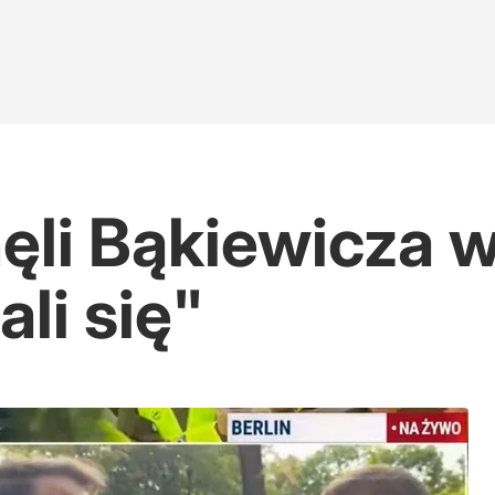
li Bąkiewicza w 
li się"