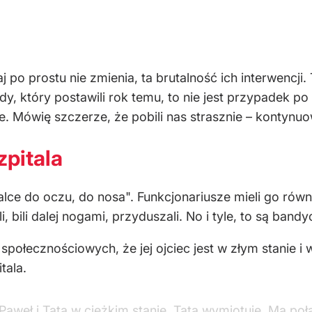
aj po prostu nie zmienia, ta brutalność ich interwencj
y, który postawili rok temu, to nie jest przypadek po p
e. Mówię szczerze, że pobili nas strasznie – kontynuo
zpitala
lce do oczu, do nosa". Funkcjonariusze mieli go równie
i, bili dalej nogami, przyduszali. No i tyle, to są band
połecznościowych, że jej ojciec jest w złym stanie i 
tala.
, Paweł i Tata w ciężkim stanie. Tata wymiotuje. Ma p