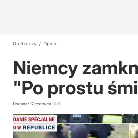
Do Rzeczy
/
Opinie
Niemcy zamknę
"Po prostu śmia
Dodano:
17
czerwca
10:19