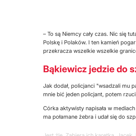
– To są Niemcy cały czas. Nic się tut
Polskę i Polaków. I ten kamień pogard
przekracza wszelkie wszelkie granic
Bąkiewicz jedzie do s
Jak dodał, policjanci "wsadzali mu pa
mnie bić jeden policjant, potem rzucil
Córka aktywisty napisała w mediach s
ma połamane żebra i udał się do szpi
Jest źle. Zabiera ich karetka. Jacek