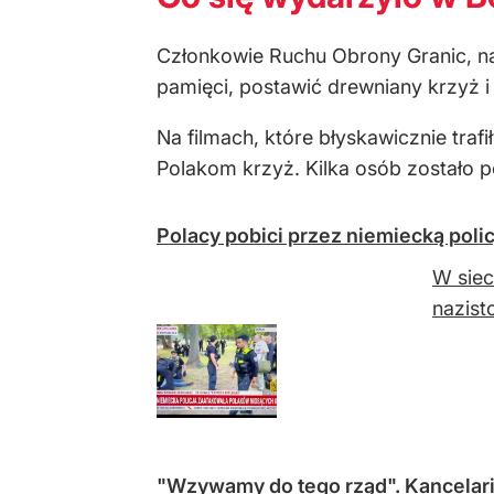
Członkowie Ruchu Obrony Granic, na 
pamięci, postawić drewniany krzyż i 
Na filmach, które błyskawicznie trafi
Polakom krzyż. Kilka osób zostało p
Polacy pobici przez niemiecką polic
W siec
nazist
"Wzywamy do tego rząd". Kancelari