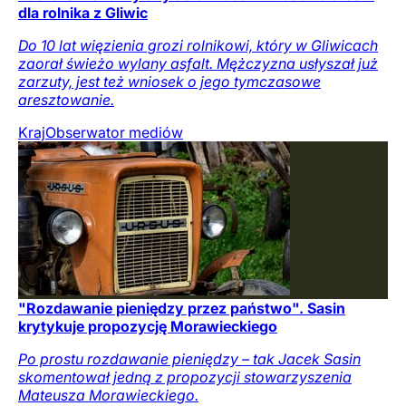
dla rolnika z Gliwic
Do 10 lat więzienia grozi rolnikowi, który w Gliwicach
zaorał świeżo wylany asfalt. Mężczyzna usłyszał już
zarzuty, jest też wniosek o jego tymczasowe
aresztowanie.
Kraj
Obserwator mediów
"Rozdawanie pieniędzy przez państwo". Sasin
krytykuje propozycję Morawieckiego
Po prostu rozdawanie pieniędzy – tak Jacek Sasin
skomentował jedną z propozycji stowarzyszenia
Mateusza Morawieckiego.