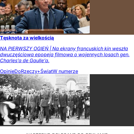
Tęsknota za wielkością
NA PIERWSZY OGIEŃ | Na ekrany francuskich kin weszła
dwuczęściowa epopeja filmowa o wojennych losach gen.
Charles’a de Gaulle’a.
Opinie
DoRzeczy+
Świat
W numerze