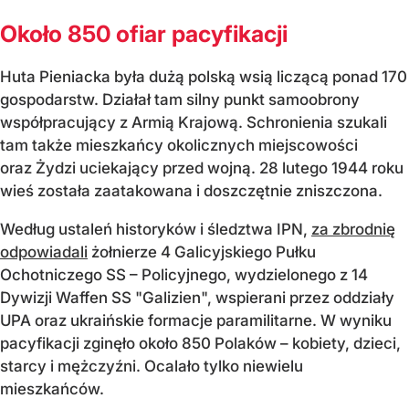
Około 850 ofiar pacyfikacji
Huta Pieniacka była dużą polską wsią liczącą ponad 170
gospodarstw. Działał tam silny punkt samoobrony
współpracujący z Armią Krajową. Schronienia szukali
tam także mieszkańcy okolicznych miejscowości
oraz Żydzi uciekający przed wojną. 28 lutego 1944 roku
wieś została zaatakowana i doszczętnie zniszczona.
Według ustaleń historyków i śledztwa IPN,
za zbrodnię
odpowiadali
żołnierze 4 Galicyjskiego Pułku
Ochotniczego SS – Policyjnego, wydzielonego z 14
Dywizji Waffen SS "Galizien", wspierani przez oddziały
UPA oraz ukraińskie formacje paramilitarne. W wyniku
pacyfikacji zginęło około 850 Polaków – kobiety, dzieci,
starcy i mężczyźni. Ocalało tylko niewielu
mieszkańców.