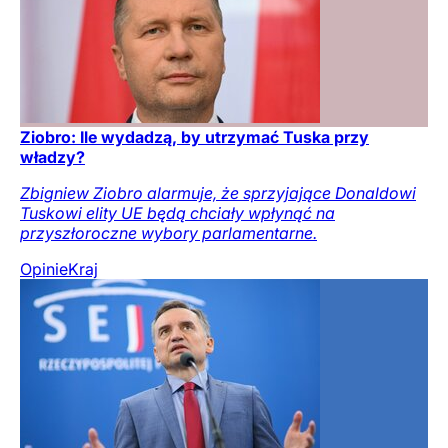
Ziobro: Ile wydadzą, by utrzymać Tuska przy
władzy?
Zbigniew Ziobro alarmuje, że sprzyjające Donaldowi
Tuskowi elity UE będą chciały wpłynąć na
przyszłoroczne wybory parlamentarne.
Opinie
Kraj