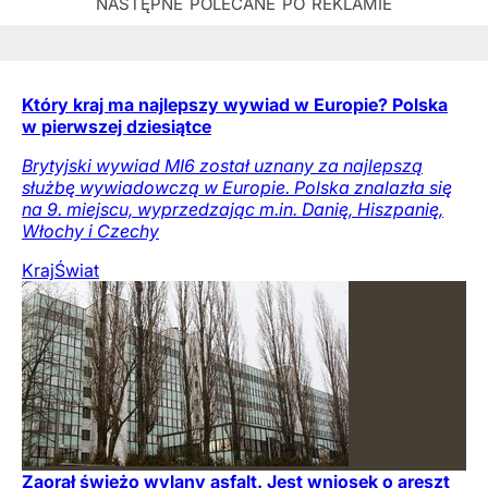
Który kraj ma najlepszy wywiad w Europie? Polska
w pierwszej dziesiątce
Brytyjski wywiad MI6 został uznany za najlepszą
służbę wywiadowczą w Europie. Polska znalazła się
na 9. miejscu, wyprzedzając m.in. Danię, Hiszpanię,
Włochy i Czechy
Kraj
Świat
Zaorał świeżo wylany asfalt. Jest wniosek o areszt