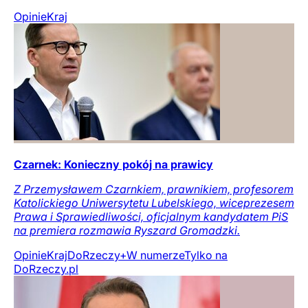
Opinie
Kraj
Czarnek: Konieczny pokój na prawicy
Z Przemysławem Czarnkiem, prawnikiem, profesorem
Katolickiego Uniwersytetu Lubelskiego, wiceprezesem
Prawa i Sprawiedliwości, oficjalnym kandydatem PiS
na premiera rozmawia Ryszard Gromadzki.
Opinie
Kraj
DoRzeczy+
W numerze
Tylko na
DoRzeczy.pl