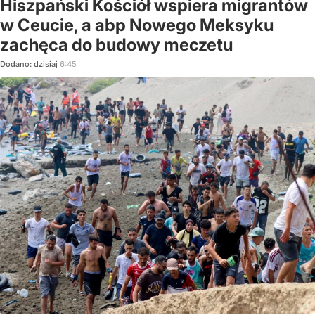
Hiszpański Kościół wspiera migrantów
w Ceucie, a abp Nowego Meksyku
zachęca do budowy meczetu
Dodano:
dzisiaj
6:45