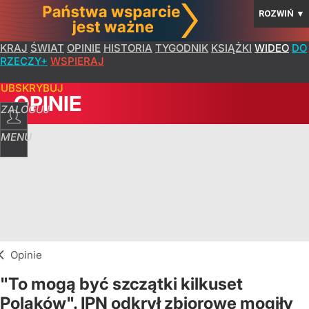
ROZWIŃ
▼
KRAJ
ŚWIAT
OPINIE
HISTORIA
TYGODNIK
KSIĄŻKI
WIDEO
DO
RZECZY+
WSPIERAJ
SUBSKRYBUJ
OPINIE
ZALOGUJ
MENU
Opinie
"To mogą być szczątki kilkuset
Polaków". IPN odkrył zbiorowe mogiły