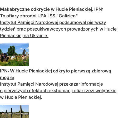
Makabryczne odkrycie w Hucie Pieniackiej. IPN:
To ofiary zbrodni UPA i SS "Galizien"
Instytut Pamięci Narodowej podsumował pierwszy
tydzień prac poszukiwawczych prowadzonych w Hucie
Pieniackiej na Ukrainie.
IPN: W Hucie Pieniackiej odkryto pierwszą zbiorową
mogiłę
Instytut Pamięci Narodowej przekazał informacje
o pierwszych efektach ekshumacji ofiar rzezi wołyńskiej
w Hucie Pieniackiej.