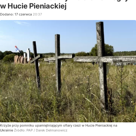
w Hucie Pieniackiej
Dodano:
17
czerwca
20:37
Krzyże przy pomniku upamiętniającym ofiary rzezi w Hucie Pieniackiej na
Ukrainie
Źródło:
PAP
/
Darek Delmanowicz