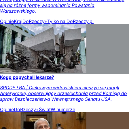
się na różne formy wspominania Powstania
Warszawskiego.
Opinie
Kraj
DoRzeczy+
Tylko na DoRzeczy.pl
Kogo popychali lekarze?
SPODE ŁBA | Ciekawym widowiskiem cieszyć się mogli
Amerykanie, obserwujący przesłuchania przed Komisją do
spraw Bezpieczeństwa Wewnętrznego Senatu USA.
Opinie
DoRzeczy+
Świat
W numerze