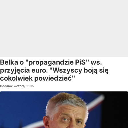
Belka o "propagandzie PiS" ws.
przyjęcia euro. "Wszyscy boją się
cokolwiek powiedzieć"
Dodano:
wczoraj
21:15