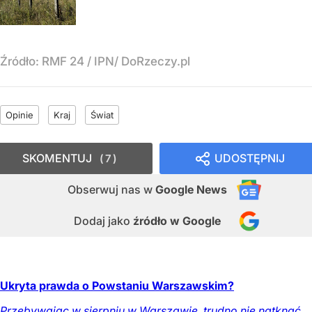
Źródło:
RMF 24
/
IPN/ DoRzeczy.pl
Opinie
Kraj
Świat
SKOMENTUJ
UDOSTĘPNIJ
7
Obserwuj nas
w
Google News
Dodaj jako
źródło w Google
Ukryta prawda o Powstaniu Warszawskim?
Przebywając w sierpniu w Warszawie, trudno nie natknąć