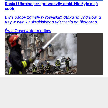
Rosja i Ukraina przeprowadziły ataki. Nie żyje pięć
osób
Dwie osoby zginęły w rosyjskim ataku na Charków, a
trzy w wyniku ukraińskiego uderzenia na Biełgorod.
Świat
Obserwator mediów