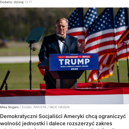
Dodano:
dzisiaj
13:17
Mike Rogers
/ Źródło:
PAP/EPA
/
NICK HAGEN
Demokratyczni Socjaliści Ameryki chcą ograniczyć
wolność jednostki i dalece rozszerzyć zakres