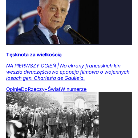
Tęsknota za wielkością
NA PIERWSZY OGIEŃ | Na ekrany francuskich kin
weszła dwuczęściowa epopeja filmowa o wojennych
losach gen. Charles’a de Gaulle’a.
Opinie
DoRzeczy+
Świat
W numerze