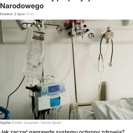
Narodowego
Dodano:
2
lipca
13:05
Szpital
Źródło:
Unsplash
/
Annie Spratt
Jak zacząć naprawdę systemu ochrony zdrowia?