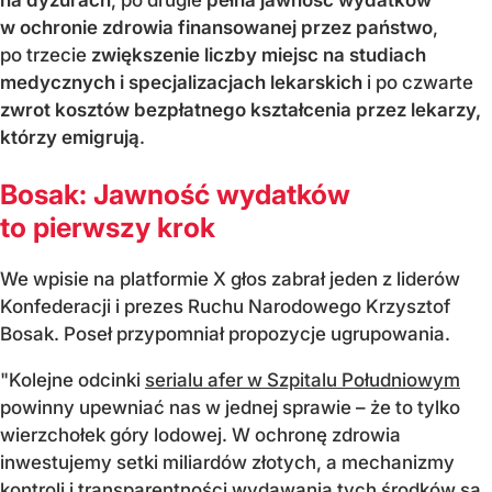
w ochronie zdrowia finansowanej przez państwo
,
po trzecie
zwiększenie liczby miejsc na studiach
medycznych i specjalizacjach lekarskich
i po czwarte
zwrot kosztów bezpłatnego kształcenia przez lekarzy,
którzy emigrują
.
Bosak: Jawność wydatków
to pierwszy krok
We wpisie na platformie X głos zabrał jeden z liderów
Konfederacji i prezes Ruchu Narodowego Krzysztof
Bosak. Poseł przypomniał propozycje ugrupowania.
"Kolejne odcinki
serialu afer w Szpitalu Południowym
powinny upewniać nas w jednej sprawie – że to tylko
wierzchołek góry lodowej. W ochronę zdrowia
inwestujemy setki miliardów złotych, a mechanizmy
kontroli i transparentności wydawania tych środków są