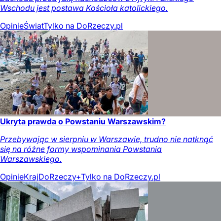
Wschodu jest postawa Kościoła katolickiego.
Opinie
Świat
Tylko na DoRzeczy.pl
Ukryta prawda o Powstaniu Warszawskim?
Przebywając w sierpniu w Warszawie, trudno nie natknąć
się na różne formy wspominania Powstania
Warszawskiego.
Opinie
Kraj
DoRzeczy+
Tylko na DoRzeczy.pl