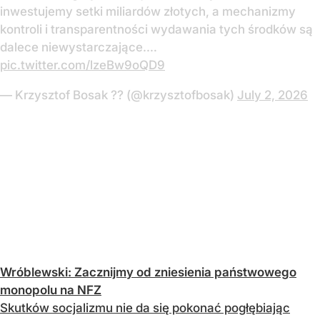
inwestujemy setki miliardów złotych, a mechanizmy
kontroli i transparentności wydawania tych środków są
dalece niewystarczające.…
pic.twitter.com/lzeBw9oQD9
— Krzysztof Bosak ?? (@krzysztofbosak)
July 2, 2026
Wróblewski: Zacznijmy od zniesienia państwowego
monopolu na NFZ
Skutków socjalizmu nie da się pokonać pogłębiając