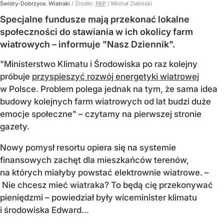
Świdry-Dobrzyce. Wiatraki
/ Źródło:
PAP
/
Michał Zieliński
Specjalne fundusze mają przekonać lokalne
społeczności do stawiania w ich okolicy farm
wiatrowych – informuje "Nasz Dziennik".
"Ministerstwo Klimatu i Środowiska po raz kolejny
próbuje
przyspieszyć rozwój energetyki wiatrowej
w Polsce. Problem polega jednak na tym, że sama idea
budowy kolejnych farm wiatrowych od lat budzi duże
emocje społeczne" – czytamy na pierwszej stronie
gazety.
Nowy pomysł resortu opiera się na systemie
finansowych zachęt dla mieszkańców terenów,
na których miałyby powstać elektrownie wiatrowe. –
Nie chcesz mieć wiatraka? To będą cię przekonywać
pieniędzmi – powiedział były wiceminister klimatu
i środowiska Edward...