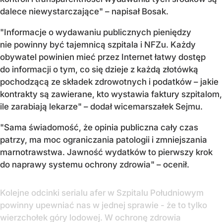
dalece niewystarczające" – napisał Bosak.
"Informacje o wydawaniu publicznych pieniędzy
nie powinny być tajemnicą szpitala i NFZu. Każdy
obywatel powinien mieć przez Internet łatwy dostęp
do informacji o tym, co się dzieje z każdą złotówką
pochodzącą ze składek zdrowotnych i podatków – jakie
kontrakty są zawierane, kto wystawia faktury szpitalom,
ile zarabiają lekarze" – dodał wicemarszałek Sejmu.
"Sama świadomość, że opinia publiczna cały czas
patrzy, ma moc ograniczania patologii i zmniejszania
marnotrawstwa. Jawność wydatków to pierwszy krok
do naprawy systemu ochrony zdrowia" – ocenił.
Kolejne odcinki serialu afer w Szpitalu Południowym
powinny upewniać nas w jednej sprawie - że to tylko
wierzchołek góry lodowej. W ochronę zdrowia