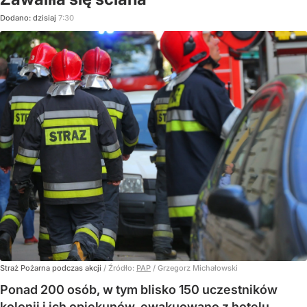
Dodano:
dzisiaj
7:30
Straż Pożarna podczas akcji
/ Źródło:
PAP
/
Grzegorz Michałowski
Ponad 200 osób, w tym blisko 150 uczestników
kolonii i ich opiekunów, ewakuowano z hotelu