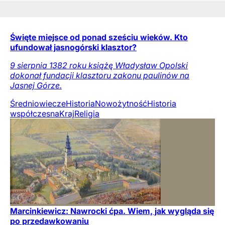
Święte miejsce od ponad sześciu wieków. Kto
ufundował jasnogórski klasztor?
9 sierpnia 1382 roku książę Władysław Opolski
dokonał fundacji klasztoru zakonu paulinów na
Jasnej Górze.
Średniowiecze
Historia
Nowożytność
Historia
współczesna
Kraj
Religia
Marcinkiewicz: Nawrocki ćpa. Wiem, jak wygląda się
po przedawkowaniu