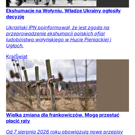
Ekshumacje na Wołyniu. Władze Ukrainy ogłosiły
decyzję
Ukraiński IPN poinformował, że jest zgoda na
przeprowadzenie ekshumacji polskich ofiar
ludobójstwa wołyńskiego w Hucie Pieniackiej i
Ugłach.
Kraj
Świat
Wielka zmiana dla frankowiczów. Mogą przestać
płacić raty
Od 7 sierpnia 2026 roku obowiązują nowe przepisy