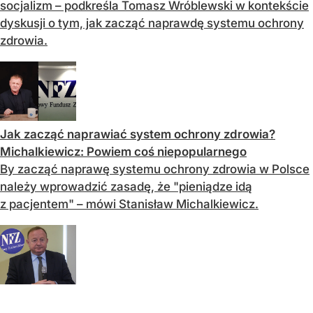
socjalizm – podkreśla Tomasz Wróblewski w kontekście
dyskusji o tym, jak zacząć naprawdę systemu ochrony
zdrowia.
Jak zacząć naprawiać system ochrony zdrowia?
Michalkiewicz: Powiem coś niepopularnego
By zacząć naprawę systemu ochrony zdrowia w Polsce
należy wprowadzić zasadę, że "pieniądze idą
z pacjentem" – mówi Stanisław Michalkiewicz.