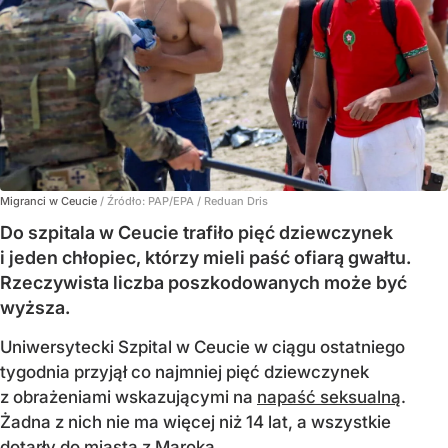
Migranci w Ceucie
/ Źródło:
PAP/EPA
/
Reduan Dris
Do szpitala w Ceucie trafiło pięć dziewczynek
i jeden chłopiec, którzy mieli paść ofiarą gwałtu.
Rzeczywista liczba poszkodowanych może być
wyższa.
Uniwersytecki Szpital w Ceucie w ciągu ostatniego
tygodnia przyjął co najmniej pięć dziewczynek
z obrażeniami wskazującymi na
napaść seksualną
.
Żadna z nich nie ma więcej niż 14 lat, a wszystkie
dotarły do miasta z Maroka.