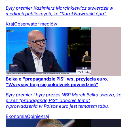
Były premier Kazimierz Marcinkiewicz stwierdził w
mediach publicznych, że "Karol Nawrocki ćpa".
Kraj
Obserwator mediów
Belka o "propagandzie PiS" ws. przyjęcia euro.
"Wszyscy boją się cokolwiek powiedzieć"
Były premier i były prezes NBP Marek Belka uważa, że
przez "propagandę PiS", obecnie temat
wprowadzenia w Polsce euro jest tematem tabu.
Ekonomia
Opinie
Kraj