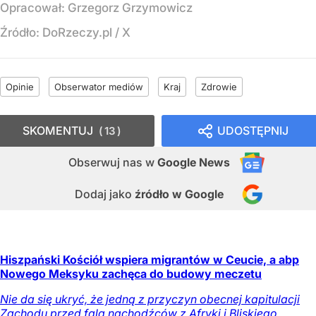
Opracował:
Grzegorz Grzymowicz
Źródło:
DoRzeczy.pl
/
X
Opinie
Obserwator mediów
Kraj
Zdrowie
SKOMENTUJ
UDOSTĘPNIJ
13
Obserwuj nas
w
Google News
Dodaj jako
źródło w Google
Hiszpański Kościół wspiera migrantów w Ceucie, a abp
Nowego Meksyku zachęca do budowy meczetu
Nie da się ukryć, że jedną z przyczyn obecnej kapitulacji
Zachodu przed falą nachodźców z Afryki i Bliskiego