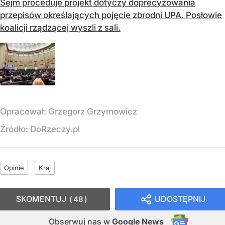
Sejm proceduje projekt dotyczy doprecyzowania
przepisów określających pojęcie zbrodni UPA. Posłowie
koalicji rządzącej wyszli z sali.
Opracował:
Grzegorz Grzymowicz
Źródło:
DoRzeczy.pl
Opinie
Kraj
SKOMENTUJ
UDOSTĘPNIJ
48
Obserwuj nas
w
Google News