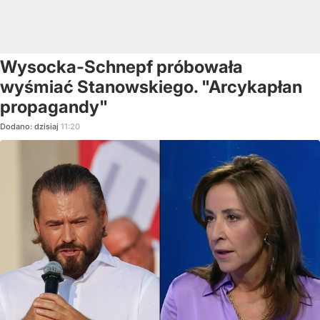
Wysocka-Schnepf próbowała
wyśmiać Stanowskiego. "Arcykapłan
propagandy"
Dodano:
dzisiaj
11:20