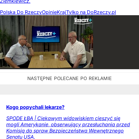
Ziemkiewicz.
Polska Do Rzeczy
Opinie
Kraj
Tylko na DoRzeczy.pl
Kogo popychali lekarze?
SPODE ŁBA | Ciekawym widowiskiem cieszyć się
mogli Amerykanie, obserwujący przesłuchania przed
Komisją do spraw Bezpieczeństwa Wewnętrznego
Senatu USA.