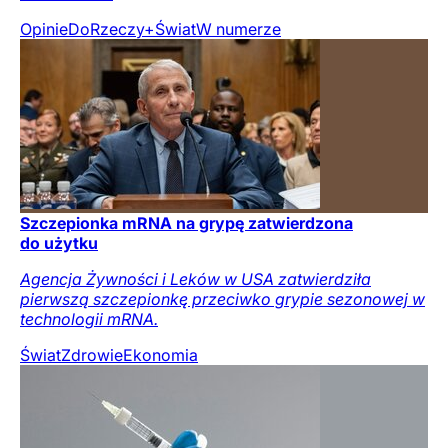
Opinie
DoRzeczy+
Świat
W numerze
Szczepionka mRNA na grypę zatwierdzona
do użytku
Agencja Żywności i Leków w USA zatwierdziła
pierwszą szczepionkę przeciwko grypie sezonowej w
technologii mRNA.
Świat
Zdrowie
Ekonomia