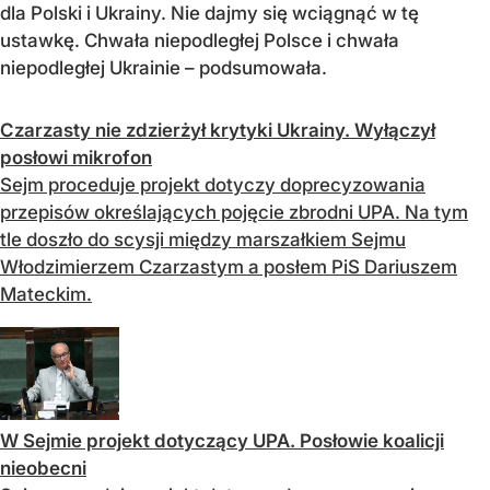
dla Polski i Ukrainy. Nie dajmy się wciągnąć w tę
ustawkę. Chwała niepodległej Polsce i chwała
niepodległej Ukrainie – podsumowała.
Czarzasty nie zdzierżył krytyki Ukrainy. Wyłączył
posłowi mikrofon
Sejm proceduje projekt dotyczy doprecyzowania
przepisów określających pojęcie zbrodni UPA. Na tym
tle doszło do scysji między marszałkiem Sejmu
Włodzimierzem Czarzastym a posłem PiS Dariuszem
Mateckim.
W Sejmie projekt dotyczący UPA. Posłowie koalicji
nieobecni