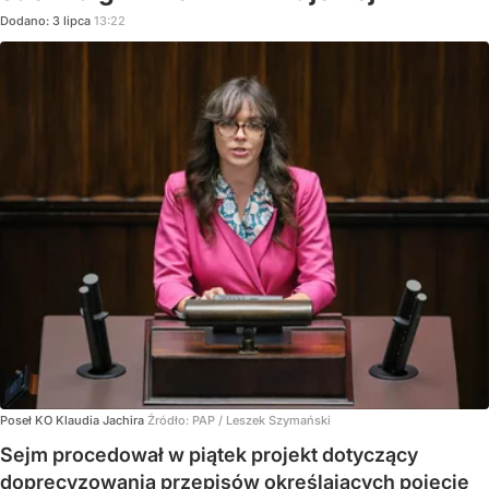
Dodano:
3
lipca
13:22
Poseł KO Klaudia Jachira
Źródło:
PAP
/
Leszek Szymański
Sejm procedował w piątek projekt dotyczący
doprecyzowania przepisów określających pojęcie