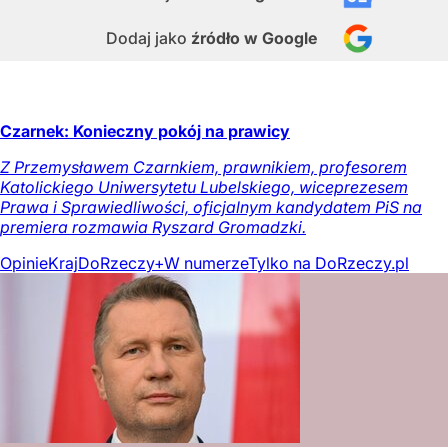
Dodaj jako
źródło w Google
Czarnek: Konieczny pokój na prawicy
Z Przemysławem Czarnkiem, prawnikiem, profesorem
Katolickiego Uniwersytetu Lubelskiego, wiceprezesem
Prawa i Sprawiedliwości, oficjalnym kandydatem PiS na
premiera rozmawia Ryszard Gromadzki.
Opinie
Kraj
DoRzeczy+
W numerze
Tylko na DoRzeczy.pl