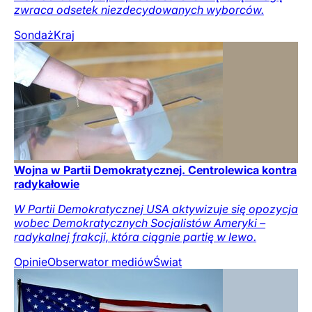
zwraca odsetek niezdecydowanych wyborców.
Sondaż
Kraj
Wojna w Partii Demokratycznej. Centrolewica kontra
radykałowie
W Partii Demokratycznej USA aktywizuje się opozycja
wobec Demokratycznych Socjalistów Ameryki –
radykalnej frakcji, która ciągnie partię w lewo.
Opinie
Obserwator mediów
Świat