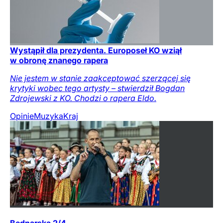
Wystąpił dla prezydenta. Europoseł KO wziął
w obronę znanego rapera
Nie jestem w stanie zaakceptować szerzącej się
krytyki wobec tego artysty – stwierdził Bogdan
Zdrojewski z KO. Chodzi o rapera Eldo.
Opinie
Muzyka
Kraj