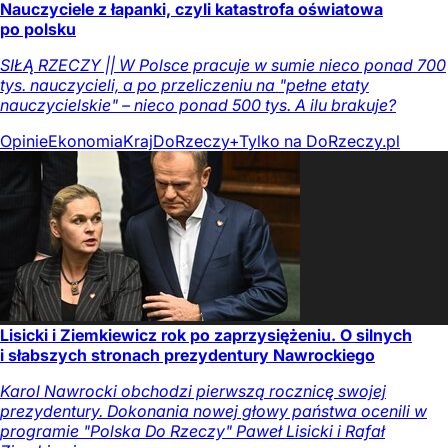
Nauczyciele z łapanki, czyli katastrofa oświatowa
po polsku
SIŁĄ RZECZY || W Polsce pracuje w sumie nieco ponad 700
tys. nauczycieli, a po przeliczeniu na "pełne etaty
nauczycielskie" – nieco ponad 500 tys. A ilu brakuje?
Opinie
Ekonomia
Kraj
DoRzeczy+
Tylko na DoRzeczy.pl
Lisicki i Ziemkiewicz rok po zaprzysiężeniu. O silnych
i słabszych stronach prezydentury Nawrockiego
Karol Nawrocki obchodzi pierwszą rocznicę swojej
prezydentury. Dokonania nowej głowy państwa ocenili w
programie "Polska Do Rzeczy" Paweł Lisicki i Rafał