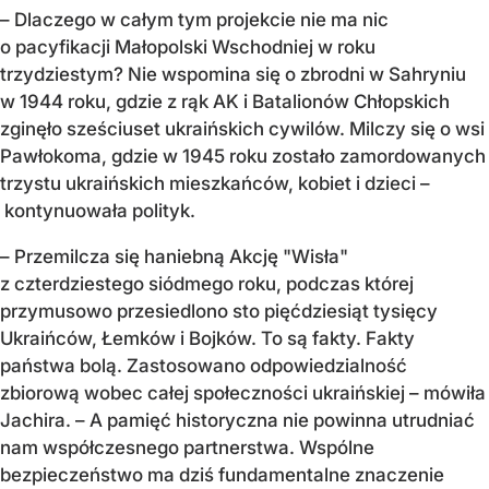
– Dlaczego w całym tym projekcie nie ma nic
o pacyfikacji Małopolski Wschodniej w roku
trzydziestym? Nie wspomina się o zbrodni w Sahryniu
w 1944 roku, gdzie z rąk AK i Batalionów Chłopskich
zginęło sześciuset ukraińskich cywilów. Milczy się o wsi
Pawłokoma, gdzie w 1945 roku zostało zamordowanych
trzystu ukraińskich mieszkańców, kobiet i dzieci –
kontynuowała polityk.
– Przemilcza się haniebną Akcję "Wisła"
z czterdziestego siódmego roku, podczas której
przymusowo przesiedlono sto pięćdziesiąt tysięcy
Ukraińców, Łemków i Bojków. To są fakty. Fakty
państwa bolą. Zastosowano odpowiedzialność
zbiorową wobec całej społeczności ukraińskiej – mówiła
Jachira. – A pamięć historyczna nie powinna utrudniać
nam współczesnego partnerstwa. Wspólne
bezpieczeństwo ma dziś fundamentalne znaczenie