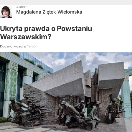
Autor:
Magdalena Ziętek-Wielomska
Ukryta prawda o Powstaniu
Warszawskim?
Dodano:
wczoraj
19:00