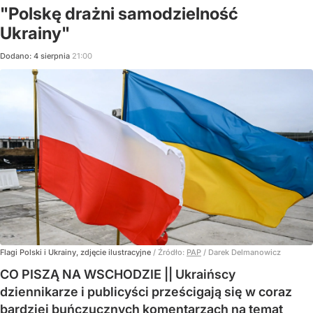
"Polskę drażni samodzielność
Ukrainy"
Dodano:
4
sierpnia
21:00
Flagi Polski i Ukrainy, zdjęcie ilustracyjne
/ Źródło:
PAP
/
Darek Delmanowicz
CO PISZĄ NA WSCHODZIE || Ukraińscy
dziennikarze i publicyści prześcigają się w coraz
bardziej buńczucznych komentarzach na temat