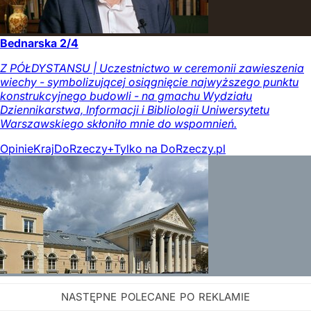
Bednarska 2/4
Z PÓŁDYSTANSU | Uczestnictwo w ceremonii zawieszenia
wiechy - symbolizującej osiągnięcie najwyższego punktu
konstrukcyjnego budowli - na gmachu Wydziału
Dziennikarstwa, Informacji i Bibliologii Uniwersytetu
Warszawskiego skłoniło mnie do wspomnień.
Opinie
Kraj
DoRzeczy+
Tylko na DoRzeczy.pl