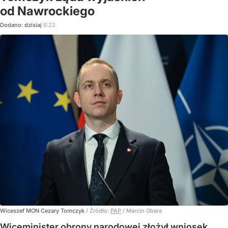
od Nawrockiego
Dodano:
dzisiaj
6:22
Wiceszef MON Cezary Tomczyk
/ Źródło:
PAP
/
Marcin Obara
Wiceminister obrony narodowej złożył wniosek