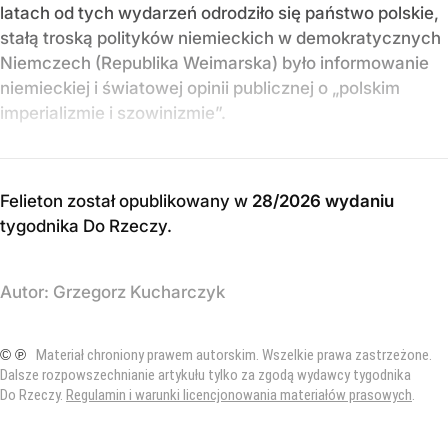
latach od tych wydarzeń odrodziło się państwo polskie,
stałą troską polityków niemieckich w demokratycznych
Niemczech (Republika Weimarska) było informowanie
niemieckiej i światowej opinii publicznej o „polskim
imperializmie i szowinizmie”.
Felieton został opublikowany w
28/2026 wydaniu
tygodnika Do Rzeczy
.
Autor:
Grzegorz Kucharczyk
© ℗
Materiał chroniony prawem autorskim. Wszelkie prawa zastrzeżone.
Dalsze rozpowszechnianie artykułu tylko za zgodą wydawcy tygodnika
Do Rzeczy.
Regulamin i warunki licencjonowania materiałów prasowych
.