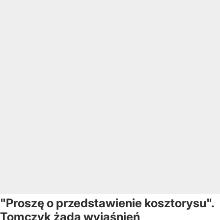
"Proszę o przedstawienie kosztorysu".
Tomczyk żąda wyjaśnień