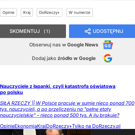
Opinie
Kraj
DoRzeczy+
W numerze
SKOMENTUJ
UDOSTĘPNIJ
1
Obserwuj nas
w
Google News
Dodaj jako
źródło w Google
Nauczyciele z łapanki, czyli katastrofa oświatowa
po polsku
SIŁĄ RZECZY || W Polsce pracuje w sumie nieco ponad 700
tys. nauczycieli, a po przeliczeniu na "pełne etaty
nauczycielskie" – nieco ponad 500 tys. A ilu brakuje?
Opinie
Ekonomia
Kraj
DoRzeczy+
Tylko na DoRzeczy.pl