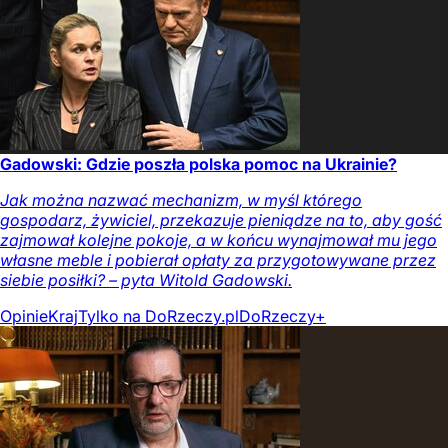
Gadowski: Gdzie poszła polska pomoc na Ukrainie?
Jak można nazwać mechanizm, w myśl którego
gospodarz, żywiciel, przekazuje pieniądze na to, aby gość
zajmował kolejne pokoje, a w końcu wynajmował mu jego
własne meble i pobierał opłaty za przygotowywane przez
siebie posiłki? – pyta Witold Gadowski.
Opinie
Kraj
Tylko na DoRzeczy.pl
DoRzeczy+