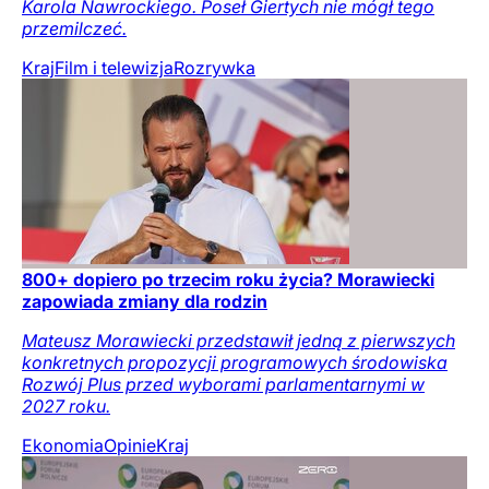
Karola Nawrockiego. Poseł Giertych nie mógł tego
przemilczeć.
Kraj
Film i telewizja
Rozrywka
800+ dopiero po trzecim roku życia? Morawiecki
zapowiada zmiany dla rodzin
Mateusz Morawiecki przedstawił jedną z pierwszych
konkretnych propozycji programowych środowiska
Rozwój Plus przed wyborami parlamentarnymi w
2027 roku.
Ekonomia
Opinie
Kraj