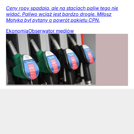
Ceny ropy spadają, ale na stacjach paliw tego nie
widać. Paliwo wciąż jest bardzo drogie. Miłosz
Motyka był pytany o powrót pakietu CPN.
Ekonomia
Obserwator mediów