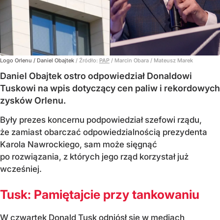
Logo Orlenu / Daniel Obajtek
/ Źródło:
PAP
/
Marcin Obara / Mateusz Marek
Daniel Obajtek ostro odpowiedział Donaldowi
Tuskowi na wpis dotyczący cen paliw i rekordowych
zysków Orlenu.
Były prezes koncernu podpowiedział szefowi rządu,
że zamiast obarczać odpowiedzialnością prezydenta
Karola Nawrockiego, sam może sięgnąć
po rozwiązania, z których jego rząd korzystał już
wcześniej.
Tusk: Pamiętajcie przy tankowaniu
W czwartek Donald Tusk odniósł się w mediach