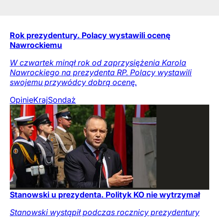
Rok prezydentury. Polacy wystawili ocenę
Nawrockiemu
W czwartek minął rok od zaprzysiężenia Karola
Nawrockiego na prezydenta RP. Polacy wystawili
swojemu przywódcy dobrą ocenę.
Opinie
Kraj
Sondaż
Stanowski u prezydenta. Polityk KO nie wytrzymał
Stanowski wystąpił podczas rocznicy prezydentury