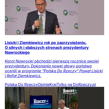
Lisicki i Ziemkiewicz rok po zaprzysiężeniu.
O silnych i słabszych stronach prezydentury
Nawrockiego
Karol Nawrocki obchodzi pierwszą rocznicę swojej
prezydentury. Dokonania nowej głowy państwa
ocenili w programie "Polska Do Rzeczy" Paweł Lisicki
i Rafał Ziemkiewicz.
Polska Do Rzeczy
Opinie
Kraj
Tylko na DoRzeczy.pl