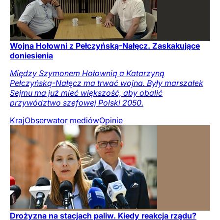
Wojna Hołowni z Pełczyńską-Nałęcz. Zaskakujące
doniesienia
Między Szymonem Hołownią a Katarzyną
Pełczyńską-Nałęcz ma trwać wojna. Były marszałek
Sejmu ma już mieć większość, aby obalić
przywództwo szefowej Polski 2050.
Kraj
Obserwator mediów
Opinie
Drożyzna na stacjach paliw. Kiedy reakcja rządu?