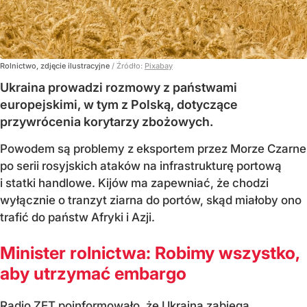
Rolnictwo, zdjęcie ilustracyjne
/ Źródło:
Pixabay
Ukraina prowadzi rozmowy z państwami
europejskimi, w tym z Polską, dotyczące
przywrócenia korytarzy zbożowych.
Powodem są problemy z eksportem przez Morze Czarne
po serii rosyjskich ataków na infrastrukturę portową
i statki handlowe. Kijów ma zapewniać, że chodzi
wyłącznie o tranzyt ziarna do portów, skąd miałoby ono
trafić do państw Afryki i Azji.
Minister rolnictwa: Robimy wszystko,
aby utrzymać embargo
Radio ZET poinformowało, że Ukraina zabiega