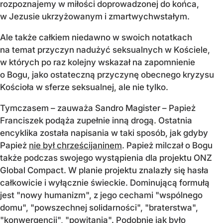
rozpoznajemy w miłości doprowadzonej do końca,
w Jezusie ukrzyżowanym i zmartwychwstałym.
Ale także całkiem niedawno w swoich notatkach
na temat przyczyn nadużyć seksualnych w Kościele,
w których
po raz kolejny wskazał na zapomnienie
o Bogu, jako ostateczną przyczynę obecnego kryzysu
Kościoła w sferze seksualnej, ale nie tylko.
Tymczasem
–
zauważa Sandro Magister
–
Papież
Franciszek podąża zupełnie inną drogą. Ostatnia
encyklika została napisania w taki sposób, jak gdyby
Papież
nie był chrześcijaninem
. Papież milczał o Bogu
także podczas swojego wystąpienia dla projektu ONZ
Global Compact. W planie projektu znalazły się hasła
całkowicie i wyłącznie świeckie. Dominującą formułą
jest "nowy humanizm", z jego cechami "wspólnego
domu", "powszechnej solidarności", "braterstwa",
"konwergencji", "powitania". Podobnie jak było