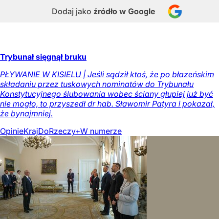
Dodaj jako
źródło w Google
Trybunał sięgnął bruku
PŁYWANIE W KISIELU | Jeśli sądził ktoś, że po błazeńskim
składaniu przez tuskowych nominatów do Trybunału
Konstytucyjnego ślubowania wobec ściany głupiej już być
nie mogło, to przyszedł dr hab. Sławomir Patyra i pokazał,
że bynajmniej.
Opinie
Kraj
DoRzeczy+
W numerze