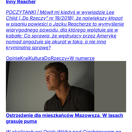
Inny Reacher
POCZYTANKI | Mówił mi kiedyś w wywiadzie Lee
Child („Do Rzeczy” nr 19/2018), że największy kłopot
w pisaniu powieści o Jacku Reacherze to wymyślenie
wiarygodnego powodu, dla którego wplątuje się w
kabałę: Co sprawia, że wędrujący przez Amerykę
nomad angażuje się akurat w taką, a nie inną
kryminalną sprawę?
Opinie
Kraj
Kultura
DoRzeczy+
W numerze
Ostrzeżenie dla mieszkańców Mazowsza. W lasach
grasuje puma
W okolicach wsi Osiek-Wólka pod Ciechanowem na