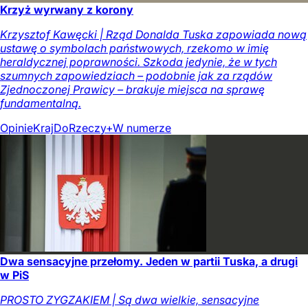
Krzyż wyrwany z korony
Krzysztof Kawęcki | Rząd Donalda Tuska zapowiada nową
ustawę o symbolach państwowych, rzekomo w imię
heraldycznej poprawności. Szkoda jedynie, że w tych
szumnych zapowiedziach – podobnie jak za rządów
Zjednoczonej Prawicy – brakuje miejsca na sprawę
fundamentalną.
Opinie
Kraj
DoRzeczy+
W numerze
Dwa sensacyjne przełomy. Jeden w partii Tuska, a drugi
w PiS
PROSTO ZYGZAKIEM | Są dwa wielkie, sensacyjne