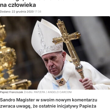
na człowieka
Dodano:
22
grudnia
2020
17:38
Papież Franciszek
Źródło:
PAP/EPA
/
ANGELO CARCONI
Sandro Magister w swoim nowym komentarzu
zwraca uwagę, że ostatnie inicjatywy Papieża