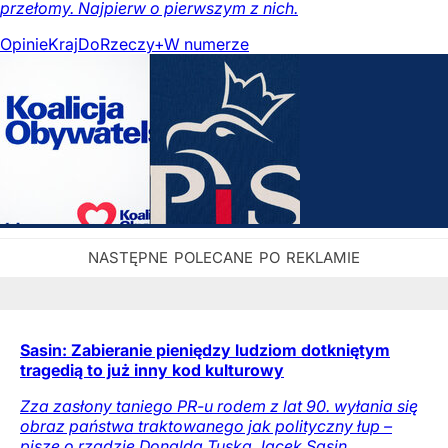
przełomy. Najpierw o pierwszym z nich.
Opinie
Kraj
DoRzeczy+
W numerze
Sasin: Zabieranie pieniędzy ludziom dotkniętym
tragedią to już inny kod kulturowy
Zza zasłony taniego PR-u rodem z lat 90. wyłania się
obraz państwa traktowanego jak polityczny łup –
pisze o rządzie Donalda Tuska Jacek Sasin.