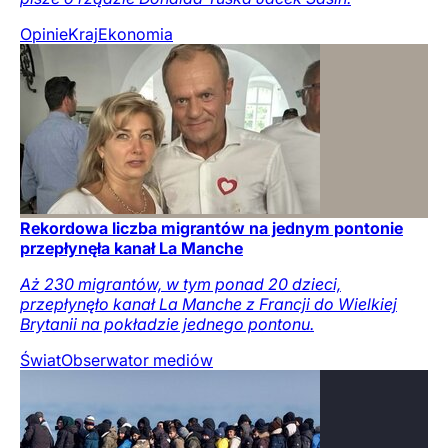
Opinie
Kraj
Ekonomia
Rekordowa liczba migrantów na jednym pontonie
przepłynęła kanał La Manche
Aż 230 migrantów, w tym ponad 20 dzieci,
przepłynęło kanał La Manche z Francji do Wielkiej
Brytanii na pokładzie jednego pontonu.
Świat
Obserwator mediów