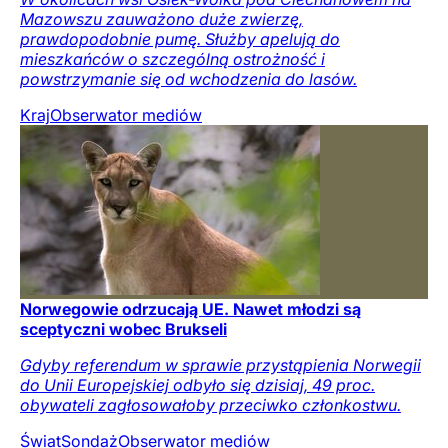
Mazowszu zauważono duże zwierzę,
prawdopodobnie pumę. Służby apelują do
mieszkańców o szczególną ostrożność i
powstrzymanie się od wchodzenia do lasów.
Kraj
Obserwator mediów
Norwegowie odrzucają UE. Nawet młodzi są
sceptyczni wobec Brukseli
Gdyby referendum w sprawie przystąpienia Norwegii
do Unii Europejskiej odbyło się dzisiaj, 49 proc.
obywateli zagłosowałoby przeciwko członkostwu.
Świat
Sondaż
Obserwator mediów