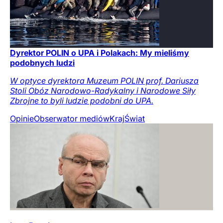
Dyrektor POLIN o UPA i Polakach: My mieliśmy
podobnych ludzi
W optyce dyrektora Muzeum POLIN prof. Dariusza
Stoli Obóz Narodowo-Radykalny i Narodowe Siły
Zbrojne to byli ludzie podobni do UPA.
Opinie
Obserwator mediów
Kraj
Świat