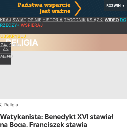
ROZWIŃ
▼
KRAJ
ŚWIAT
OPINIE
HISTORIA
TYGODNIK
KSIĄŻKI
WIDEO
DO
RZECZY+
WSPIERAJ
SUBSKRYBUJ
RELIGIA
ZALOGUJ
MENU
Religia
Watykanista: Benedykt XVI stawiał
na Boga, Franciszek stawia