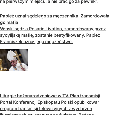
na pierwszym miejscu, a nie brać go za pewnik".
Papież uznał sędziego za męczennika. Zamordowała
go mafia
Włoski sędzia Rosario Livatino, zamordowany przez
sycylijską mafię, zostanie beatyfikowany. Papież
Franciszek uznał jego męczeństwo.
Liturgie bożonarodzeniowe w TV. Plan transmisji
Portal Konferencji Episkopatu Polski opublikował
program transmisji telewizyjnych z wydarzeń
liturgicznych związanych ze świętami Bożego